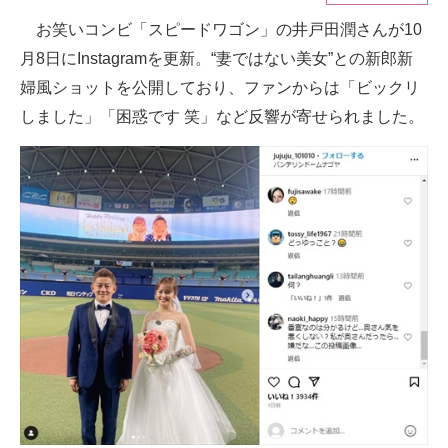
お笑いコンビ「スピードワゴン」の井戸田潤さんが10
ITの今と未来を見通す
月8日にInstagramを更新。“妻ではない美女”との新郎新
スマホと通信の最新トレンド
婦風ショットを公開しており、ファンからは「ビックリ
しました」「困惑です 笑」など反響が寄せられました。
進化するPCとデバイスの未来
好きが集まる 比べて選べる
ビジネスと働き方のヒント
AI活用のいまが分かる
企業ITのトレンドを詳説
経営リーダーのコミュニティ
マーケ×ITの今がよく分かる
ITエンジニア向け専門サイト