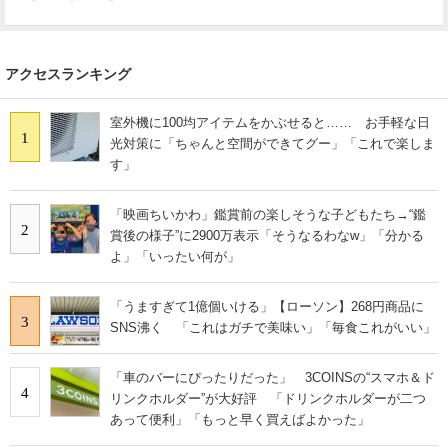
アクセスランキング
室外機に100均アイテムをかぶせると…… お手軽な日
1
光対策に「ちゃんと空間ができてグー」「これで楽しま
す」
「映画ちいかわ」鑑賞前の楽しそうな子どもたち→“鑑
2
賞後の様子”に2900万表示「そうなるわなw」「分かる
よ」「いったい何が」
「うますぎて1億個いける」【ローソン】268円商品に
3
SNS沸く 「これはガチで美味い」「毎食これがいい」
「車のバーにぴったりだった」 3COINSの“スマホ＆ド
4
リンクホルダー”が大好評 「ドリンクホルダーが二つ
あって便利」「もっと早く買えばよかった」