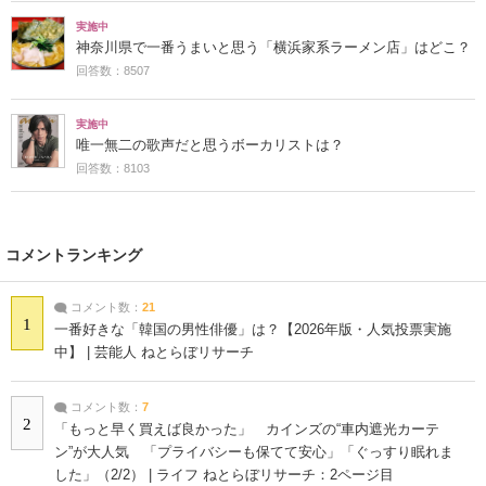
実施中
神奈川県で一番うまいと思う「横浜家系ラーメン店」はどこ？
回答数：8507
実施中
唯一無二の歌声だと思うボーカリストは？
回答数：8103
コメントランキング
コメント数：
21
1
一番好きな「韓国の男性俳優」は？【2026年版・人気投票実施
中】 | 芸能人 ねとらぼリサーチ
コメント数：
7
2
「もっと早く買えば良かった」 カインズの“車内遮光カーテ
ン”が大人気 「プライバシーも保てて安心」「ぐっすり眠れま
した」（2/2） | ライフ ねとらぼリサーチ：2ページ目