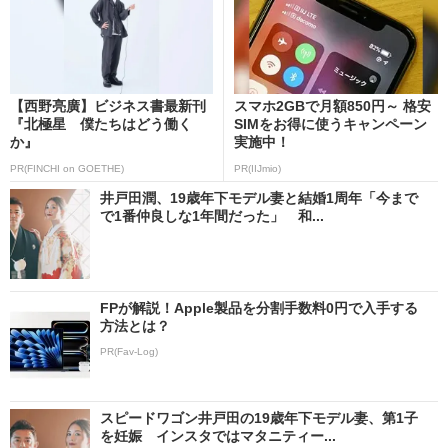
【西野亮廣】ビジネス書最新刊
スマホ2GBで月額850円～ 格安
『北極星 僕たちはどう働く
SIMをお得に使うキャンペーン
か』
実施中！
PR(FINCHI on GOETHE)
PR(IIJmio)
井戸田潤、19歳年下モデル妻と結婚1周年「今まで
で1番仲良しな1年間だった」 和...
FPが解説！Apple製品を分割手数料0円で入手する
方法とは？
PR(Fav-Log)
スピードワゴン井戸田の19歳年下モデル妻、第1子
を妊娠 インスタではマタニティー...