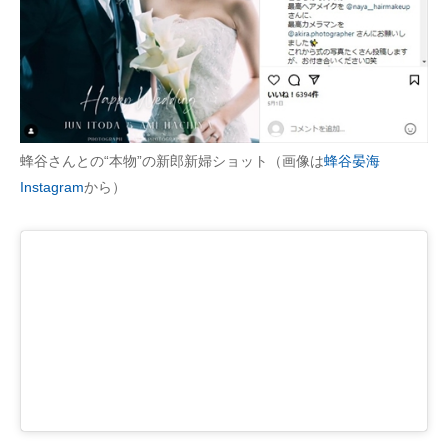
蜂谷さんとの“本物”の新郎新婦ショット（画像は
蜂谷晏海
Instagram
から）