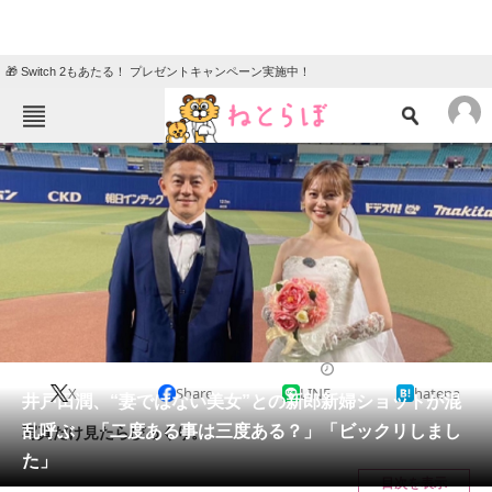
🎁 Switch 2もあたる！ プレゼントキャンペーン実施中！
ねとらぼメニュー
TOP
ニュース
エンタメ
クイズ
グルメ
地域
住まい
教育・育児
動物
リサーチ
2023/10/09 16:55（公開）
X
Share
LINE
hatena
会員記事
井戸田潤、“妻ではない美女”との新郎新婦ショットが混
乱呼ぶ 「二度ある事は三度ある？」「ビックリしまし
写真だけ見たらびっくり。
メディア
た」
目次を表示
注目記事を集めた総合ページ