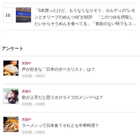
「5本買ったけど、もうなくなりそう」カルディの“レモ
10
ンとオリーブのめんつゆ”が好評 「このつゆを摂取し
たいからそうめんを食べてる」「食欲のない時でもコレ
で食べられる」
アンケート
実施中
声が好きな「日本のボーカリスト」は？
回答数：49502
実施中
歌が上手だと思うホロライブのメンバーは？
回答数：23869
実施中
ラーメンって日本食？それとも中華料理？
回答数：19655