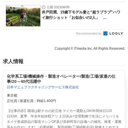
公開 2023/06/05
井戸田潤、19歳下モデル妻と“超ラブラブ”ハワ
イ旅行ショット「お似合いの2人」 ...
Recommended by
Copyright © ITmedia Inc. All Rights Reserved.
求人情報
化学系工場/機械操作・製造オペレーター/製造/工場/派遣の仕
事/20～40代活躍中
日本マニュファクチャリングサービス株式会社
東京都
正社員 / 派遣社員：時給1,400円
【仕事内容】職場は駅チカの好立地 マイカー通勤もOK!年間休日120
日/GW、夏季、年末年始休暇アリ 土日休み×交替勤務で生活にメリハリを
タイヤ形成部品の製造マシンOP及び原材料等の設備への補充、検査・運搬
等をお任せします! 〈必要経験〉 製造経験(工場経験必須) 研修まとめテス