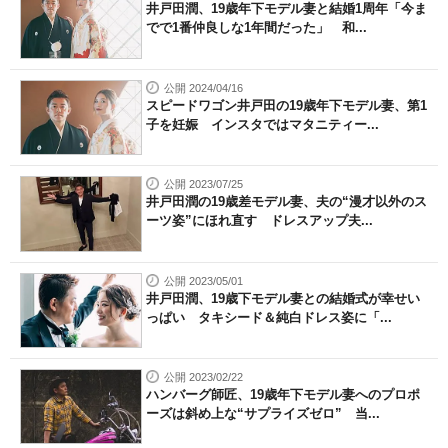
井戸田潤、19歳年下モデル妻と結婚1周年「今ま
でで1番仲良しな1年間だった」 和...
公開 2024/04/16
スピードワゴン井戸田の19歳年下モデル妻、第1
子を妊娠 インスタではマタニティー...
公開 2023/07/25
井戸田潤の19歳差モデル妻、夫の“漫才以外のス
ーツ姿”にほれ直す ドレスアップ夫...
公開 2023/05/01
井戸田潤、19歳下モデル妻との結婚式が幸せい
っぱい タキシード＆純白ドレス姿に「...
公開 2023/02/22
ハンバーグ師匠、19歳年下モデル妻へのプロポ
ーズは斜め上な“サプライズゼロ” 当...