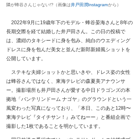
隣が蜂谷さんじゃない!?（画像は
井戸田潤Instagram
から）
企業向けIT製品の総合サイト
IT製品の技術・比較・事例
2022年9月に19歳年下のモデル・蜂谷晏海さんと8年の
長期交際を経て結婚した井戸田さん。この日の投稿で
製造業のIT導入・活用を支援
は、濃紺のタキシードに身を包み、純白のウエディング
モノづくり技術者専門サイト
ドレスに身を包んだ美女と並んだ新郎新婦風ショットを
公開しています。
エレクトロニクス専門サイト
ステキな夫婦ショットかと思いきや、ドレス姿の女性
電子設計の基本と応用
は蜂谷さんではなく、東海テレビの森夏美アナウンサ
エネルギーの専門メディア
ー。撮影場所も井戸田さんが愛する中日ドラゴンズの本
拠地「バンテリンドーム ナゴヤ」のグラウンドという一
建設×テクノロジーの最前線
風変わった写真になっており、「本日、このあと12時〜
ちょっと気になるネットの話題
東海テレビ『タイチサン！』みてねーー」と番組企画で
撮影した1枚であることを明かしています。