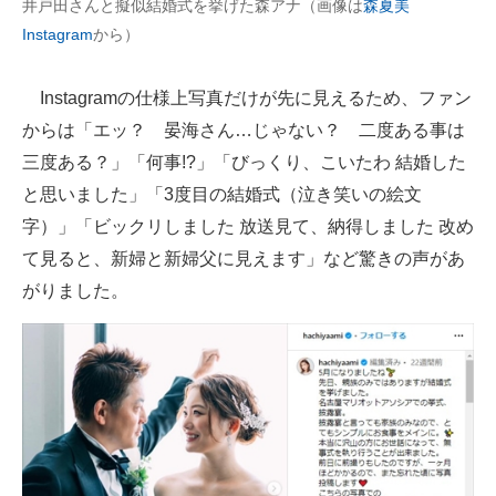
井戸田さんと擬似結婚式を挙げた森アナ（画像は
森夏美
Instagram
から）
Instagramの仕様上写真だけが先に見えるため、ファン
からは「エッ？ 晏海さん…じゃない？ 二度ある事は
三度ある？」「何事!?」「びっくり、こいたわ 結婚した
と思いました」「3度目の結婚式（泣き笑いの絵文
字）」「ビックリしました 放送見て、納得しました 改め
て見ると、新婦と新婦父に見えます」など驚きの声があ
がりました。