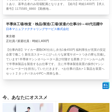
トあり、基準点者のみ現場配属となります。 【給与】時給1400円 【求人
番号】1175585_8860 【勤務地...
半導体工場/検査・検品/製造/工場/派遣の仕事/20～40代活躍中
日本マニュファクチャリングサービス株式会社
東京都
正社員 / 派遣社員：時給1,400円
【仕事内容】マイカー通勤OK!仕出し弁当1食450円 福利厚生が充実の安定
企業で働こう 新生活スタートにぴったりな家電サポートつきの寮も完備し
ています! 半導体マシンオペレーター及び付随する業務 クリーンルーム内
で半導体製品を製造するお仕事です。 主に半導体製造装置の操作(マシン
オペレーター)を担当していただきます。 <お仕事の流れ> 1 製品を装置へ
セット 2 タッチパネルやPCへ簡単な条...
今、あなたにオススメ