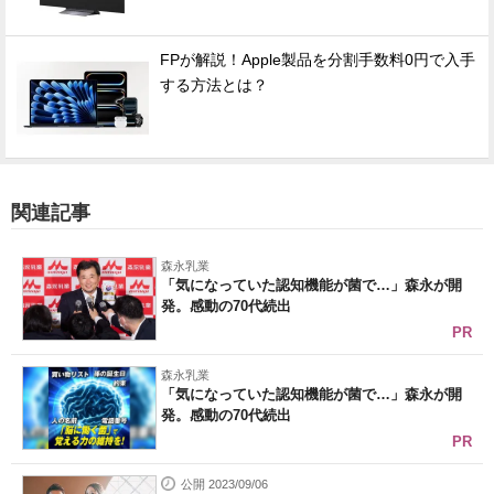
FPが解説！Apple製品を分割手数料0円で入手
する方法とは？
関連記事
森永乳業
「気になっていた認知機能が菌で…」森永が開
発。感動の70代続出
PR
森永乳業
「気になっていた認知機能が菌で…」森永が開
発。感動の70代続出
PR
公開 2023/09/06