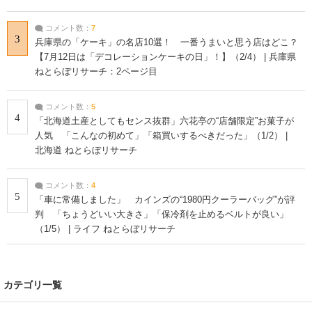
コメント数：
7
3
兵庫県の「ケーキ」の名店10選！ 一番うまいと思う店はどこ？
【7月12日は「デコレーションケーキの日」！】（2/4） | 兵庫県
ねとらぼリサーチ：2ページ目
コメント数：
5
4
「北海道土産としてもセンス抜群」六花亭の“店舗限定”お菓子が
人気 「こんなの初めて」「箱買いするべきだった」（1/2） |
北海道 ねとらぼリサーチ
コメント数：
4
5
「車に常備しました」 カインズの“1980円クーラーバッグ”が評
判 「ちょうどいい大きさ」「保冷剤を止めるベルトが良い」
（1/5） | ライフ ねとらぼリサーチ
カテゴリ一覧