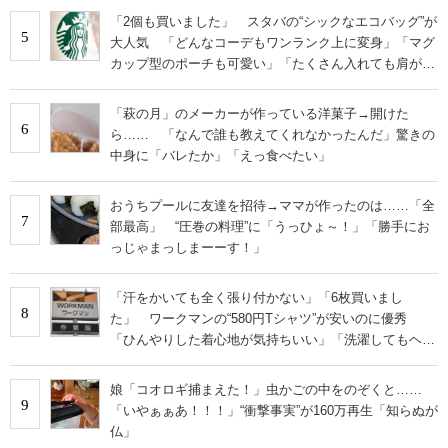
「2個も買いました」 スタバの“シックなエコバッグ”が
5
大人気 「どんなコーデもワンランク上に変身」「マグ
カップ型のポーチも可愛い」「たくさん入れても肩が痛
くならない」
「萩の月」のメーカーが作っている洋菓子→開けた
6
ら…… 「なんで誰も教えてくれなかったんだ」驚きの
中身に「バレたか」「えっ食べたい」
おうちプールに友達を招待→ママが作ったのは……「全
7
部最高」 “圧巻の料理”に「うっひょ～！」「勝手にお
っじゃまっしまーーす！」
「汗をかいても全く張り付かない」「6枚買いまし
8
た」 ワークマンの“580円Tシャツ”が安いのに優秀
「ひんやりした着心地が気持ちいい」「洗濯してもヘタ
らない」
娘「コオロギ捕まえた！」虫かごの中をのぞくと……
9
「いやぁぁあ！！！」“衝撃事実”が160万再生「知らぬが
仏」