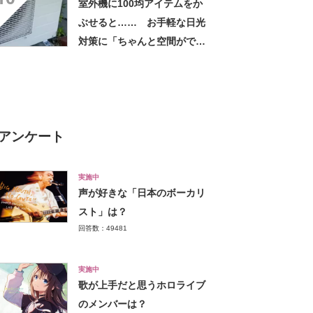
室外機に100均アイテムをか
しちゃいました」の声
ぶせると…… お手軽な日光
対策に「ちゃんと空間ができ
てグー」「これで楽します」
アンケート
実施中
声が好きな「日本のボーカリ
スト」は？
回答数：49481
実施中
歌が上手だと思うホロライブ
のメンバーは？