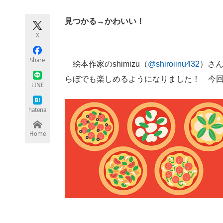
モノづくり技術者専門サイト
エレクトロ
見つかる→かわいい！
X
ちょっと気になるネットの話題
Share
絵本作家のshimizu（
@shiroiinu432
）さん
らぼでも楽しめるようになりました！ 今
LINE
hatena
Home