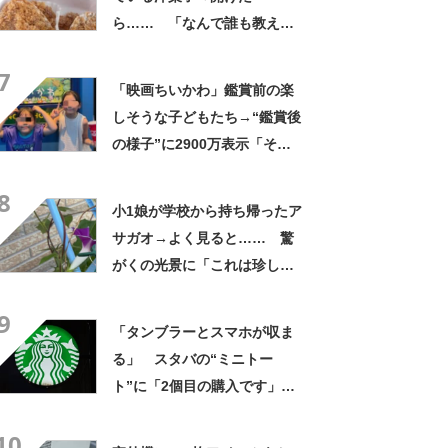
ら…… 「なんで誰も教えて
くれなかったんだ」驚きの中
7
身に「バレたか」「えっ食べ
「映画ちいかわ」鑑賞前の楽
たい」
しそうな子どもたち→“鑑賞後
の様子”に2900万表示「そう
なるわなw」「分かるよ」
8
「いったい何が」
小1娘が学校から持ち帰ったア
サガオ→よく見ると…… 驚
がくの光景に「これは珍し
い！」「え、めっちゃおしゃ
9
れ」
「タンブラーとスマホが収ま
る」 スタバの“ミニトー
ト”に「2個目の購入です」
「夏らしく涼しげ、そして軽
10
い」「店舗で見つけて即購入