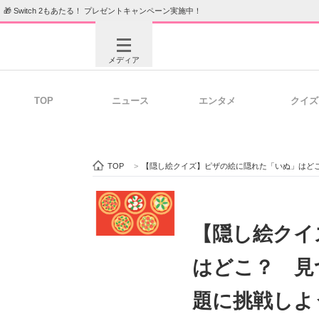
🎁 Switch 2もあたる！ プレゼントキャンペーン実施中！
メディア
TOP
ニュース
エンタメ
クイズ
注目記事を集めた総合ページ
ITの今
TOP
>
【隠し絵クイズ】ピザの絵に隠れた「いぬ」はど
ビジネスと働き方のヒント
AI活用
【隠し絵クイ
はどこ？ 見
ITエンジニア向け専門サイト
企業向けI
題に挑戦しよ