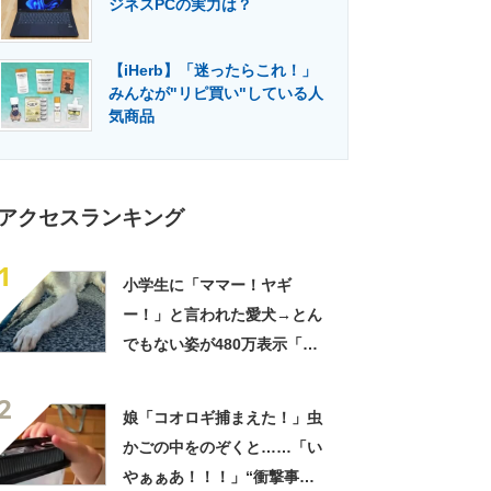
ジネスPCの実力は？
門メディア
建設×テクノロジーの最前線
【iHerb】「迷ったらこれ！」
みんなが"リピ買い"している人
気商品
アクセスランキング
1
小学生に「ママー！ヤギ
ー！」と言われた愛犬→とん
でもない姿が480万表示「ど
う見ても犬ですけど？って顔
2
してる」「ストレス消え去っ
娘「コオロギ捕まえた！」虫
た」
かごの中をのぞくと……「い
やぁぁあ！！！」“衝撃事