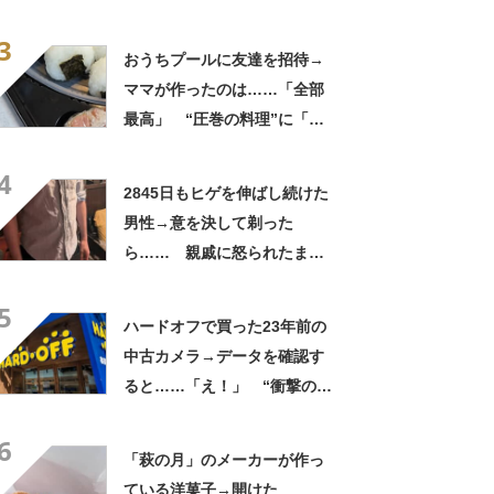
実”が160万再生「知らぬが
3
仏」
おうちプールに友達を招待→
ママが作ったのは……「全部
最高」 “圧巻の料理”に「う
っひょ～！」「勝手におっじ
4
ゃまっしまーーす！」
2845日もヒゲを伸ばし続けた
男性→意を決して剃った
ら…… 親戚に怒られたまさ
かの理由に「えぇwwwそんな
5
ぁ」「どんまいです」
ハードオフで買った23年前の
中古カメラ→データを確認す
ると……「え！」 “衝撃の中
身”に「そんなことあるのか」
6
「ドラマのような展開」
「萩の月」のメーカーが作っ
ている洋菓子→開けた