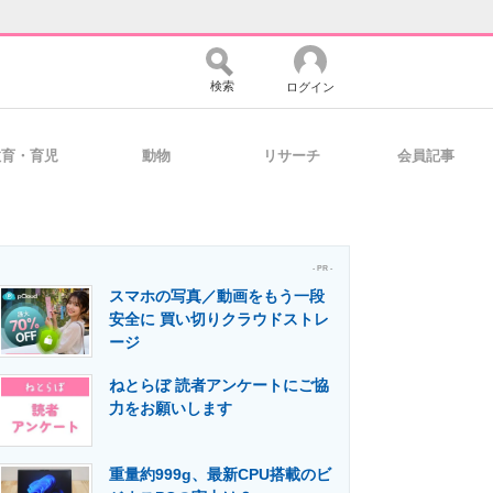
検索
ログイン
教育・育児
動物
リサーチ
会員記事
バイスの未来
好きが集まる 比べて選べる
- PR -
スマホの写真／動画をもう一段
コミュニティ
マーケ×ITの今がよく分かる
安全に 買い切りクラウドストレ
ージ
ねとらぼ 読者アンケートにご協
・活用を支援
力をお願いします
重量約999g、最新CPU搭載のビ