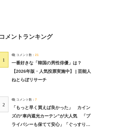
コメントランキング
コメント数：
21
1
一番好きな「韓国の男性俳優」は？
【2026年版・人気投票実施中】 | 芸能人
ねとらぼリサーチ
コメント数：
7
2
「もっと早く買えば良かった」 カイン
ズの“車内遮光カーテン”が大人気 「プ
ライバシーも保てて安心」「ぐっすり眠
れました」（2/2） | ライフ ねとらぼリ