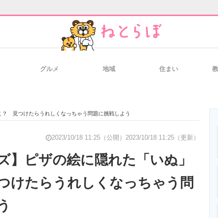
グルメ
地域
住まい
と未来を見通す
スマホと通信の最新トレンド
進化するPCとデ
こ？ 見つけたらうれしくなっちゃう問題に挑戦しよう
のいまが分かる
企業ITのトレンドを詳説
経営リーダーの
2023/10/18 11:25（公開）
2023/10/18 11:25（更新）
ズ】ピザの絵に隠れた「いぬ」
つけたらうれしくなっちゃう問
T製品の総合サイト
IT製品の技術・比較・事例
製造業のIT導入
う