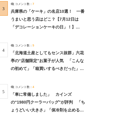
サーチ：2ページ目
コメント数：
7
3
兵庫県の「ケーキ」の名店10選！ 一番
うまいと思う店はどこ？【7月12日は
「デコレーションケーキの日」！】
（2/4） | 兵庫県 ねとらぼリサーチ：2ペ
ージ目
コメント数：
5
4
「北海道土産としてもセンス抜群」六花
亭の“店舗限定”お菓子が人気 「こんな
の初めて」「箱買いするべきだった」
（1/2） | 北海道 ねとらぼリサーチ
コメント数：
4
5
「車に常備しました」 カインズ
の“1980円クーラーバッグ”が評判 「ち
ょうどいい大きさ」「保冷剤を止めるベ
ルトが良い」（1/5） | ライフ ねとらぼ
リサーチ