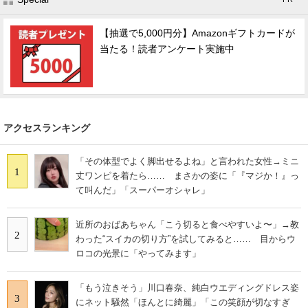
【抽選で5,000円分】Amazonギフトカードが
当たる！読者アンケート実施中
アクセスランキング
「その体型でよく脚出せるよね」と言われた女性→ミニ
1
丈ワンピを着たら…… まさかの姿に「『マジか！』っ
て叫んだ」「スーパーオシャレ」
近所のおばあちゃん「こう切ると食べやすいよ〜」→教
2
わった“スイカの切り方”を試してみると…… 目からウ
ロコの光景に「やってみます」
「もう泣きそう」川口春奈、純白ウエディングドレス姿
3
にネット騒然「ほんとに綺麗」「この笑顔が切なすぎ