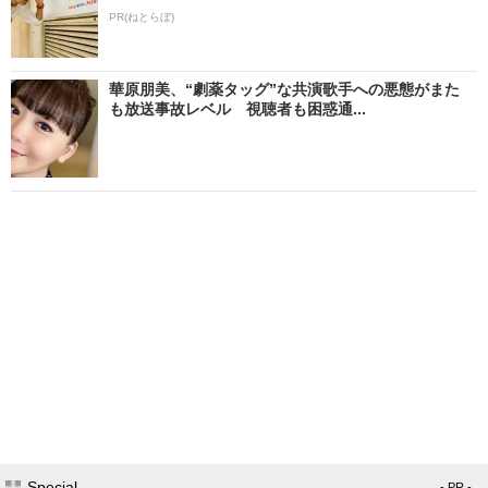
PR(ねとらぼ)
華原朋美、“劇薬タッグ”な共演歌手への悪態がまた
も放送事故レベル 視聴者も困惑通...
Special
- PR -