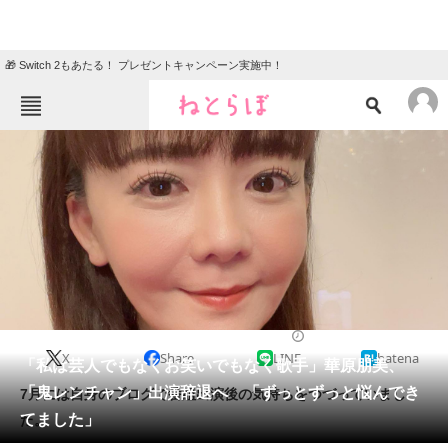
🎁 Switch 2もあたる！ プレゼントキャンペーン実施中！
ねとらぼメニュー
TOP
ニュース
エンタメ
クイズ
グルメ
地域
住まい
教育・育児
動物
リサーチ
2023/11/18 11:44（公開）
X
Share
LINE
hatena
会員記事
「私は芸人でもなくお笑いでもなく歌手」華原朋美、
「鬼レンチャン」出演辞退へ 「ずっとずっと悩んでき
7月には自身のブログで番組出演後の気持ちをつづっていまし
メディア
てました」
た。
注目記事を集めた総合ページ