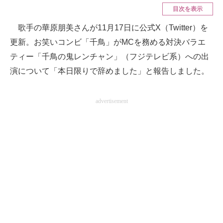
目次を表示
ITの今と未来を見通す
歌手の華原朋美さんが11月17日に公式X（Twitter）を
更新。お笑いコンビ「千鳥」がMCを務める対決バラエ
スマホと通信の最新トレンド
ティー「千鳥の鬼レンチャン」（フジテレビ系）への出
進化するPCとデバイスの未来
演について「本日限りで辞めました」と報告しました。
好きが集まる 比べて選べる
advertisement
ビジネスと働き方のヒント
AI活用のいまが分かる
企業ITのトレンドを詳説
経営リーダーのコミュニティ
マーケ×ITの今がよく分かる
ITエンジニア向け専門サイト