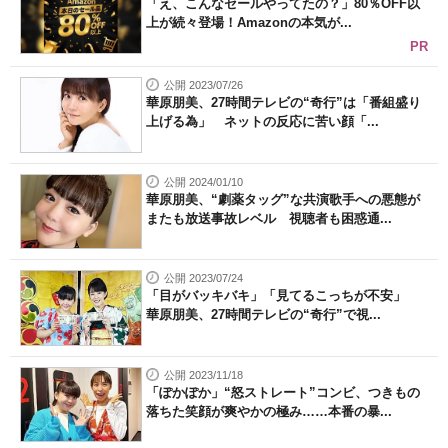
「え、こんなセールやってたの？」80％OFF以
上が続々登場！Amazonの本気が...
PR
公開 2023/07/26
華原朋美、27時間テレビの“奇行”は「番組盛り
上げる為」 ネットの反応に苦い顔「...
公開 2024/01/10
華原朋美、“劇薬タッグ”な共演歌手への悪態が
またも放送事故レベル 視聴者も困惑通...
公開 2023/07/24
「目がバッキバキ」「見てるこっちが不安」
華原朋美、27時間テレビの“奇行”で視...
公開 2023/11/18
「ぽかぽか」“怒ストレート”コンビ、つきもの
落ちた笑顔が爽やかの極み……本番の暴...