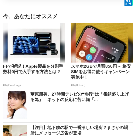
今、あなたにオススメ
FPが解説！Apple製品を分割手
スマホ2GBで月額850円～ 格安
数料0円で入手する方法とは？
SIMをお得に使うキャンペーン
実施中！
PR(Fav-Log)
PR(IIJmio)
華原朋美、27時間テレビの“奇行”は「番組盛り上げ
る為」 ネットの反応に苦い顔「...
【注目】地下鉄の駅で一番涼しい場所？まさかの場
所にメッセージ広告が登場