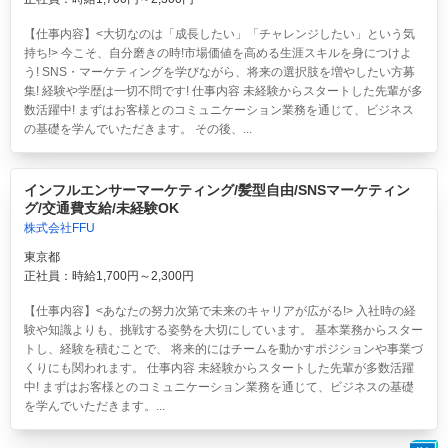
【仕事内容】<大切なのは「成長したい」「チャレンジしたい」という気
持ち!> 今こそ、自分磨きの時!市場価値を高める生涯スキルを身につけよ
う! SNS・マーケティングを学びながら、将来の選択肢を増やしたい方募
集! 経験や学歴は一切不問です! 仕事内容 未経験からスタートした先輩が多
数活躍中! まずはお客様とのコミュニケーション業務を通じて、ビジネス
の基礎を学んでいただきます。 その後、...
インフルエンサーマーケティング/髪型自由/SNSマーケティン
グ/交通費支給/未経験OK
株式会社FFU
東京都
正社員：時給1,700円～2,300円
【仕事内容】<あなたの努力次第で未来のキャリアが広がる!> 入社時の経
験や知識よりも、挑戦する姿勢を大切にしています。 基本業務からスター
トし、経験を積むことで、 将来的にはチームを動かすポジションや事業づ
くりにも関われます。 仕事内容 未経験からスタートした先輩が多数活躍
中! まずはお客様とのコミュニケーション業務を通じて、ビジネスの基礎
を学んでいただきます。...