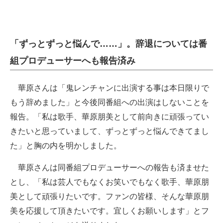
企業向けIT製品の総合サイト
IT製品の技術・比較・事例
「ずっとずっと悩んで……」。辞退については番
製造業のIT導入・活用を支援
組プロデューサーへも報告済み
モノづくり技術者専門サイト
華原さんは「鬼レンチャンに出演する事は本日限りで
エレクトロニクス専門サイト
もう辞めました」と今後同番組への出演はしないことを
報告。「私は歌手、華原朋美として前向きに頑張ってい
電子設計の基本と応用
きたいと思っていまして、ずっとずっと悩んできてまし
エネルギーの専門メディア
た」と胸の内を明かしました。
建設×テクノロジーの最前線
華原さんは同番組プロデューサーへの報告も済ませた
とし、「私は芸人でもなくお笑いでもなく歌手、華原朋
ちょっと気になるネットの話題
美として頑張りたいです。ファンの皆様、そんな華原朋
美を応援して頂きたいです。宜しくお願いします」とフ