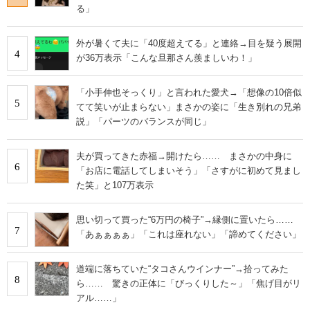
る」
外が暑くて夫に「40度超えてる」と連絡→目を疑う展開
4
が36万表示「こんな旦那さん羨ましいわ！」
「小手伸也そっくり」と言われた愛犬→「想像の10倍似
5
てて笑いが止まらない」まさかの姿に「生き別れの兄弟
説」「パーツのバランスが同じ」
夫が買ってきた赤福→開けたら…… まさかの中身に
6
「お店に電話してしまいそう」「さすがに初めて見まし
た笑」と107万表示
思い切って買った“6万円の椅子”→縁側に置いたら……
7
「あぁぁぁぁ」「これは座れない」「諦めてください」
道端に落ちていた“タコさんウインナー”→拾ってみた
8
ら…… 驚きの正体に「びっくりした～」「焦げ目がリ
アル……」