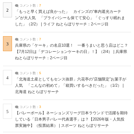
コメント数：
7
2
「もっと早く買えば良かった」 カインズの“車内遮光カーテ
ン”が大人気 「プライバシーも保てて安心」「ぐっすり眠れま
した」（2/2） | ライフ ねとらぼリサーチ：2ページ目
コメント数：
7
3
兵庫県の「ケーキ」の名店10選！ 一番うまいと思う店はどこ？
【7月12日は「デコレーションケーキの日」！】（2/4） | 兵庫県
ねとらぼリサーチ：2ページ目
コメント数：
5
4
「北海道土産としてもセンス抜群」六花亭の“店舗限定”お菓子が
人気 「こんなの初めて」「箱買いするべきだった」（1/2） |
北海道 ねとらぼリサーチ
コメント数：
3
5
【バレーボール】ネーションズリーグ日本ラウンドで活躍を期待
している「日本男子バレー代表選手」は？【2026年版・人気投
票実施中】（投票結果） | スポーツ ねとらぼリサーチ