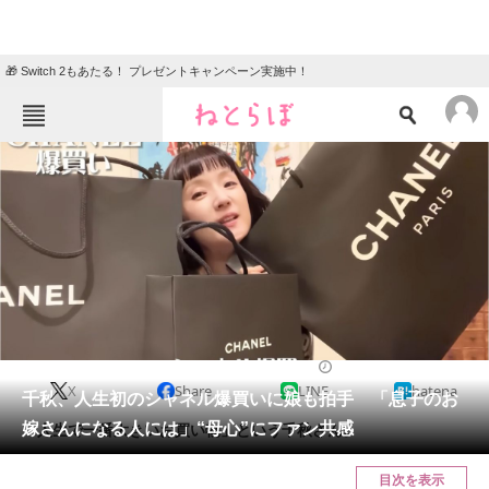
🎁 Switch 2もあたる！ プレゼントキャンペーン実施中！
ねとらぼメニュー
TOP
ニュース
エンタメ
クイズ
グルメ
地域
住まい
教育・育児
動物
リサーチ
2023/11/19 17:30（公開）
X
Share
LINE
hatena
会員記事
千秋、人生初のシャネル爆買いに娘も拍手 「息子のお
嫁さんになる人には」“母心”にファン共感
「人生で一番大きいお買い物」という千秋さん。
メディア
目次を表示
注目記事を集めた総合ページ