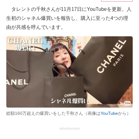
タレントの千秋さんが11月17日にYouTubeを更新。人
ITの今と未来を見通す
生初のシャネル爆買いを報告し、購入に至った4つの理
スマホと通信の最新トレンド
由が共感を呼んでいます。
進化するPCとデバイスの未来
好きが集まる 比べて選べる
ビジネスと働き方のヒント
AI活用のいまが分かる
企業ITのトレンドを詳説
経営リーダーのコミュニティ
総額160万超えの爆買いをした千秋さん（画像は
YouTube
から）
マーケ×ITの今がよく分かる
advertisement
ITエンジニア向け専門サイト