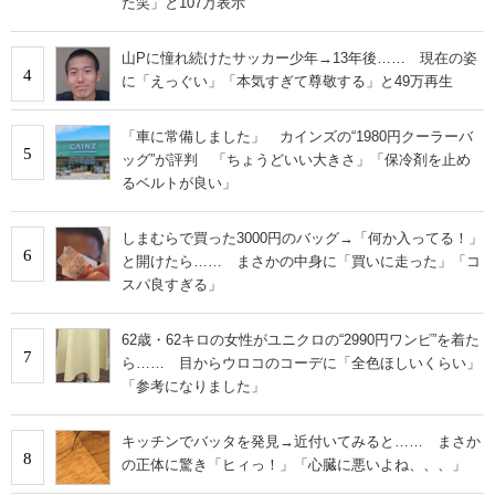
た笑」と107万表示
山Pに憧れ続けたサッカー少年→13年後…… 現在の姿
4
に「えっぐい」「本気すぎて尊敬する」と49万再生
「車に常備しました」 カインズの“1980円クーラーバ
5
ッグ”が評判 「ちょうどいい大きさ」「保冷剤を止め
るベルトが良い」
しまむらで買った3000円のバッグ→「何か入ってる！」
6
と開けたら…… まさかの中身に「買いに走った」「コ
スパ良すぎる」
62歳・62キロの女性がユニクロの“2990円ワンピ”を着た
7
ら…… 目からウロコのコーデに「全色ほしいくらい」
「参考になりました」
キッチンでバッタを発見→近付いてみると…… まさか
8
の正体に驚き「ヒィっ！」「心臓に悪いよね、、、」