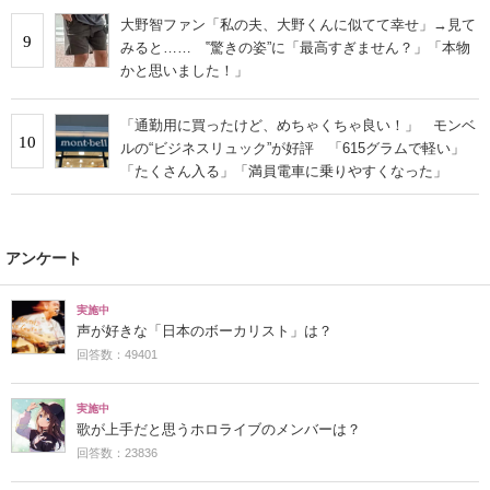
大野智ファン「私の夫、大野くんに似てて幸せ」→見て
9
みると…… ‟驚きの姿”に「最高すぎません？」「本物
かと思いました！」
「通勤用に買ったけど、めちゃくちゃ良い！」 モンベ
10
ルの“ビジネスリュック”が好評 「615グラムで軽い」
「たくさん入る」「満員電車に乗りやすくなった」
アンケート
実施中
声が好きな「日本のボーカリスト」は？
回答数：49401
実施中
歌が上手だと思うホロライブのメンバーは？
回答数：23836