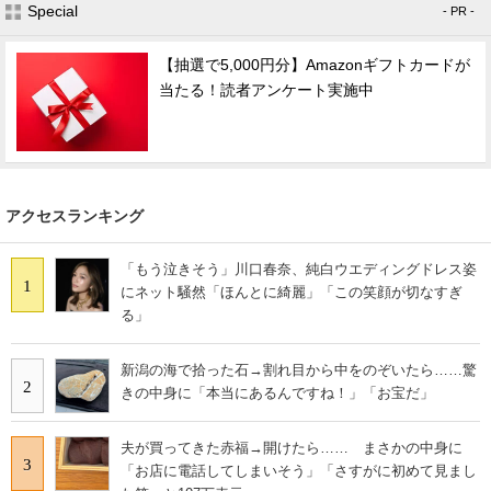
Special
- PR -
【抽選で5,000円分】Amazonギフトカードが
当たる！読者アンケート実施中
アクセスランキング
「もう泣きそう」川口春奈、純白ウエディングドレス姿
1
にネット騒然「ほんとに綺麗」「この笑顔が切なすぎ
る」
新潟の海で拾った石→割れ目から中をのぞいたら……驚
2
きの中身に「本当にあるんですね！」「お宝だ」
夫が買ってきた赤福→開けたら…… まさかの中身に
3
「お店に電話してしまいそう」「さすがに初めて見まし