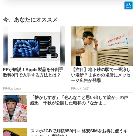
今、あなたにオススメ
FPが解説！Apple製品を分割手
【注目】地下鉄の駅で一番涼し
数料0円で入手する方法とは？
い場所？まさかの場所にメッセ
ージ広告が登場
PR(Fav-Log)
PR(ねとらぼ)
「懐かしすぎ」「色んなこと思い出して涙が」の声
続出 千秋が公開した昭和の『なかよ...
スマホ2GBで月額850円～ 格安SIMをお得に使うキ