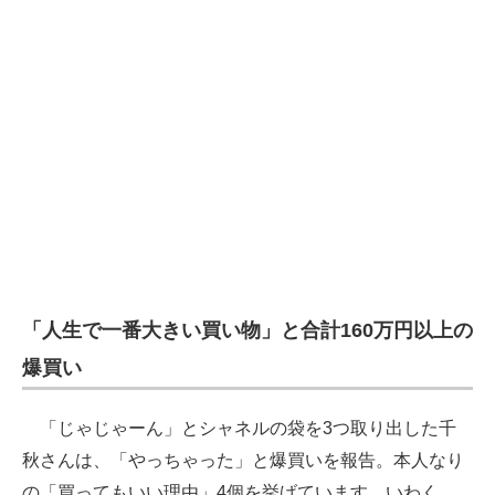
企業向けIT製品の総合サイト
IT製品の技術・比較・事例
製造業のIT導入・活用を支援
モノづくり技術者専門サイト
エレクトロニクス専門サイト
電子設計の基本と応用
エネルギーの専門メディア
「人生で一番大きい買い物」と合計160万円以上の
建設×テクノロジーの最前線
爆買い
ちょっと気になるネットの話題
「じゃじゃーん」とシャネルの袋を3つ取り出した千
秋さんは、「やっちゃった」と爆買いを報告。本人なり
の「買ってもいい理由」4個を挙げています。いわく、