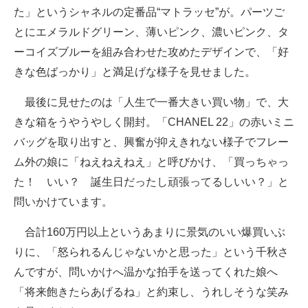
た」というシャネルの定番品“マトラッセ”が。パーツご
とにエメラルドグリーン、薄いピンク、濃いピンク、タ
ーコイズブルーを組み合わせた攻めたデザインで、「好
きな色ばっかり」と満足げな様子を見せました。
最後に見せたのは「人生で一番大きい買い物」で、大
きな箱をうやうやしく開封。「CHANEL 22」の赤いミニ
バッグを取り出すと、興奮が抑えきれない様子でフレー
ム外の娘に「ねえねえねえ」と呼びかけ、「買っちゃっ
た！ いい？ 誕生日だったし頑張ってるしいい？」と
問いかけています。
合計160万円以上というあまりに景気のいい爆買いぶ
りに、「怒られるんじゃないかと思った」という千秋さ
んですが、問いかけへ温かな拍手を送ってくれた娘へ
「将来飽きたらあげるね」と約束し、うれしそうな笑み