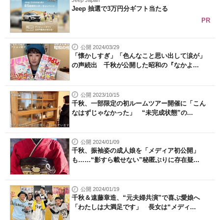
Jeep 抽選で3万円分ギフト当たる
PR
公開 2024/03/29
「懐かしすぎ」「色んなこと思い出して涙が」
の声続出 千秋が公開した昭和の『なかよ...
公開 2023/10/15
千秋、一部限定の初ルームツアー開催に「こん
なはずじゃなかった」 “未完成状態”の...
公開 2024/01/09
千秋、振袖姿の成人娘を「メディア初公開」
も……“影すら載せない”秘匿ぶりに存在疑...
公開 2024/01/19
千秋＆遠藤章造、“元夫婦共演”で喜ぶ愛娘へ
「わたしは大満足です」 長女は“メディ...