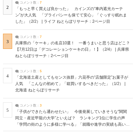
コメント数：
7
2
「もっと早く買えば良かった」 カインズの“車内遮光カーテ
ン”が大人気 「プライバシーも保てて安心」「ぐっすり眠れま
した」（2/2） | ライフ ねとらぼリサーチ：2ページ目
コメント数：
7
3
兵庫県の「ケーキ」の名店10選！ 一番うまいと思う店はどこ？
【7月12日は「デコレーションケーキの日」！】（2/4） | 兵庫県
ねとらぼリサーチ：2ページ目
コメント数：
5
4
「北海道土産としてもセンス抜群」六花亭の“店舗限定”お菓子が
人気 「こんなの初めて」「箱買いするべきだった」（1/2） |
北海道 ねとらぼリサーチ
コメント数：
3
5
「子供ができたら通わせたい」 今後発展していきそうな“関関
同立・産近甲龍の大学”といえば？ ランキング1位に学生の声
「学問の街のように多様に学べる」「就職や進学の実績も高い」
| 大学 ねとらぼリサーチ