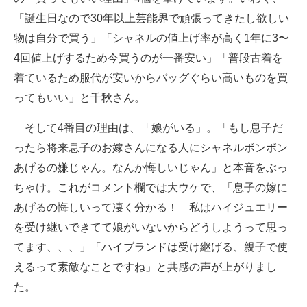
「誕生日なので30年以上芸能界で頑張ってきたし欲しい
物は自分で買う」「シャネルの値上げ率が高く1年に3〜
4回値上げするため今買うのが一番安い」「普段古着を
着ているため服代が安いからバッグぐらい高いものを買
ってもいい」と千秋さん。
そして4番目の理由は、「娘がいる」。「もし息子だ
ったら将来息子のお嫁さんになる人にシャネルボンボン
あげるの嫌じゃん。なんか悔しいじゃん」と本音をぶっ
ちゃけ。これがコメント欄では大ウケで、「息子の嫁に
あげるの悔しいって凄く分かる！ 私はハイジュエリー
を受け継いできてて娘がいないからどうしようって思っ
てます、、、」「ハイブランドは受け継げる、親子で使
えるって素敵なことですね」と共感の声が上がりまし
た。