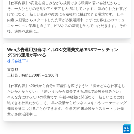
【仕事内容】<変化を楽しみながら成長できる環境!> 若い会社だからこ
そ、一人ひとりの意見やアイデアを大切にしています。 決められた仕事だ
けではなく、 新しい企画や改善にも積極的に挑戦できる環境です。 仕事
内容 未経験からスタートした先輩が多数活躍中! まずはお客様とのコミュ
ニケーション業務を通じて、ビジネスの基礎を学んでいただきます。 その
後、適性や成長に...
Web広告運用担当/ネイルOK/交通費支給/SNSマーケティン
グ/SNS運用が学べる
株式会社FFU
東京都
正社員：時給1,700円～2,300円
【仕事内容】<20代から自分の可能性を広げよう!> 「将来どんな仕事をし
たいかわからない」 「若いうちから成長できる環境で経験を積みたい」
そんな方にぴったりの環境です! 年齢や経験に関係なく、新しいことに挑
戦できる社風だからこそ、 早い段階からビジネススキルやマーケティング
知識を身につけることができます。 仕事内容 未経験からスタートした先
輩が多数活躍中! ...