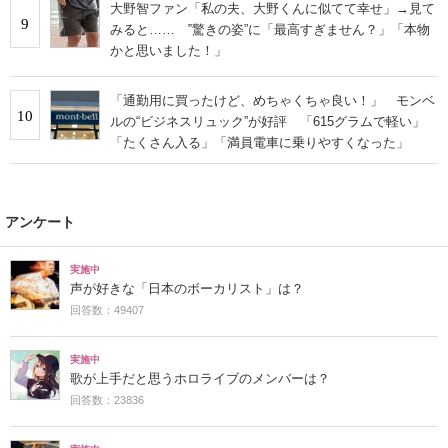
大野智ファン「私の夫、大野くんに似てて幸せ」→見て
9
みると…… ‟驚きの姿”に「最高すぎません？」「本物
かと思いました！」
「通勤用に買ったけど、めちゃくちゃ良い！」 モンベ
10
ルの“ビジネスリュック”が好評 「615グラムで軽い」
「たくさん入る」「満員電車に乗りやすくなった」
アンケート
実施中
声が好きな「日本のボーカリスト」は？
回答数：49407
実施中
歌が上手だと思うホロライブのメンバーは？
回答数：23836