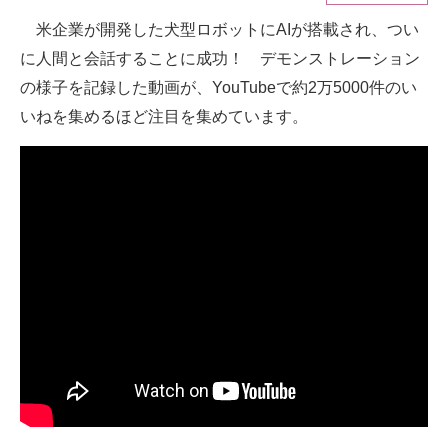
米企業が開発した犬型ロボットにAIが搭載され、つい
ITの今と未来を見通す
に人間と会話することに成功！ デモンストレーション
スマホと通信の最新トレンド
の様子を記録した動画が、YouTubeで約2万5000件のい
いねを集めるほど注目を集めています。
進化するPCとデバイスの未来
好きが集まる 比べて選べる
ビジネスと働き方のヒント
AI活用のいまが分かる
企業ITのトレンドを詳説
経営リーダーのコミュニティ
マーケ×ITの今がよく分かる
ITエンジニア向け専門サイト