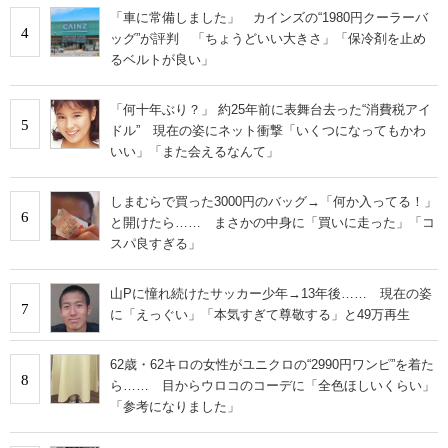
「車に常備しました」 カインズの“1980円クーラーバ
4
ッグ”が評判 「ちょうどいい大きさ」「保冷剤を止め
るベルトが良い」
「何十年ぶり？」 約25年前に表舞台去った“消費税アイ
5
ドル” 現在の姿にネット衝撃「いくつになってもかわ
いい」「また会えるなんて」
しまむらで買った3000円のバッグ→「何か入ってる！」
6
と開けたら…… まさかの中身に「買いに走った」「コ
スパ良すぎる」
山Pに憧れ続けたサッカー少年→13年後…… 現在の姿
7
に「えっぐい」「本気すぎて尊敬する」と49万再生
62歳・62キロの女性がユニクロの“2990円ワンピ”を着た
8
ら…… 目からウロコのコーデに「全色ほしいくらい」
「参考になりました」