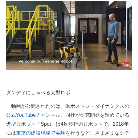
企業向けIT製品の総合サイト
IT製品の技術・比較・事例
製造業のIT導入・活用を支援
モノづくり技術者専門サイト
エレクトロニクス専門サイト
電子設計の基本と応用
エネルギーの専門メディア
ダンディにしゃべる犬型ロボ
建設×テクノロジーの最前線
動画が公開されたのは、米ボストン・ダイナミクスの
ちょっと気になるネットの話題
公式YouTubeチャンネル
。同社が研究開発を進めている
犬型ロボット「Spot」は4足歩行のロボットで、2018年
には
東京の建設現場で実験
を行うなど、さまざまなシチ