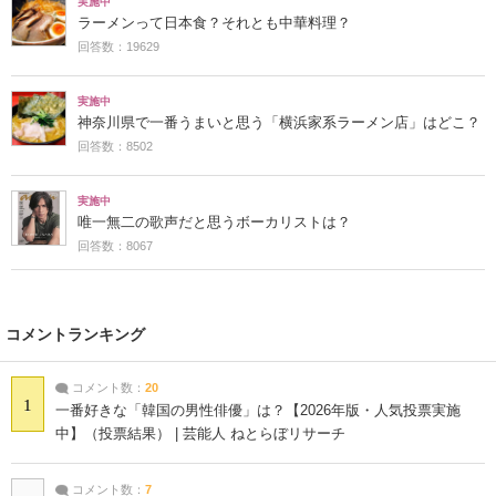
実施中
ラーメンって日本食？それとも中華料理？
回答数：19629
実施中
神奈川県で一番うまいと思う「横浜家系ラーメン店」はどこ？
回答数：8502
実施中
唯一無二の歌声だと思うボーカリストは？
回答数：8067
コメントランキング
コメント数：
20
1
一番好きな「韓国の男性俳優」は？【2026年版・人気投票実施
中】（投票結果） | 芸能人 ねとらぼリサーチ
コメント数：
7