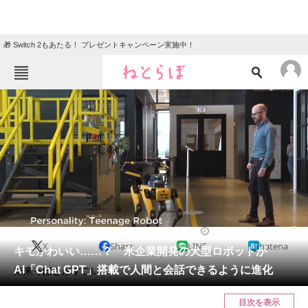
🎁 Switch 2もあたる！ プレゼントキャンペーン実施中！
ねとらぼメニュー
TOP
ニュース
エンタメ
クイズ
グルメ
地域
住まい
教育・育児
動物
リサーチ
2023/11/20 14:15（公開）
X
Share
LINE
hatena
会員記事
キモかわいい……？ 米企業開発の犬型ロボットが
AI「Chat GPT」搭載で人間と会話できるように進化
未来っぽさがすごい。
メディア
目次を表示
注目記事を集めた総合ページ