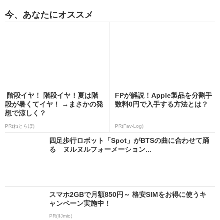
今、あなたにオススメ
階段イヤ！ 階段イヤ！夏は階
FPが解説！Apple製品を分割手
段が暑くてイヤ！ →まさかの発
数料0円で入手する方法とは？
想で涼しく？
PR(ねとらぼ)
PR(Fav-Log)
四足歩行ロボット「Spot」がBTSの曲に合わせて踊
る ヌルヌルフォーメーション...
スマホ2GBで月額850円～ 格安SIMをお得に使うキ
ャンペーン実施中！
PR(IIJmio)