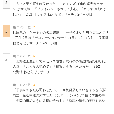
2
「もっと早く買えば良かった」 カインズの“車内遮光カーテ
ン”が大人気 「プライバシーも保てて安心」「ぐっすり眠れま
した」（2/2） | ライフ ねとらぼリサーチ：2ページ目
コメント数：
7
3
兵庫県の「ケーキ」の名店10選！ 一番うまいと思う店はどこ？
【7月12日は「デコレーションケーキの日」！】（2/4） | 兵庫県
ねとらぼリサーチ：2ページ目
コメント数：
5
4
「北海道土産としてもセンス抜群」六花亭の“店舗限定”お菓子が
人気 「こんなの初めて」「箱買いするべきだった」（1/2） |
北海道 ねとらぼリサーチ
コメント数：
3
5
「子供ができたら通わせたい」 今後発展していきそうな“関関
同立・産近甲龍の大学”といえば？ ランキング1位に学生の声
「学問の街のように多様に学べる」「就職や進学の実績も高い」
| 大学 ねとらぼリサーチ