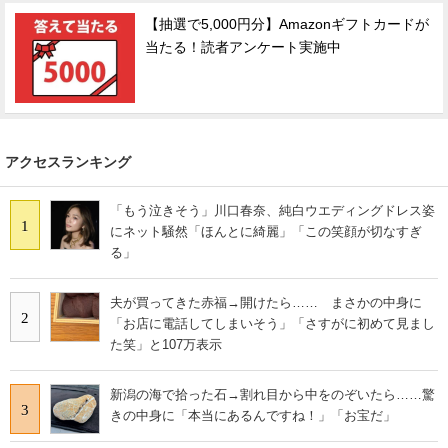
【抽選で5,000円分】Amazonギフトカードが
当たる！読者アンケート実施中
アクセスランキング
「もう泣きそう」川口春奈、純白ウエディングドレス姿
1
にネット騒然「ほんとに綺麗」「この笑顔が切なすぎ
る」
夫が買ってきた赤福→開けたら…… まさかの中身に
2
「お店に電話してしまいそう」「さすがに初めて見まし
た笑」と107万表示
新潟の海で拾った石→割れ目から中をのぞいたら……驚
3
きの中身に「本当にあるんですね！」「お宝だ」