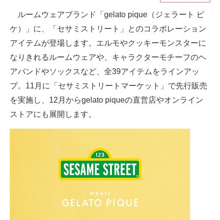
ルームウェアブランド「gelato pique（ジェラート ピ
ITの今と未来を見通す
ケ）」に、「セサミストリート」とのコラボレーション
スマホと通信の最新トレンド
アイテムが登場します。エルモやクッキーモンスターに
なりきれるルームウェアや、キャラクターモチーフのヘ
進化するPCとデバイスの未来
アバンドやソックスなど、全39アイテムをラインアッ
好きが集まる 比べて選べる
プ。11月に「セサミストリートマーケット」で先行販売
を実施し、12月からgelato piqueの直営店やオンライン
ビジネスと働き方のヒント
ストアにも展開します。
AI活用のいまが分かる
企業ITのトレンドを詳説
経営リーダーのコミュニティ
マーケ×ITの今がよく分かる
ITエンジニア向け専門サイト