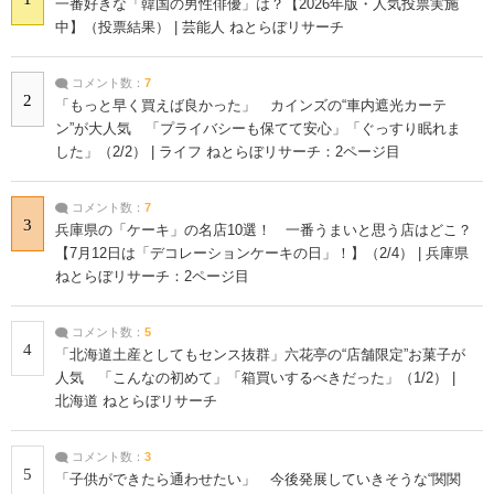
一番好きな「韓国の男性俳優」は？【2026年版・人気投票実施
中】（投票結果） | 芸能人 ねとらぼリサーチ
コメント数：
7
2
「もっと早く買えば良かった」 カインズの“車内遮光カーテ
ン”が大人気 「プライバシーも保てて安心」「ぐっすり眠れま
した」（2/2） | ライフ ねとらぼリサーチ：2ページ目
コメント数：
7
3
兵庫県の「ケーキ」の名店10選！ 一番うまいと思う店はどこ？
【7月12日は「デコレーションケーキの日」！】（2/4） | 兵庫県
ねとらぼリサーチ：2ページ目
コメント数：
5
4
「北海道土産としてもセンス抜群」六花亭の“店舗限定”お菓子が
人気 「こんなの初めて」「箱買いするべきだった」（1/2） |
北海道 ねとらぼリサーチ
コメント数：
3
5
「子供ができたら通わせたい」 今後発展していきそうな“関関