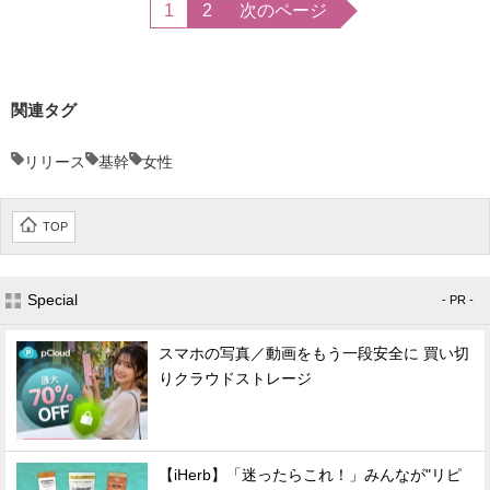
1
2
次のページ
関連タグ
リリース
基幹
女性
TOP
Special
- PR -
スマホの写真／動画をもう一段安全に 買い切
りクラウドストレージ
【iHerb】「迷ったらこれ！」みんなが"リピ