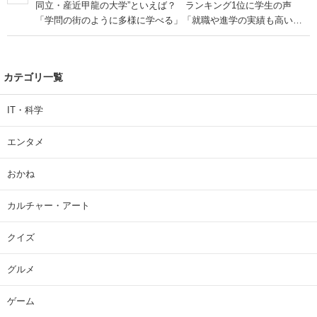
同立・産近甲龍の大学”といえば？ ランキング1位に学生の声
「学問の街のように多様に学べる」「就職や進学の実績も高い」
| 大学 ねとらぼリサーチ
カテゴリ一覧
IT・科学
エンタメ
おかね
カルチャー・アート
クイズ
グルメ
ゲーム