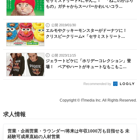
セサミストリート×にゃんこ！ 「ねこのかぶり
もの」ガチャからスーパーかわいいコラ...
公開 2019/01/30
エルモやクッキーモンスターがドーナツに！
クリスピークリーム×「セサミストリート...
公開 2023/11/15
ジェラートピケに「ホリデーコレクション」登
場！ ベアやハートがキュートなもこもこ...
Recommended by
Copyright © ITmedia Inc. All Rights Reserved.
求人情報
営業・企画営業・ラウンダー/将来は年収1000万も目指せる 未
経験可成果直結の人材営業