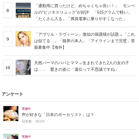
「通勤用に買ったけど、めちゃくちゃ良い！」 モンベ
8
ルの“ビジネスリュック”が好評 「615グラムで軽い」
「たくさん入る」「満員電車に乗りやすくなった」
「アヴリル・ラヴィーン」激似の保護猫が話題→「これ
9
は似てる…」「猫界の本人」「アイラインまで完璧」里
親募集中【海外】
天然パーマのパパとママ→生まれてきた2人の女の子
10
は…… 驚きの姿に「遺伝って不思議ですね」
アンケート
実施中
声が好きな「日本のボーカリスト」は？
回答数：49376
実施中