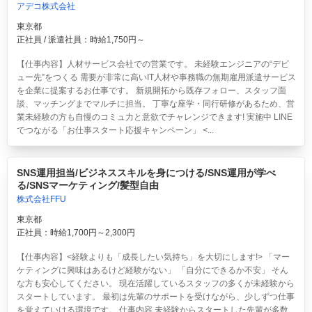
アデコ株式会社
東京都
正社員 / 派遣社員：時給1,750円～
【仕事内容】人材サービス会社での営業です。 未経験エンジニアの“デビ
ュー先”をつくる 需要が非常に高いIT人材や事務職の無期雇用派遣サービス
を企業に提案するお仕事です。 新規開拓から既存フォロー、スタッフ面
談、マッチングまでマルチに担当。 丁寧な座学・同行研修があるため、営
業未経験の方も自慢のコミュ力と意欲でチャレンジできます! 実施中 LINE
でつながる「お仕事スタート応援キャンペーン」 <...
SNS運用担当/ビジネススキルを身につける/SNS運用が学べ
る/SNSマーケティング/髪型自由
株式会社FFU
東京都
正社員：時給1,700円～2,300円
【仕事内容】<経験よりも「成長したい気持ち」を大切にします!> 「マー
ケティングに興味はあるけど経験がない」 「自分にできるか不安」 そん
な方も安心してください。 現在活躍しているスタッフの多くが未経験から
スタートしています。 最初は先輩のサポートを受けながら、少しずつ仕事
を覚えていける環境です。 仕事内容 未経験からスタートした先輩が多数