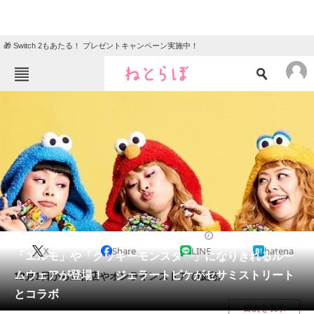
🎁 Switch 2もあたる！ プレゼントキャンペーン実施中！
ねとらぼメニュー
TOP
ニュース
エンタメ
クイズ
グルメ
地域
住まい
教育・育児
動物
リサーチ
2023/11/20 11:55（公開）
X
Share
LINE
hatena
会員記事
「エルモ」や「クッキーモンスター」になりきれるルー
ムウェアが登場！ ジェラートピケがセサミストリート
12月1日から直営店やオンラインストアで販売。
メディア
とコラボ
目次を表示
注目記事を集めた総合ページ