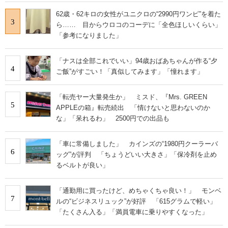
62歳・62キロの女性がユニクロの“2990円ワンピ”を着た
3
ら…… 目からウロコのコーデに「全色ほしいくらい」
「参考になりました」
「ナスは全部これでいい」94歳おばあちゃんが作る“夕
4
ご飯”がすごい！「真似してみます」「憧れます」
「転売ヤー大量発生か」 ミスド、『Mrs. GREEN
5
APPLEの箱』転売続出 「情けないと思わないのか
な」「呆れるわ」 2500円での出品も
「車に常備しました」 カインズの“1980円クーラーバ
6
ッグ”が評判 「ちょうどいい大きさ」「保冷剤を止め
るベルトが良い」
「通勤用に買ったけど、めちゃくちゃ良い！」 モンベ
7
ルの“ビジネスリュック”が好評 「615グラムで軽い」
「たくさん入る」「満員電車に乗りやすくなった」