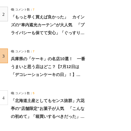
コメント数：
7
2
「もっと早く買えば良かった」 カイン
ズの“車内遮光カーテン”が大人気 「プ
ライバシーも保てて安心」「ぐっすり眠
れました」（2/2） | ライフ ねとらぼリ
サーチ：2ページ目
コメント数：
7
3
兵庫県の「ケーキ」の名店10選！ 一番
うまいと思う店はどこ？【7月12日は
「デコレーションケーキの日」！】
（2/4） | 兵庫県 ねとらぼリサーチ：2ペ
ージ目
コメント数：
5
4
「北海道土産としてもセンス抜群」六花
亭の“店舗限定”お菓子が人気 「こんな
の初めて」「箱買いするべきだった」
（1/2） | 北海道 ねとらぼリサーチ