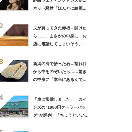
純白ウエディングドレス姿に
ネット騒然「ほんとに綺麗」
「この笑顔が切なすぎる」
2
夫が買ってきた赤福→開けた
ら…… まさかの中身に「お
店に電話してしまいそう」
「さすがに初めて見ました
3
笑」と107万表示
新潟の海で拾った石→割れ目
から中をのぞいたら……驚き
の中身に「本当にあるんです
ね！」「お宝だ」
4
「車に常備しました」 カイ
ンズの“1980円クーラーバッ
グ”が評判 「ちょうどいい大
きさ」「保冷剤を止めるベル
トが良い」