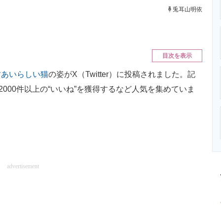
ニクス専門サイト
電子設計の基本と応用
エネルギーの専
兎耳山明依
目次を表示
す
あいらしい猫
の姿がX（Twitter）に投稿されました。記
2000件以上の“いいね”を獲得するなど人気を集めていま
advertisement