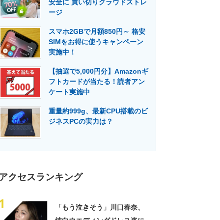
安全に 買い切りクラウドストレ
門メディア
建設×テクノロジーの最前線
ージ
スマホ2GBで月額850円～ 格安
SIMをお得に使うキャンペーン
実施中！
【抽選で5,000円分】Amazonギ
フトカードが当たる！読者アン
ケート実施中
重量約999g、最新CPU搭載のビ
ジネスPCの実力は？
アクセスランキング
1
「もう泣きそう」川口春奈、