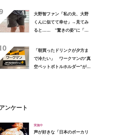
デに「全色ほしいくらい」
9
「参考になりました」
大野智ファン「私の夫、大野
くんに似てて幸せ」→見てみ
ると…… ‟驚きの姿”に「最
高すぎません？」「本物かと
10
思いました！」
「朝買ったドリンクが夕方ま
で冷たい」 ワークマンの“真
空ペットボトルホルダー”が大
好評 「車の中でも冷え冷
え」「もっと早く買えばよか
った」
アンケート
実施中
声が好きな「日本のボーカリ