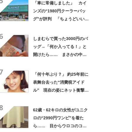
5
「車に常備しました」 カイ
ンズの“1980円クーラーバッ
グ”が評判 「ちょうどいい大
きさ」「保冷剤を止めるベル
6
トが良い」
しまむらで買った3000円のバ
ッグ→「何か入ってる！」と
開けたら…… まさかの中身
に「買いに走った」「コスパ
7
良すぎる」
「何十年ぶり？」 約25年前に
表舞台去った“消費税アイド
ル” 現在の姿にネット衝撃
「いくつになってもかわい
8
い」「また会えるなんて」
62歳・62キロの女性がユニク
ロの“2990円ワンピ”を着た
ら…… 目からウロコのコー