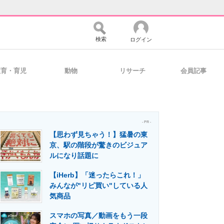
検索
ログイン
教育・育児
動物
リサーチ
会員記事
バイスの未来
好きが集まる 比べて選べる
- PR -
【思わず見ちゃう！】猛暑の東
コミュニティ
マーケ×ITの今がよく分かる
京、駅の階段が驚きのビジュア
ルになり話題に
【iHerb】「迷ったらこれ！」
・活用を支援
みんなが"リピ買い"している人
気商品
スマホの写真／動画をもう一段