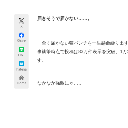
モノづくり技術者専門サイト
エレクトロ
届きそうで届かない……。
X
ちょっと気になるネットの話題
Share
全く届かない猫パンチを一生懸命繰り出
事執筆時点で投稿は83万件表示を突破、1万
LINE
す。
hatena
なかなか強敵にゃ……
Home