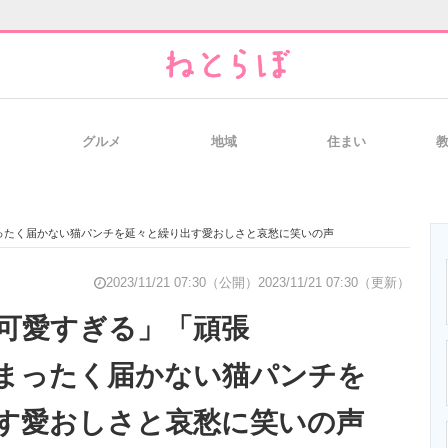
グルメ
地域
住まい
と未来を見通す
スマホと通信の最新トレンド
進化するPCとデ
ったく届かない猫パンチを延々と繰り出す愛おしさと哀愁に笑いの声
のいまが分かる
企業ITのトレンドを詳説
経営リーダーの
2023/11/21 07:30（公開）
2023/11/21 07:30（更新）
可愛すぎる」「頑張
まったく届かない猫パンチを
T製品の総合サイト
IT製品の技術・比較・事例
製造業のIT導入
す愛おしさと哀愁に笑いの声