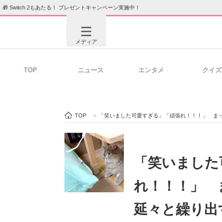
🎁 Switch 2もあたる！ プレゼントキャンペーン実施中！
メディア
TOP
ニュース
エンタメ
クイズ
注目記事を集めた総合ページ
ITの今
TOP
>
「笑いました可愛すぎる」「頑張れ！！！」 ま
ビジネスと働き方のヒント
AI活用
「笑いました
れ！！！」 
ITエンジニア向け専門サイト
企業向けI
延々と繰り出