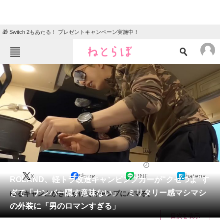
🎁 Switch 2もあたる！ プレゼントキャンペーン実施中！
ねとらぼメニュー
TOP
ニュース
エンタメ
クイズ
グルメ
地域
住まい
教育・育児
動物
リサーチ
2023/11/21 12:25（公開）
X
Share
LINE
hatena
会員記事
ROLAND、軽トラ改造キャンピングカーが“クセつよ”す
ぎて「ナンバー隠す意味ない」 ミリタリー感マシマシ
ゆるキャン△がきっかけでキャンプにハマる。
メディア
の外装に「男のロマンすぎる」
目次を表示
注目記事を集めた総合ページ