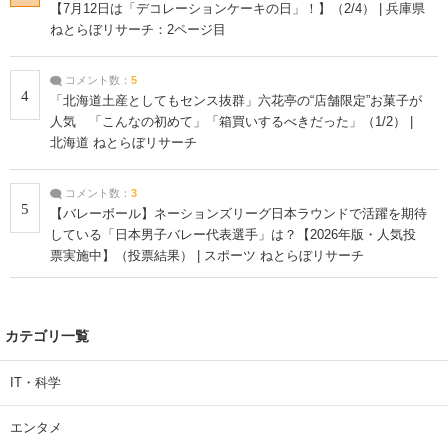
【7月12日は「デコレーションケーキの日」！】（2/4） | 兵庫県
ねとらぼリサーチ：2ページ目
コメント数：
5
4
「北海道土産としてもセンス抜群」六花亭の“店舗限定”お菓子が
人気 「こんなの初めて」「箱買いするべきだった」（1/2） |
北海道 ねとらぼリサーチ
コメント数：
3
5
【バレーボール】ネーションズリーグ日本ラウンドで活躍を期待
している「日本男子バレー代表選手」は？【2026年版・人気投
票実施中】（投票結果） | スポーツ ねとらぼリサーチ
カテゴリ一覧
IT・科学
エンタメ