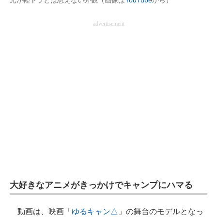
元が軽トラとは思えない外観（画像は
YouTube
から）
企業向けIT製品の総合サイト
advertisement
IT製品の技術・比較・事例
製造業のIT導入・活用を支援
モノづくり技術者専門サイト
エレクトロニクス専門サイト
電子設計の基本と応用
エネルギーの専門メディア
建設×テクノロジーの最前線
ちょっと気になるネットの話題
大好きなアニメがきっかけでキャンプにハマる
動画は、映画「
ゆるキャン△
」の舞台のモデルとなっ