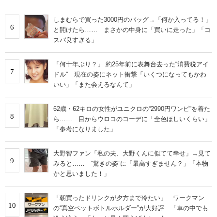
しまむらで買った3000円のバッグ→「何か入ってる！」
6
と開けたら…… まさかの中身に「買いに走った」「コ
スパ良すぎる」
「何十年ぶり？」 約25年前に表舞台去った“消費税アイ
7
ドル” 現在の姿にネット衝撃「いくつになってもかわ
いい」「また会えるなんて」
62歳・62キロの女性がユニクロの“2990円ワンピ”を着た
8
ら…… 目からウロコのコーデに「全色ほしいくらい」
「参考になりました」
大野智ファン「私の夫、大野くんに似てて幸せ」→見て
9
みると…… ‟驚きの姿”に「最高すぎません？」「本物
かと思いました！」
「朝買ったドリンクが夕方まで冷たい」 ワークマン
10
の“真空ペットボトルホルダー”が大好評 「車の中でも