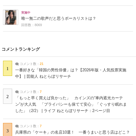
実施中
唯一無二の歌声だと思うボーカリストは？
回答数：8069
コメントランキング
コメント数：
21
1
一番好きな「韓国の男性俳優」は？【2026年版・人気投票実施
中】 | 芸能人 ねとらぼリサーチ
コメント数：
7
2
「もっと早く買えば良かった」 カインズの“車内遮光カーテ
ン”が大人気 「プライバシーも保てて安心」「ぐっすり眠れま
した」（2/2） | ライフ ねとらぼリサーチ：2ページ目
コメント数：
7
3
兵庫県の「ケーキ」の名店10選！ 一番うまいと思う店はどこ？