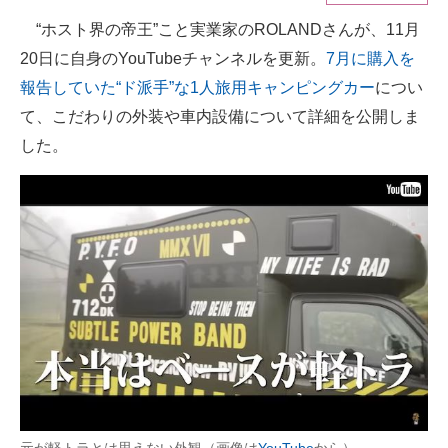
“ホスト界の帝王”こと実業家のROLANDさんが、11月
ITの今と未来を見通す
20日に自身のYouTubeチャンネルを更新。
7月に購入を
スマホと通信の最新トレンド
報告していた“ド派手”な1人旅用キャンピングカー
につい
て、こだわりの外装や車内設備について詳細を公開しま
進化するPCとデバイスの未来
した。
好きが集まる 比べて選べる
ビジネスと働き方のヒント
AI活用のいまが分かる
企業ITのトレンドを詳説
経営リーダーのコミュニティ
マーケ×ITの今がよく分かる
ITエンジニア向け専門サイト