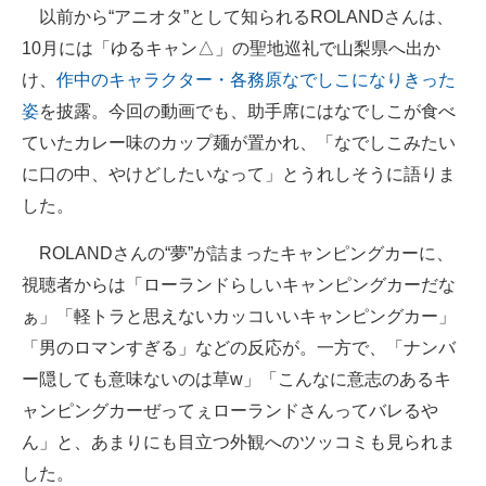
以前から“アニオタ”として知られるROLANDさんは、
10月には「ゆるキャン△」の聖地巡礼で山梨県へ出か
け、
作中のキャラクター・各務原なでしこになりきった
姿
を披露。今回の動画でも、助手席にはなでしこが食べ
ていたカレー味のカップ麺が置かれ、「なでしこみたい
に口の中、やけどしたいなって」とうれしそうに語りま
した。
ROLANDさんの“夢”が詰まったキャンピングカーに、
視聴者からは「ローランドらしいキャンピングカーだな
ぁ」「軽トラと思えないカッコいいキャンピングカー」
「男のロマンすぎる」などの反応が。一方で、「ナンバ
ー隠しても意味ないのは草w」「こんなに意志のあるキ
ャンピングカーぜってぇローランドさんってバレるや
ん」と、あまりにも目立つ外観へのツッコミも見られま
した。