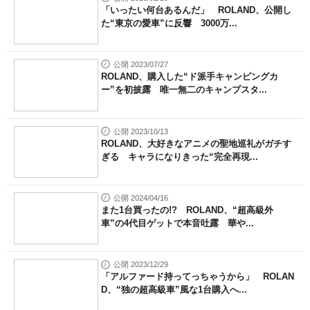
「いったい何台あるんだ」 ROLAND、公開し
た“東京の愛車”に反響 3000万...
公開 2023/07/27
ROLAND、購入した“ド派手キャンピングカ
ー”を初披露 唯一無二のキャンプスタ...
公開 2023/10/13
ROLAND、大好きなアニメの聖地巡礼がガチす
ぎる キャラになりきった“完全再現...
公開 2024/04/16
また1台買ったの!? ROLAND、“超高級外
車”の4代目ゲットで本音吐露 華や...
公開 2023/12/29
「アルファード持ってっちゃうから」 ROLAN
D、“独の超高級車”風な1台購入へ...