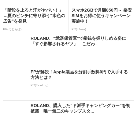
「階段を上ると汗がヤバい！」
スマホ2GBで月額850円～ 格安
→夏のピンチに寄り添う“水色の
SIMをお得に使うキャンペーン
広告”を発見
実施中！
PR(ねとらぼ)
PR(IIJmio)
ROLAND、“武器保管庫”で拳銃を握りしめる姿に
「すぐ影響されるヤツ」 こだわ...
FPが解説！Apple製品を分割手数料0円で入手する
方法とは？
PR(Fav-Log)
ROLAND、購入した“ド派手キャンピングカー”を初
披露 唯一無二のキャンプスタ...