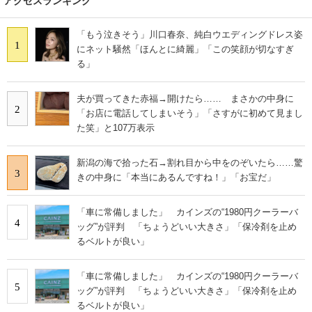
アクセスランキング
「もう泣きそう」川口春奈、純白ウエディングドレス姿
1
にネット騒然「ほんとに綺麗」「この笑顔が切なすぎ
る」
夫が買ってきた赤福→開けたら…… まさかの中身に
2
「お店に電話してしまいそう」「さすがに初めて見まし
た笑」と107万表示
新潟の海で拾った石→割れ目から中をのぞいたら……驚
3
きの中身に「本当にあるんですね！」「お宝だ」
「車に常備しました」 カインズの“1980円クーラーバ
4
ッグ”が評判 「ちょうどいい大きさ」「保冷剤を止め
るベルトが良い」
「車に常備しました」 カインズの“1980円クーラーバ
5
ッグ”が評判 「ちょうどいい大きさ」「保冷剤を止め
るベルトが良い」