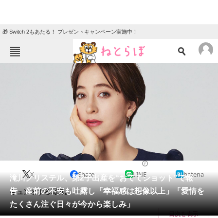
🎁 Switch 2もあたる！ プレゼントキャンペーン実施中！
ねとらぼメニュー
TOP
ニュース
エンタメ
クイズ
グルメ
地域
住まい
教育・育児
動物
リサーチ
2023/11/22 14:34（公開）
X
Share
LINE
hatena
会員記事
滝川クリステル、第2子出産を“おててショット”で報
告 産前の不安も吐露し「幸福感は想像以上」「愛情を
キュンとする写真。
メディア
たくさん注ぐ日々が今から楽しみ」
目次を表示
注目記事を集めた総合ページ