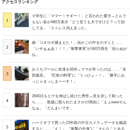
アクセスランキング
小学生に「ママー！ヤギー！」と言われた愛犬→とんで
1
もない姿が480万表示「どう見ても犬ですけど？って顔
してる」「ストレス消え去った」
娘「コオロギ捕まえた！」虫かごの中をのぞくと……
2
「いやぁぁあ！！！」“衝撃事実”が160万再生「知らぬが
仏」
おうちプールに友達を招待→ママが作ったのは……「全
3
部最高」 “圧巻の料理”に「うっひょ～！」「勝手にお
っじゃまっしまーーす！」
2845日もヒゲを伸ばし続けた男性→意を決して剃った
4
ら…… 親戚に怒られたまさかの理由に「えぇwwwそん
なぁ」「どんまいです」
ハードオフで買った23年前の中古カメラ→データを確認
5
すると……「え！」 “衝撃の中身”に「そんなことある