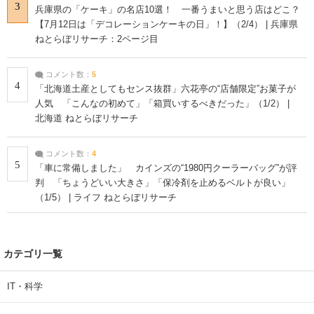
3
兵庫県の「ケーキ」の名店10選！ 一番うまいと思う店はどこ？
【7月12日は「デコレーションケーキの日」！】（2/4） | 兵庫県
ねとらぼリサーチ：2ページ目
コメント数：
5
4
「北海道土産としてもセンス抜群」六花亭の“店舗限定”お菓子が
人気 「こんなの初めて」「箱買いするべきだった」（1/2） |
北海道 ねとらぼリサーチ
コメント数：
4
5
「車に常備しました」 カインズの“1980円クーラーバッグ”が評
判 「ちょうどいい大きさ」「保冷剤を止めるベルトが良い」
（1/5） | ライフ ねとらぼリサーチ
カテゴリ一覧
IT・科学