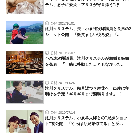
テル、息子に愛犬・アリスが寄り添う“ほ...
公開 2022/10/01
滝川クリステル、夫・小泉進次郎議員と長男の2
ショット公開 「微笑ましい後ろ姿」「...
公開 2019/08/07
小泉進次郎議員、滝川クリステルが結婚＆妊娠
を発表 「一緒に移動したこともなかった...
公開 2019/11/25
滝川クリステル、臨月近づき産休へ 出産は年
明けを予定「ギリギリまで頑張ります」（...
公開 2020/07/14
滝川クリステル、小泉孝太郎との“兄妹ショッ
ト”初公開 「やっぱり兄弟似てる」と反...