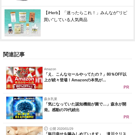
【iHerb】「迷ったらこれ！」みんなが"リピ
買い"している人気商品
関連記事
Amazon
「え、こんなセールやってたの？」80％OFF以
上が続々登場！Amazonの本気が...
PR
森永乳業
「気になっていた認知機能が菌で…」森永が開
発。感動の70代続出
PR
公開 2020/01/29
「毎日幸せを噛みしめています」 滝川クリス