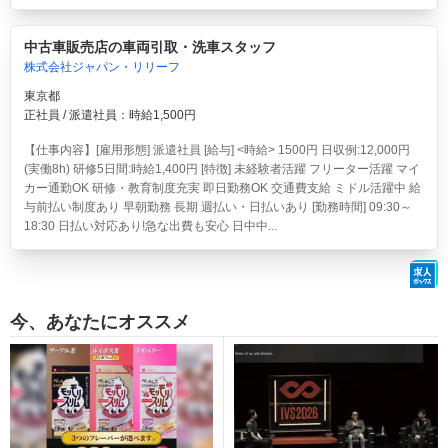
中古車販売店の車両引取・洗車スタッフ
株式会社ジャパン・リリーフ
東京都
正社員 / 派遣社員：時給1,500円
【仕事内容】[雇用形態] 派遣社員 [給与] <時給> 1500円 日収例:12,000円
(実働8h) 研修5日間:時給1,400円 [特徴] 未経験者活躍 フリーター活躍 マイ
カー通勤OK 研修・教育制度充実 即日勤務OK 交通費支給 ミドル活躍中 給
与前払い制度あり 早朝勤務 長期 週払い・日払いあり [勤務時間] 09:30～
18:30 日払い対応あり!急な出費も安心 日中中...
今、あなたにオススメ