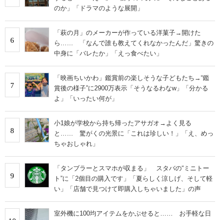
のか」「ドラマのような展開」
「萩の月」のメーカーが作っている洋菓子→開けた
6
ら…… 「なんで誰も教えてくれなかったんだ」驚きの
中身に「バレたか」「えっ食べたい」
「映画ちいかわ」鑑賞前の楽しそうな子どもたち→“鑑
7
賞後の様子”に2900万表示「そうなるわなw」「分かる
よ」「いったい何が」
小1娘が学校から持ち帰ったアサガオ→よく見る
8
と…… 驚がくの光景に「これは珍しい！」「え、めっ
ちゃおしゃれ」
「タンブラーとスマホが収まる」 スタバの“ミニトー
9
ト”に「2個目の購入です」「夏らしく涼しげ、そして軽
い」「店舗で見つけて即購入しちゃいました」の声
室外機に100均アイテムをかぶせると…… お手軽な日