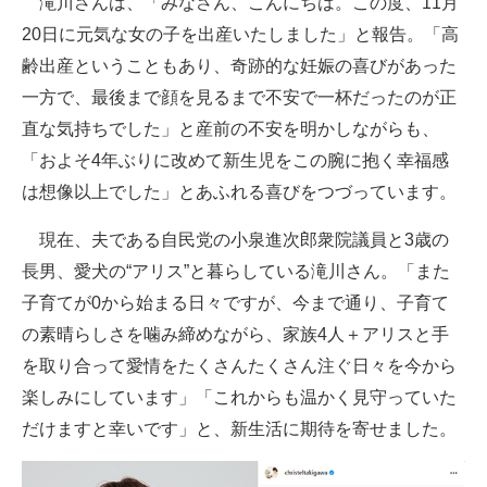
滝川さんは、「みなさん、こんにちは。この度、11月
20日に元気な女の子を出産いたしました」と報告。「高
齢出産ということもあり、奇跡的な妊娠の喜びがあった
一方で、最後まで顔を見るまで不安で一杯だったのが正
直な気持ちでした」と産前の不安を明かしながらも、
「およそ4年ぶりに改めて新生児をこの腕に抱く幸福感
は想像以上でした」とあふれる喜びをつづっています。
現在、夫である自民党の小泉進次郎衆院議員と3歳の
長男、愛犬の“アリス”と暮らしている滝川さん。「また
子育てが0から始まる日々ですが、今まで通り、子育て
の素晴らしさを噛み締めながら、家族4人＋アリスと手
を取り合って愛情をたくさんたくさん注ぐ日々を今から
楽しみにしています」「これからも温かく見守っていた
だけますと幸いです」と、新生活に期待を寄せました。