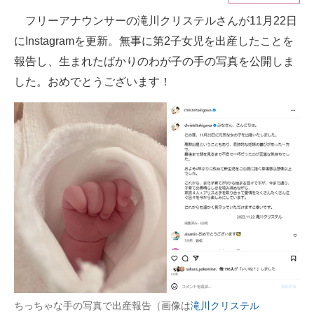
フリーアナウンサーの滝川クリステルさんが11月22日
ITの今と未来を見通す
にInstagramを更新。無事に第2子女児を出産したことを
スマホと通信の最新トレンド
報告し、生まれたばかりのわが子の手の写真を公開しま
した。おめでとうございます！
進化するPCとデバイスの未来
好きが集まる 比べて選べる
ビジネスと働き方のヒント
AI活用のいまが分かる
企業ITのトレンドを詳説
経営リーダーのコミュニティ
マーケ×ITの今がよく分かる
ITエンジニア向け専門サイト
ちっちゃな手の写真で出産報告（画像は
滝川クリステル