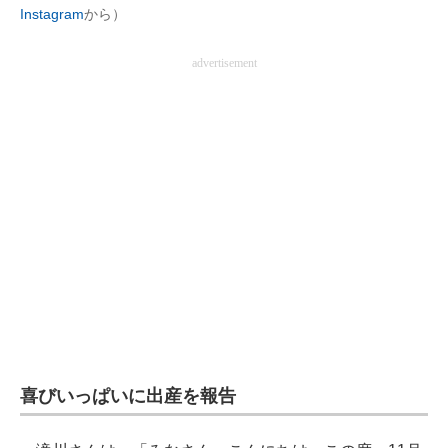
Instagram
から）
企業向けIT製品の総合サイト
advertisement
IT製品の技術・比較・事例
製造業のIT導入・活用を支援
モノづくり技術者専門サイト
エレクトロニクス専門サイト
電子設計の基本と応用
エネルギーの専門メディア
建設×テクノロジーの最前線
ちょっと気になるネットの話題
喜びいっぱいに出産を報告