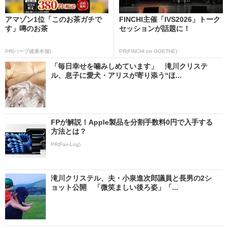
アマゾン1位「このお茶ガチで
FINCHI主催「IVS2026」トーク
す」噂のお茶
セッションが話題に！
PR(ハーブ健康本舗)
PR(FINCHI on GOETHE)
「毎日幸せを噛みしめています」 滝川クリステ
ル、息子に愛犬・アリスが寄り添う“ほ...
FPが解説！Apple製品を分割手数料0円で入手する
方法とは？
PR(Fav-Log)
滝川クリステル、夫・小泉進次郎議員と長男の2シ
ョット公開 「微笑ましい後ろ姿」「...