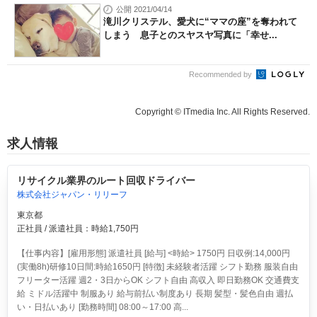
公開 2021/04/14
滝川クリステル、愛犬に“ママの座”を奪われて
しまう 息子とのスヤスヤ写真に「幸せ...
Recommended by
Copyright © ITmedia Inc. All Rights Reserved.
求人情報
リサイクル業界のルート回収ドライバー
株式会社ジャパン・リリーフ
東京都
正社員 / 派遣社員：時給1,750円
【仕事内容】[雇用形態] 派遣社員 [給与] <時給> 1750円 日収例:14,000円
(実働8h)研修10日間:時給1650円 [特徴] 未経験者活躍 シフト勤務 服装自由
フリーター活躍 週2・3日からOK シフト自由 高収入 即日勤務OK 交通費支
給 ミドル活躍中 制服あり 給与前払い制度あり 長期 髪型・髪色自由 週払
い・日払いあり [勤務時間] 08:00～17:00 高...