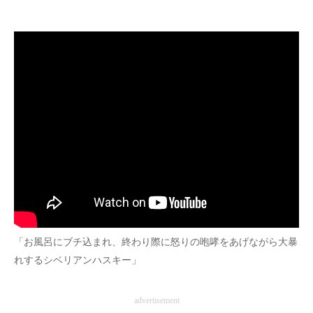
企業向けIT製品の総合サイト
IT製品の技術・比較・事例
製造業のIT導入・活用を支援
モノづくり技術者専門サイト
エレクトロニクス専門サイト
電子設計の基本と応用
エネルギーの専門メディア
建設×テクノロジーの最前線
「お風呂にブチ込まれ、終わり際に怒りの咆哮をあげながら大暴
ちょっと気になるネットの話題
れするシベリアンハスキー」
advertisement