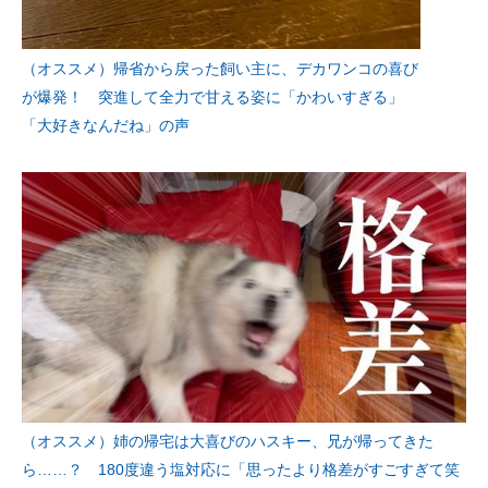
（オススメ）帰省から戻った飼い主に、デカワンコの喜び
が爆発！ 突進して全力で甘える姿に「かわいすぎる」
「大好きなんだね」の声
（オススメ）姉の帰宅は大喜びのハスキー、兄が帰ってきた
ら……？ 180度違う塩対応に「思ったより格差がすごすぎて笑