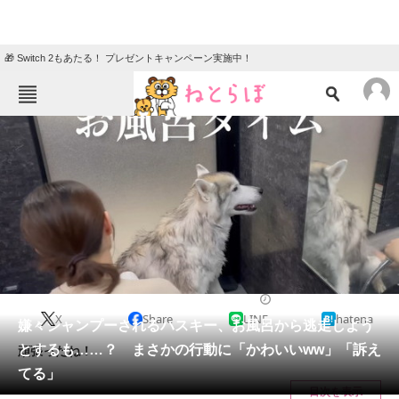
🎁 Switch 2もあたる！ プレゼントキャンペーン実施中！
ねとらぼメニュー
TOP
ニュース
エンタメ
クイズ
グルメ
地域
住まい
教育・育児
動物
リサーチ
2023/11/25 19:30（公開）
X
Share
LINE
hatena
会員記事
嫌々シャンプーされるハスキー、お風呂から逃走しよう
とするも……？ まさかの行動に「かわいいww」「訴え
頑張ったね！
メディア
てる」
目次を表示
注目記事を集めた総合ページ