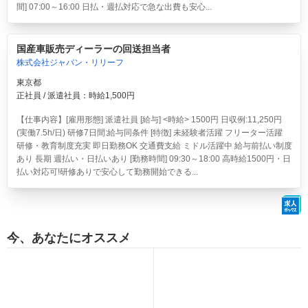
間] 07:00～16:00 日払・週払対応で急な出費も安心...
国産車販売ディーラーの回送担当者
株式会社ジャパン・リリーフ
東京都
正社員 / 派遣社員：時給1,500円
【仕事内容】[雇用形態] 派遣社員 [給与] <時給> 1500円 日収例:11,250円
(実働7.5h/日) 研修7日間:給与同条件 [特徴] 未経験者活躍 フリーター活躍
研修・教育制度充実 即日勤務OK 交通費支給 ミドル活躍中 給与前払い制度
あり 長期 週払い・日払いあり [勤務時間] 09:30～18:00 高時給1500円・日
払い対応可!研修ありで安心して勤務開始できる...
今、あなたにオススメ