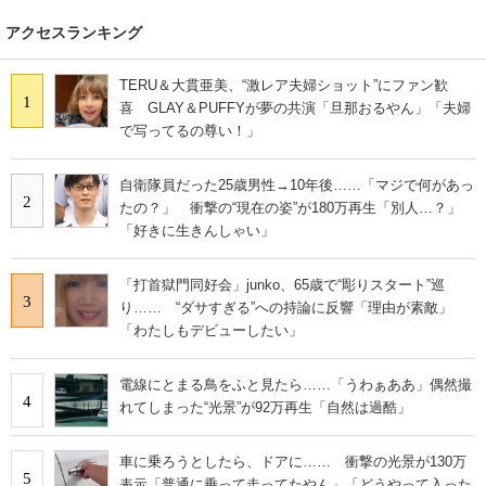
アクセスランキング
TERU＆大貫亜美、“激レア夫婦ショット”にファン歓
1
喜 GLAY＆PUFFYが夢の共演「旦那おるやん」「夫婦
で写ってるの尊い！」
自衛隊員だった25歳男性→10年後……「マジで何があっ
2
たの？」 衝撃の“現在の姿”が180万再生「別人…？」
「好きに生きんしゃい」
「打首獄門同好会」junko、65歳で“彫りスタート”巡
3
り…… “ダサすぎる”への持論に反響「理由が素敵」
「わたしもデビューしたい」
電線にとまる鳥をふと見たら……「うわぁああ」偶然撮
4
れてしまった“光景”が92万再生「自然は過酷」
車に乗ろうとしたら、ドアに…… 衝撃の光景が130万
5
表示「普通に乗って走ってたやん」「どうやって入った