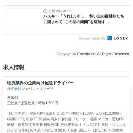
公開 2023/01/22
ハスキー「うれしい!!!」 飼い主の従姉妹たち
に囲まれて“この世の楽園”を堪能す...
Recommended by
Copyright © ITmedia Inc. All Rights Reserved.
求人情報
物流業界の企業向け配送ドライバー
株式会社ジャパン・リリーフ
東京都
正社員 / 派遣社員：時給1,500円
【仕事内容】[雇用形態] 派遣社員 [給与] <時給> 1500円 日収例:12,000円
(実働8h/日) 研修7日間:給与同条件 [特徴] フリーター活躍 マイカー通勤OK
研修・教育制度充実 即日勤務OK 交通費支給 ミドル活躍中 資格・スキルを
活かせる 制服あり 給与前払い制度あり 長期 週払い・日払いあり [勤務時