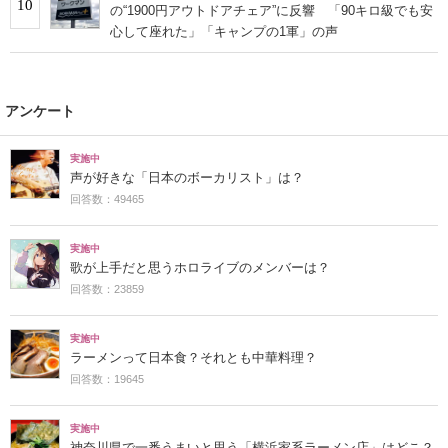
10
の“1900円アウトドアチェア”に反響 「90キロ級でも安
心して座れた」「キャンプの1軍」の声
アンケート
実施中
声が好きな「日本のボーカリスト」は？
回答数：49465
実施中
歌が上手だと思うホロライブのメンバーは？
回答数：23859
実施中
ラーメンって日本食？それとも中華料理？
回答数：19645
実施中
神奈川県で一番うまいと思う「横浜家系ラーメン店」はどこ？