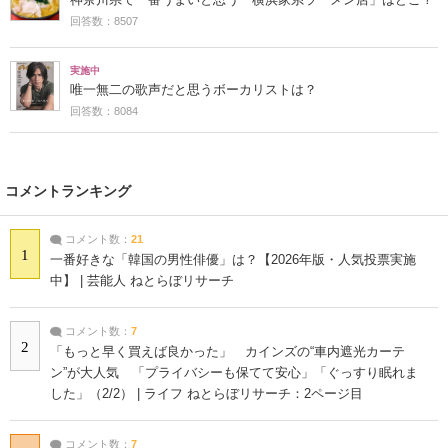
回答数：8507
実施中
唯一無二の歌声だと思うボーカリストは？
回答数：8084
コメントランキング
コメント数：
21
1
一番好きな「韓国の男性俳優」は？【2026年版・人気投票実施
中】 | 芸能人 ねとらぼリサーチ
コメント数：
7
2
「もっと早く買えば良かった」 カインズの“車内遮光カーテ
ン”が大人気 「プライバシーも保てて安心」「ぐっすり眠れま
した」（2/2） | ライフ ねとらぼリサーチ：2ページ目
コメント数：
7