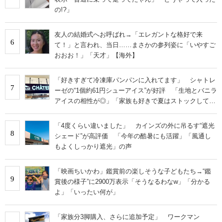
の!?」
友人の結婚式へお呼ばれ→「エレガントな格好で来
6
て！」と言われ、当日……まさかの参列姿に「いやすご
おおお！」「天才」【海外】
「好きすぎて冷凍庫パンパンに入れてます」 シャトレ
7
ーゼの“1個約61円シューアイス”が好評 「生地とバニラ
アイスの相性が◎」「家族も好きで夏はストックして
る」
「4度くらい違いました」 カインズの外に吊るす“遮光
8
シェード”が高評価 「今年の酷暑にも活躍」「風通し
もよくしっかり遮光」の声
「映画ちいかわ」鑑賞前の楽しそうな子どもたち→“鑑
9
賞後の様子”に2900万表示「そうなるわなw」「分かる
よ」「いったい何が」
「家族分3脚購入、さらに追加予定」 ワークマン