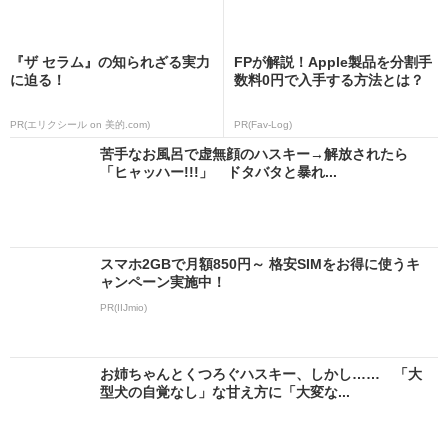
『ザ セラム』の知られざる実力
FPが解説！Apple製品を分割手
に迫る！
数料0円で入手する方法とは？
PR(エリクシール on 美的.com)
PR(Fav-Log)
苦手なお風呂で虚無顔のハスキー→解放されたら
「ヒャッハー!!!」 ドタバタと暴れ...
スマホ2GBで月額850円～ 格安SIMをお得に使うキ
ャンペーン実施中！
PR(IIJmio)
お姉ちゃんとくつろぐハスキー、しかし…… 「大
型犬の自覚なし」な甘え方に「大変な...