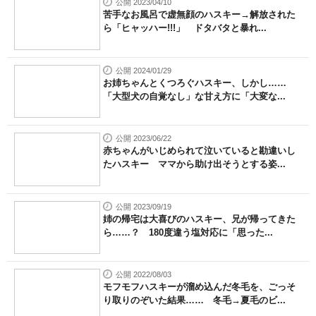
公開 2023/04/10
苦手なお風呂で虚無顔のハスキー→解放された
ら「ヒャッハー!!!」 ドタバタと暴れ...
公開 2024/01/29
お姉ちゃんとくつろぐハスキー、しかし……
「大型犬の自覚なし」な甘え方に「大変な...
公開 2023/06/22
赤ちゃんがいじめられて泣いていると勘違いし
たハスキー ママから助け出そうとする姿...
公開 2023/09/19
姉の帰宅は大喜びのハスキー、兄が帰ってきた
ら……？ 180度違う塩対応に「思った...
公開 2022/08/03
モフモフハスキーが溜め込んだ冬毛を、ごっそ
り取りのぞいた結果…… 冬毛→夏毛のビ...