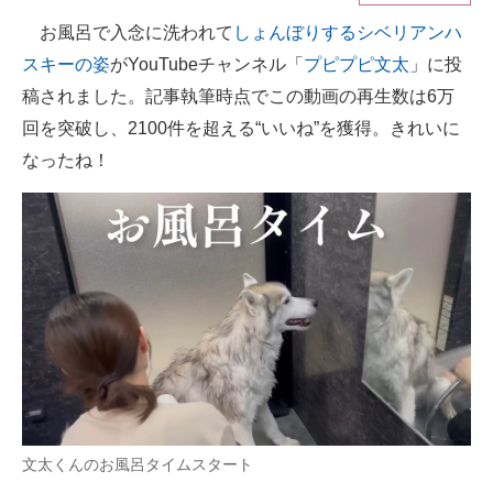
お風呂で入念に洗われて
しょんぼりするシベリアンハ
ITの今と未来を見通す
スキーの姿
がYouTubeチャンネル「
プピプピ文太
」に投
スマホと通信の最新トレンド
稿されました。記事執筆時点でこの動画の再生数は6万
回を突破し、2100件を超える“いいね”を獲得。きれいに
進化するPCとデバイスの未来
なったね！
好きが集まる 比べて選べる
ビジネスと働き方のヒント
AI活用のいまが分かる
企業ITのトレンドを詳説
経営リーダーのコミュニティ
マーケ×ITの今がよく分かる
文太くんのお風呂タイムスタート
ITエンジニア向け専門サイト