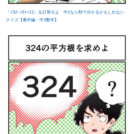
「√32−√6×√12」を計算せよ 中2なら秒で分かるかもしれない
クイズ【番外編・中3数学】