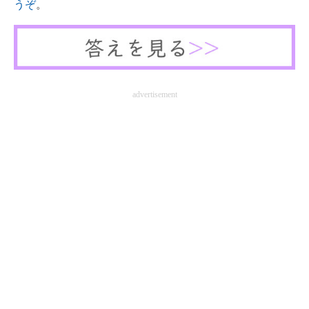
うぞ
。
advertisement