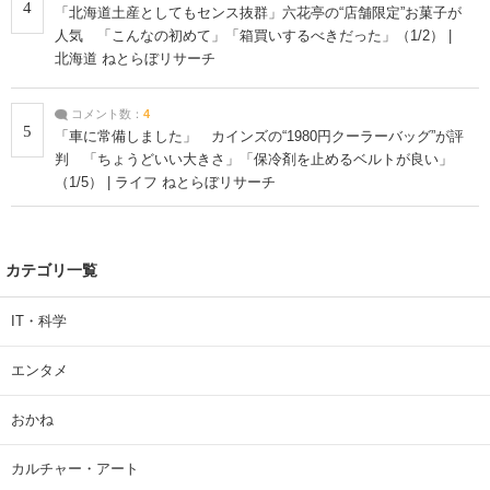
4
「北海道土産としてもセンス抜群」六花亭の“店舗限定”お菓子が
人気 「こんなの初めて」「箱買いするべきだった」（1/2） |
北海道 ねとらぼリサーチ
コメント数：
4
5
「車に常備しました」 カインズの“1980円クーラーバッグ”が評
判 「ちょうどいい大きさ」「保冷剤を止めるベルトが良い」
（1/5） | ライフ ねとらぼリサーチ
カテゴリ一覧
IT・科学
エンタメ
おかね
カルチャー・アート