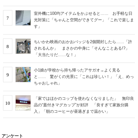
室外機に100均アイテムをかぶせると…… お手軽な日
7
光対策に「ちゃんと空間ができてグー」「これで楽しま
す」
ちいかわ映画のおかおバッジを2個開封したら……「許
8
されるんか」 まさかの中身に「そんなことある!?」
「大当たりだ……な！」
小1娘が学校から持ち帰ったアサガオ→よく見る
9
と…… 驚がくの光景に「これは珍しい！」「え、めっ
ちゃおしゃれ」
「家ではほかのコップを使わなくなりました」 無印良
10
品の“蓋付きマグカップ”が好評 「良すぎて家族分購
入」「朝のコーヒーが昼過ぎまで温かい」
アンケート