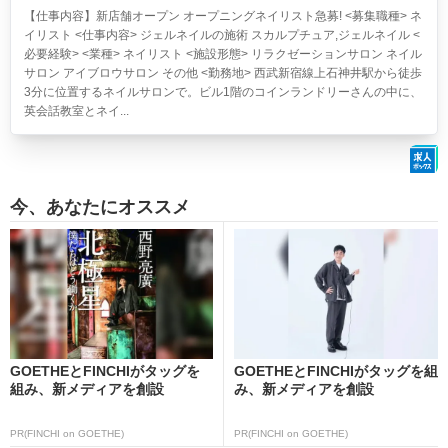
【仕事内容】新店舗オープン オープニングネイリスト急募! <募集職種> ネ
イリスト <仕事内容> ジェルネイルの施術 スカルプチュア,ジェルネイル <
必要経験> <業種> ネイリスト <施設形態> リラクゼーションサロン ネイル
サロン アイブロウサロン その他 <勤務地> 西武新宿線上石神井駅から徒歩
3分に位置するネイルサロンで。ビル1階のコインランドリーさんの中に、
英会話教室とネイ...
今、あなたにオススメ
GOETHEとFINCHIがタッグを
GOETHEとFINCHIがタッグを組
組み、新メディアを創設
み、新メディアを創設
PR(FINCHI on GOETHE)
PR(FINCHI on GOETHE)