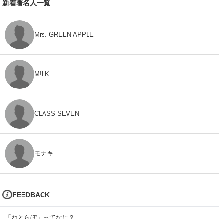
新着著名人一覧
Mrs. GREEN APPLE
M!LK
CLASS SEVEN
モナキ
FEEDBACK
「ねとらぼ」ってなに？