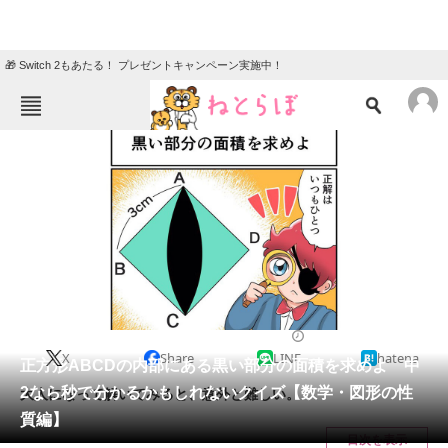
🎁 Switch 2もあたる！ プレゼントキャンペーン実施中！
ねとらぼメニュー
TOP
ニュース
エンタメ
クイズ
グルメ
地域
住まい
教育・育児
動物
リサーチ
2023/11/28 10:30（公開）
X
Share
LINE
hatena
会員記事
正方形ABCDの内部にある黒い部分の面積を求めよ 中
2なら秒で分かるかもしれないクイズ【数学・図形の性
大人になって解いてみると、意外と難しい。
メディア
質編】
目次を表示
注目記事を集めた総合ページ