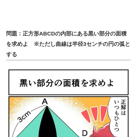
企業向けIT製品の総合サイト
IT製品の技術・比較・事例
問題：正方形ABCDの内部にある黒い部分の面積
製造業のIT導入・活用を支援
を求めよ ※ただし曲線は半径3センチの円の弧と
モノづくり技術者専門サイト
する
エレクトロニクス専門サイト
電子設計の基本と応用
エネルギーの専門メディア
建設×テクノロジーの最前線
ちょっと気になるネットの話題