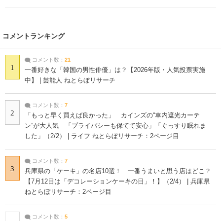
コメントランキング
コメント数：
21
1
一番好きな「韓国の男性俳優」は？【2026年版・人気投票実施
中】 | 芸能人 ねとらぼリサーチ
コメント数：
7
2
「もっと早く買えば良かった」 カインズの“車内遮光カーテ
ン”が大人気 「プライバシーも保てて安心」「ぐっすり眠れま
した」（2/2） | ライフ ねとらぼリサーチ：2ページ目
コメント数：
7
3
兵庫県の「ケーキ」の名店10選！ 一番うまいと思う店はどこ？
【7月12日は「デコレーションケーキの日」！】（2/4） | 兵庫県
ねとらぼリサーチ：2ページ目
コメント数：
5