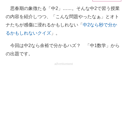
思春期の象徴たる「中2」……。そんな中2で習う授業
ITの今と未来を見通す
の内容を紹介しつつ、「こんな問題やったなぁ」とオト
スマホと通信の最新トレンド
ナたちが感傷に浸れるかもしれない「
中2なら秒で分か
るかもしれないクイズ
」。
進化するPCとデバイスの未来
今回は中2なら余裕で分かるハズ？ 「中1数学」から
好きが集まる 比べて選べる
の出題です。
ビジネスと働き方のヒント
advertisement
AI活用のいまが分かる
企業ITのトレンドを詳説
経営リーダーのコミュニティ
マーケ×ITの今がよく分かる
ITエンジニア向け専門サイト