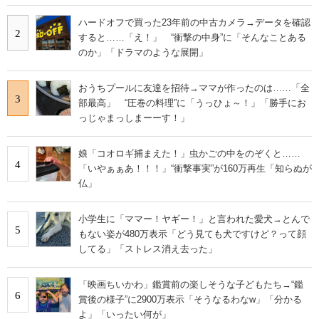
ハードオフで買った23年前の中古カメラ→データを確認
2
すると……「え！」 “衝撃の中身”に「そんなことある
のか」「ドラマのような展開」
おうちプールに友達を招待→ママが作ったのは……「全
3
部最高」 “圧巻の料理”に「うっひょ～！」「勝手にお
っじゃまっしまーーす！」
娘「コオロギ捕まえた！」虫かごの中をのぞくと……
4
「いやぁぁあ！！！」“衝撃事実”が160万再生「知らぬが
仏」
小学生に「ママー！ヤギー！」と言われた愛犬→とんで
5
もない姿が480万表示「どう見ても犬ですけど？って顔
してる」「ストレス消え去った」
「映画ちいかわ」鑑賞前の楽しそうな子どもたち→“鑑
6
賞後の様子”に2900万表示「そうなるわなw」「分かる
よ」「いったい何が」