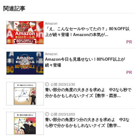
関連記事
Amazon
「え、こんなセールやってたの？」80％OFF以
上が続々登場！Amazonの本気が...
PR
Amazon
Amazon今日も見逃せない！80%OFF以上が
続々登場
PR
公開 2023/11/30
青い部分の角度の大きさを求めよ 中2なら秒で
分かるかもしれないクイズ【数学・図形...
公開 2023/12/03
青い部分の角度1つ分の大きさを求めよ 中2な
ら秒で分かるかもしれないクイズ【数学...