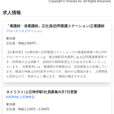
Copyright © ITmedia Inc. All Rights Reserved.
求人情報
「看護師・准看護師」正社員/訪問看護ステーション/正看護師
アロハナースステーション
東京都
正社員：時給2,000円～
【仕事内容】<仕事内容> 訪問看護ステーションでの看護師業務 <求人PR>
アロハナースステーションは、東京都町田市森野にある訪問看護事業所で
す。利用者さまは高齢で、認知症や精神疾患などがある方が多くいらっし
ゃいます。 当事業所には、看護師や作業療法士、言語聴覚士が在籍してい
ます。職員の年齢は30代前半が中心です。穏やかな職員が多く、人間関係
も良好なので、気持ちよく働けます。 職員の働きやすさを...
ネイリスト/上石神井駅/社員募集/8月7日更新
KAONAIL上石神井店
東京都
正社員：時給1,226円～2,000円