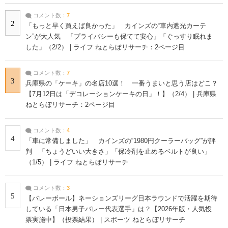
コメント数：
7
2
「もっと早く買えば良かった」 カインズの“車内遮光カーテ
ン”が大人気 「プライバシーも保てて安心」「ぐっすり眠れま
した」（2/2） | ライフ ねとらぼリサーチ：2ページ目
コメント数：
7
3
兵庫県の「ケーキ」の名店10選！ 一番うまいと思う店はどこ？
【7月12日は「デコレーションケーキの日」！】（2/4） | 兵庫県
ねとらぼリサーチ：2ページ目
コメント数：
4
4
「車に常備しました」 カインズの“1980円クーラーバッグ”が評
判 「ちょうどいい大きさ」「保冷剤を止めるベルトが良い」
（1/5） | ライフ ねとらぼリサーチ
コメント数：
3
5
【バレーボール】ネーションズリーグ日本ラウンドで活躍を期待
している「日本男子バレー代表選手」は？【2026年版・人気投
票実施中】（投票結果） | スポーツ ねとらぼリサーチ