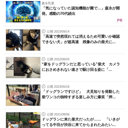
森永乳業
「気になっていた認知機能が菌で…」森永が開
発。感動の70代続出
PR
公開 2023/09/14
「高速で突然現れては消えるため可愛いか確認
できない犬」が超高速 残像のみの柴犬に...
公開 2022/06/03
“家をドッグランだと思っている”柴犬 カメラ
におさめきれない速さで駆け回る姿に「...
公開 2023/05/18
「ドッグランですけど」 犬見知りを発動した
柴ワンコの独特すぎる楽しみ方に爆笑「押...
公開 2021/08/06
ドッグランに来た柴犬だったが…… 「いきが
ってる中坊が渋谷に来てからまれたみたい...