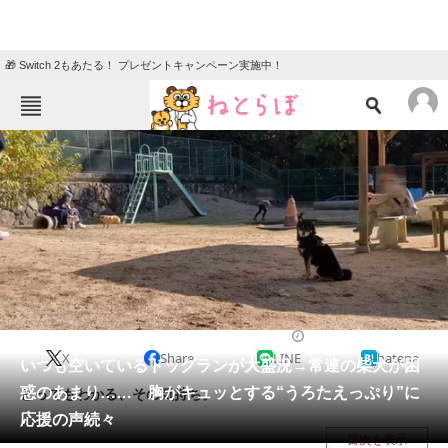
🎁 Switch 2もあたる！ プレゼントキャンペーン実施中！
ねとらぼメニュー
TOP
ニュース
エンタメ
クイズ
グルメ
地域
住まい
教育・育児
動物
リサーチ
2023/12/04 08:00（公開）
X
Share
LINE
hatena
会員記事
いつも空いているドッグランが大盛況→常連の柴犬が困
惑のあまり…… 胸がキュッとする“うろたえっぷり”に
とってもわかる、その気持ち。
メディア
応援の声続々
目次を表示
注目記事を集めた総合ページ