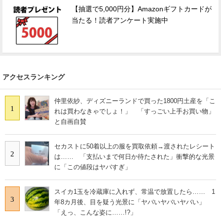
【抽選で5,000円分】Amazonギフトカードが
当たる！読者アンケート実施中
アクセスランキング
仲里依紗、ディズニーランドで買った1800円土産を「こ
1
れは買わなきゃでしょ！」 「すっごい上手お買い物」
と自画自賛
セカストに50着以上の服を買取依頼→渡されたレシート
2
は…… 「支払いまで何日か待たされた」衝撃的な光景
に「この値段はヤバすぎ」
スイカ1玉を冷蔵庫に入れず、常温で放置したら…… 1
3
年8カ月後、目を疑う光景に「ヤバいヤバいヤバい」
「えっ、こんな姿に……!?」