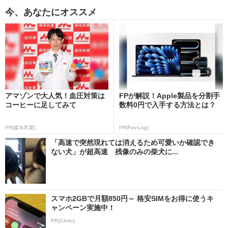
今、あなたにオススメ
アマゾンで大人気！血圧対策は
FPが解説！Apple製品を分割手
コーヒーに足してみて
数料0円で入手する方法とは？
PR(森永乳業)
PR(Fav-Log)
「高速で突然現れては消えるため可愛いか確認でき
ない犬」が超高速 残像のみの柴犬に...
スマホ2GBで月額850円～ 格安SIMをお得に使うキ
ャンペーン実施中！
PR(IIJmio)