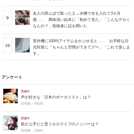
友人の田んぼで取った土→水槽で水を入れて3カ月
9
後…… 興味深い結末に「初めて見た」「こんなデカく
なんの？」投稿者に話を聞いた
室外機に100均アイテムをかぶせると…… お手軽な日
10
光対策に「ちゃんと空間ができてグー」「これで楽しま
す」
アンケート
実施中
声が好きな「日本のボーカリスト」は？
回答数：49538
実施中
歌が上手だと思うホロライブのメンバーは？
回答数：23884