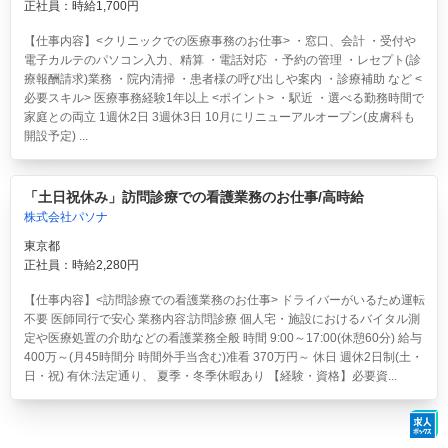
正社員：時給1,700円
【仕事内容】<クリニックでの医療事務のお仕事> ・窓口、会計 ・受付や
電子カルテのパソコン入力、精算 ・電話対応 ・予約の管理 ・レセプト(診
療報酬請求)業務 ・院内清掃 ・患者様の呼び出しや案内 ・診療補助 など <
必要スキル> 医療事務経験1年以上 <ポイント> ・駅近 ・選べる勤務時間で
家庭との両立 1週休2日 3週休3日 10月にリニューアルオープン(皮膚科も
開設予定) ...
「土日祝休み」訪問診療での看護業務のお仕事/高時給
株式会社パソナ
東京都
正社員：時給2,280円
【仕事内容】<訪問診療での看護業務のお仕事> ドライバーがいるため運転
不要 医師同行で安心 業務内容:訪問診療 個人宅・施設におけるバイタル測
定や医療処置の介助などの看護業務全般 時間 9:00～17:00(休憩60分) 給与
400万～(月45時間分 時間外手当含む)准看 370万円～ 休日 週休2日制(土・
日・祝) 有休:法定通り、 夏季・冬季休暇あり 【経験・資格】必要資...