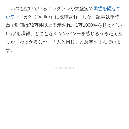
いつも空いているドッグランが大盛況で
困惑を隠せな
ITの今と未来を見通す
いワンコ
がX（Twitter）に投稿されました。記事執筆時
スマホと通信の最新トレンド
点で動画は72万件以上表示され、1万1000件を超える“い
いね”を獲得。どことなくシンパシーを感じるうろたえぶ
進化するPCとデバイスの未来
りが「わっかるな〜」「人と同じ」と反響を呼んでいま
好きが集まる 比べて選べる
す。
ビジネスと働き方のヒント
advertisement
AI活用のいまが分かる
企業ITのトレンドを詳説
経営リーダーのコミュニティ
マーケ×ITの今がよく分かる
ITエンジニア向け専門サイト