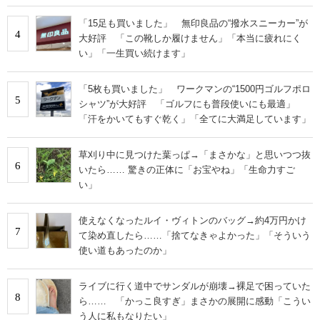
「15足も買いました」 無印良品の“撥水スニーカー”が
4
大好評 「この靴しか履けません」「本当に疲れにく
い」「一生買い続けます」
「5枚も買いました」 ワークマンの“1500円ゴルフポロ
5
シャツ”が大好評 「ゴルフにも普段使いにも最適」
「汗をかいてもすぐ乾く」「全てに大満足しています」
草刈り中に見つけた葉っぱ→「まさかな」と思いつつ抜
6
いたら…… 驚きの正体に「お宝やね」「生命力すご
い」
使えなくなったルイ・ヴィトンのバッグ→約4万円かけ
7
て染め直したら……「捨てなきゃよかった」「そういう
使い道もあったのか」
ライブに行く道中でサンダルが崩壊→裸足で困っていた
8
ら…… 「かっこ良すぎ」まさかの展開に感動「こうい
う人に私もなりたい」