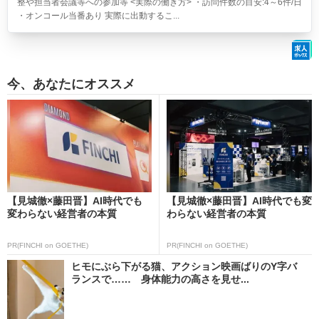
整や担当者会議等への参加等 <実際の働き方> ・訪問件数の目安:4～6件/日
・オンコール当番あり 実際に出動するこ...
今、あなたにオススメ
【見城徹×藤田晋】AI時代でも
【見城徹×藤田晋】AI時代でも変
変わらない経営者の本質
わらない経営者の本質
PR(FINCHI on GOETHE)
PR(FINCHI on GOETHE)
ヒモにぶら下がる猫、アクション映画ばりのY字バ
ランスで…… 身体能力の高さを見せ...