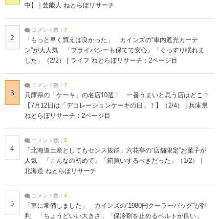
中】 | 芸能人 ねとらぼリサーチ
コメント数：
7
2
「もっと早く買えば良かった」 カインズの“車内遮光カーテ
ン”が大人気 「プライバシーも保てて安心」「ぐっすり眠れま
した」（2/2） | ライフ ねとらぼリサーチ：2ページ目
コメント数：
7
3
兵庫県の「ケーキ」の名店10選！ 一番うまいと思う店はどこ？
【7月12日は「デコレーションケーキの日」！】（2/4） | 兵庫県
ねとらぼリサーチ：2ページ目
コメント数：
5
4
「北海道土産としてもセンス抜群」六花亭の“店舗限定”お菓子が
人気 「こんなの初めて」「箱買いするべきだった」（1/2） |
北海道 ねとらぼリサーチ
コメント数：
4
5
「車に常備しました」 カインズの“1980円クーラーバッグ”が評
判 「ちょうどいい大きさ」「保冷剤を止めるベルトが良い」