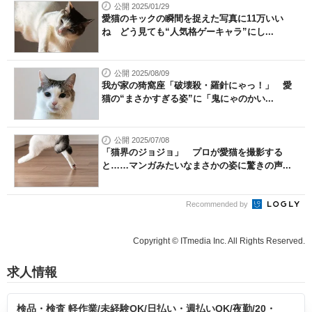
公開 2025/01/29
愛猫のキックの瞬間を捉えた写真に11万いい
ね どう見ても“人気格ゲーキャラ”にし...
公開 2025/08/09
我が家の猗窩座「破壊殺・羅針にゃっ！」 愛
猫の“まさかすぎる姿”に「鬼にゃのかい...
公開 2025/07/08
「猫界のジョジョ」 プロが愛猫を撮影する
と……マンガみたいなまさかの姿に驚きの声...
Recommended by
Copyright © ITmedia Inc. All Rights Reserved.
求人情報
検品・検査 軽作業/未経験OK/日払い・週払いOK/夜勤/20・