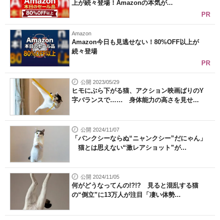
上が続々登場！Amazonの本気が...
PR
Amazon
Amazon今日も見逃せない！80%OFF以上が
続々登場
PR
公開 2023/05/29
ヒモにぶら下がる猫、アクション映画ばりのY
字バランスで…… 身体能力の高さを見せ...
公開 2024/11/07
「バンクシーならぬ“ニャンクシー”だにゃん」
猫とは思えない“激レアショット”が...
公開 2024/11/05
何がどうなってんの!?!? 見ると混乱する猫
の“倒立”に13万人が注目「凄い体勢...