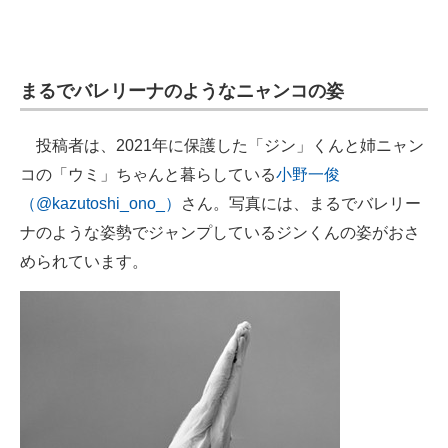
企業向けIT製品の総合サイト
IT製品の技術・比較・事例
まるでバレリーナのようなニャンコの姿
製造業のIT導入・活用を支援
投稿者は、2021年に保護した「ジン」くんと姉ニャン
モノづくり技術者専門サイト
コの「ウミ」ちゃんと暮らしている
小野一俊
エレクトロニクス専門サイト
（@kazutoshi_ono_）
さん。写真には、まるでバレリー
ナのような姿勢でジャンプしているジンくんの姿がおさ
電子設計の基本と応用
められています。
エネルギーの専門メディア
建設×テクノロジーの最前線
ちょっと気になるネットの話題