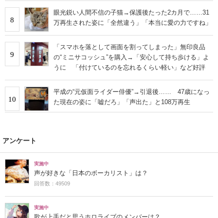
眼光鋭い人間不信の子猫→保護後たった2カ月で……31
8
万再生された姿に「全然違う」「本当に愛の力ですね」
「スマホを落として画面を割ってしまった」無印良品
9
の“ミニサコッシュ”を購入→「安心して持ち歩ける」よ
うに 「付けているのを忘れるくらい軽い」など好評
平成の“元仮面ライダー俳優”→引退後…… 47歳になっ
10
た現在の姿に「嘘だろ」「声出た」と108万再生
アンケート
実施中
声が好きな「日本のボーカリスト」は？
回答数：49509
実施中
歌が上手だと思うホロライブのメンバーは？