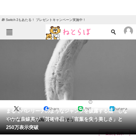
🎁 Switch 2もあたる！ プレゼントキャンペーン実施中！
ねとらぼメニュー
TOP
ニュース
エンタメ
クイズ
グルメ
地域
住まい
教育・育児
動物
リサーチ
2023/12/07 09:00（公開）
X
Share
LINE
hatena
会員記事
まるでバレリーナのようなジャンプを披露する猫 しな
やかな曲線美が「芸術作品」「言葉を失う美しさ」と
ウォーキングの指南もしてくれそう。
メディア
250万表示突破
目次を表示
注目記事を集めた総合ページ