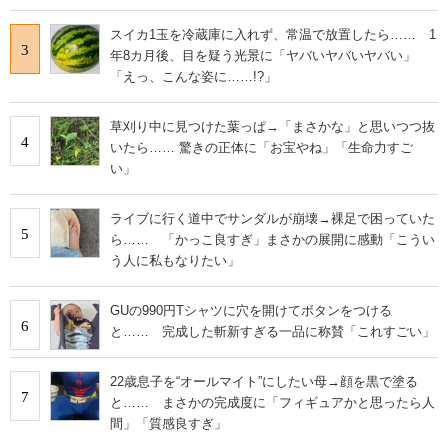
スイカ1玉を冷蔵庫に入れず、常温で放置したら…… 1
3
年8カ月後、目を疑う光景に「ヤバいヤバいヤバい」
「えっ、こんな姿に……!?」
草刈り中に見つけた葉っぱ→「まさかな」と思いつつ抜
4
いたら…… 驚きの正体に「お宝やね」「生命力すご
い」
ライブに行く道中でサンダルが崩壊→裸足で困っていた
5
ら…… 「かっこ良すぎ」まさかの展開に感動「こうい
う人に私もなりたい」
GUの990円Tシャツに穴を開けてボタンをつける
6
と…… 完成した斬新すぎる一品に称賛「これすごい」
22歳息子を“オールマイト”にしたい母→顔を黒で塗る
7
と…… まさかの完成度に「フィギュアかと思ったら人
間」「質感良すぎ」