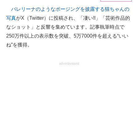
バレリーナのようなポージングを披露する猫ちゃんの
ITの今と未来を見通す
写真
がX（Twitter）に投稿され、「凄い!!」「芸術作品的
スマホと通信の最新トレンド
なショット」と反響を集めています。記事執筆時点で
250万件以上の表示数を突破、5万7000件を超える“いい
進化するPCとデバイスの未来
ね”を獲得。
好きが集まる 比べて選べる
advertisement
ビジネスと働き方のヒント
AI活用のいまが分かる
企業ITのトレンドを詳説
経営リーダーのコミュニティ
マーケ×ITの今がよく分かる
ITエンジニア向け専門サイト