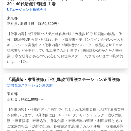
30・40代活躍中/製造 工場
UTエージェント株式会社
東京都
正社員 / 派遣社員：時給1,320円～
【仕事内容】<江東区><人気の軽作業>駅チカ徒歩10分 印刷物の検品・仕
分け!未経験OK!夜勤×月収28万円可 <履歴書不要 オンライン面接OK><入社
キャンペーン実施中!> <仕事内容> <印刷機オペレータ・検品など!> DMや
請求書などを発行している工場でのお仕事です! 未経験OKのかんたん軽作
業 丁寧な研修があるので安心してお仕事スタートできちゃいます <具体的
には…> 1公...
「看護師・准看護師」正社員/訪問看護ステーション/正看護師
訪問看護ステーション東大前
東京都
正社員：時給1,800円～
【仕事内容】<仕事内容> ご自宅で生活をされる利用者様への訪問看護業務
をお願いします。 <具体的には…> ・バイタルサインチェック、症状の観
察 ・療養指導、医療処置、身体介護 ・医療機器の管理 ・利用者様とその
ご家族の相談 ・訪問の記録、各種書類作成(電子カルテ使用) ・各種連絡調