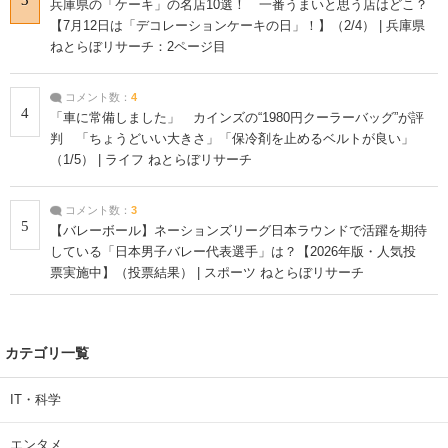
兵庫県の「ケーキ」の名店10選！ 一番うまいと思う店はどこ？
【7月12日は「デコレーションケーキの日」！】（2/4） | 兵庫県
ねとらぼリサーチ：2ページ目
コメント数：
4
4
「車に常備しました」 カインズの“1980円クーラーバッグ”が評
判 「ちょうどいい大きさ」「保冷剤を止めるベルトが良い」
（1/5） | ライフ ねとらぼリサーチ
コメント数：
3
5
【バレーボール】ネーションズリーグ日本ラウンドで活躍を期待
している「日本男子バレー代表選手」は？【2026年版・人気投
票実施中】（投票結果） | スポーツ ねとらぼリサーチ
カテゴリ一覧
IT・科学
エンタメ