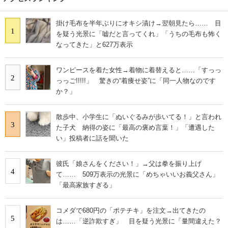
掛け毛布を半年ぶりにオキシ漬け→翌朝見たら…… 目
1
を疑う光景に「嘘だと言ってくれ」「うちの毛布も怖く
なってきた」と627万表示
ワンピースを着た女性→着物に着替えると……「すっっ
2
っっご!!!!!」 驚きの“着痩せ姿”に「同一人物なのです
か？」
散歩中、小学生に「ぬいぐるみが歩いてる！」と言われ
3
た子犬 納得の姿に「最高の褒め言葉！」「遭遇した
い」投稿者に話を聞いた
彼氏「娘さんをください！」→父は拳を振り上げ
4
て…… 509万表示の光景に「めちゃいいお義父さん」
「最高家族すぎる」
コメダで680円の「ポテチキ」を注文→出てきたの
5
は……「逆詐欺すぎ」 目を疑う光景に「量間違えた？