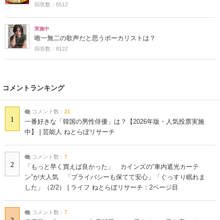
回答数：8512
実施中
唯一無二の歌声だと思うボーカリストは？
回答数：8122
コメントランキング
コメント数：
21
1
一番好きな「韓国の男性俳優」は？【2026年版・人気投票実施
中】 | 芸能人 ねとらぼリサーチ
コメント数：
7
2
「もっと早く買えば良かった」 カインズの“車内遮光カーテ
ン”が大人気 「プライバシーも保てて安心」「ぐっすり眠れま
した」（2/2） | ライフ ねとらぼリサーチ：2ページ目
コメント数：
7
3