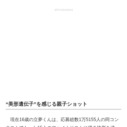
企業向けIT製品の総合サイト
advertisement
IT製品の技術・比較・事例
製造業のIT導入・活用を支援
モノづくり技術者専門サイト
エレクトロニクス専門サイト
電子設計の基本と応用
エネルギーの専門メディア
建設×テクノロジーの最前線
“美形遺伝子”を感じる親子ショット
ちょっと気になるネットの話題
現在16歳の立夢くんは、応募総数1万5155人の同コン