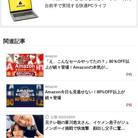
台前半で実現する快適PCライフ
関連記事
Amazon
「え、こんなセールやってたの？」80％OFF以
上が続々登場！Amazonの本気が...
PR
Amazon
Amazon今日も見逃せない！80%OFF以上が
続々登場
PR
公開 2023/10/03
元テレ朝の富川悠太さん、イケメン息子がジュ
ノンボーイ挑戦で快進撃 顔出し父子に驚...