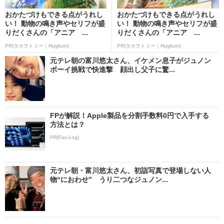
おかたづけもできる点がうれし
おかたづけもできる点がうれし
い！ 動物の鳴き声やセリフが盛
い！ 動物の鳴き声やセリフが盛
りだくさんの「アニア ...
りだくさんの「アニア ...
PR(タカラトミー｜Hugkum)
PR(タカラトミー｜Hugkum)
元テレ朝の富川悠太さん、イケメン息子がジュノン
ボーイ挑戦で快進撃 顔出し父子に驚...
FPが解説！Apple製品を分割手数料0円で入手する
方法とは？
PR(Fav-Log)
元テレ朝・富川悠太さん、初詣写真で登場しない人
物“におわせ” うり二つなジュノン...