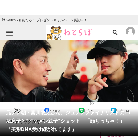
🎁 Switch 2もあたる！ プレゼントキャンペーン実施中！
ねとらぼメニュー
TOP
ニュース
エンタメ
クイズ
グルメ
地域
住まい
教育・育児
動物
リサーチ
2023/12/05 11:55（公開）
X
Share
LINE
hatena
会員記事
元テレ朝・富川悠太さん、ジュノンファイナリストの16
歳息子と“イケメン親子”ショット 「顔ちっちゃ！」
遠近トリックかな？
メディア
「美形DNA受け継がれてます」
目次を表示
注目記事を集めた総合ページ