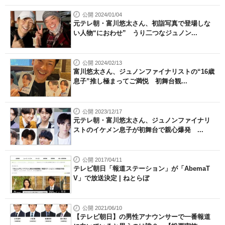
公開 2024/01/04
元テレ朝・富川悠太さん、初詣写真で登場しな
い人物“におわせ” うり二つなジュノン...
公開 2024/02/13
富川悠太さん、ジュノンファイナリストの“16歳
息子”推し極まってご満悦 初舞台観...
公開 2023/12/17
元テレ朝・富川悠太さん、ジュノンファイナリ
ストのイケメン息子が初舞台で親心爆発 ...
公開 2017/04/11
テレビ朝日「報道ステーション」が「AbemaT
V」で放送決定 | ねとらぼ
公開 2021/06/10
【テレビ朝日】の男性アナウンサーで一番報道