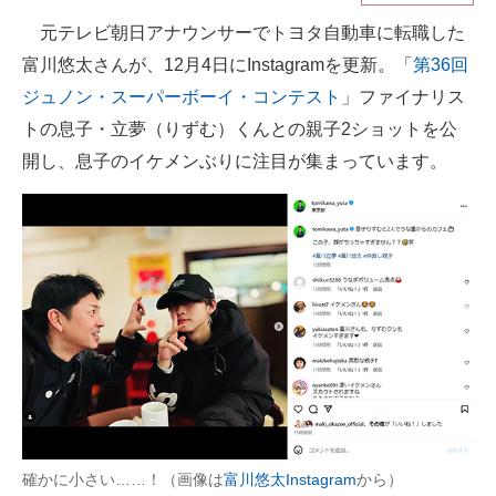
元テレビ朝日アナウンサーでトヨタ自動車に転職した
ITの今と未来を見通す
富川悠太さんが、12月4日にInstagramを更新。「
第36回
スマホと通信の最新トレンド
ジュノン・スーパーボーイ・コンテスト
」ファイナリス
トの息子・立夢（りずむ）くんとの親子2ショットを公
進化するPCとデバイスの未来
開し、息子のイケメンぶりに注目が集まっています。
好きが集まる 比べて選べる
ビジネスと働き方のヒント
AI活用のいまが分かる
企業ITのトレンドを詳説
経営リーダーのコミュニティ
マーケ×ITの今がよく分かる
ITエンジニア向け専門サイト
確かに小さい……！（画像は
富川悠太Instagram
から）