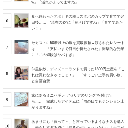
w」「溢れかえってますね」
食べ終わったアボカドの種→スタバのカップで育てて64
6
日後…… “現在の姿”に「良さげですね」「育ててみた
い！」
セカストに50着以上の服を買取依頼→渡されたレシート
7
は…… 「支払いまで何日か待たされた」衝撃的な光景
に「この値段はヤバすぎ」
仲里依紗、ディズニーランドで買った1800円土産を「こ
8
れは買わなきゃでしょ！」 「すっごい上手お買い物」
と自画自賛
家にあるミニハギレ→“セリアのリング”を付けた
9
ら…… 完成したアイテムに「雨の日でもテンション上
がりますね」
あまりにも「買って～」と言っているようなナスを購入
10
→愛らしすぎる姿に「切るのがもったいない」「ナスが