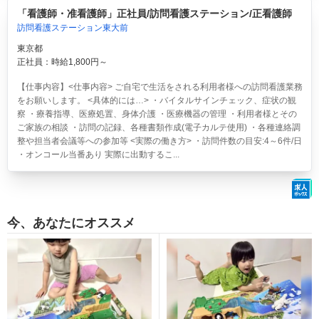
「看護師・准看護師」正社員/訪問看護ステーション/正看護師
訪問看護ステーション東大前
東京都
正社員：時給1,800円～
【仕事内容】<仕事内容> ご自宅で生活をされる利用者様への訪問看護業務
をお願いします。 <具体的には…> ・バイタルサインチェック、症状の観
察 ・療養指導、医療処置、身体介護 ・医療機器の管理 ・利用者様とその
ご家族の相談 ・訪問の記録、各種書類作成(電子カルテ使用) ・各種連絡調
整や担当者会議等への参加等 <実際の働き方> ・訪問件数の目安:4～6件/日
・オンコール当番あり 実際に出動するこ...
今、あなたにオススメ