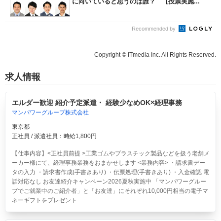
に向いていると思うのは誰？ 【投票実施...
Recommended by
Copyright © ITmedia Inc. All Rights Reserved.
求人情報
エルダー歓迎 紹介予定派遣・ 経験少なめOK×経理事務
マンパワーグループ株式会社
東京都
正社員 / 派遣社員：時給1,800円
【仕事内容】<正社員前提 >工業ゴムやプラスチック製品などを扱う老舗メ
ーカー様にて、経理事務業務をおまかせします <業務内容> ・請求書デー
タの入力 ・請求書作成(手書きあり) ・伝票処理(手書きあり) ・入金確認 電
話対応なし お友達紹介キャンペーン2026夏秋実施中 「マンパワーグルー
プでご就業中のご紹介者」と「お友達」にそれぞれ10,000円相当の電子マ
ネーギフトをプレゼント...