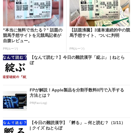
"本当に無料で当たる？" 話題の
【話題沸騰】3連単連続的中の競
競馬予想サイトを元競馬記者が
馬予想サイト、ついに判明
自腹レビュー。
PR(ルーツ)
PR(ルーツ)
【なんて読む？】今日の難読漢字「綻ぶ」 | ねとら
ぼ
FPが解説！Apple製品を分割手数料0円で入手する
方法とは？
PR(Fav-Log)
【今日の難読漢字】「孵る」←何と読む？（1/11）
| クイズ ねとらぼ