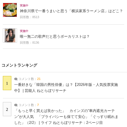
実施中
神奈川県で一番うまいと思う「横浜家系ラーメン店」はどこ？
回答数：8513
実施中
唯一無二の歌声だと思うボーカリストは？
回答数：8136
コメントランキング
コメント数：
21
1
一番好きな「韓国の男性俳優」は？【2026年版・人気投票実施
中】 | 芸能人 ねとらぼリサーチ
コメント数：
7
2
「もっと早く買えば良かった」 カインズの“車内遮光カーテ
ン”が大人気 「プライバシーも保てて安心」「ぐっすり眠れま
した」（2/2） | ライフ ねとらぼリサーチ：2ページ目