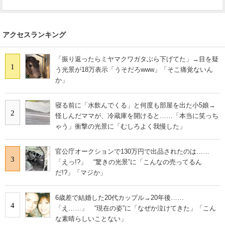
アクセスランキング
「振り返ったらミヤマクワガタぶら下げてた」→目を疑
1
う光景が18万表示「うそだろwww」「そこ痛覚ないん
か」
寝る前に「水飲んでくる」と何度も部屋を出た小5娘→
2
怪しんだママが、冷蔵庫を開けると……「本当に笑っち
ゃう」衝撃の光景に「むしろよく我慢した」
官公庁オークションで130万円で出品されたのは……
3
「えっ!?」 “驚きの光景”に「こんなの売ってるん
だ!?」「マジか」
6歳差で結婚した20代カップル→20年後……
4
「え……」 “現在の姿”に「なぜか泣けてきた」「こん
な素晴らしいことない」