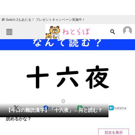
🎁 Switch 2もあたる！ プレゼントキャンペーン実施中！
ねとらぼメニュー
TOP
ニュース
エンタメ
クイズ
グルメ
地域
住まい
教育・育児
動物
リサーチ
2023/12/09 17:00（公開）
X
Share
LINE
hatena
会員記事
【今日の難読漢字】「十六夜」←何と読む？
読めるかな？
メディア
目次を表示
注目記事を集めた総合ページ