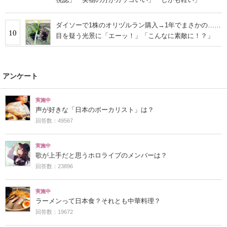
ダイソーで1株のオリヅルラン購入→1年でまさかの……
10
目を疑う光景に「エーッ！」「こんなに素敵に！？」
アンケート
実施中
声が好きな「日本のボーカリスト」は？
回答数：49567
実施中
歌が上手だと思うホロライブのメンバーは？
回答数：23896
実施中
ラーメンって日本食？それとも中華料理？
回答数：19672