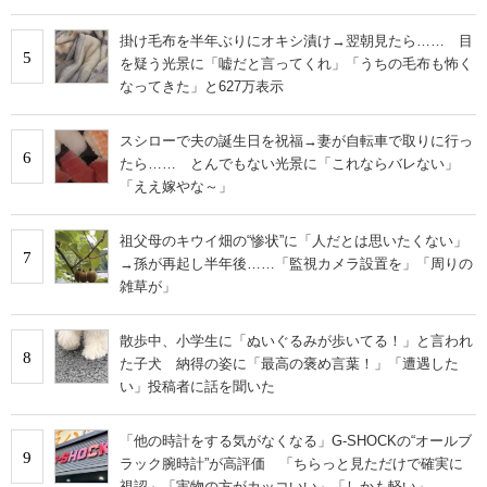
掛け毛布を半年ぶりにオキシ漬け→翌朝見たら…… 目
5
を疑う光景に「嘘だと言ってくれ」「うちの毛布も怖く
なってきた」と627万表示
スシローで夫の誕生日を祝福→妻が自転車で取りに行っ
6
たら…… とんでもない光景に「これならバレない」
「ええ嫁やな～」
祖父母のキウイ畑の“惨状”に「人だとは思いたくない」
7
→孫が再起し半年後……「監視カメラ設置を」「周りの
雑草が」
散歩中、小学生に「ぬいぐるみが歩いてる！」と言われ
8
た子犬 納得の姿に「最高の褒め言葉！」「遭遇した
い」投稿者に話を聞いた
「他の時計をする気がなくなる」G-SHOCKの“オールブ
9
ラック腕時計”が高評価 「ちらっと見ただけで確実に
視認」「実物の方がカッコいい」「しかも軽い」