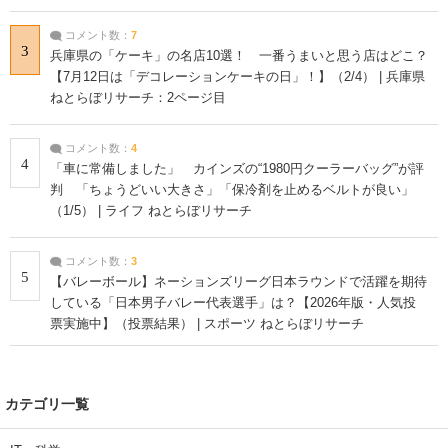
コメント数：
7
3
兵庫県の「ケーキ」の名店10選！ 一番うまいと思う店はどこ？
【7月12日は「デコレーションケーキの日」！】（2/4） | 兵庫県
ねとらぼリサーチ：2ページ目
コメント数：
4
4
「車に常備しました」 カインズの“1980円クーラーバッグ”が評
判 「ちょうどいい大きさ」「保冷剤を止めるベルトが良い」
（1/5） | ライフ ねとらぼリサーチ
コメント数：
3
5
【バレーボール】ネーションズリーグ日本ラウンドで活躍を期待
している「日本男子バレー代表選手」は？【2026年版・人気投
票実施中】（投票結果） | スポーツ ねとらぼリサーチ
カテゴリ一覧