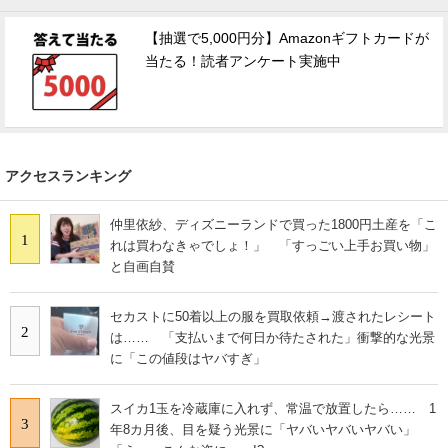
【抽選で5,000円分】Amazonギフトカードが
当たる！読者アンケート実施中
アクセスランキング
仲里依紗、ディズニーランドで買った1800円土産を「こ
1
れは買わなきゃでしょ！」 「すっごい上手お買い物」
と自画自賛
セカストに50着以上の服を買取依頼→渡されたレシート
2
は…… 「支払いまで何日か待たされた」衝撃的な光景
に「この値段はヤバすぎ」
スイカ1玉を冷蔵庫に入れず、常温で放置したら…… 1
3
年8カ月後、目を疑う光景に「ヤバいヤバいヤバい」