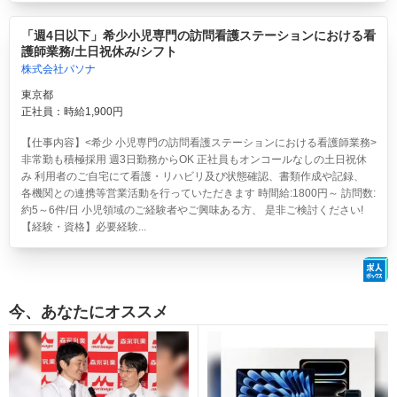
「週4日以下」希少小児専門の訪問看護ステーションにおける看
護師業務/土日祝休み/シフト
株式会社パソナ
東京都
正社員：時給1,900円
【仕事内容】<希少 小児専門の訪問看護ステーションにおける看護師業務>
非常勤も積極採用 週3日勤務からOK 正社員もオンコールなしの土日祝休
み 利用者のご自宅にて看護・リハビリ及び状態確認、書類作成や記録、
各機関との連携等営業活動を行っていただきます 時間給:1800円～ 訪問数:
約5～6件/日 小児領域のご経験者やご興味ある方、 是非ご検討ください!
【経験・資格】必要経験...
今、あなたにオススメ