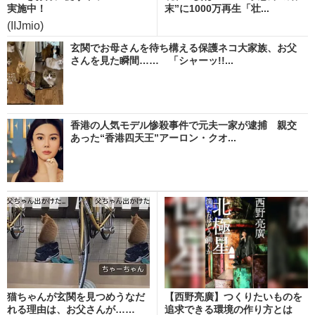
実施中！
末”に1000万再生「壮...
(IIJmio)
玄関でお母さんを待ち構える保護ネコ大家族、お父
さんを見た瞬間…… 「シャーッ!!...
香港の人気モデル惨殺事件で元夫一家が逮捕 親交
あった“香港四天王”アーロン・クオ...
猫ちゃんが玄関を見つめうなだ
【西野亮廣】つくりたいものを
れる理由は、お父さんが……
追求できる環境の作り方とは