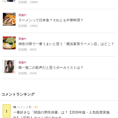
回答数：23884
実施中
ラーメンって日本食？それとも中華料理？
回答数：19661
実施中
神奈川県で一番うまいと思う「横浜家系ラーメン店」はどこ？
回答数：8509
実施中
唯一無二の歌声だと思うボーカリストは？
回答数：8108
コメントランキング
コメント数：
21
1
一番好きな「韓国の男性俳優」は？【2026年版・人気投票実施
中】 | 芸能人 ねとらぼリサーチ