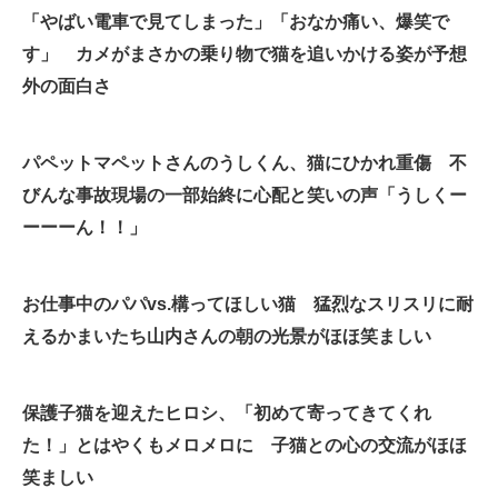
「やばい電車で見てしまった」「おなか痛い、爆笑で
企業向けIT製品の総合サイト
す」 カメがまさかの乗り物で猫を追いかける姿が予想
IT製品の技術・比較・事例
外の面白さ
製造業のIT導入・活用を支援
パペットマペットさんのうしくん、猫にひかれ重傷 不
モノづくり技術者専門サイト
びんな事故現場の一部始終に心配と笑いの声「うしくー
エレクトロニクス専門サイト
ーーーん！！」
電子設計の基本と応用
お仕事中のパパvs.構ってほしい猫 猛烈なスリスリに耐
エネルギーの専門メディア
えるかまいたち山内さんの朝の光景がほほ笑ましい
建設×テクノロジーの最前線
ちょっと気になるネットの話題
保護子猫を迎えたヒロシ、「初めて寄ってきてくれ
た！」とはやくもメロメロに 子猫との心の交流がほほ
笑ましい