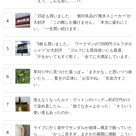
「えっ、こんな姿に……!?」
「15足も買いました」 無印良品の“撥水スニーカー”が
4
大好評 「この靴しか履けません」「本当に疲れにく
い」「一生買い続けます」
「5枚も買いました」 ワークマンの“1500円ゴルフポロ
5
シャツ”が大好評 「ゴルフにも普段使いにも最適」
「汗をかいてもすぐ乾く」「全てに大満足しています」
草刈り中に見つけた葉っぱ→「まさかな」と思いつつ抜
6
いたら…… 驚きの正体に「お宝やね」「生命力すご
い」
使えなくなったルイ・ヴィトンのバッグ→約4万円かけ
7
て染め直したら……「捨てなきゃよかった」「そういう
使い道もあったのか」
ライブに行く道中でサンダルが崩壊→裸足で困っていた
8
ら…… 「かっこ良すぎ」まさかの展開に感動「こうい