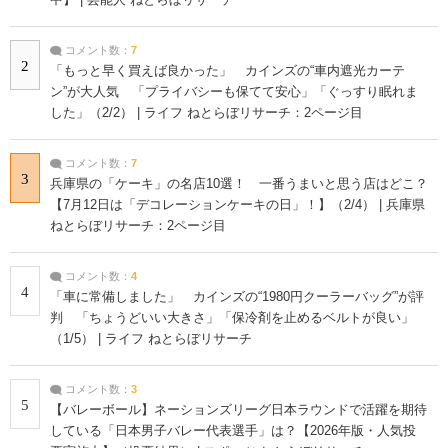
コメント数：
7
2
「もっと早く買えば良かった」 カインズの“車内遮光カーテ
ン”が大人気 「プライバシーも保てて安心」「ぐっすり眠れま
した」（2/2） | ライフ ねとらぼリサーチ：2ページ目
コメント数：
7
3
兵庫県の「ケーキ」の名店10選！ 一番うまいと思う店はどこ？
【7月12日は「デコレーションケーキの日」！】（2/4） | 兵庫県
ねとらぼリサーチ：2ページ目
コメント数：
4
4
「車に常備しました」 カインズの“1980円クーラーバッグ”が評
判 「ちょうどいい大きさ」「保冷剤を止めるベルトが良い」
（1/5） | ライフ ねとらぼリサーチ
コメント数：
3
5
【バレーボール】ネーションズリーグ日本ラウンドで活躍を期待
している「日本男子バレー代表選手」は？【2026年版・人気投