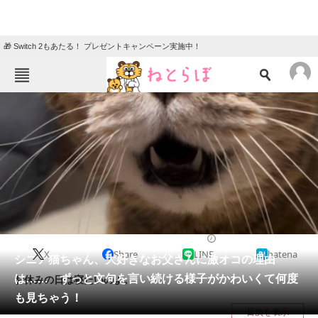
🎁 Switch 2もあたる！ プレゼントキャンペーン実施中！
ねとらぼメニュー
TOP
ニュース
エンタメ
クイズ
グルメ
地域
住まい
教育・育児
動物
リサーチ
2023/12/08 07:30（公開）
X
Share
LINE
hatena
会員記事
シニア猫ちゃん、大好きなお父さんに激オコの理由
は…… ずっと文句を言い続ける様子がかわいくて何度
お休みの日は寝たいのよ。
メディア
も見ちゃう！
目次を表示
注目記事を集めた総合ページ