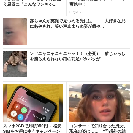
え風景に「こんなワンちゃ...
実施中！
PR(IIJmio)
赤ちゃんが笑顔で見つめる先には…… 大好きな兄
にあやされ、笑い声止まらぬ姿が癒や...
ン゛ニャニャニャニャッ！！（必死） 猫じゃらし
を捕らえられない猫の前足バタバタが...
スマホ2GBで月額850円～ 格安
コンサートで知り合った男女、
SIMをお得に使うキャンペーン
現在の姿は…… “予想外の結