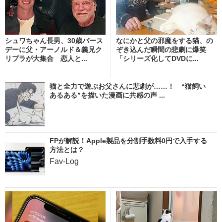
シュワちゃん長男、30歳バース
なにかと父の邪魔をする猫、の
デーに父・アーノルド＆義兄ク
ぞき込んだ瞬間の悲劇に爆笑
リプラが大集合 恋人と...
「シリーズ化してDVDに...
猫と全力で遊ぶお父さんに悲劇が……！ “猫飼い
あるある”を描いた漫画に共感の声 ...
FPが解説！Apple製品を分割手数料0円で入手する
方法とは？
Fav-Log