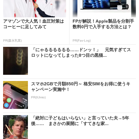
アマゾンで大人気！血圧対策は
FPが解説！Apple製品を分割手
コーヒーに足してみて
数料0円で入手する方法とは？
PR(森永乳業)
PR(Fav-Log)
「にゃるるるるるる……ドンッ！」 元気すぎてス
ロットになってしまった8つ目の黒猫...
スマホ2GBで月額850円～ 格安SIMをお得に使うキ
ャンペーン実施中！
PR(IIJmio)
「絶対に子どもはいらない」と言っていた夫→5年
後…… まさかの展開に「すてきな家...