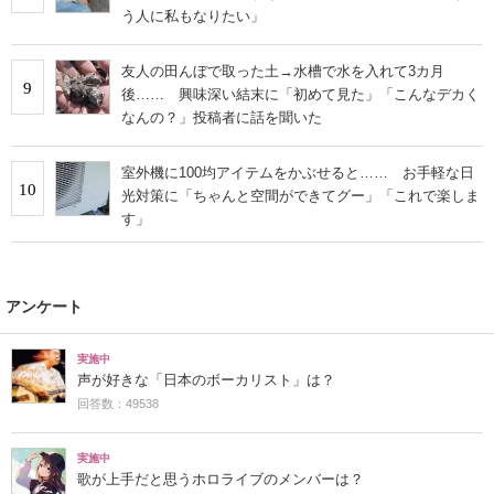
う人に私もなりたい」
友人の田んぼで取った土→水槽で水を入れて3カ月
9
後…… 興味深い結末に「初めて見た」「こんなデカく
なんの？」投稿者に話を聞いた
室外機に100均アイテムをかぶせると…… お手軽な日
10
光対策に「ちゃんと空間ができてグー」「これで楽しま
す」
アンケート
実施中
声が好きな「日本のボーカリスト」は？
回答数：49538
実施中
歌が上手だと思うホロライブのメンバーは？