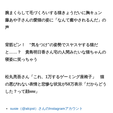
腕まくらして毛づくろいする猫きょうだいに胸キュン
藤あや子さんの愛猫の姿に「なんて癒やされるんだ」の
声
背筋ピン！ “気をつけ”の姿勢でスヤスヤする猫だ
と……？ 貴島明日香さん宅の人間みたいな猫ちゃんの
寝姿に笑っちゃう
松丸亮吾さん「これ、1万するゲーミング座椅子」 猫
の悪びれない表情と悲惨な状況が58万表示「だからどう
した？って顔ww」
susie（@alcpst）さんのInstagramアカウント