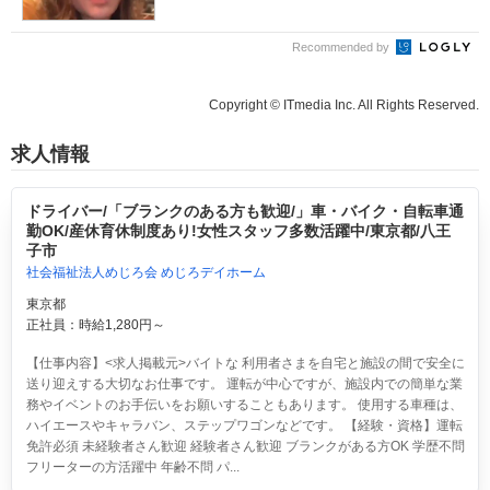
Recommended by
Copyright © ITmedia Inc. All Rights Reserved.
求人情報
ドライバー/「ブランクのある方も歓迎/」車・バイク・自転車通
勤OK/産休育休制度あり!女性スタッフ多数活躍中/東京都/八王
子市
社会福祉法人めじろ会 めじろデイホーム
東京都
正社員：時給1,280円～
【仕事内容】<求人掲載元>バイトな 利用者さまを自宅と施設の間で安全に
送り迎えする大切なお仕事です。 運転が中心ですが、施設内での簡単な業
務やイベントのお手伝いをお願いすることもあります。 使用する車種は、
ハイエースやキャラバン、ステップワゴンなどです。 【経験・資格】運転
免許必須 未経験者さん歓迎 経験者さん歓迎 ブランクがある方OK 学歴不問
フリーターの方活躍中 年齢不問 パ...