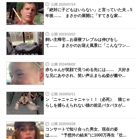
公開 2025/07/14
「絶対に子どもはいらない」と言っていた夫→5
年後…… まさかの展開に「すてきな家...
公開 2023/10/22
飼い主帰宅→お昼寝フレブルは伸びをし
て…… まさかのお迎え風景に「こんなワンち
ゃ...
公開 2024/06/02
赤ちゃんが笑顔で見つめる先には…… 大好き
な兄にあやされ、笑い声止まらぬ姿が癒や...
公開 2020/02/11
ン゛ニャニャニャニャッ！！（必死） 猫じゃ
らしを捕らえられない猫の前足バタバタが...
公開 2025/03/28
コンサートで知り合った男女、現在の姿
は…… “予想外の結末”に1000万再生「壮...