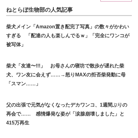
ねとらぼ生物部の人気記事
ITの今と未来を見通す
スマホと通信の最新トレンド
柴犬メイン「Amazon置き配完了写真」の数々がかわい
すぎる 「配達の人も楽しんでるｗ」「完全にワンコが
進化するPCとデバイスの未来
被写体」
好きが集まる 比べて選べる
柴犬「友達〜!!!」 お母さんの寝坊で散歩が遅れた柴
ビジネスと働き方のヒント
犬、ワン友に会えず……→怒りMAXの拒否柴発動に母
AI活用のいまが分かる
「スマン……」
企業ITのトレンドを詳説
父の出張で元気がなくなったデカワンコ、1週間ぶりの
経営リーダーのコミュニティ
再会で…… 感情爆発な姿が「涙腺崩壊しました」と
マーケ×ITの今がよく分かる
415万再生
ITエンジニア向け専門サイト