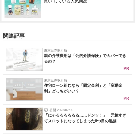
買い"している人気商品
関連記事
東京証券取引所
親の介護費用は「公的介護保険」でカバーでき
るの？
PR
東京証券取引所
住宅ローン組むなら「固定金利」と「変動金
利」どっちがいい？
PR
公開 2023/07/05
「にゃるるるるるる……ドンッ！」 元気すぎ
てスロットになってしまった8つ目の黒猫...