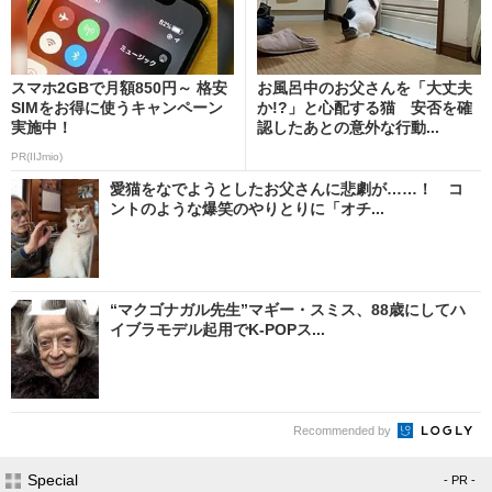
スマホ2GBで月額850円～ 格安
お風呂中のお父さんを「大丈夫
SIMをお得に使うキャンペーン
か!?」と心配する猫 安否を確
実施中！
認したあとの意外な行動...
PR(IIJmio)
愛猫をなでようとしたお父さんに悲劇が……！ コ
ントのような爆笑のやりとりに「オチ...
“マクゴナガル先生”マギー・スミス、88歳にしてハ
イブラモデル起用でK-POPス...
Recommended by
Special
- PR -