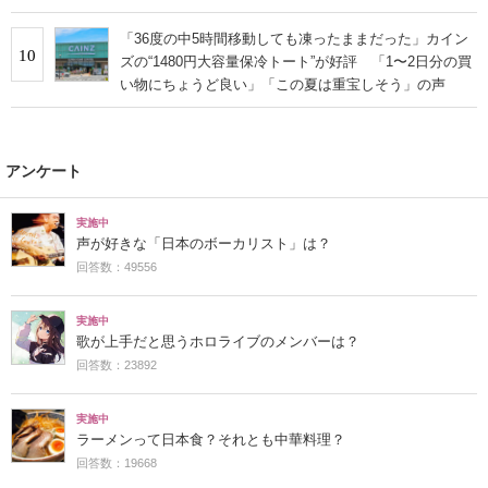
「36度の中5時間移動しても凍ったままだった」カイン
10
ズの“1480円大容量保冷トート”が好評 「1〜2日分の買
い物にちょうど良い」「この夏は重宝しそう」の声
アンケート
実施中
声が好きな「日本のボーカリスト」は？
回答数：49556
実施中
歌が上手だと思うホロライブのメンバーは？
回答数：23892
実施中
ラーメンって日本食？それとも中華料理？
回答数：19668