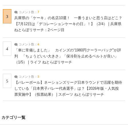
コメント数：
7
3
兵庫県の「ケーキ」の名店10選！ 一番うまいと思う店はどこ？
【7月12日は「デコレーションケーキの日」！】（2/4） | 兵庫県
ねとらぼリサーチ：2ページ目
コメント数：
4
4
「車に常備しました」 カインズの“1980円クーラーバッグ”が評
判 「ちょうどいい大きさ」「保冷剤を止めるベルトが良い」
（1/5） | ライフ ねとらぼリサーチ
コメント数：
3
5
【バレーボール】ネーションズリーグ日本ラウンドで活躍を期待
している「日本男子バレー代表選手」は？【2026年版・人気投
票実施中】（投票結果） | スポーツ ねとらぼリサーチ
カテゴリ一覧