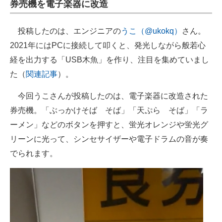
券売機を電子楽器に改造
投稿したのは、エンジニアの
うこ（@ukokq）
さん。
2021年にはPCに接続して叩くと、発光しながら般若心
経を出力する「USB木魚」を作り、注目を集めていまし
た（
関連記事
）。
今回うこさんが投稿したのは、電子楽器に改造された
券売機。「ぶっかけそば そば」「天ぷら そば」「ラ
ーメン」などのボタンを押すと、蛍光オレンジや蛍光グ
リーンに光って、シンセサイザーや電子ドラムの音が奏
でられます。