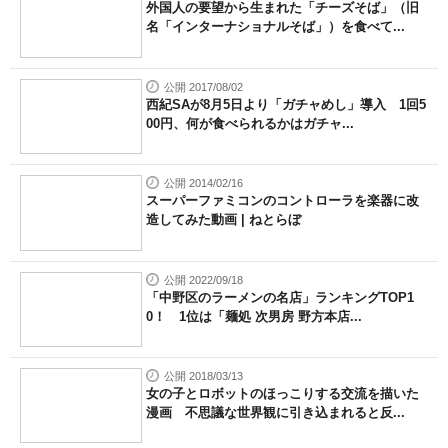
外国人の要望から生まれた「チーズそば」（旧
名「インターナショナルそば」）を食べて...
公開 2017/08/02
西紀SAが8月5日より「ガチャめし」導入 1回5
00円、何が食べられるかはガチャ...
公開 2014/02/16
スーパーファミコンのコントローラを楽器に改
造してみた動画 | ねとらぼ
公開 2022/09/18
「中野区のラーメンの名店」ランキングTOP1
0！ 1位は「麺処 次男房 野方本店...
公開 2018/03/13
女の子とロボットのほっこりする交流を描いた
漫画 不思議な世界観に引き込まれると反...