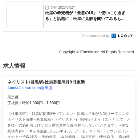
公開 2023/04/27
松屋の券売機が「最悪のUI」「使いにく過ぎ
る」と話題に 松屋に見解を聞いてみるも...
Recommended by
Copyright © ITmedia Inc. All Rights Reserved.
求人情報
ネイリスト/目黒駅/社員募集/8月9日更新
Anna&Co.nail salon目黒店
東京都
正社員：時給1,300円～1,600円
【仕事内容】<目黒駅徒歩3分>ワンホン・韓国ネイルが人気|オープニング
ネイリスト募集 <募集職種> ネイリスト <仕事内容> ネイリストとして、お
客様への施術およびサロン運営業務全般を担当していただきます。 <主な
業務内容> ・ネイル施術(ジェルネイル、アート、ケア等) ・カウンセリン
グおよび接客対応 ・予約管理 ・会計業務 ・SNS更新・情報発信 ・店内清