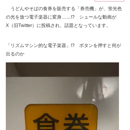
うどんやそばの食券を販売する「券売機」が、蛍光色
ITの今と未来を見通す
の光を放つ電子楽器に変身……!? シュールな動画が
スマホと通信の最新トレンド
X（旧Twitter）に投稿され、話題となっています。
進化するPCとデバイスの未来
「リズムマシン的な電子楽器」!? ボタンを押すと何が
好きが集まる 比べて選べる
出るのか
ビジネスと働き方のヒント
AI活用のいまが分かる
企業ITのトレンドを詳説
経営リーダーのコミュニティ
マーケ×ITの今がよく分かる
ITエンジニア向け専門サイト