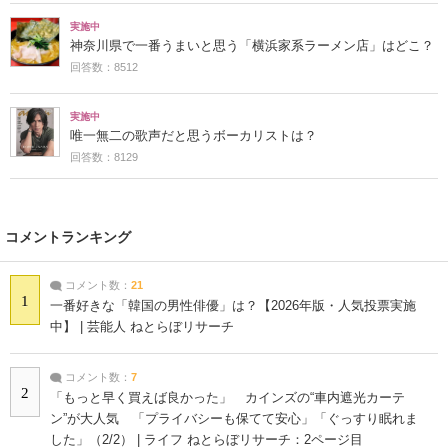
実施中
神奈川県で一番うまいと思う「横浜家系ラーメン店」はどこ？
回答数：8512
実施中
唯一無二の歌声だと思うボーカリストは？
回答数：8129
コメントランキング
コメント数：
21
1
一番好きな「韓国の男性俳優」は？【2026年版・人気投票実施
中】 | 芸能人 ねとらぼリサーチ
コメント数：
7
2
「もっと早く買えば良かった」 カインズの“車内遮光カーテ
ン”が大人気 「プライバシーも保てて安心」「ぐっすり眠れま
した」（2/2） | ライフ ねとらぼリサーチ：2ページ目