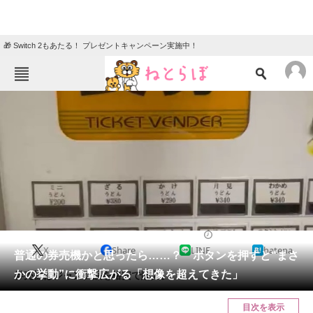
🎁 Switch 2もあたる！ プレゼントキャンペーン実施中！
ねとらぼメニュー
TOP
ニュース
エンタメ
クイズ
グルメ
地域
住まい
教育・育児
動物
リサーチ
2023/12/10 11:00（公開）
X
Share
LINE
hatena
会員記事
普通の券売機かと思ったら……？ ボタンを押すと“まさ
かの挙動”に衝撃広がる「想像を超えてきた」
券売機はジャンク品を格安で購入。
メディア
目次を表示
注目記事を集めた総合ページ