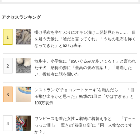
アクセスランキング
掛け毛布を半年ぶりにオキシ漬け→翌朝見たら…… 目
1
を疑う光景に「嘘だと言ってくれ」「うちの毛布も怖く
なってきた」と627万表示
散歩中、小学生に「ぬいぐるみが歩いてる！」と言われ
2
た子犬 納得の姿に「最高の褒め言葉！」「遭遇した
い」投稿者に話を聞いた
レストランで“チョコレートケーキ”を頼んだら……「目
3
玉飛び出るかと思った」衝撃の1皿に「やばすぎる」と
109万表示
ワンピースを着た女性→着物に着替えると……「すっっ
4
っっご!!!!!」 驚きの“着痩せ姿”に「同一人物なのです
か？」