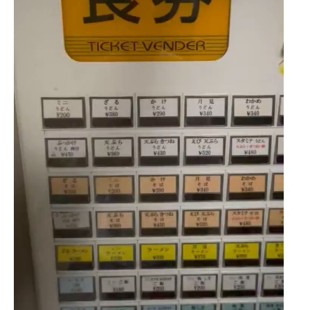
企業向けIT製品の総合サイト
IT製品の技術・比較・事例
製造業のIT導入・活用を支援
モノづくり技術者専門サイト
エレクトロニクス専門サイト
電子設計の基本と応用
エネルギーの専門メディア
建設×テクノロジーの最前線
ちょっと気になるネットの話題