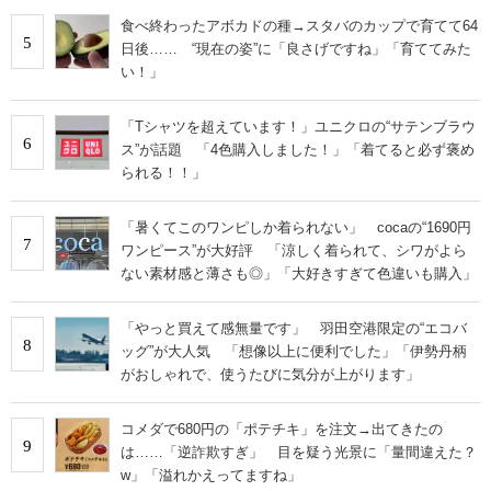
食べ終わったアボカドの種→スタバのカップで育てて64
5
日後…… “現在の姿”に「良さげですね」「育ててみた
い！」
「Tシャツを超えています！」ユニクロの“サテンブラウ
6
ス”が話題 「4色購入しました！」「着てると必ず褒め
られる！！」
「暑くてこのワンピしか着られない」 cocaの“1690円
7
ワンピース”が大好評 「涼しく着られて、シワがよら
ない素材感と薄さも◎」「大好きすぎて色違いも購入」
「やっと買えて感無量です」 羽田空港限定の“エコバ
8
ッグ”が大人気 「想像以上に便利でした」「伊勢丹柄
がおしゃれで、使うたびに気分が上がります」
コメダで680円の「ポテチキ」を注文→出てきたの
9
は……「逆詐欺すぎ」 目を疑う光景に「量間違えた？
w」「溢れかえってますね」