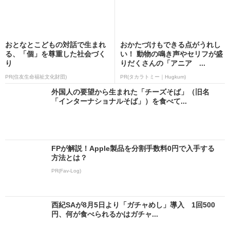
おとなとこどもの対話で生まれ
おかたづけもできる点がうれし
る、「個」を尊重した社会づく
い！ 動物の鳴き声やセリフが盛
り
りだくさんの「アニア ...
PR(住友生命福祉文化財団)
PR(タカラトミー｜Hugkum)
外国人の要望から生まれた「チーズそば」（旧名
「インターナショナルそば」）を食べて...
FPが解説！Apple製品を分割手数料0円で入手する
方法とは？
PR(Fav-Log)
西紀SAが8月5日より「ガチャめし」導入 1回500
円、何が食べられるかはガチャ...