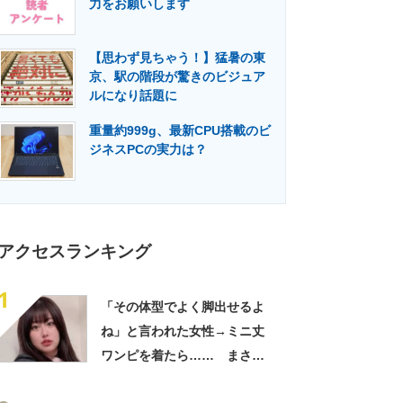
力をお願いします
門メディア
建設×テクノロジーの最前線
【思わず見ちゃう！】猛暑の東
京、駅の階段が驚きのビジュア
ルになり話題に
重量約999g、最新CPU搭載のビ
ジネスPCの実力は？
アクセスランキング
1
「その体型でよく脚出せるよ
ね」と言われた女性→ミニ丈
ワンピを着たら…… まさか
の姿に「『マジか！』って叫