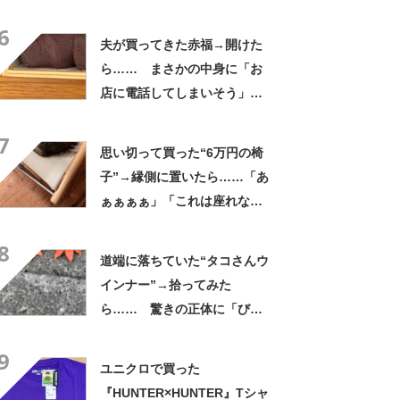
の姿に「生き別れの兄弟説」
6
「パーツのバランスが同じ」
夫が買ってきた赤福→開けた
ら…… まさかの中身に「お
店に電話してしまいそう」
「さすがに初めて見ました
7
笑」と107万表示
思い切って買った“6万円の椅
子”→縁側に置いたら……「あ
ぁぁぁぁ」「これは座れな
い」「諦めてください」
8
道端に落ちていた“タコさんウ
インナー”→拾ってみた
ら…… 驚きの正体に「びっ
くりした～」「焦げ目がリア
9
ル……」
ユニクロで買った
『HUNTER×HUNTER』Tシャ