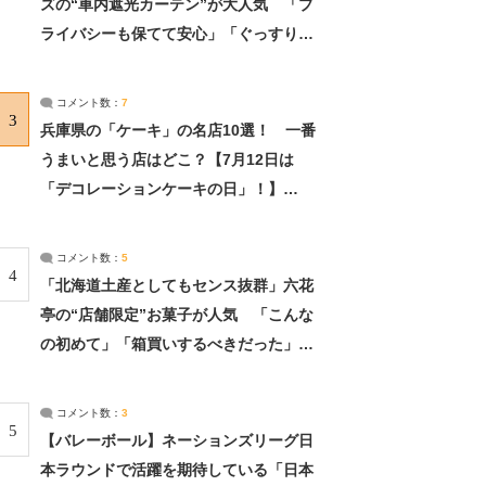
ズの“車内遮光カーテン”が大人気 「プ
ライバシーも保てて安心」「ぐっすり眠
れました」（2/2） | ライフ ねとらぼリ
サーチ：2ページ目
コメント数：
7
3
兵庫県の「ケーキ」の名店10選！ 一番
うまいと思う店はどこ？【7月12日は
「デコレーションケーキの日」！】
（2/4） | 兵庫県 ねとらぼリサーチ：2ペ
ージ目
コメント数：
5
4
「北海道土産としてもセンス抜群」六花
亭の“店舗限定”お菓子が人気 「こんな
の初めて」「箱買いするべきだった」
（1/2） | 北海道 ねとらぼリサーチ
コメント数：
3
5
【バレーボール】ネーションズリーグ日
本ラウンドで活躍を期待している「日本