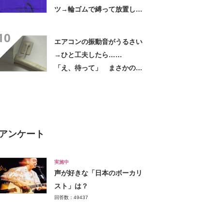
ツ→輪ゴムで縛って放置した
ら…… まさかの光景に「す
10
すすすすごすぎる!!!」「ハイ
エアコンの振動音がうるさい
ター買ってきます」
→ひと工夫したら……
「え、待って」 まさかの光
景に「好きすぎる」「まねし
ちゃおうかな」
アンケート
実施中
声が好きな「日本のボーカリ
スト」は？
回答数：49437