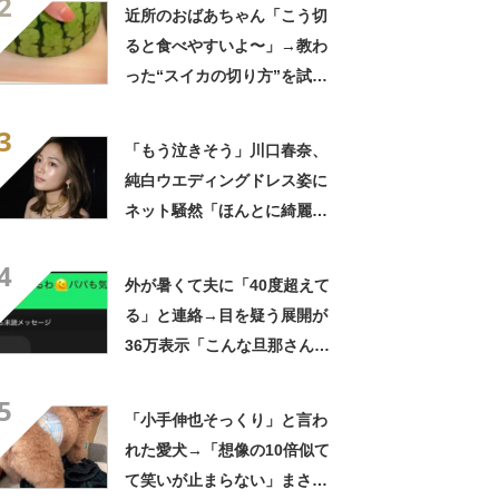
2
んだ」「スーパーオシャレ」
近所のおばあちゃん「こう切
ると食べやすいよ〜」→教わ
った“スイカの切り方”を試し
てみると…… 目からウロコ
3
の光景に「やってみます」
「もう泣きそう」川口春奈、
純白ウエディングドレス姿に
ネット騒然「ほんとに綺麗」
「この笑顔が切なすぎる」
4
外が暑くて夫に「40度超えて
る」と連絡→目を疑う展開が
36万表示「こんな旦那さん羨
ましいわ！」
5
「小手伸也そっくり」と言わ
れた愛犬→「想像の10倍似て
て笑いが止まらない」まさか