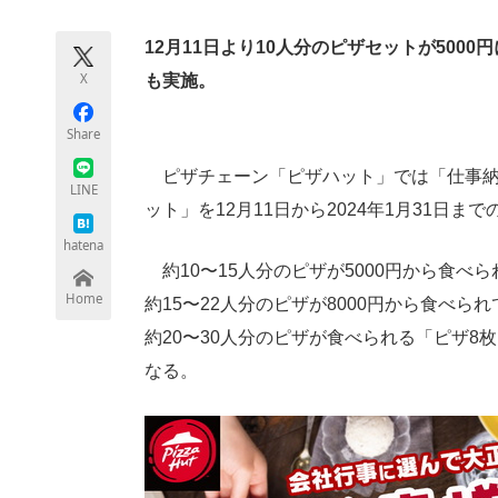
モノづくり技術者専門サイト
エレクトロ
12月11日より10人分のピザセットが500
X
も実施。
ちょっと気になるネットの話題
Share
ピザチェーン「ピザハット」では「仕事納
LINE
ット」を12月11日から2024年1月31日ま
hatena
約10〜15人分のピザが5000円から食べ
Home
約15〜22人分のピザが8000円から食べら
約20〜30人分のピザが食べられる「ピザ8
なる。