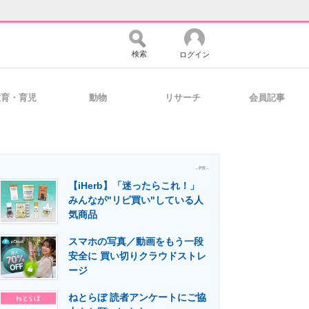
検索
ログイン
教育・育児
動物
リサーチ
会員記事
バイスの未来
好きが集まる 比べて選べる
- PR -
【iHerb】「迷ったらこれ！」
コミュニティ
マーケ×ITの今がよく分かる
みんなが"リピ買い"している人
気商品
スマホの写真／動画をもう一段
・活用を支援
安全に 買い切りクラウドストレ
ージ
ねとらぼ 読者アンケートにご協