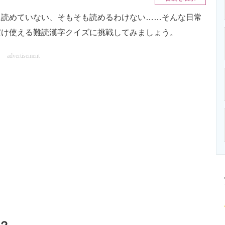
ニクス専門サイト
電子設計の基本と応用
エネルギーの専
読めていない、そもそも読めるわけない……そんな日常
だけ使える難読漢字クイズに挑戦してみましょう。
advertisement