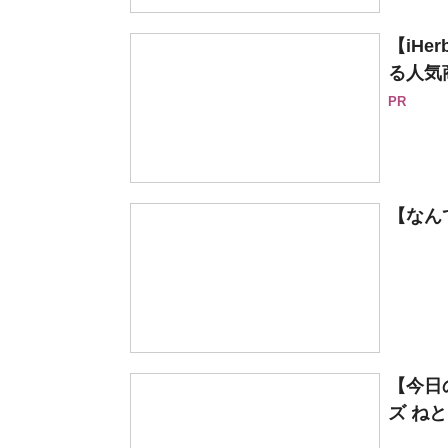
【iH
る人気
PR
【なん
【今日
ズ ね