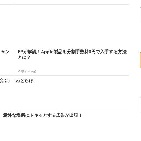
キャン
FPが解説！Apple製品を分割手数料0円で入手する方法
とは？
PR(Fav-Log)
ぶ」 | ねとらぼ
、意外な場所にドキッとする広告が出現！