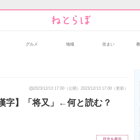
グルメ
地域
住まい
と未来を見通す
スマホと通信の最新トレンド
進化するPCとデ
のいまが分かる
企業ITのトレンドを詳説
経営リーダーの
2023/12/13 17:00（公開）
2023/12/13 17:00（更新）
漢字】「将又」←何と読む？
T製品の総合サイト
IT製品の技術・比較・事例
製造業のIT導入
目次を表示