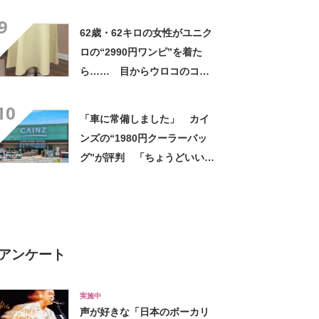
高すぎません？」「本物かと
9
思いました！」
62歳・62キロの女性がユニク
ロの“2990円ワンピ”を着た
ら…… 目からウロコのコー
デに「全色ほしいくらい」
10
「参考になりました」
「車に常備しました」 カイ
ンズの“1980円クーラーバッ
グ”が評判 「ちょうどいい大
きさ」「保冷剤を止めるベル
トが良い」
アンケート
実施中
声が好きな「日本のボーカリ