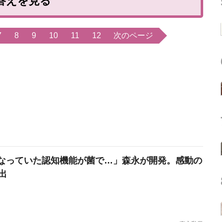
答えを見る
7
8
9
10
11
12
次のページ
なっていた認知機能が菌で…」森永が開発。感動の
出