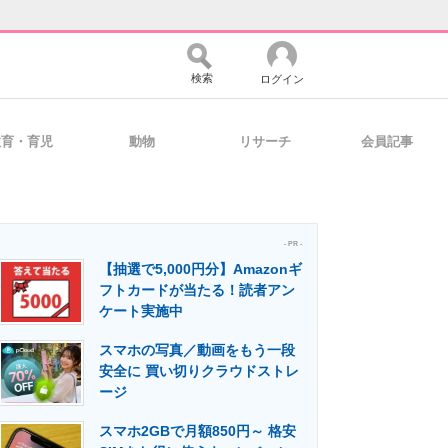
検索
ログイン
教育・育児
動物
リサーチ
会員記事
バイスの未来
好きが集まる 比べて選べる
- PR -
【抽選で5,000円分】Amazonギ
コミュニティ
マーケ×ITの今がよく分かる
フトカードが当たる！読者アン
ケート実施中
スマホの写真／動画をもう一段
・活用を支援
安全に 買い切りクラウドストレ
ージ
スマホ2GBで月額850円～ 格安