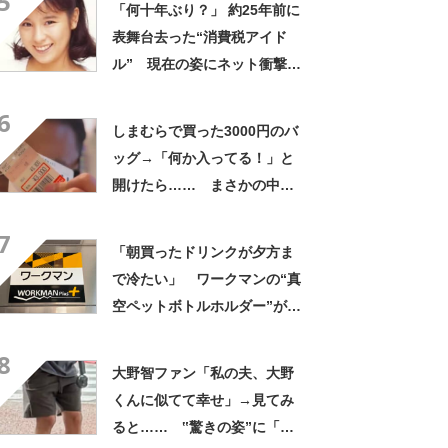
5
「何十年ぶり？」 約25年前に
表舞台去った“消費税アイド
ル” 現在の姿にネット衝撃
「いくつになってもかわい
6
い」「また会えるなんて」
しまむらで買った3000円のバ
ッグ→「何か入ってる！」と
開けたら…… まさかの中身
に「買いに走った」「コスパ
7
良すぎる」
「朝買ったドリンクが夕方ま
で冷たい」 ワークマンの“真
空ペットボトルホルダー”が大
好評 「車の中でも冷え冷
8
え」「もっと早く買えばよか
大野智ファン「私の夫、大野
った」
くんに似てて幸せ」→見てみ
ると…… ‟驚きの姿”に「最