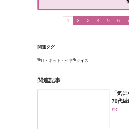
1
2
3
4
5
6
関連タグ
IT・ネット・科学
クイズ
関連記事
「気に
70代続
PR