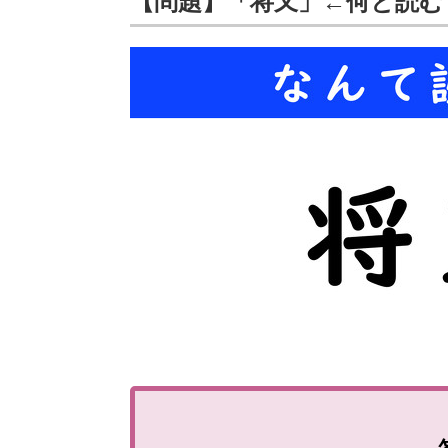
【問題】「将又」←何と読む