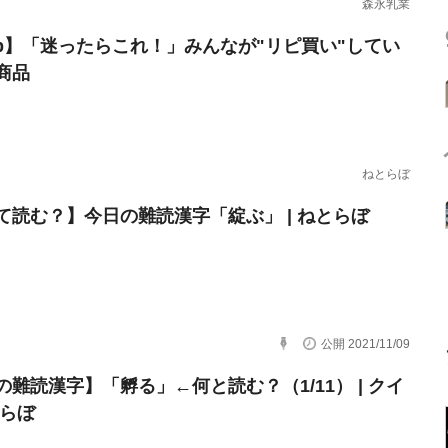
森永乳業
erb】「迷ったらこれ！」みんなが"リピ買い"してい
商品
ねとらぼ
て読む？】今日の難読漢字「綻ぶ」 | ねとらぼ
公開 2021/11/09
の難読漢字】「孵る」←何と読む？（1/11） | クイ
とらぼ