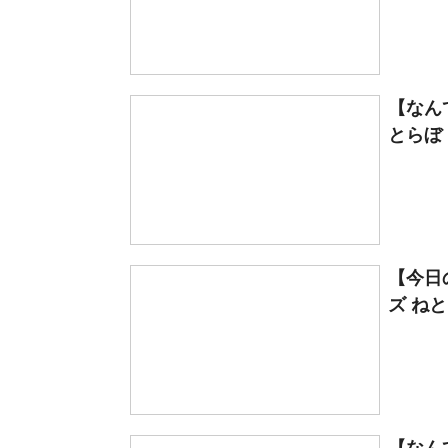
【なん
とらぼ
【今日
ズ ね