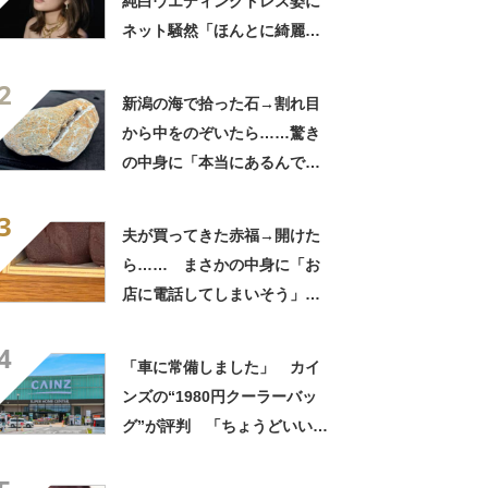
純白ウエディングドレス姿に
ネット騒然「ほんとに綺麗」
「この笑顔が切なすぎる」
2
新潟の海で拾った石→割れ目
から中をのぞいたら……驚き
の中身に「本当にあるんです
ね！」「お宝だ」
3
夫が買ってきた赤福→開けた
ら…… まさかの中身に「お
店に電話してしまいそう」
「さすがに初めて見ました
4
笑」と107万表示
「車に常備しました」 カイ
ンズの“1980円クーラーバッ
グ”が評判 「ちょうどいい大
きさ」「保冷剤を止めるベル
トが良い」