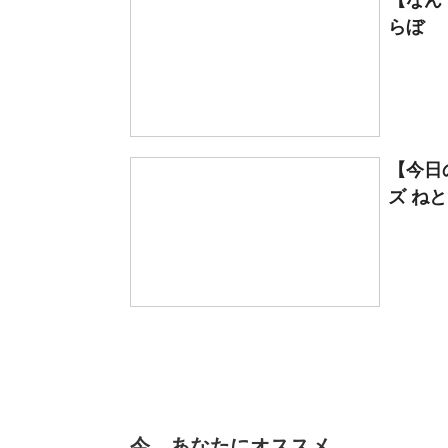
【なん
らぼ
【今日
ズ ね
今、あなたにオススメ