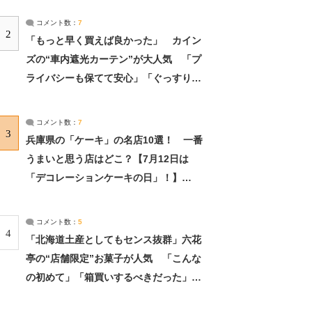
コメント数：
7
2
「もっと早く買えば良かった」 カイン
ズの“車内遮光カーテン”が大人気 「プ
ライバシーも保てて安心」「ぐっすり眠
れました」（2/2） | ライフ ねとらぼリ
サーチ：2ページ目
コメント数：
7
3
兵庫県の「ケーキ」の名店10選！ 一番
うまいと思う店はどこ？【7月12日は
「デコレーションケーキの日」！】
（2/4） | 兵庫県 ねとらぼリサーチ：2ペ
ージ目
コメント数：
5
4
「北海道土産としてもセンス抜群」六花
亭の“店舗限定”お菓子が人気 「こんな
の初めて」「箱買いするべきだった」
（1/2） | 北海道 ねとらぼリサーチ