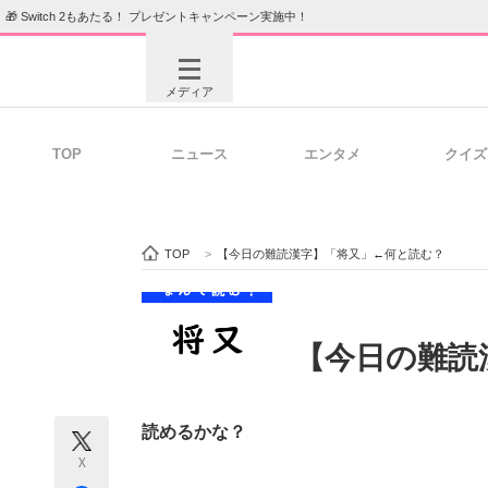
🎁 Switch 2もあたる！ プレゼントキャンペーン実施中！
メディア
TOP
ニュース
エンタメ
クイズ
注目記事を集めた総合ページ
ITの今
TOP
>
【今日の難読漢字】「将又」←何と読む？
ビジネスと働き方のヒント
AI活用
【今日の難読
ITエンジニア向け専門サイト
企業向けI
読めるかな？
X