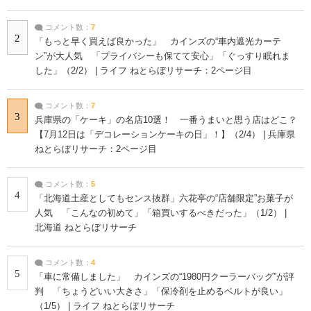
コメント数：
7
2
「もっと早く買えば良かった」 カインズの“車内遮光カーテ
ン”が大人気 「プライバシーも保てて安心」「ぐっすり眠れま
した」（2/2） | ライフ ねとらぼリサーチ：2ページ目
コメント数：
7
3
兵庫県の「ケーキ」の名店10選！ 一番うまいと思う店はどこ？
【7月12日は「デコレーションケーキの日」！】（2/4） | 兵庫県
ねとらぼリサーチ：2ページ目
コメント数：
5
4
「北海道土産としてもセンス抜群」六花亭の“店舗限定”お菓子が
人気 「こんなの初めて」「箱買いするべきだった」（1/2） |
北海道 ねとらぼリサーチ
コメント数：
4
5
「車に常備しました」 カインズの“1980円クーラーバッグ”が評
判 「ちょうどいい大きさ」「保冷剤を止めるベルトが良い」
（1/5） | ライフ ねとらぼリサーチ