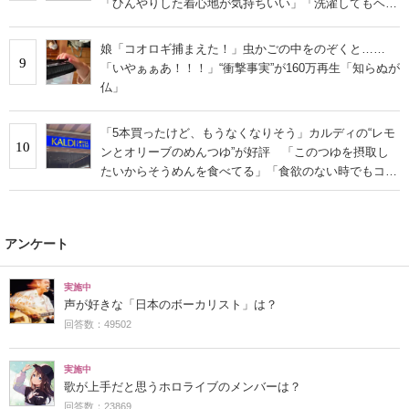
「ひんやりした着心地が気持ちいい」「洗濯してもヘタ
らない」
娘「コオロギ捕まえた！」虫かごの中をのぞくと……
9
「いやぁぁあ！！！」“衝撃事実”が160万再生「知らぬが
仏」
「5本買ったけど、もうなくなりそう」カルディの“レモ
10
ンとオリーブのめんつゆ”が好評 「このつゆを摂取し
たいからそうめんを食べてる」「食欲のない時でもコレ
で食べられる」
アンケート
実施中
声が好きな「日本のボーカリスト」は？
回答数：49502
実施中
歌が上手だと思うホロライブのメンバーは？
回答数：23869