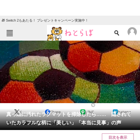
🎁 Switch 2もあたる！ プレゼントキャンペーン実施中！
ねとらぼメニュー
TOP
ニュース
エンタメ
クイズ
グルメ
地域
住まい
教育・育児
動物
リサーチ
2023/12/15 18:00（公開）
X
Share
LINE
hatena
会員記事
真っ黒に汚れたラグマットを掃除したら…… 隠されて
いたカラフルな柄に「美しい」「本当に見事」の声
こんなに鮮やかな色だったんだ。
メディア
目次を表示
注目記事を集めた総合ページ