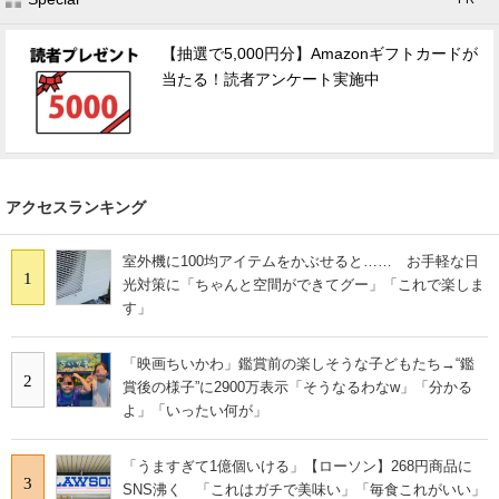
【抽選で5,000円分】Amazonギフトカードが
当たる！読者アンケート実施中
アクセスランキング
室外機に100均アイテムをかぶせると…… お手軽な日
1
光対策に「ちゃんと空間ができてグー」「これで楽しま
す」
「映画ちいかわ」鑑賞前の楽しそうな子どもたち→“鑑
2
賞後の様子”に2900万表示「そうなるわなw」「分かる
よ」「いったい何が」
「うますぎて1億個いける」【ローソン】268円商品に
3
SNS沸く 「これはガチで美味い」「毎食これがいい」