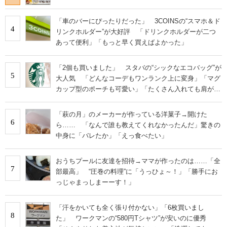
「車のバーにぴったりだった」 3COINSの“スマホ＆ド
4
リンクホルダー”が大好評 「ドリンクホルダーが二つ
あって便利」「もっと早く買えばよかった」
「2個も買いました」 スタバの“シックなエコバッグ”が
5
大人気 「どんなコーデもワンランク上に変身」「マグ
カップ型のポーチも可愛い」「たくさん入れても肩が痛
くならない」
「萩の月」のメーカーが作っている洋菓子→開けた
6
ら…… 「なんで誰も教えてくれなかったんだ」驚きの
中身に「バレたか」「えっ食べたい」
おうちプールに友達を招待→ママが作ったのは……「全
7
部最高」 “圧巻の料理”に「うっひょ～！」「勝手にお
っじゃまっしまーーす！」
「汗をかいても全く張り付かない」「6枚買いまし
8
た」 ワークマンの“580円Tシャツ”が安いのに優秀