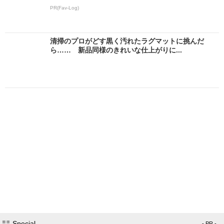
PR(Fav-Log)
清掃のプロがどす黒く汚れたラグマットに挑んだ
ら…… 新品同様のきれいな仕上がりに...
Special
- PR -