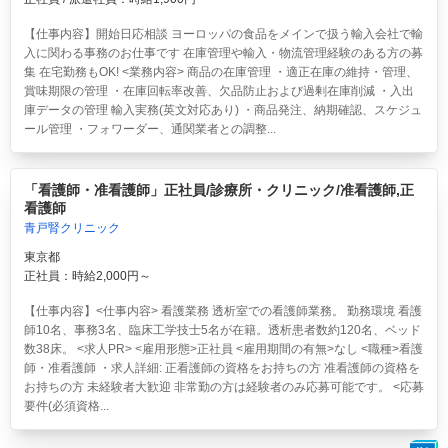
【仕事内容】開始日応相談 ヨーロッパの食品をメインで扱う輸入会社で輸
入に関わる事務のお仕事です 在庫管理や輸入・物流管理経験のある方の募
集 在宅勤務もOK! <業務内容> 商品の在庫管理 ・適正在庫の維持・管理、
賞味期限の管理 ・在庫回転率改善、欠品防止および過剰在庫削減 ・入出
庫データの管理 輸入実務(英文対応あり) ・商品発注、納期確認、スケジュ
ール管理 ・フォワーダー、通関業者との調整...
「看護師・准看護師」正社員/診療所・クリニック/准看護師,正
看護師
青戸腎クリニック
東京都
正社員：時給2,000円～
【仕事内容】<仕事内容> 看護業務 透析室での看護師業務。 勤務環境 看護
師10名、事務3名、臨床工学技士5名が在籍。透析患者数約120名、ベッド
数38床。 <求人PR> <雇用形態>正社員 <雇用期間の有無>なし <職種>看護
師・准看護師 ・求人詳細: 正看護師の資格をお持ちの方 准看護師の資格を
お持ちの方 未経験者大歓迎 非常勤の方は経験者のみ応募可能です。 <応募
要件(必須資格...