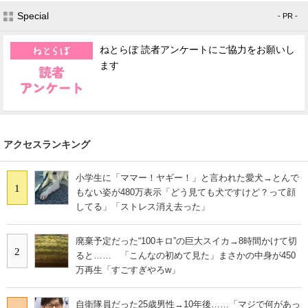
Special
- PR -
ねとらぼ 読者アンケートにご協力をお願いし
ます
アクセスランキング
小学生に「ママー！ヤギー！」と言われた愛犬→とんで
1
もない姿が480万表示「どう見ても犬ですけど？って顔
してる」「ストレス消え去った」
廃棄予定だった“100キロ”の巨大スイカ→8時間かけて切
2
ると…… 「こんなの初めて見た」まさかの中身が450
万再生「すごすぎやろw」
自衛隊員だった25歳男性→10年後……「マジで何があっ