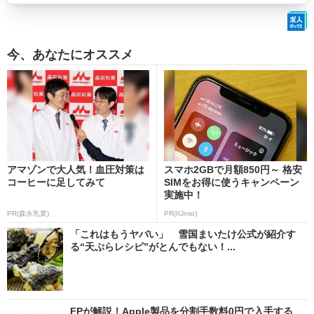
今、あなたにオススメ
アマゾンで大人気！血圧対策は
スマホ2GBで月額850円～ 格安
コーヒーに足してみて
SIMをお得に使うキャンペーン
実施中！
PR(森永乳業)
PR(IIJmio)
「これはもうヤバい」 雪国まいたけ公式が紹介す
る“天ぷらレシピ”がとんでもない！...
FPが解説！Apple製品を分割手数料0円で入手する