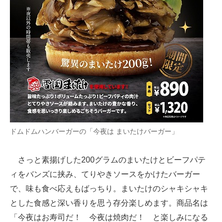
企業向けIT製品の総合サイト
IT製品の技術・比較・事例
製造業のIT導入・活用を支援
モノづくり技術者専門サイト
エレクトロニクス専門サイト
電子設計の基本と応用
ドムドムハンバーガーの「今夜は まいたけバーガー」
エネルギーの専門メディア
さっと素揚げした200グラムのまいたけとビーフパテ
建設×テクノロジーの最前線
ィをバンズに挟み、てりやきソースをかけたバーガー
ちょっと気になるネットの話題
で、味も食べ応えもばっちり。まいたけのシャキシャキ
とした食感と深い香りを思う存分楽しめます。商品名は
「今夜はお寿司だ！ 今夜は焼肉だ！ と楽しみになる