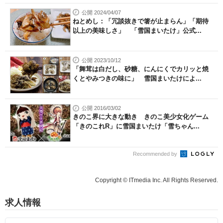
公開 2024/04/07
ねとめし：「冗談抜きで箸が止まらん」「期待
以上の美味しさ」 「雪国まいたけ」公式...
公開 2023/10/12
「舞茸は白だし、砂糖、にんにくでカリッと焼
くとやみつきの味に」 雪国まいたけによ...
公開 2016/03/02
きのこ界に大きな動き きのこ美少女化ゲーム
「きのこれR」に雪国まいたけ「雪ちゃん...
Recommended by
Copyright © ITmedia Inc. All Rights Reserved.
求人情報