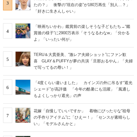
3
たの？」 衝撃の“現在の姿”が180万再生「別人…？」
「好きに生きんしゃい」
「映画ちいかわ」鑑賞前の楽しそうな子どもたち→“鑑
4
賞後の様子”に2900万表示「そうなるわなw」「分かる
よ」「いったい何が」
TERU＆大貫亜美、“激レア夫婦ショット”にファン歓
5
喜 GLAY＆PUFFYが夢の共演「旦那おるやん」「夫婦
で写ってるの尊い！」
「4度くらい違いました」 カインズの外に吊るす“遮光
6
シェード”が高評価 「今年の酷暑にも活躍」「風通し
もよくしっかり遮光」の声
花嫁「自慢していいですか」 着物にぴったりな“祖母
7
の手作りアイテム”に「ひえー！」「センスが素晴らし
い」「モデルさんかと」