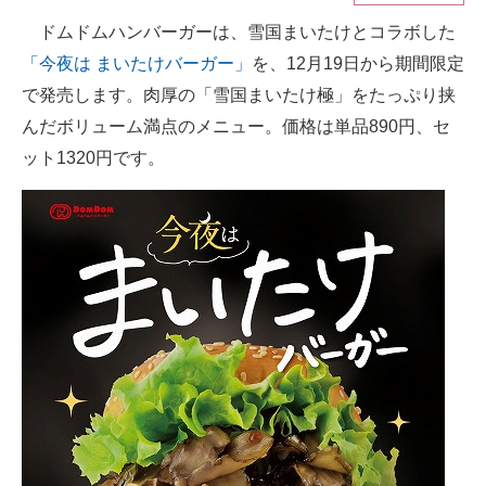
ドムドムハンバーガーは、雪国まいたけとコラボした
ITの今と未来を見通す
「今夜は まいたけバーガー」
を、12月19日から期間限定
スマホと通信の最新トレンド
で発売します。肉厚の「雪国まいたけ極」をたっぷり挟
んだボリューム満点のメニュー。価格は単品890円、セ
進化するPCとデバイスの未来
ット1320円です。
好きが集まる 比べて選べる
ビジネスと働き方のヒント
AI活用のいまが分かる
企業ITのトレンドを詳説
経営リーダーのコミュニティ
マーケ×ITの今がよく分かる
ITエンジニア向け専門サイト