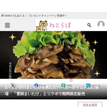
🎁 Switch 2もあたる！ プレゼントキャンペーン実施中！
ねとらぼメニュー
TOP
ニュース
エンタメ
クイズ
グルメ
地域
住まい
教育・育児
動物
リサーチ
2023/12/17 11:00（公開）
X
Share
LINE
hatena
会員記事
2パック分のまいたけを挟んだバーガーがドムドムに登
場 「雪国まいたけ」とコラボで期間限定販売
見た目からしてすごいボリューム。
メディア
目次を表示
注目記事を集めた総合ページ