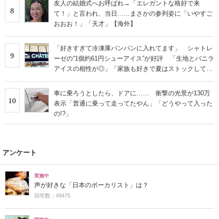
友人の結婚式へお呼ばれ→「エレガントな格好で来
8
て！」と言われ、当日……まさかの参列姿に「いやすご
おおお！」「天才」【海外】
「好きすぎて冷凍庫パンパンに入れてます」 シャトレ
9
ーゼの“1個約61円シューアイス”が好評 「生地とバニラ
アイスの相性が◎」「家族も好きで夏はストックして
る」
車に乗ろうとしたら、ドアに…… 衝撃の光景が130万
10
表示「普通に乗って走ってたやん」「どうやって入った
の!?」
アンケート
実施中
声が好きな「日本のボーカリスト」は？
回答数：49475