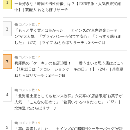
1
一番好きな「韓国の男性俳優」は？【2026年版・人気投票実施
中】 | 芸能人 ねとらぼリサーチ
コメント数：
7
2
「もっと早く買えば良かった」 カインズの“車内遮光カーテ
ン”が大人気 「プライバシーも保てて安心」「ぐっすり眠れま
した」（2/2） | ライフ ねとらぼリサーチ：2ページ目
コメント数：
7
3
兵庫県の「ケーキ」の名店10選！ 一番うまいと思う店はどこ？
【7月12日は「デコレーションケーキの日」！】（2/4） | 兵庫県
ねとらぼリサーチ：2ページ目
コメント数：
5
4
「北海道土産としてもセンス抜群」六花亭の“店舗限定”お菓子が
人気 「こんなの初めて」「箱買いするべきだった」（1/2） |
北海道 ねとらぼリサーチ
コメント数：
4
5
「車に常備しました」 カインズの“1980円クーラーバッグ”が評