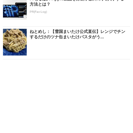
方法とは？
PR(Fav-Log)
ねとめし：【雪国まいたけ公式直伝】レンジでチン
するだけのツナ缶まいたけパスタがう...