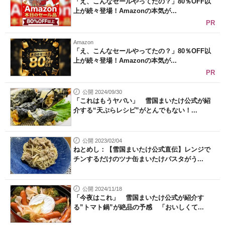
「え、こんなセールやってたの？」80％OFF以
上が続々登場！Amazonの本気が...
PR
Amazon
「え、こんなセールやってたの？」80％OFF以
上が続々登場！Amazonの本気が...
PR
公開 2024/09/30
「これはもうヤバい」 雪国まいたけ公式が紹
介する“天ぷらレシピ”がとんでもない！...
公開 2023/02/04
ねとめし：【雪国まいたけ公式直伝】レンジで
チンするだけのツナ缶まいたけパスタがう...
公開 2024/11/18
「今夜はこれ」 雪国まいたけ公式が紹介す
る”トマト鍋”が絶品の予感 「おいしくて...