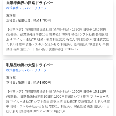
自動車業界の回送ドライバー
株式会社ジャパン・リリーフ
東京都
正社員 / 派遣社員：時給1,780円
【仕事内容】[雇用形態] 派遣社員 [給与] <時給> 1780円 日収例:18,690円
(実働8h、残業2h/日) 研修10日間:時給1,700円 [特徴] シフト勤務 長期休暇
あり マイカー通勤OK 研修・教育制度充実 高収入 即日勤務OK 交通費支給
ミドル活躍中 資格・スキルを活かせる 制服あり 給与前払い制度あり 早朝
勤務 長期 週払い・日払いあり [勤務時間] 08:30～17...
乳製品物流の大型ドライバー
株式会社ジャパン・リリーフ
東京都
正社員 / 派遣社員：時給1,950円
【仕事内容】[雇用形態] 派遣社員 [給与] <時給> 1950円 日収例:15,112円
(夜勤3h、日勤4h)研修期間10日間:1900円 [特徴] シフト勤務 フリーター活
躍 マイカー通勤OK シフト自由 高収入 即日勤務OK 交通費支給 ミドル活躍
中 資格・スキルを活かせる 給与前払い制度あり 深夜勤務 長期 週払い・日
払いあり [勤務時間] 02:00～10:00 時給1,9...