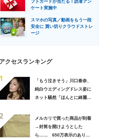
フトカードが当たる！読者アン
門メディア
建設×テクノロジーの最前線
ケート実施中
スマホの写真／動画をもう一段
安全に 買い切りクラウドストレ
ージ
アクセスランキング
1
「もう泣きそう」川口春奈、
純白ウエディングドレス姿に
ネット騒然「ほんとに綺麗」
「この笑顔が切なすぎる」
2
メルカリで買った商品が到着
→封筒を開けようとした
ら…… 650万表示のありえ