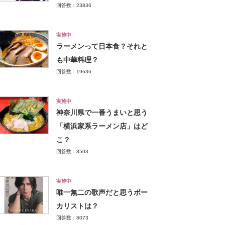
回答数：23836
実施中
ラーメンって日本食？それと
も中華料理？
回答数：19636
実施中
神奈川県で一番うまいと思う
「横浜家系ラーメン店」はど
こ？
回答数：8503
実施中
唯一無二の歌声だと思うボー
カリストは？
回答数：8073