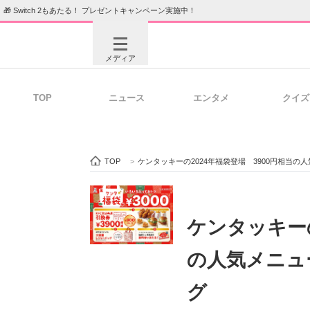
🎁 Switch 2もあたる！ プレゼントキャンペーン実施中！
メディア
TOP
ニュース
エンタメ
クイズ
注目記事を集めた総合ページ
ITの今
TOP
>
ケンタッキーの2024年福袋登場 3900円相当
ビジネスと働き方のヒント
AI活用
ケンタッキーの
の人気メニュ
ITエンジニア向け専門サイト
企業向けI
グ