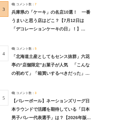
サーチ：2ページ目
コメント数：
7
3
兵庫県の「ケーキ」の名店10選！ 一番
うまいと思う店はどこ？【7月12日は
「デコレーションケーキの日」！】
（2/4） | 兵庫県 ねとらぼリサーチ：2ペ
ージ目
コメント数：
5
4
「北海道土産としてもセンス抜群」六花
亭の“店舗限定”お菓子が人気 「こんな
の初めて」「箱買いするべきだった」
（1/2） | 北海道 ねとらぼリサーチ
コメント数：
3
5
【バレーボール】ネーションズリーグ日
本ラウンドで活躍を期待している「日本
男子バレー代表選手」は？【2026年版・
人気投票実施中】（投票結果） | スポー
ツ ねとらぼリサーチ