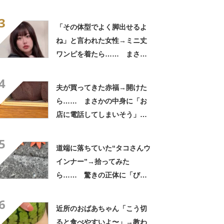
ない光景に「完全に想定外す
3
ぎて笑った」「何者？」
「その体型でよく脚出せるよ
ね」と言われた女性→ミニ丈
ワンピを着たら…… まさか
の姿に「『マジか！』って叫
4
んだ」「スーパーオシャレ」
夫が買ってきた赤福→開けた
ら…… まさかの中身に「お
店に電話してしまいそう」
「さすがに初めて見ました
5
笑」と107万表示
道端に落ちていた“タコさんウ
インナー”→拾ってみた
ら…… 驚きの正体に「びっ
くりした～」「焦げ目がリア
6
ル……」
近所のおばあちゃん「こう切
ると食べやすいよ〜」→教わ