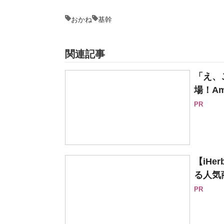
おかね
基幹
関連記事
「え、
場！Am
PR
【iH
る人気
PR