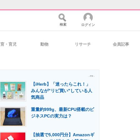
検索
ログイン
教育・育児
動物
リサーチ
会員記事
バイスの未来
好きが集まる 比べて選べる
- PR -
【iHerb】「迷ったらこれ！」
コミュニティ
マーケ×ITの今がよく分かる
みんなが"リピ買い"している人
気商品
重量約999g、最新CPU搭載のビ
・活用を支援
ジネスPCの実力は？
【抽選で5,000円分】Amazonギ