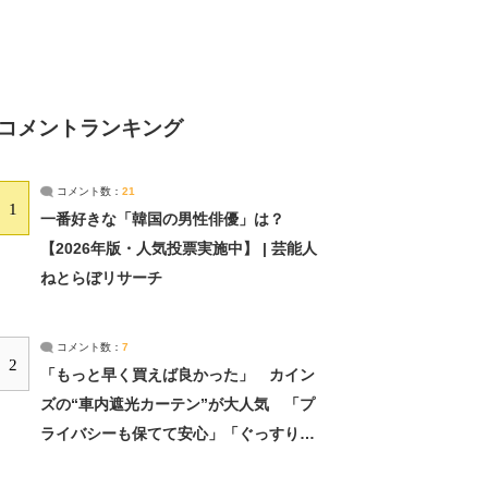
コメントランキング
コメント数：
21
1
一番好きな「韓国の男性俳優」は？
【2026年版・人気投票実施中】 | 芸能人
ねとらぼリサーチ
コメント数：
7
2
「もっと早く買えば良かった」 カイン
ズの“車内遮光カーテン”が大人気 「プ
ライバシーも保てて安心」「ぐっすり眠
れました」（2/2） | ライフ ねとらぼリ