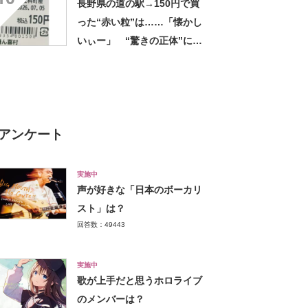
長野県の道の駅→150円で買
った“赤い粒”は……「懐かし
いぃー」 “驚きの正体”に
「実家や近所の庭になってた
なー」「昭和の思い出」
アンケート
実施中
声が好きな「日本のボーカリ
スト」は？
回答数：49443
実施中
歌が上手だと思うホロライブ
のメンバーは？