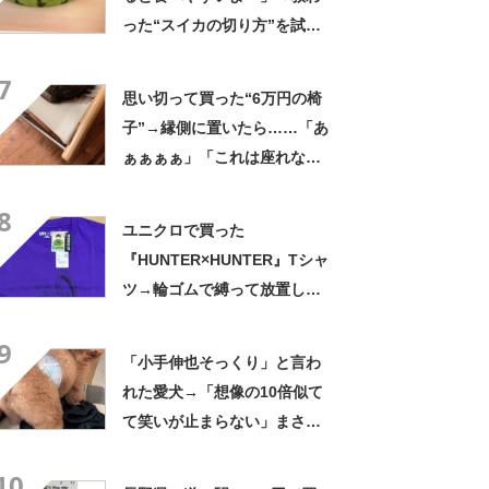
った“スイカの切り方”を試し
てみると…… 目からウロコ
7
の光景に「やってみます」
思い切って買った“6万円の椅
子”→縁側に置いたら……「あ
ぁぁぁぁ」「これは座れな
い」「諦めてください」
8
ユニクロで買った
『HUNTER×HUNTER』Tシャ
ツ→輪ゴムで縛って放置した
ら…… まさかの光景に「す
9
すすすすごすぎる!!!」「ハイ
「小手伸也そっくり」と言わ
ター買ってきます」
れた愛犬→「想像の10倍似て
て笑いが止まらない」まさか
の姿に「生き別れの兄弟説」
10
「パーツのバランスが同じ」