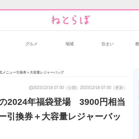
グルメ
地域
住まい
と未来を見通す
スマホと通信の最新トレンド
進化するPCとデ
の人気メニュー引換券＋大容量レジャーバッグ
のいまが分かる
企業ITのトレンドを詳説
経営リーダーの
2023/12/18 07:00（公開）
2023/12/18 07:00（更新）
2024年福袋登場 3900円相当
ー引換券＋大容量レジャーバッ
T製品の総合サイト
IT製品の技術・比較・事例
製造業のIT導入