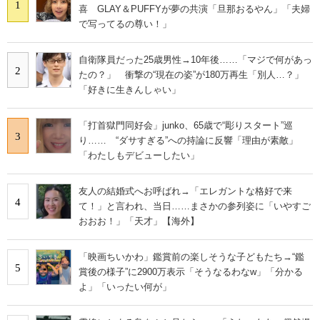
1
喜 GLAY＆PUFFYが夢の共演「旦那おるやん」「夫婦
で写ってるの尊い！」
自衛隊員だった25歳男性→10年後……「マジで何があっ
2
たの？」 衝撃の“現在の姿”が180万再生「別人…？」
「好きに生きんしゃい」
「打首獄門同好会」junko、65歳で“彫りスタート”巡
3
り…… “ダサすぎる”への持論に反響「理由が素敵」
「わたしもデビューしたい」
友人の結婚式へお呼ばれ→「エレガントな格好で来
4
て！」と言われ、当日……まさかの参列姿に「いやすご
おおお！」「天才」【海外】
「映画ちいかわ」鑑賞前の楽しそうな子どもたち→“鑑
5
賞後の様子”に2900万表示「そうなるわなw」「分かる
よ」「いったい何が」