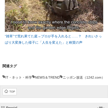
“雑草”で荒れ果てた庭→プロが手を入れると……？ きれいさっ
ぱり大変身した様子に「人生を変えた」と称賛の声
関連タグ
IT・ネット・科学
NEWS＆TREND
ニッポン放送（1242.com）
TOP
Special
- PR -