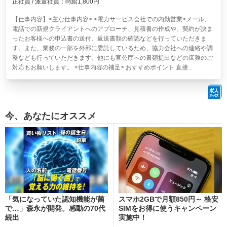
正社員 / 派遣社員：時給1,800円
【仕事内容】<主な仕事内容> <電力サービス会社での内勤営業>メール、
電話での新規クライアントへのアプローチ、見積書の作成や、契約が決ま
ったお客様への申込書の送付、返送書類の確認などを行っていただきま
す。また、業務の一部を外部に委託しているため、協力会社への連絡や調
整なども行っていただきます。他にも官公庁への書類提出などの庶務のご
対応もお願いします。 <仕事内容の補足> おすすめポイント 直接...
今、あなたにオススメ
「気になっていた認知機能が菌
スマホ2GBで月額850円～ 格安
で…」森永が開発。感動の70代
SIMをお得に使うキャンペーン
続出
実施中！