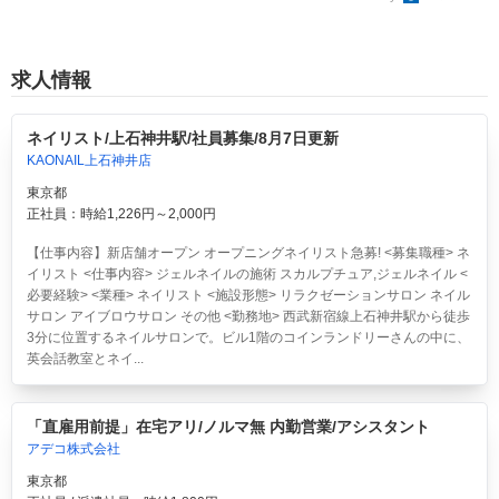
求人情報
ネイリスト/上石神井駅/社員募集/8月7日更新
KAONAIL上石神井店
東京都
正社員：時給1,226円～2,000円
【仕事内容】新店舗オープン オープニングネイリスト急募! <募集職種> ネ
イリスト <仕事内容> ジェルネイルの施術 スカルプチュア,ジェルネイル <
必要経験> <業種> ネイリスト <施設形態> リラクゼーションサロン ネイル
サロン アイブロウサロン その他 <勤務地> 西武新宿線上石神井駅から徒歩
3分に位置するネイルサロンで。ビル1階のコインランドリーさんの中に、
英会話教室とネイ...
「直雇用前提」在宅アリ/ノルマ無 内勤営業/アシスタント
アデコ株式会社
東京都