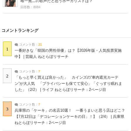
唯一無二の歌声だと思うボーカリストは？
回答数：8084
コメントランキング
コメント数：
21
1
一番好きな「韓国の男性俳優」は？【2026年版・人気投票実施
中】 | 芸能人 ねとらぼリサーチ
コメント数：
7
2
「もっと早く買えば良かった」 カインズの“車内遮光カーテ
ン”が大人気 「プライバシーも保てて安心」「ぐっすり眠れま
した」（2/2） | ライフ ねとらぼリサーチ：2ページ目
コメント数：
7
3
兵庫県の「ケーキ」の名店10選！ 一番うまいと思う店はどこ？
【7月12日は「デコレーションケーキの日」！】（2/4） | 兵庫県
ねとらぼリサーチ：2ページ目