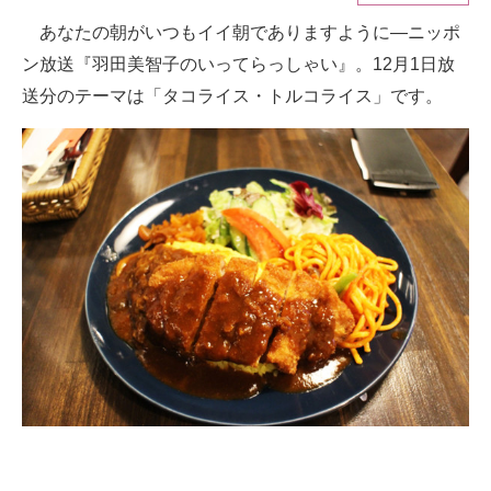
あなたの朝がいつもイイ朝でありますように—ニッポ
ITの今と未来を見通す
ン放送『羽田美智子のいってらっしゃい』。12月1日放
スマホと通信の最新トレンド
送分のテーマは「タコライス・トルコライス」です。
進化するPCとデバイスの未来
好きが集まる 比べて選べる
ビジネスと働き方のヒント
AI活用のいまが分かる
企業ITのトレンドを詳説
経営リーダーのコミュニティ
マーケ×ITの今がよく分かる
ITエンジニア向け専門サイト