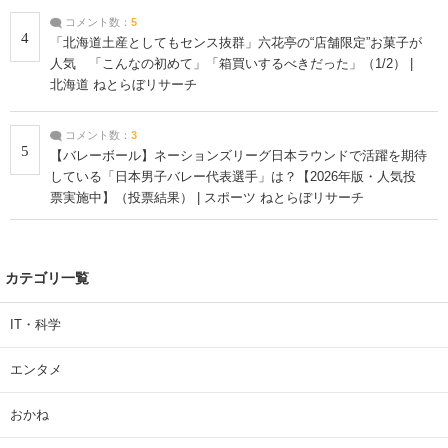
コメント数：
5
4
「北海道土産としてもセンス抜群」六花亭の“店舗限定”お菓子が
人気 「こんなの初めて」「箱買いするべきだった」（1/2） |
北海道 ねとらぼリサーチ
コメント数：
3
5
【バレーボール】ネーションズリーグ日本ラウンドで活躍を期待
している「日本男子バレー代表選手」は？【2026年版・人気投
票実施中】（投票結果） | スポーツ ねとらぼリサーチ
カテゴリ一覧
IT・科学
エンタメ
おかね