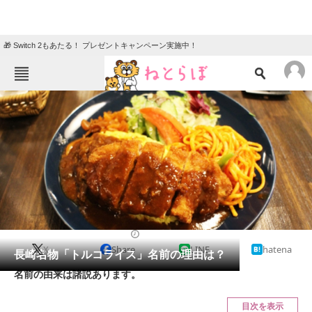
🎁 Switch 2もあたる！ プレゼントキャンペーン実施中！
ねとらぼメニュー
TOP
ニュース
エンタメ
クイズ
グルメ
地域
住まい
教育・育児
動物
リサーチ
2023/12/18 17:00（公開）
X
Share
LINE
hatena
会員記事
長崎名物「トルコライス」名前の理由は？
名前の由来は諸説あります。
メディア
目次を表示
注目記事を集めた総合ページ