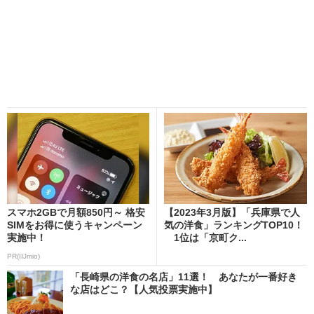
スマホ2GBで月額850円～ 格安
【2023年3月版】「兵庫県で人
SIMをお得に使うキャンペーン
気の洋食」ランキングTOP10！
実施中！
1位は「京町ク...
PR(IIJmio)
「長崎県の洋食の名店」11選！ あなたが一番好き
な店はどこ？【人気投票実施中】