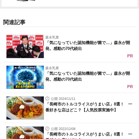
関連記事
森永乳業
「気になっていた認知機能が菌で…」森永が開
発。感動の70代続出
PR
森永乳業
「気になっていた認知機能が菌で…」森永が開
発。感動の70代続出
PR
公開 2024/11/11
「長崎市のトルコライスがうまい店」8選！ 一
番好きな店はどこ？【人気投票実施中】
公開 2022/12/08
「長崎市のトルコライスがうまい店」8選！ 一