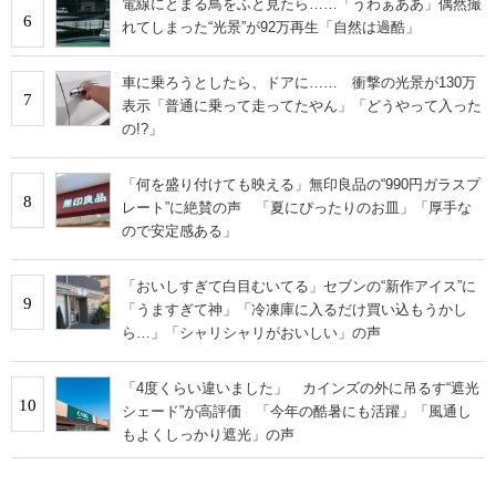
電線にとまる鳥をふと見たら……「うわぁああ」偶然撮
6
れてしまった“光景”が92万再生「自然は過酷」
車に乗ろうとしたら、ドアに…… 衝撃の光景が130万
7
表示「普通に乗って走ってたやん」「どうやって入った
の!?」
「何を盛り付けても映える」無印良品の“990円ガラスプ
8
レート”に絶賛の声 「夏にぴったりのお皿」「厚手な
ので安定感ある」
「おいしすぎて白目むいてる」セブンの“新作アイス”に
9
「うますぎて神」「冷凍庫に入るだけ買い込もうかし
ら…」「シャリシャリがおいしい」の声
「4度くらい違いました」 カインズの外に吊るす“遮光
10
シェード”が高評価 「今年の酷暑にも活躍」「風通し
もよくしっかり遮光」の声