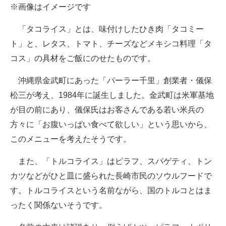
※画像はイメージです
企業向けIT製品の総合サイト
「タコライス」とは、味付けしたひき肉「タコミー
IT製品の技術・比較・事例
ト」と、レタス、トマト、チーズなどメキシコ料理「タ
製造業のIT導入・活用を支援
コス」の具材をご飯にのせたものです。
モノづくり技術者専門サイト
沖縄県金武町にあった「パーラー千里」創業者・儀保
松三が考え、1984年に誕生しました。金武町は米軍基地
エレクトロニクス専門サイト
が目の前にあり、儀保氏はお客さんである若い米兵の
電子設計の基本と応用
方々に「お腹いっぱい食べて欲しい」という思いから、
このメニューを考えたそうです。
エネルギーの専門メディア
また、「トルコライス」はピラフ、スパゲティ、トン
建設×テクノロジーの最前線
カツなどがひと皿に盛られた長崎市民のソウルフードで
ちょっと気になるネットの話題
す。トルコライスという名前ながら、国のトルコとはま
ったく関係ないそうです。