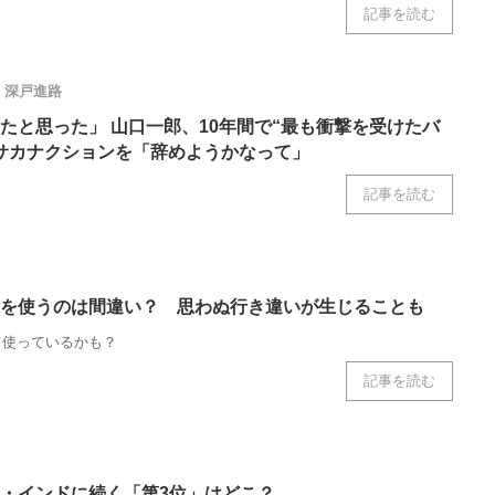
記事を読む
ニクス専門サイト
電子設計の基本と応用
エネルギーの専
深戸進路
たと思った」 山口一郎、10年間で“最も衝撃を受けたバ
サカナクションを「辞めようかなって」
記事を読む
を使うのは間違い？ 思わぬ行き違いが生じることも
て使っているかも？
記事を読む
・インドに続く「第3位」はどこ？