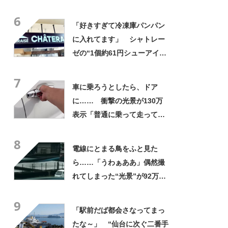
にも活躍」「風通しもよくし
6
っかり遮光」の声
「好きすぎて冷凍庫パンパン
に入れてます」 シャトレー
ゼの“1個約61円シューアイ
ス”が好評 「生地とバニラア
7
イスの相性が◎」「家族も好
車に乗ろうとしたら、ドア
きで夏はストックしてる」
に…… 衝撃の光景が130万
表示「普通に乗って走ってた
やん」「どうやって入った
8
の!?」
電線にとまる鳥をふと見た
ら……「うわぁああ」偶然撮
れてしまった“光景”が92万再
生「自然は過酷」
9
「駅前だば都会さなってまっ
たな～」 “仙台に次ぐ二番手