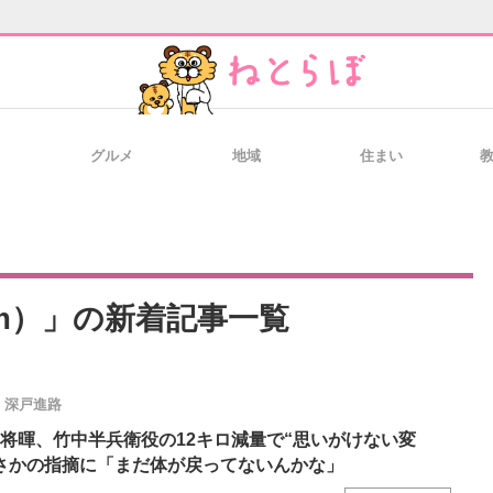
グルメ
地域
住まい
と未来を見通す
スマホと通信の最新トレンド
進化するPCとデ
のいまが分かる
企業ITのトレンドを詳説
経営リーダーの
om）」の新着記事一覧
深戸進路
T製品の総合サイト
IT製品の技術・比較・事例
製造業のIT導入
将暉、竹中半兵衛役の12キロ減量で“思いがけない変
さかの指摘に「まだ体が戻ってないんかな」