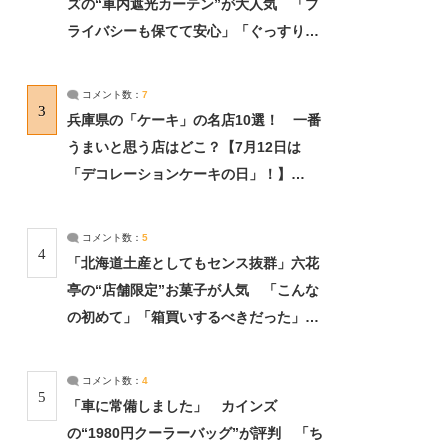
ズの“車内遮光カーテン”が大人気 「プ
ライバシーも保てて安心」「ぐっすり眠
れました」（2/2） | ライフ ねとらぼリ
サーチ：2ページ目
コメント数：
7
3
兵庫県の「ケーキ」の名店10選！ 一番
うまいと思う店はどこ？【7月12日は
「デコレーションケーキの日」！】
（2/4） | 兵庫県 ねとらぼリサーチ：2ペ
ージ目
コメント数：
5
4
「北海道土産としてもセンス抜群」六花
亭の“店舗限定”お菓子が人気 「こんな
の初めて」「箱買いするべきだった」
（1/2） | 北海道 ねとらぼリサーチ
コメント数：
4
5
「車に常備しました」 カインズ
の“1980円クーラーバッグ”が評判 「ち