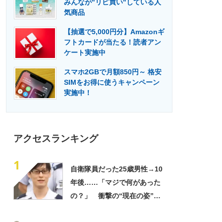
みんなが"リピ買い"している人
門メディア
建設×テクノロジーの最前線
気商品
【抽選で5,000円分】Amazonギ
フトカードが当たる！読者アン
ケート実施中
スマホ2GBで月額850円～ 格安
SIMをお得に使うキャンペーン
実施中！
アクセスランキング
1
自衛隊員だった25歳男性→10
年後……「マジで何があった
の？」 衝撃の“現在の姿”が
180万再生「別人…？」「好