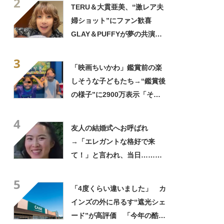
2
きに生きんしゃい」
TERU＆大貫亜美、“激レア夫
婦ショット”にファン歓喜
GLAY＆PUFFYが夢の共演
「旦那おるやん」「夫婦で写
3
ってるの尊い！」
「映画ちいかわ」鑑賞前の楽
しそうな子どもたち→“鑑賞後
の様子”に2900万表示「そう
なるわなw」「分かるよ」
4
「いったい何が」
友人の結婚式へお呼ばれ
→「エレガントな格好で来
て！」と言われ、当日……ま
さかの参列姿に「いやすごお
5
おお！」「天才」【海外】
「4度くらい違いました」 カ
インズの外に吊るす“遮光シェ
ード”が高評価 「今年の酷暑