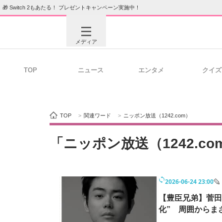
🎁 Switch 2もあたる！ プレゼントキャンペーン実施中！
メディア
TOP
ニュース
エンタメ
クイズ
注目記事を集めた総合ページ
ITの今
TOP
>
関連ワード
>
ニッポン放送（1242.com）
ビジネスと働き方のヒント
AI活用
「ニッポン放送（1242.c
2026-06-24 23:00
ITエンジニア向け専門サイト
企業向けI
【豊臣兄弟】菅田
化” 周囲からま