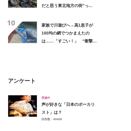
だと思う東北地方の街”っ
て？ ランキング上位に「ち
10
ょうどよく都会と田舎が混じ
家族で川遊びへ→高1息子が
ってる」「コンパクトにまと
100均の網でつかまえたの
まったいい街」の声
は……「すごい！」 “衝撃の
光景”に「めっちゃ大きい！」
「楽しそう」
アンケート
実施中
声が好きな「日本のボーカリ
スト」は？
回答数：49468