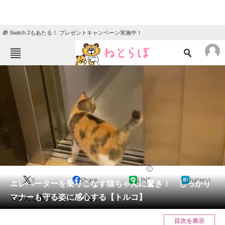
🎁 Switch 2もあたる！ プレゼントキャンペーン実施中！
ねとらぼメニュー
TOP
ニュース
エンタメ
クイズ
グルメ
地域
住まい
教育・育児
動物
リサーチ
2023/12/19 15:00（公開）
X
Share
LINE
hatena
会員記事
エレベーターを乗りこなす猫ちゃんに驚き！ しっかり
マナーも守る姿に感心する【トルコ】
ちゃんと乗りこなしている。
メディア
目次を表示
注目記事を集めた総合ページ