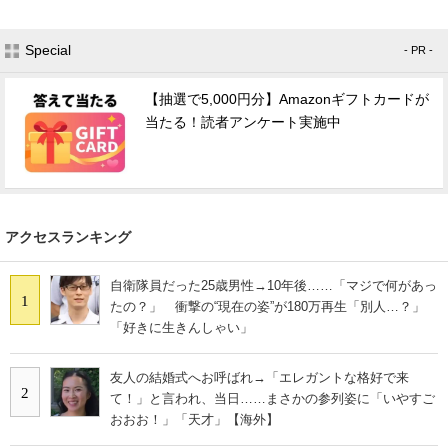
Special
- PR -
【抽選で5,000円分】Amazonギフトカードが
当たる！読者アンケート実施中
アクセスランキング
自衛隊員だった25歳男性→10年後……「マジで何があっ
1
たの？」 衝撃の“現在の姿”が180万再生「別人…？」
「好きに生きんしゃい」
友人の結婚式へお呼ばれ→「エレガントな格好で来
2
て！」と言われ、当日……まさかの参列姿に「いやすご
おおお！」「天才」【海外】