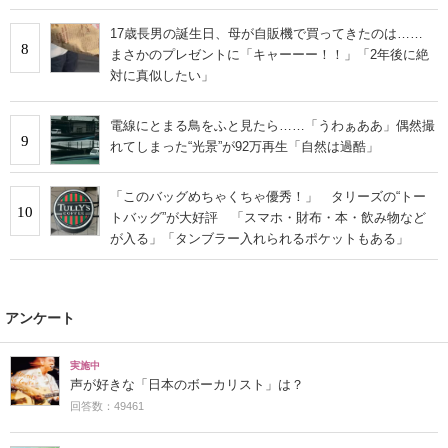
17歳長男の誕生日、母が自販機で買ってきたのは……
8
まさかのプレゼントに「キャーーー！！」「2年後に絶
対に真似したい」
電線にとまる鳥をふと見たら……「うわぁああ」偶然撮
9
れてしまった“光景”が92万再生「自然は過酷」
「このバッグめちゃくちゃ優秀！」 タリーズの“トー
10
トバッグ”が大好評 「スマホ・財布・本・飲み物など
が入る」「タンブラー入れられるポケットもある」
アンケート
実施中
声が好きな「日本のボーカリスト」は？
回答数：49461