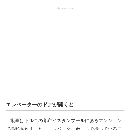
企業向けIT製品の総合サイト
advertisement
IT製品の技術・比較・事例
製造業のIT導入・活用を支援
モノづくり技術者専門サイト
エレクトロニクス専門サイト
電子設計の基本と応用
エネルギーの専門メディア
建設×テクノロジーの最前線
エレベーターのドアが開くと……
ちょっと気になるネットの話題
動画はトルコの都市イスタンブールにあるマンション
で撮影されました。エレベーターホールで待っている三