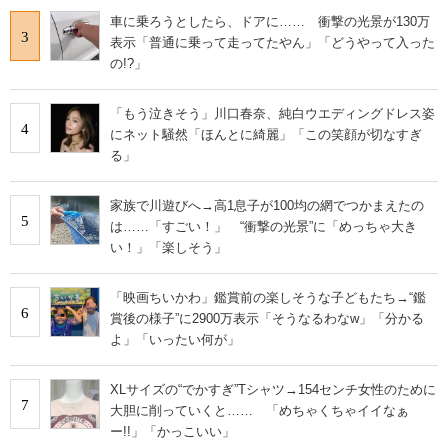
車に乗ろうとしたら、ドアに…… 衝撃の光景が130万
3
表示「普通に乗って走ってたやん」「どうやって入った
の!?」
「もう泣きそう」川口春奈、純白ウエディングドレス姿
4
にネット騒然「ほんとに綺麗」「この笑顔が切なすぎ
る」
家族で川遊びへ→高1息子が100均の網でつかまえたの
5
は……「すごい！」 “衝撃の光景”に「めっちゃ大き
い！」「楽しそう」
「映画ちいかわ」鑑賞前の楽しそうな子どもたち→“鑑
6
賞後の様子”に2900万表示「そうなるわなw」「分かる
よ」「いったい何が」
XLサイズの“でかすぎ”Tシャツ→154センチ女性のために
7
大胆に削っていくと…… 「めちゃくちゃイイなぁ
ー!!」「かっこいい」