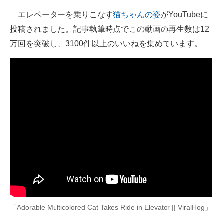
エレベーターを乗りこなす
猫ちゃんの姿
がYouTubeに
ITの今と未来を見通す
投稿されました。記事執筆時点でこの動画の再生数は12
スマホと通信の最新トレンド
万回を突破し、3100件以上のいいねを集めています。
進化するPCとデバイスの未来
好きが集まる 比べて選べる
ビジネスと働き方のヒント
AI活用のいまが分かる
企業ITのトレンドを詳説
経営リーダーのコミュニティ
マーケ×ITの今がよく分かる
「Adorable Multicolored Cat Takes Ride in Elevator || ViralHog」
ITエンジニア向け専門サイト