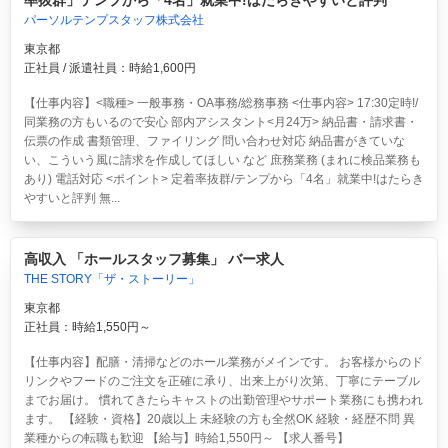
率抜群」テンプから「4名」就業中!はたらきやすいと評判
パーソルテンプスタッフ株式会社
東京都
正社員 / 派遣社員：時給1,600円
【仕事内容】<職種> 一般事務・OA事務/総務事務 <仕事内容> 17:30定時!/
同業務の方もいるので安心 部内アシスタント<月24万> 納品書・請求書・
伝票の作成 書類管理、ファイリング 問い合わせ対応 納品書がきていな
い、こういう風に請求を作成してほしい など 庶務業務 (まれに検品業務も
あり) 電話対応 <ポイント> 定着率抜群/テンプから「4名」就業中!はたらき
やすいと評判 無...
高収入 「ホールスタッフ募集」 バー求人
THE STORY「ザ・ストーリー」
東京都
正社員：時給1,550円～
【仕事内容】配膳・清掃などのホール業務がメインです。 お客様からのド
リンクやフードのご注文を正確に承り、出来上がり次第、丁寧にテーブル
までお届け。 慣れてきたらキャストの出勤管理やサポート業務にも携われ
ます。 【経験・資格】20歳以上 未経験の方も全然OK 経験・経歴不問 異
業種からの転職も歓迎 【給与】時給1,550円～ 【求人番号】