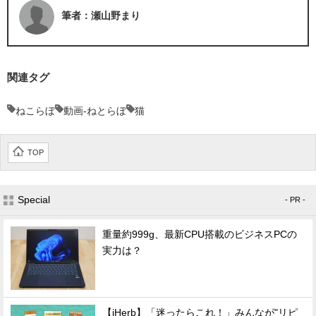
筆者：瀬山野まり
関連タグ
ねこらぼ
動画-ねとらぼ
猫
TOP
Special
- PR -
重量約999g、最新CPU搭載のビジネスPCの
実力は？
【iHerb】「迷ったらこれ！」みんなが"リピ