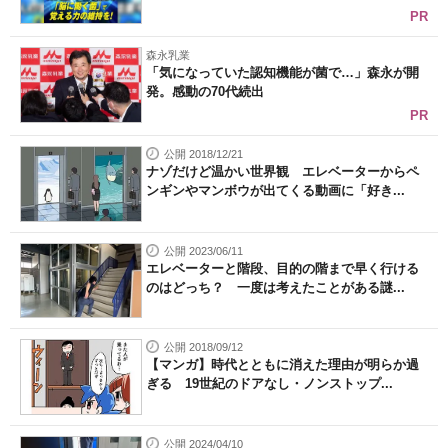
PR
森永乳業
「気になっていた認知機能が菌で…」森永が開
発。感動の70代続出
PR
公開 2018/12/21
ナゾだけど温かい世界観 エレベーターからペ
ンギンやマンボウが出てくる動画に「好き...
公開 2023/06/11
エレベーターと階段、目的の階まで早く行ける
のはどっち？ 一度は考えたことがある謎...
公開 2018/09/12
【マンガ】時代とともに消えた理由が明らか過
ぎる 19世紀のドアなし・ノンストップ...
公開 2024/04/10