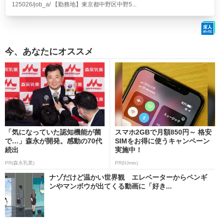
125026/job_a/ 【勤務地】東京都中野区中野5...
今、あなたにオススメ
「気になっていた認知機能が菌
スマホ2GBで月額850円～ 格安
で…」森永が開発。感動の70代
SIMをお得に使うキャンペーン
続出
実施中！
PR(森永乳業)
PR(IIJmio)
ナゾだけど温かい世界観 エレベーターからペンギ
ンやマンボウが出てくる動画に「好き...