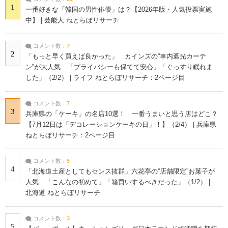
1
一番好きな「韓国の男性俳優」は？【2026年版・人気投票実施
中】 | 芸能人 ねとらぼリサーチ
コメント数：
7
2
「もっと早く買えば良かった」 カインズの“車内遮光カーテ
ン”が大人気 「プライバシーも保てて安心」「ぐっすり眠れま
した」（2/2） | ライフ ねとらぼリサーチ：2ページ目
コメント数：
7
3
兵庫県の「ケーキ」の名店10選！ 一番うまいと思う店はどこ？
【7月12日は「デコレーションケーキの日」！】（2/4） | 兵庫県
ねとらぼリサーチ：2ページ目
コメント数：
5
4
「北海道土産としてもセンス抜群」六花亭の“店舗限定”お菓子が
人気 「こんなの初めて」「箱買いするべきだった」（1/2） |
北海道 ねとらぼリサーチ
コメント数：
3
5