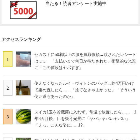
当たる！読者アンケート実施中
アクセスランキング
セカストに50着以上の服を買取依頼→渡されたレシート
1
は…… 「支払いまで何日か待たされた」衝撃的な光景
に「この値段はヤバすぎ」
使えなくなったルイ・ヴィトンのバッグ→約4万円かけ
2
て染め直したら……「捨てなきゃよかった」「そういう
使い道もあったのか」
スイカ1玉を冷蔵庫に入れず、常温で放置したら…… 1
3
年8カ月後、目を疑う光景に「ヤバいヤバいヤバい」
「えっ、こんな姿に……!?」