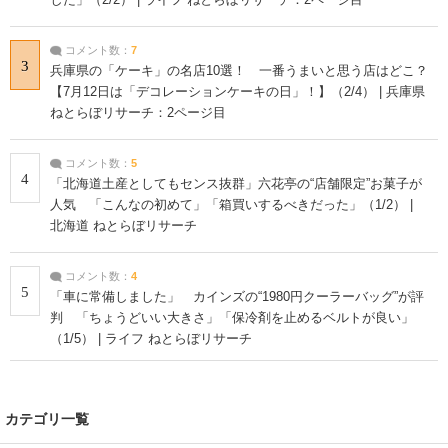
コメント数：
7
3
兵庫県の「ケーキ」の名店10選！ 一番うまいと思う店はどこ？
【7月12日は「デコレーションケーキの日」！】（2/4） | 兵庫県
ねとらぼリサーチ：2ページ目
コメント数：
5
4
「北海道土産としてもセンス抜群」六花亭の“店舗限定”お菓子が
人気 「こんなの初めて」「箱買いするべきだった」（1/2） |
北海道 ねとらぼリサーチ
コメント数：
4
5
「車に常備しました」 カインズの“1980円クーラーバッグ”が評
判 「ちょうどいい大きさ」「保冷剤を止めるベルトが良い」
（1/5） | ライフ ねとらぼリサーチ
カテゴリ一覧