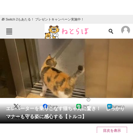
🎁 Switch 2もあたる！ プレゼントキャンペーン実施中！
ねとらぼメニュー
TOP
ニュース
エンタメ
クイズ
グルメ
地域
住まい
教育・育児
動物
リサーチ
2023/12/19 15:00（公開）
X
Share
LINE
hatena
会員記事
エレベーターを乗りこなす猫ちゃんに驚き！ しっかり
マナーも守る姿に感心する【トルコ】
ちゃんと乗りこなしている。
メディア
目次を表示
注目記事を集めた総合ページ