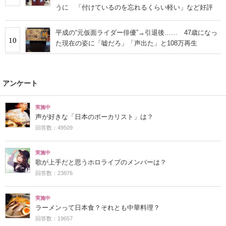
うに 「付けているのを忘れるくらい軽い」など好評
平成の“元仮面ライダー俳優”→引退後…… 47歳になっ
10
た現在の姿に「嘘だろ」「声出た」と108万再生
アンケート
実施中
声が好きな「日本のボーカリスト」は？
回答数：49509
実施中
歌が上手だと思うホロライブのメンバーは？
回答数：23876
実施中
ラーメンって日本食？それとも中華料理？
回答数：19657