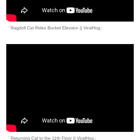
「Ragdoll Cat Rides Bucket Elevator || ViralHog」
「Returning Cat to the 11th Floor || ViralHog」