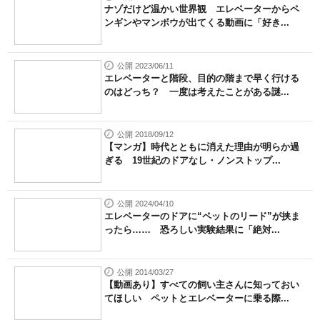
ナゾだけど温かい世界観 エレベーターからペ
ンギンやマンボウが出てくる動画に「好き...
公開 2023/06/11
エレベーターと階段、目的の階まで早く行ける
のはどっち？ 一度は考えたことがある謎...
公開 2018/09/12
【マンガ】時代とともに消えた理由が明らか過
ぎる 19世紀のドアなし・ノンストップ...
公開 2024/04/10
エレベーターのドアに“ペットのリード”が挟ま
ったら…… 恐ろしい実験結果に「絶対...
公開 2014/03/27
【動画あり】すべての飼い主さんに知っておい
てほしい ペットとエレベーターに乗る際...