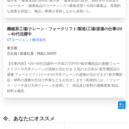
随作業 ・健康食品の原料計量作業 ・健康食品の錠剤、顆粒を作る装置オ
ペレーター ・健康食品のコーティング <募集背景> 今回の募集は、長期的
な就業を前提に、幅広い業務を習得しながら成長いた...
機械系工場/クレーン・フォークリフト/製造/工場/派遣の仕事/20
～40代活躍中
UTエージェント株式会社
東京都
正社員 / 派遣社員：時給1,500円
【仕事内容】<20~40代活躍中><月収27万円可>航空機部品の運搬!フォー
クリフトや天井クレーンの資格が活かせる 人気の土日休み!
航空機部品の
運搬 フォークリフト(リーチ)や天井クレーンの資格が活かせます! 航空機部
品・材料の運搬や仕分け作業などをお任せします <具体的には…> フォー
ク・リーチ及び天井クレーンを使用して、部品及び材料の運搬業務 部品、
材料を棚及...
今、あなたにオススメ