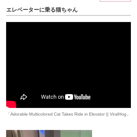
エレベーターに乗る猫ちゃん
ITの今と未来を見通す
スマホと通信の最新トレンド
進化するPCとデバイスの未来
好きが集まる 比べて選べる
ビジネスと働き方のヒント
AI活用のいまが分かる
企業ITのトレンドを詳説
経営リーダーのコミュニティ
「Adorable Multicolored Cat Takes Ride in Elevator || ViralHog」
マーケ×ITの今がよく分かる
ITエンジニア向け専門サイト