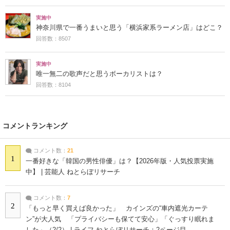
実施中
神奈川県で一番うまいと思う「横浜家系ラーメン店」はどこ？
回答数：8507
実施中
唯一無二の歌声だと思うボーカリストは？
回答数：8104
コメントランキング
コメント数：
21
1
一番好きな「韓国の男性俳優」は？【2026年版・人気投票実施
中】 | 芸能人 ねとらぼリサーチ
コメント数：
7
2
「もっと早く買えば良かった」 カインズの“車内遮光カーテ
ン”が大人気 「プライバシーも保てて安心」「ぐっすり眠れま
した」（2/2） | ライフ ねとらぼリサーチ：2ページ目