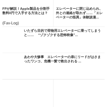
FPが解説！Apple製品を分割手
エレベーターに閉じ込められ、
数料0円で入手する方法とは？
外との連絡が取れず……「エレ
ベーターの怪異」体験談漫...
(Fav-Log)
いたずら目的で荷物用エレベーターに乗ってしまう
と…… “ゾクゾクする恐怖映像”...
あわや大惨事 エレベーターの扉にリードがはさま
ったワンコ、危機一髪で救出される ...