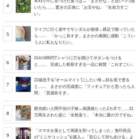
草刈り中に見つけた葉っぱ→「まさかな」と思いつつ抜
4
いたら…… 驚きの正体に「お宝やね」「生命力すご
い」
ライブに行く道中でサンダルが崩壊→裸足で困っていた
5
ら…… 「かっこ良すぎ」まさかの展開に感動「こうい
う人に私もなりたい」
GUの990円Tシャツに穴を開けてボタンをつける
6
と…… 完成した斬新すぎる一品に称賛「これすごい」
22歳息子を“オールマイト”にしたい母→顔を黒で塗る
7
と…… まさかの完成度に「フィギュアかと思ったら人
間」「質感良すぎ」
眼光鋭い人間不信の子猫→保護後たった2カ月で……31
8
万再生された姿に「全然違う」「本当に愛の力ですね」
「スマホを落として画面を割ってしまった」無印良品
9
の“ミニサコッシュ”を購入→「安心して持ち歩ける」よ