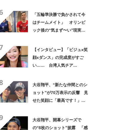
の神業がすごすぎる【海外】
6
「五輪準決勝で負かされて今
はチームメイト」 オリンピ
ック後の“気まず〜い”現実に
親近感「あるある」「何か話
7
そうよ！」
【インタビュー】「ビジュx笑
顔xダンス」の完成度がすご
い…… 台湾人気チア
「Fubon Angels」丹丹に話
8
を聞いた
大谷翔平、“新たな仲間とのシ
ョット”が70万表示の反響 見
せた笑顔に「最高です！」
「応援してるよ」
9
大谷翔平、開幕シリーズで
の“8枚のショット”披露 「感