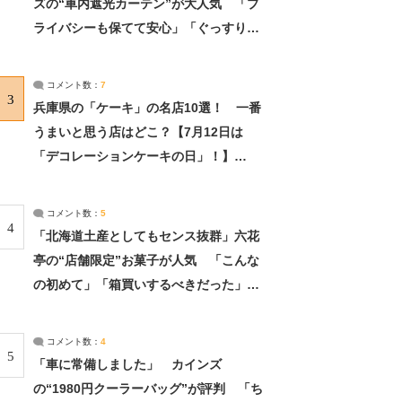
ズの“車内遮光カーテン”が大人気 「プ
ライバシーも保てて安心」「ぐっすり眠
れました」（2/2） | ライフ ねとらぼリ
サーチ：2ページ目
コメント数：
7
3
兵庫県の「ケーキ」の名店10選！ 一番
うまいと思う店はどこ？【7月12日は
「デコレーションケーキの日」！】
（2/4） | 兵庫県 ねとらぼリサーチ：2ペ
ージ目
コメント数：
5
4
「北海道土産としてもセンス抜群」六花
亭の“店舗限定”お菓子が人気 「こんな
の初めて」「箱買いするべきだった」
（1/2） | 北海道 ねとらぼリサーチ
コメント数：
4
5
「車に常備しました」 カインズ
の“1980円クーラーバッグ”が評判 「ち