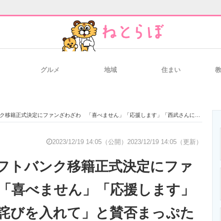
グルメ
地域
住まい
と未来を見通す
スマホと通信の最新トレンド
進化するPCとデ
正式決定にファンざわざわ 「喜べません」「応援します」「西武さんに詫びを入れて」と賛否まっぷたつ
のいまが分かる
企業ITのトレンドを詳説
経営リーダーの
2023/12/19 14:05（公開）
2023/12/19 14:05（更新）
フトバンク移籍正式決定にファ
T製品の総合サイト
IT製品の技術・比較・事例
製造業のIT導入
「喜べません」「応援します」
詫びを入れて」と賛否まっぷた