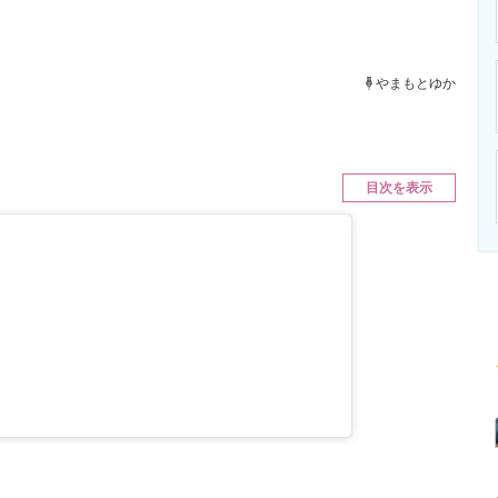
ニクス専門サイト
電子設計の基本と応用
エネルギーの専
やまもとゆか
目次を表示