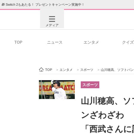
🎁 Switch 2もあたる！ プレゼントキャンペーン実施中！
メディア
TOP
ニュース
エンタメ
クイズ
注目記事を集めた総合ページ
ITの今
TOP
>
エンタメ
>
スポーツ
>
山川穂高、ソフトバンク移籍
ビジネスと働き方のヒント
AI活用
スポーツ
山川穂高、ソ
ITエンジニア向け専門サイト
企業向けI
ンざわざわ 
「西武さんに