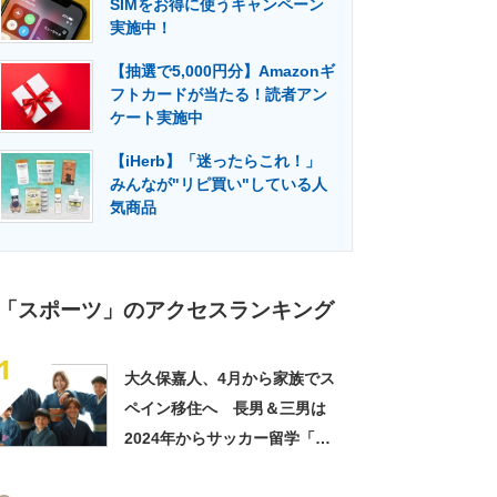
SIMをお得に使うキャンペーン
門メディア
建設×テクノロジーの最前線
実施中！
【抽選で5,000円分】Amazonギ
フトカードが当たる！読者アン
ケート実施中
【iHerb】「迷ったらこれ！」
みんなが"リピ買い"している人
気商品
「スポーツ」のアクセスランキング
1
大久保嘉人、4月から家族でス
ペイン移住へ 長男＆三男は
2024年からサッカー留学「子
供たちの夢への挑戦を近くで