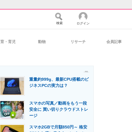
検索
ログイン
教育・育児
動物
リサーチ
会員記事
バイスの未来
好きが集まる 比べて選べる
- PR -
重量約999g、最新CPU搭載のビ
コミュニティ
マーケ×ITの今がよく分かる
ジネスPCの実力は？
スマホの写真／動画をもう一段
・活用を支援
安全に 買い切りクラウドストレ
ージ
スマホ2GBで月額850円～ 格安