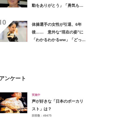
動をありがとう」「勇気もら
った」と“95万いいね”
10
体操選手の女性が引退、6年
後…… 意外な“現在の姿”に
「わかるわかるww」「どっち
も好き！」「さすがです」
アンケート
実施中
声が好きな「日本のボーカリ
スト」は？
回答数：49475