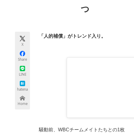
モノづくり技術者専門サイト
エレクトロ
つ
ちょっと気になるネットの話題
「人的補償」がトレンド入り。
X
Share
LINE
hatena
Home
騒動前、WBCチームメイトたちとの1枚