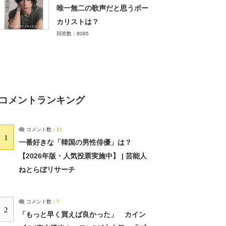
唯一無二の歌声だと思うボー
カリストは？
回答数：8085
コメントランキング
コメント数：
21
1
一番好きな「韓国の男性俳優」は？
【2026年版・人気投票実施中】 | 芸能人
ねとらぼリサーチ
コメント数：
7
2
「もっと早く買えば良かった」 カイン