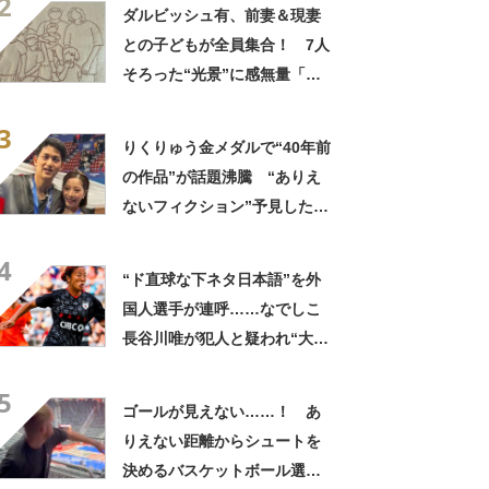
2
応援したい」
ダルビッシュ有、前妻＆現妻
との子どもが全員集合！ 7人
そろった“光景”に感無量「本
当に幸せ」「一生の宝物で
3
す」
りくりゅう金メダルで“40年前
の作品”が話題沸騰 “ありえ
ないフィクション”予見した内
容に「現実が漫画越えた」
4
「未来が見えてたんじゃない
“ド直球な下ネタ日本語”を外
か」
国人選手が連呼……なでしこ
長谷川唯が犯人と疑われ“大先
輩”が謝罪「教えたのは私で
5
す」
ゴールが見えない……！ あ
りえない距離からシュートを
決めるバスケットボール選手