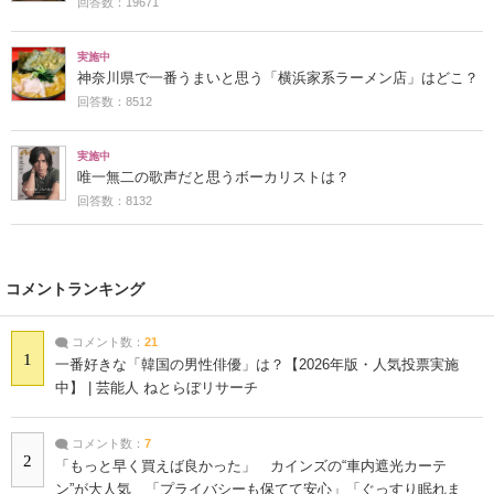
回答数：19671
実施中
神奈川県で一番うまいと思う「横浜家系ラーメン店」はどこ？
回答数：8512
実施中
唯一無二の歌声だと思うボーカリストは？
回答数：8132
コメントランキング
コメント数：
21
1
一番好きな「韓国の男性俳優」は？【2026年版・人気投票実施
中】 | 芸能人 ねとらぼリサーチ
コメント数：
7
2
「もっと早く買えば良かった」 カインズの“車内遮光カーテ
ン”が大人気 「プライバシーも保てて安心」「ぐっすり眠れま