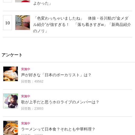
よかった」
「色変わっちゃいましたね」 体操・谷川航の“金メダ
10
ル紹介”が強すぎる！ 「落ち着きすぎw」「新商品紹介
のノリ」
アンケート
実施中
声が好きな「日本のボーカリスト」は？
回答数：49562
実施中
歌が上手だと思うホロライブのメンバーは？
回答数：23893
実施中
ラーメンって日本食？それとも中華料理？