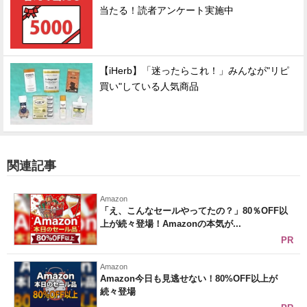
当たる！読者アンケート実施中
【iHerb】「迷ったらこれ！」みんなが"リピ
買い"している人気商品
関連記事
Amazon
「え、こんなセールやってたの？」80％OFF以
上が続々登場！Amazonの本気が...
PR
Amazon
Amazon今日も見逃せない！80%OFF以上が
続々登場