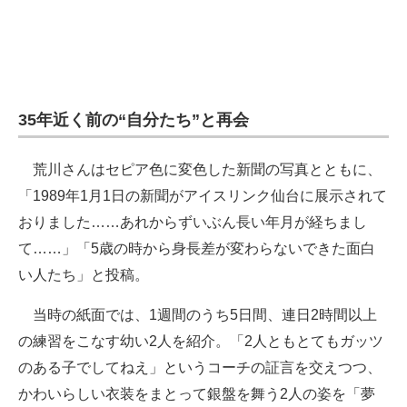
企業向けIT製品の総合サイト
IT製品の技術・比較・事例
製造業のIT導入・活用を支援
35年近く前の“自分たち”と再会
モノづくり技術者専門サイト
荒川さんはセピア色に変色した新聞の写真とともに、
エレクトロニクス専門サイト
「1989年1月1日の新聞がアイスリンク仙台に展示されて
電子設計の基本と応用
おりました……あれからずいぶん長い年月が経ちまし
て……」「5歳の時から身長差が変わらないできた面白
エネルギーの専門メディア
い人たち」と投稿。
建設×テクノロジーの最前線
当時の紙面では、1週間のうち5日間、連日2時間以上
ちょっと気になるネットの話題
の練習をこなす幼い2人を紹介。「2人ともとてもガッツ
のある子でしてねえ」というコーチの証言を交えつつ、
かわいらしい衣装をまとって銀盤を舞う2人の姿を「夢