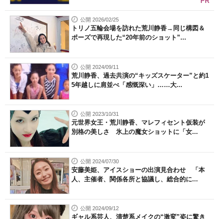
PR
公開 2026/02/25
トリノ五輪会場を訪れた荒川静香→同じ構図＆
ポーズで再現した“20年前のショット”...
公開 2024/09/11
荒川静香、過去共演の“キッズスケーター”と約1
5年越しに肩並べ「感慨深い」……大...
公開 2023/10/31
元世界女王・荒川静香、マレフィセント仮装が
別格の美しさ 氷上の魔女ショットに「女...
公開 2024/07/30
安藤美姫、アイスショーの出演見合わせ 「本
人、主催者、関係各所と協議し、総合的に...
公開 2024/09/12
ギャル系芸人、清楚系メイクの“激変”姿に驚き