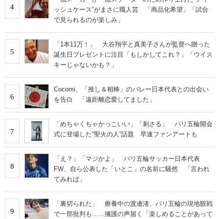
4
ッシュケース”がまさに職人芸 「商品化希望」「試合
で見られるのが楽しみ」
「1本11万！」 大谷翔平と真美子さんが監督へ贈った
5
誕生日プレゼントに注目「もしかしてこれ？」「ウイス
キーじゃないかも？」
Cocomi、「推し＆相棒」のバレー日本代表との出会い
6
を告白 「遠距離恋愛してました」
「めちゃくちゃかっこいい」「刺さる」 パリ五輪開会
7
式に登場した“聖火の人”話題 早速ファンアートも
「え？」「マジかよ」 パリ五輪サッカー日本代表
8
FW、自ら公表した「いとこ」の名前に騒然 「言われ
てみれば」
「裏切られた」 療養中の渡邊渚、パリ五輪の現地観戦
9
で一部批判も……擁護の声届く「楽しめることがあって