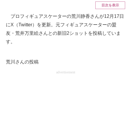
目次を表示
ITの今と未来を見通す
プロフィギュアスケーターの荒川静香さんが12月17日
にX（Twitter）を更新。元フィギュアスケーターの盟
スマホと通信の最新トレンド
友・荒井万里絵さんとの新旧2ショットを投稿していま
進化するPCとデバイスの未来
す。
好きが集まる 比べて選べる
荒川さんの投稿
ビジネスと働き方のヒント
advertisement
AI活用のいまが分かる
企業ITのトレンドを詳説
経営リーダーのコミュニティ
マーケ×ITの今がよく分かる
ITエンジニア向け専門サイト