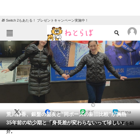
🎁 Switch 2もあたる！ プレゼントキャンペーン実施中！
ねとらぼメニュー
TOP
ニュース
エンタメ
クイズ
グルメ
地域
住まい
教育・育児
動物
リサーチ
スポーツ
2023/12/19 17:00（公開）
X
Share
LINE
hatena
会員記事
荒川静香、銀盤の盟友と“同ポーズの新旧比較”が胸熱
35年前の幼少期と「身長差が変わらないって珍しい」
「チビッコスケーター奮闘記」と題された35年前の新聞記事を紹
メディア
介。
注目記事を集めた総合ページ