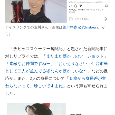
アイスリンクでの荒川さん（画像は
荒川静香 公式Instagram
か
ら）
「チビッコスケーター奮闘記」と題された新聞記事に
対しリプライでは、「
またまた懐かしのツーショット
」
「
素敵なお仲間ですねー
」「
おかえりなさい 仙台市民
として二人が並んでる姿なんか懐かしいな〜
」などの反
応が。また、2人の身長について「
５歳から身長差が変
わらないって、珍しいですよね
」という声も寄せられま
した。