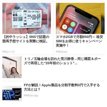
【的中ラッシュ】SNSで話題の
スマホ2GBで月額850円～ 格安
競馬予想サイトを実際に検証。
SIMをお得に使うキャンペーン
実施中！
PR(ルーツ)
PR(IIJmio)
トリノ五輪会場を訪れた荒川静香→同じ構図＆ポー
ズで再現した“20年前のショット”...
FPが解説！Apple製品を分割手数料0円で入手する
方法とは？
PR(Fav-Log)