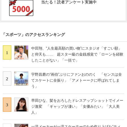
当たる！読者アンケート実施中
「スポーツ」のアクセスランキング
中田翔、“人生最高額の買い物”にスタジオ「すごい額」
1
と仰天も…… 超スター級の金銭感覚で「ローンを経験
したことがない」「一括で」
宇野昌磨の“画伯”ぶりにファンおののく 「センスは全
2
てスケートに全振り」「アメトーークに呼ばれてしま
う」
早田ひな、髪をおろしたドレスアップショットでイメー
3
ジ激変 「ギャップが凄い」「女優みたい」「大人美
人」
一流メーカーが一流スケーターのため作り上げた“ティ