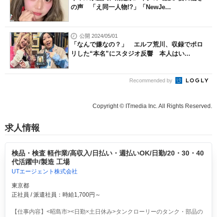
の声 「え同一人物!?」「NewJe...
公開 2024/05/01
「なんで嫌なの？」 エルフ荒川、収録でポロ
リした“本名”にスタジオ反響 本人はい...
Recommended by
Copyright © ITmedia Inc. All Rights Reserved.
求人情報
検品・検査 軽作業/高収入/日払い・週払いOK/日勤/20・30・40
代活躍中/製造 工場
UTエージェント株式会社
東京都
正社員 / 派遣社員：時給1,700円～
【仕事内容】<昭島市><日勤×土日休み>タンクローリーのタンク・部品の