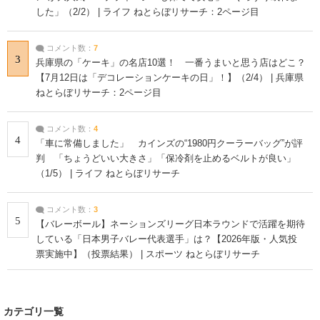
した」（2/2） | ライフ ねとらぼリサーチ：2ページ目
コメント数：
7
3
兵庫県の「ケーキ」の名店10選！ 一番うまいと思う店はどこ？
【7月12日は「デコレーションケーキの日」！】（2/4） | 兵庫県
ねとらぼリサーチ：2ページ目
コメント数：
4
4
「車に常備しました」 カインズの“1980円クーラーバッグ”が評
判 「ちょうどいい大きさ」「保冷剤を止めるベルトが良い」
（1/5） | ライフ ねとらぼリサーチ
コメント数：
3
5
【バレーボール】ネーションズリーグ日本ラウンドで活躍を期待
している「日本男子バレー代表選手」は？【2026年版・人気投
票実施中】（投票結果） | スポーツ ねとらぼリサーチ
カテゴリ一覧