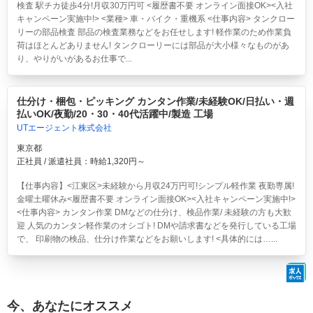
検査 駅チカ徒歩4分!月収30万円可 <履歴書不要 オンライン面接OK><入社
キャンペーン実施中!> <業種> 車・バイク・重機系 <仕事内容> タンクロー
リーの部品検査 部品の検査業務などをお任せします! 軽作業のため作業負
荷はほとんどありません! タンクローリーには部品が大小様々なものがあ
り、やりがいがあるお仕事で...
仕分け・梱包・ピッキング カンタン作業/未経験OK/日払い・週
払いOK/夜勤/20・30・40代活躍中/製造 工場
UTエージェント株式会社
東京都
正社員 / 派遣社員：時給1,320円～
【仕事内容】<江東区>
未経験から月収24万円可!シンプル軽作業 夜勤専属!
金曜土曜休み<履歴書不要 オンライン面接OK><入社キャンペーン実施中!>
<仕事内容> カンタン作業 DMなどの仕分け、検品作業/ 未経験の方も大歓
迎 人気のカンタン軽作業のオシゴト! DMや請求書などを発行している工場
で、 印刷物の検品、仕分け作業などをお願いします! <具体的には…...
今、あなたにオススメ