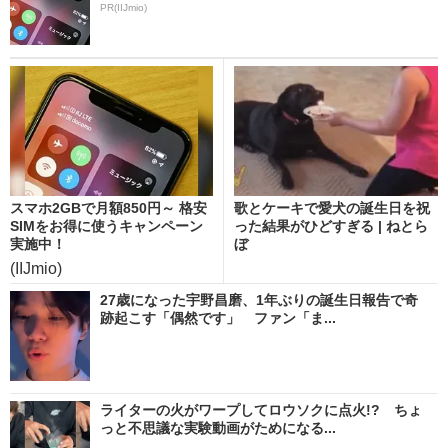
PR(IIJmio)
スマホ2GBで月額850円～ 格安
歌とケーキで愛犬の誕生日を祝
SIMをお得に使うキャンペーン
った結果がひどすぎる | ねとら
実施中！
ぼ
(IIJmio)
27歳になった宇野昌磨、1年ぶりの誕生日報告で奇
跡起こす「偶然です」 ファン「ま...
ライターの火がワープしてロウソクに点火!? ちょ
っと不思議な実験動画がためになる...