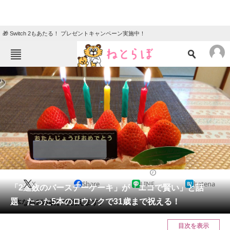
🎁 Switch 2もあたる！ プレゼントキャンペーン実施中！
ねとらぼメニュー
TOP
ニュース
エンタメ
クイズ
グルメ
地域
住まい
教育・育児
動物
リサーチ
2023/12/21 19:30（公開）
X
Share
LINE
hatena
会員記事
「2進数のバースデーケーキ」が「エコで賢い」と話
題 たった5本のロウソクで31歳まで祝える！
8本なら255歳まで祝えます。
メディア
目次を表示
注目記事を集めた総合ページ