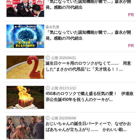
「気になっていた認知機能が菌で…」森永が開
発。感動の70代続出
PR
森永乳業
「気になっていた認知機能が菌で…」森永が開
発。感動の70代続出
PR
公開 2025/06/21
誕生日ケーキ用のロウソクがなくて…… 用意
した“まさかの代用品”に「天才現る！！...
公開 2017/11/12
450本のロウソクで燃え盛る狂気の愛！ 伊達政
宗公生誕450年を祝う人のケーキが...
公開 2023/05/08
おじいちゃんの誕生日パーティーで、なぜかお
ばあちゃんが立ち上がり…… かわいい勘...