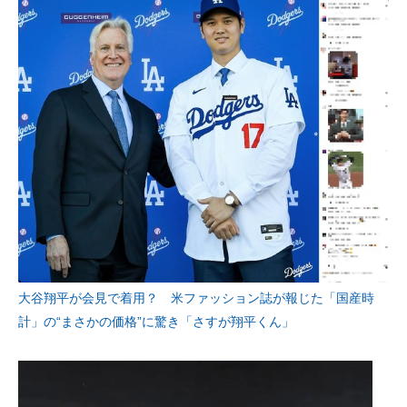
大谷翔平が会見で着用？ 米ファッション誌が報じた「国産時
計」の“まさかの価格”に驚き「さすが翔平くん」