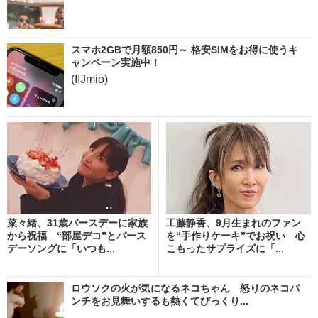
スマホ2GBで月額850円～ 格安SIMをお得に使うキ
ャンペーン実施中！
(IIJmio)
菜々緒、31歳バースデーに家族
工藤静香、9月生まれのファン
から祝福 “部屋デコ”とバース
を“手作りケーキ”でお祝い 心
デーソングに「いつも...
こもったサプライズに「...
ロウソクの火が気になるネコちゃん 怒りのネコパ
ンチをお見舞いするも熱くてびっくり...