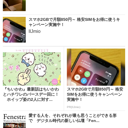
スマホ2GBで月額850円～ 格安SIMをお得に使うキ
ャンペーン実施中！
IIJmio
『ちいかわ』最新話はちいかわ
スマホ2GBで月額850円～ 格安
とハチワレのバースデー回に！
SIMをお得に使うキャンペーン
ホイップ姿の2人に対す...
実施中！
PR(IIJmio)
愛する人を、それぞれが最も思うことができる形
で デジタル時代の新しい仏壇「Fen...