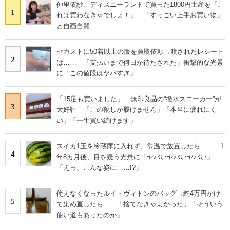
仲里依紗、ディズニーランドで買った1800円土産を「こ
1
れは買わなきゃでしょ！」 「すっごい上手お買い物」
と自画自賛
セカストに50着以上の服を買取依頼→渡されたレシート
2
は…… 「支払いまで何日か待たされた」衝撃的な光景
に「この値段はヤバすぎ」
「15足も買いました」 無印良品の“撥水スニーカー”が
3
大好評 「この靴しか履けません」「本当に疲れにく
い」「一生買い続けます」
スイカ1玉を冷蔵庫に入れず、常温で放置したら…… 1
4
年8カ月後、目を疑う光景に「ヤバいヤバいヤバい」
「えっ、こんな姿に……!?」
使えなくなったルイ・ヴィトンのバッグ→約4万円かけ
5
て染め直したら……「捨てなきゃよかった」「そういう
使い道もあったのか」