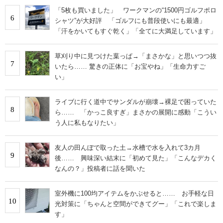
「5枚も買いました」 ワークマンの“1500円ゴルフポロ
6
シャツ”が大好評 「ゴルフにも普段使いにも最適」
「汗をかいてもすぐ乾く」「全てに大満足しています」
草刈り中に見つけた葉っぱ→「まさかな」と思いつつ抜
7
いたら…… 驚きの正体に「お宝やね」「生命力すご
い」
ライブに行く道中でサンダルが崩壊→裸足で困っていた
8
ら…… 「かっこ良すぎ」まさかの展開に感動「こうい
う人に私もなりたい」
友人の田んぼで取った土→水槽で水を入れて3カ月
9
後…… 興味深い結末に「初めて見た」「こんなデカく
なんの？」投稿者に話を聞いた
室外機に100均アイテムをかぶせると…… お手軽な日
10
光対策に「ちゃんと空間ができてグー」「これで楽しま
す」