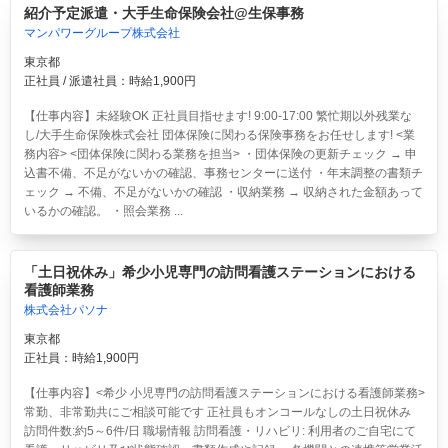
紹介予定派遣・大手生命保険会社@生保事務
マンパワーグループ株式会社
東京都
正社員 / 派遣社員：時給1,900円
【仕事内容】未経験OK 正社員目指せます! 9:00-17:00 繁忙期以外残業な
し/大手生命保険株式会社 団体保険に関わる保険事務をお任せします! <業
務内容> <団体保険に関わる業務を担当> ・団体保険の更新チェック → 申
込書不備、不足がないかの確認、事務センターに送付 ・年末調整の書類チ
ェック → 不備、不足がないかの確認 ・収納業務 → 収納された金額あって
いるかの確認。 ・照会業務 ...
「土日祝休み」希少小児専門の訪問看護ステーションにおける
看護師業務
株式会社パソナ
東京都
正社員：時給1,900円
【仕事内容】<希少 小児専門の訪問看護ステーションにおける看護師業務>
常勤、非常勤共にご相談可能です 正社員もオンコールなしの土日祝休み
訪問件数:約5～6件/日 職場情報 訪問看護・リハビリ: 利用者のご自宅にて