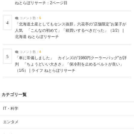
ねとらぼリサーチ：2ページ目
コメント数：
5
4
「北海道土産としてもセンス抜群」六花亭の“店舗限定”お菓子が
人気 「こんなの初めて」「箱買いするべきだった」（1/2） |
北海道 ねとらぼリサーチ
コメント数：
4
5
「車に常備しました」 カインズの“1980円クーラーバッグ”が評
判 「ちょうどいい大きさ」「保冷剤を止めるベルトが良い」
（1/5） | ライフ ねとらぼリサーチ
カテゴリ一覧
IT・科学
エンタメ