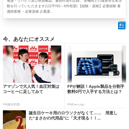
看護・リハビリ及び状態確認、書類作成や記録、 各機関との連携等営業活
動を行っていただきます(1日平均5～6件程度) 【経験・資格】必要経験 看
護師業務 ・必要資格 正看護...
今、あなたにオススメ
アマゾンで大人気！血圧対策は
FPが解説！Apple製品を分割手
コーヒーに足してみて
数料0円で入手する方法とは？
PR(森永乳業)
PR(Fav-Log)
誕生日ケーキ用のロウソクがなくて…… 用意し
た“まさかの代用品”に「天才現る！！...