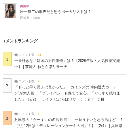
実施中
唯一無二の歌声だと思うボーカリストは？
回答数：8108
コメントランキング
コメント数：
21
1
一番好きな「韓国の男性俳優」は？【2026年版・人気投票実施
中】 | 芸能人 ねとらぼリサーチ
コメント数：
7
2
「もっと早く買えば良かった」 カインズの“車内遮光カーテ
ン”が大人気 「プライバシーも保てて安心」「ぐっすり眠れま
した」（2/2） | ライフ ねとらぼリサーチ：2ページ目
コメント数：
7
3
兵庫県の「ケーキ」の名店10選！ 一番うまいと思う店はどこ？
【7月12日は「デコレーションケーキの日」！】（2/4） | 兵庫県