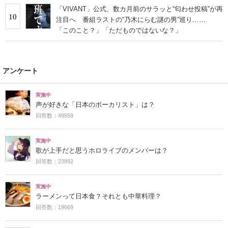
「VIVANT」公式、数カ月前のサラッと“匂わせ投稿”が再
10
注目へ 番組ラストの“乃木にらむ謎の男”巡り……
「このこと？」「ただものではないな？」
アンケート
実施中
声が好きな「日本のボーカリスト」は？
回答数：49559
実施中
歌が上手だと思うホロライブのメンバーは？
回答数：23892
実施中
ラーメンって日本食？それとも中華料理？
回答数：19669