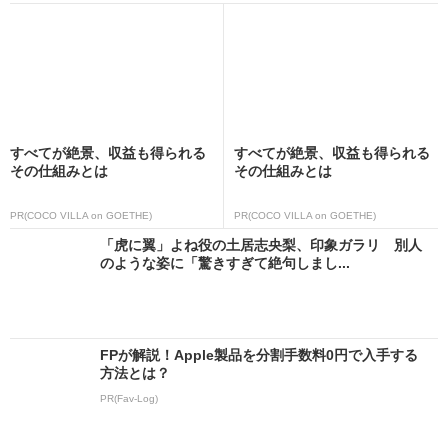
すべてが絶景、収益も得られる
すべてが絶景、収益も得られる
その仕組みとは
その仕組みとは
PR(COCO VILLA on GOETHE)
PR(COCO VILLA on GOETHE)
「虎に翼」よね役の土居志央梨、印象ガラリ 別人
のような姿に「驚きすぎて絶句しまし...
FPが解説！Apple製品を分割手数料0円で入手する
方法とは？
PR(Fav-Log)