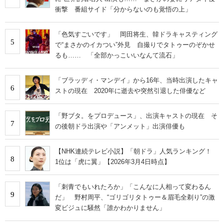
衝撃 番組サイド「分からないのも覚悟の上」
「色気すごいです」 岡田将生、韓ドラキャスティング
5
で“まさかのイカつい”外見 自撮りでタトゥーのぞかせ
るも…… 「全部かっこいいなんて流石」
「ブラッディ・マンデイ」から16年、当時出演したキャ
6
ストの現在 2020年に逝去や突然引退した俳優など
「野ブタ。をプロデュース」、出演キャストの現在 そ
7
の後朝ドラ出演や「アンメット」出演俳優も
【NHK連続テレビ小説】「朝ドラ」人気ランキング！
8
1位は「虎に翼」【2026年3月4日時点】
「刺青でもいれたろか」「こんなに人相って変わるん
9
だ」 野村周平、“ゴリゴリタトゥー＆眉毛全剃り”の激
変ビジュに騒然「誰かわかりません」