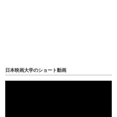
企業向けIT製品の総合サイト
IT製品の技術・比較・事例
製造業のIT導入・活用を支援
モノづくり技術者専門サイト
エレクトロニクス専門サイト
電子設計の基本と応用
日本映画大学のショート動画
エネルギーの専門メディア
建設×テクノロジーの最前線
ちょっと気になるネットの話題