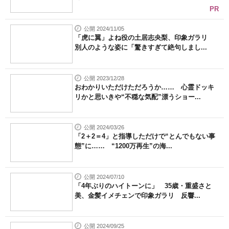
PR
公開 2024/11/05
「虎に翼」よね役の土居志央梨、印象ガラリ
別人のような姿に「驚きすぎて絶句しまし...
公開 2023/12/28
おわかりいただけただろうか…… 心霊ドッキ
リかと思いきや“不穏な気配”漂うショー...
公開 2024/03/26
「2＋2＝4」と指導しただけで“とんでもない事
態”に…… “1200万再生”の海...
公開 2024/07/10
「4年ぶりのハイトーンに」 35歳・重盛さと
美、金髪イメチェンで印象ガラリ 反響...
公開 2024/09/25