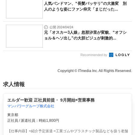
人気バンドマン、“長髪バッサリ”の大激変 別
人のような姿にファン仰天「まじだった...
公開 2024/04/24
元「オスカー3人娘」忽那汐里が変貌、“オフシ
ョル＆ヘソ出し”の大胆ビジュが刺激的...
Recommended by
Copyright © ITmedia Inc. All Rights Reserved.
求人情報
エルダー歓迎 正社員前提・ 9月開始×営業事務
マンパワーグループ株式会社
東京都
正社員 / 派遣社員：時給1,800円
【仕事内容】<紹介予定派遣 >工業ゴムやプラスチック製品などを扱う老舗