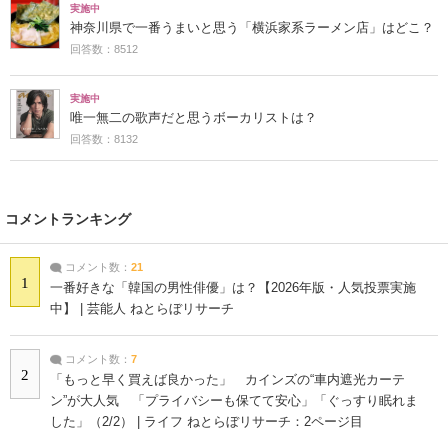
実施中
神奈川県で一番うまいと思う「横浜家系ラーメン店」はどこ？
回答数：8512
実施中
唯一無二の歌声だと思うボーカリストは？
回答数：8132
コメントランキング
コメント数：
21
1
一番好きな「韓国の男性俳優」は？【2026年版・人気投票実施
中】 | 芸能人 ねとらぼリサーチ
コメント数：
7
2
「もっと早く買えば良かった」 カインズの“車内遮光カーテ
ン”が大人気 「プライバシーも保てて安心」「ぐっすり眠れま
した」（2/2） | ライフ ねとらぼリサーチ：2ページ目