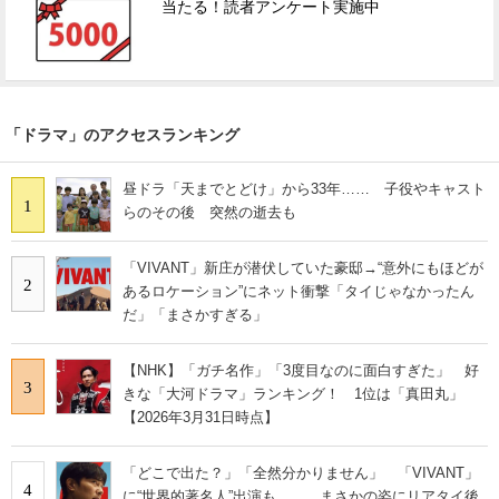
当たる！読者アンケート実施中
「ドラマ」のアクセスランキング
昼ドラ「天までとどけ」から33年…… 子役やキャスト
1
らのその後 突然の逝去も
「VIVANT」新庄が潜伏していた豪邸→“意外にもほどが
2
あるロケーション”にネット衝撃「タイじゃなかったん
だ」「まさかすぎる」
【NHK】「ガチ名作」「3度目なのに面白すぎた」 好
3
きな「大河ドラマ」ランキング！ 1位は「真田丸」
【2026年3月31日時点】
「どこで出た？」「全然分かりません」 「VIVANT」
4
に“世界的著名人”出演も…… まさかの姿にリアタイ後