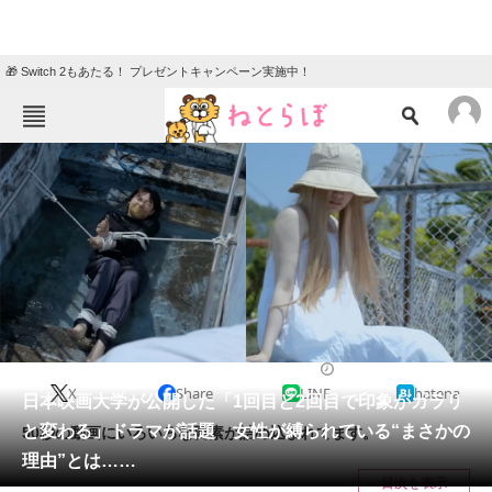
🎁 Switch 2もあたる！ プレゼントキャンペーン実施中！
ねとらぼメニュー
TOP
ニュース
エンタメ
クイズ
グルメ
地域
住まい
教育・育児
動物
リサーチ
ドラマ
2023/12/27 20:00（公開）
X
Share
LINE
hatena
会員記事
日本映画大学が公開した「1回目と2回目で印象がガラリ
と変わる」ドラマが話題 女性が縛られている“まさかの
50秒の動画にいろいろな要素が詰め込まれてます。
メディア
理由”とは……
目次を表示
注目記事を集めた総合ページ