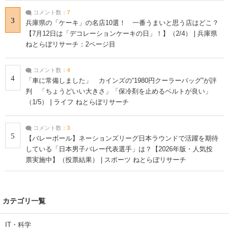
コメント数：
7
3
兵庫県の「ケーキ」の名店10選！ 一番うまいと思う店はどこ？
【7月12日は「デコレーションケーキの日」！】（2/4） | 兵庫県
ねとらぼリサーチ：2ページ目
コメント数：
4
4
「車に常備しました」 カインズの“1980円クーラーバッグ”が評
判 「ちょうどいい大きさ」「保冷剤を止めるベルトが良い」
（1/5） | ライフ ねとらぼリサーチ
コメント数：
3
5
【バレーボール】ネーションズリーグ日本ラウンドで活躍を期待
している「日本男子バレー代表選手」は？【2026年版・人気投
票実施中】（投票結果） | スポーツ ねとらぼリサーチ
カテゴリ一覧
IT・科学