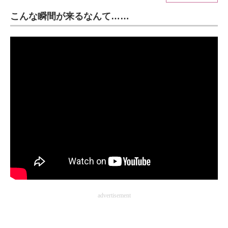
こんな瞬間が来るなんて……
ITの今と未来を見通す
スマホと通信の最新トレンド
進化するPCとデバイスの未来
好きが集まる 比べて選べる
ビジネスと働き方のヒント
AI活用のいまが分かる
企業ITのトレンドを詳説
経営リーダーのコミュニティ
advertisement
マーケ×ITの今がよく分かる
ITエンジニア向け専門サイト