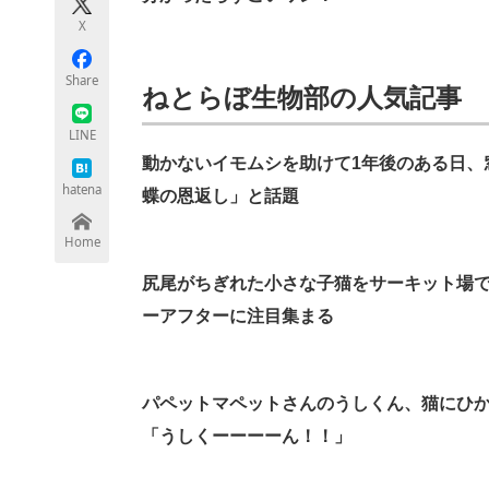
モノづくり技術者専門サイト
エレクトロ
X
Share
ねとらぼ生物部の人気記事
ちょっと気になるネットの話題
LINE
動かないイモムシを助けて1年後のある日、
hatena
蝶の恩返し」と話題
Home
尻尾がちぎれた小さな子猫をサーキット場で
ーアフターに注目集まる
パペットマペットさんのうしくん、猫にひ
「うしくーーーーん！！」