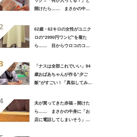
ッグ→「何か入ってる！」と
開けたら…… まさかの中身
に「買いに走った」「コスパ
2
良すぎる」
62歳・62キロの女性がユニク
ロの“2990円ワンピ”を着た
ら…… 目からウロコのコー
デに「全色ほしいくらい」
3
「参考になりました」
「ナスは全部これでいい」94
歳おばあちゃんが作る“夕ご
飯”がすごい！「真似してみま
す」「憧れます」
4
夫が買ってきた赤福→開けた
ら…… まさかの中身に「お
店に電話してしまいそう」
「さすがに初めて見ました
笑」と107万表示