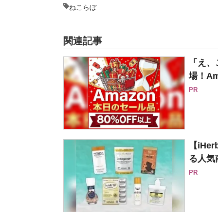
ねこらぼ
関連記事
「え、
場！Am
PR
【iH
る人気
PR