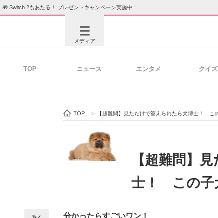
🎁 Switch 2もあたる！ プレゼントキャンペーン実施中！
メディア
TOP
ニュース
エンタメ
クイズ
注目記事を集めた総合ページ
ITの今
TOP
>
【超難問】見ただけで答えられたら犬博士！ こ
ビジネスと働き方のヒント
AI活用
【超難問】見
士！ この子
ITエンジニア向け専門サイト
企業向けI
分かったらすごいワン！