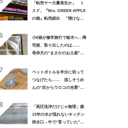
5
「転売ヤー大量発生か」 ミ
スド、『Mrs. GREEN APPLE
の箱』転売続出 「情けない
と思わないのかな」「呆れる
6
わ」 2500円での出品も
小6娘が修学旅行で栃木へ→帰
宅後、取り出したのは……
母仰天の“まさかのお土産”に
「仕掛けが凄すぎる!!」「娘
7
から賄賂がw」
ペットボトルを半分に切って
つなげたら…… 流しそうめ
んの“目からウロコの光景”に
「えっ!? 天才すぎて」「夏
8
休みに絶対やる」
「高圧洗浄だけじゃ無理」築
15年の水が流れないキッチン
排水口→中で“育っていた”の