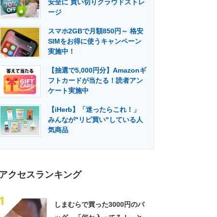
安全に 買い切りクラウドストレ
門メディア
建設×テクノロジーの最前線
ージ
スマホ2GBで月額850円～ 格安
SIMをお得に使うキャンペーン
実施中！
【抽選で5,000円分】Amazonギ
フトカードが当たる！読者アン
ケート実施中
【iHerb】「迷ったらこれ！」
みんなが"リピ買い"している人
気商品
アクセスランキング
1
しまむらで買った3000円のバ