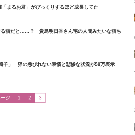
猫「まるお君」がびっくりするほど成長してた
する猫だと……？ 貴島明日香さん宅の人間みたいな猫ち
椅子」 猫の悪びれない表情と悲惨な状況が58万表示
ページ
1
2
3