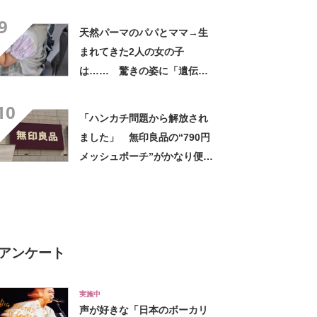
は…… 衝撃の光景に「排水
9
って大変」
天然パーマのパパとママ→生
まれてきた2人の女の子
は…… 驚きの姿に「遺伝っ
て不思議ですね」
10
「ハンカチ問題から解放され
ました」 無印良品の“790円
メッシュポーチ”がかなり便
利 「濡れてもすぐ乾く」
「追加購入を考えています」
アンケート
実施中
声が好きな「日本のボーカリ