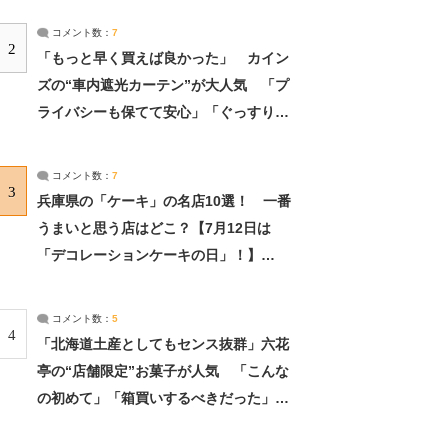
コメント数：
7
2
「もっと早く買えば良かった」 カイン
ズの“車内遮光カーテン”が大人気 「プ
ライバシーも保てて安心」「ぐっすり眠
れました」（2/2） | ライフ ねとらぼリ
サーチ：2ページ目
コメント数：
7
3
兵庫県の「ケーキ」の名店10選！ 一番
うまいと思う店はどこ？【7月12日は
「デコレーションケーキの日」！】
（2/4） | 兵庫県 ねとらぼリサーチ：2ペ
ージ目
コメント数：
5
4
「北海道土産としてもセンス抜群」六花
亭の“店舗限定”お菓子が人気 「こんな
の初めて」「箱買いするべきだった」
（1/2） | 北海道 ねとらぼリサーチ