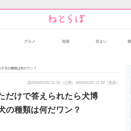
グルメ
地域
住まい
と未来を見通す
スマホと通信の最新トレンド
進化するPCとデ
の子犬の種類は何だワン？
のいまが分かる
企業ITのトレンドを詳説
経営リーダーの
2024/01/02 21:30（公開）
2024/01/02 21:30（更新）
ただけで答えられたら犬博
犬の種類は何だワン？
T製品の総合サイト
IT製品の技術・比較・事例
製造業のIT導入