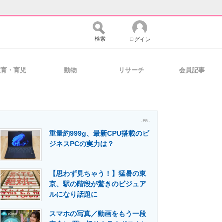
検索
ログイン
教育・育児
動物
リサーチ
会員記事
バイスの未来
好きが集まる 比べて選べる
- PR -
重量約999g、最新CPU搭載のビ
コミュニティ
マーケ×ITの今がよく分かる
ジネスPCの実力は？
【思わず見ちゃう！】猛暑の東
・活用を支援
京、駅の階段が驚きのビジュア
ルになり話題に
スマホの写真／動画をもう一段