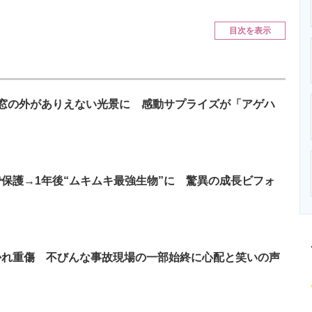
ニクス専門サイト
電子設計の基本と応用
エネルギーの専
目次を表示
窓の外がありえない光景に 感動サプライズが「アゲハ
保護→1年後“ムキムキ最強生物”に 驚異の成長ビフォ
かれ重傷 不びんな事故現場の一部始終に心配と笑いの声