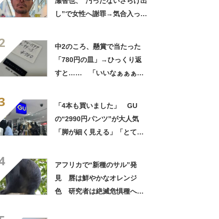
瀬智也、“汚ったないさらけ出
し”で女性へ謝罪→気合入った
髪形に反響も…… 「長瀬な
2
ら私が許す」「あれはネ
中2のころ、懸賞で当たった
タ？」
「780円の皿」→ひっくり返
すと…… 「いいなぁぁぁぁ
ぁ！」まさかのお宝に「胸熱
3
ですね……」
「4本も買いました」 GU
の“2990円パンツ”が大人気
「脚が細く見える」「とても
柔らかく履き心地抜群」「仕
4
事でもプライベートでも重宝
アフリカで“新種のサル”発
します」
見 唇は鮮やかなオレンジ
色 研究者は絶滅危惧種への
分類も提案【海外】