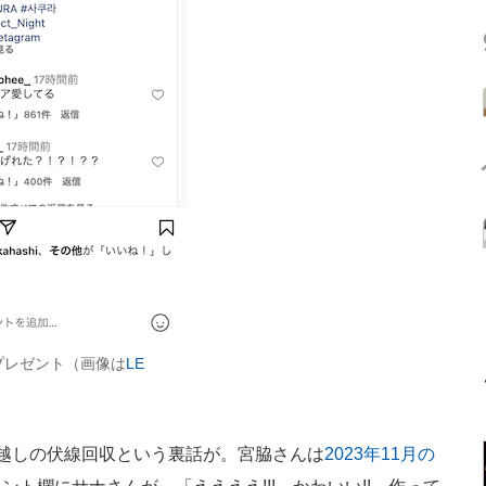
プレゼント（画像は
LE
越しの伏線回収という裏話が。宮脇さんは
2023年11月の