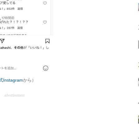
式Instagram
から）
advertisement