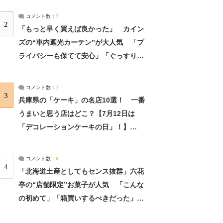
コメント数：
7
2
「もっと早く買えば良かった」 カイン
ズの“車内遮光カーテン”が大人気 「プ
ライバシーも保てて安心」「ぐっすり眠
れました」（2/2） | ライフ ねとらぼリ
サーチ：2ページ目
コメント数：
7
3
兵庫県の「ケーキ」の名店10選！ 一番
うまいと思う店はどこ？【7月12日は
「デコレーションケーキの日」！】
（2/4） | 兵庫県 ねとらぼリサーチ：2ペ
ージ目
コメント数：
5
4
「北海道土産としてもセンス抜群」六花
亭の“店舗限定”お菓子が人気 「こんな
の初めて」「箱買いするべきだった」
（1/2） | 北海道 ねとらぼリサーチ