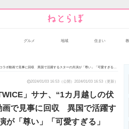
グルメ
地域
住まい
と未来を見通す
スマホと通信の最新トレンド
進化するPCとデ
”をコラボ動画で見事に回収 異国で活躍するスターの共演が「尊い」「可愛すぎる」
のいまが分かる
企業ITのトレンドを詳説
経営リーダーの
2024/01/03 16:53（公開）
2024/01/03 16:53（更新）
WICE」サナ、“1カ月越しの伏
動画で見事に回収 異国で活躍す
T製品の総合サイト
IT製品の技術・比較・事例
製造業のIT導入
演が「尊い」「可愛すぎる」