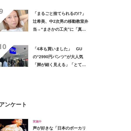
気 「今回で3度目の購入」
9
「施工が楽で簡単」
「まるごと捨てられるの!?」
辻希美、中2次男の移動教室弁
当→“まさかの工夫”に「真似
したい！」「その手があった
10
かー！」
「4本も買いました」 GU
の“2990円パンツ”が大人気
「脚が細く見える」「とても
柔らかく履き心地抜群」「仕
事でもプライベートでも重宝
します」
アンケート
実施中
声が好きな「日本のボーカリ