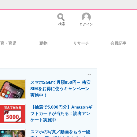
検索
ログイン
教育・育児
動物
リサーチ
会員記事
バイスの未来
好きが集まる 比べて選べる
- PR -
スマホ2GBで月額850円～ 格安
コミュニティ
マーケ×ITの今がよく分かる
SIMをお得に使うキャンペーン
実施中！
【抽選で5,000円分】Amazonギ
・活用を支援
フトカードが当たる！読者アン
ケート実施中
スマホの写真／動画をもう一段