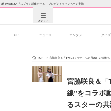
🎁 Switch 2と『スプラ』新作あたる！ プレゼントキャンペーン実施中
メディア
TOP
ニュース
エンタメ
クイズ
注目記事を集めた総合ページ
ITの今
TOP
>
宮脇咲良＆「TWICE」サナ、“1カ月越しの伏線
ビジネスと働き方のヒント
AI活用
宮脇咲良＆「T
線”をコラボ
ITエンジニア向け専門サイト
企業向けI
るスターの共