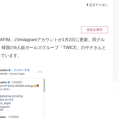
ニクス専門サイト
電子設計の基本と応用
エネルギーの専
五月アメボシ
目次を表示
FIM」のInstagramアカウントが1月2日に更新。同グル
く韓国の9人組ガールズグループ「TWICE」のサナさんと
んでいます。