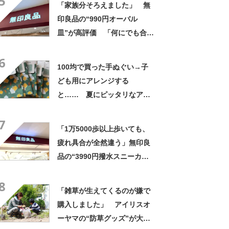
5
「家族分そろえました」 無
印良品の“990円オーバル
皿”が高評価 「何にでも合
う」「盛り付けるだけでカフ
6
ェっぽくなってお気に入り」
100均で買った手ぬぐい→子
ども用にアレンジする
と…… 夏にピッタリなアイ
テムに「斬新！」「凄いぃ」
7
「1万5000歩以上歩いても、
疲れ具合が全然違う」無印良
品の“3990円撥水スニーカ
ー”に「もう何足目かわからな
8
い」「パンツでもスカートで
「雑草が生えてくるのが嫌で
も合う」の声
購入しました」 アイリスオ
ーヤマの“防草グッズ”が大人