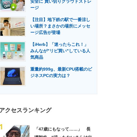
安全に 買い切りクラウドストレ
門メディア
建設×テクノロジーの最前線
ージ
【注目】地下鉄の駅で一番涼し
い場所？まさかの場所にメッセ
ージ広告が登場
【iHerb】「迷ったらこれ！」
みんなが"リピ買い"している人
気商品
重量約999g、最新CPU搭載のビ
ジネスPCの実力は？
アクセスランキング
1
「47歳にもなって……」 長