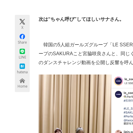
モノづくり技術者専門サイト
エレクトロ
次は“ちゃん呼び”してほしいサナさん。
X
ちょっと気になるネットの話題
Share
韓国の5人組ガールズグループ「LE SSERA
ープのSAKURAこと宮脇咲良さんと、同じ
LINE
のダンスチャレンジ動画を公開し反響を呼
hatena
Home