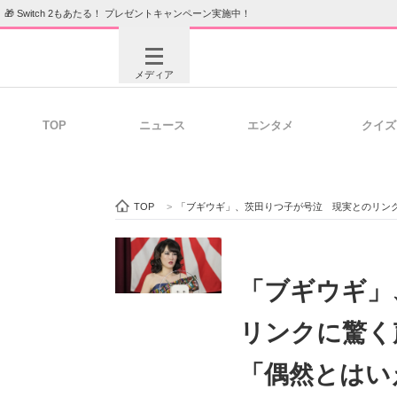
🎁 Switch 2もあたる！ プレゼントキャンペーン実施中！
メディア
TOP
ニュース
エンタメ
クイズ
注目記事を集めた総合ページ
ITの今
TOP
>
「ブギウギ」、茨田りつ子が号泣 現実とのリン
ビジネスと働き方のヒント
AI活用
「ブギウギ」
リンクに驚く
ITエンジニア向け専門サイト
企業向けI
「偶然とはい