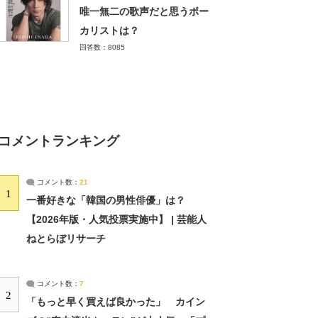
唯一無二の歌声だと思うボー
カリストは？
回答数：8085
コメントランキング
コメント数：
21
1
一番好きな「韓国の男性俳優」は？
【2026年版・人気投票実施中】 | 芸能人
ねとらぼリサーチ
コメント数：
7
2
「もっと早く買えば良かった」 カイン