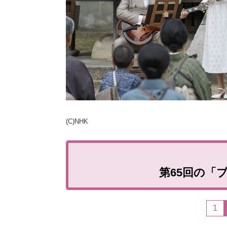
(C)NHK
第65回の「
1