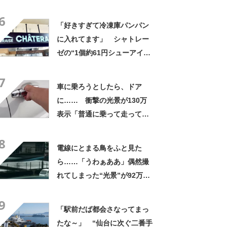
にも活躍」「風通しもよくし
6
っかり遮光」の声
「好きすぎて冷凍庫パンパン
に入れてます」 シャトレー
ゼの“1個約61円シューアイ
ス”が好評 「生地とバニラア
7
イスの相性が◎」「家族も好
車に乗ろうとしたら、ドア
きで夏はストックしてる」
に…… 衝撃の光景が130万
表示「普通に乗って走ってた
やん」「どうやって入った
8
の!?」
電線にとまる鳥をふと見た
ら……「うわぁああ」偶然撮
れてしまった“光景”が92万再
生「自然は過酷」
9
「駅前だば都会さなってまっ
たな～」 “仙台に次ぐ二番手