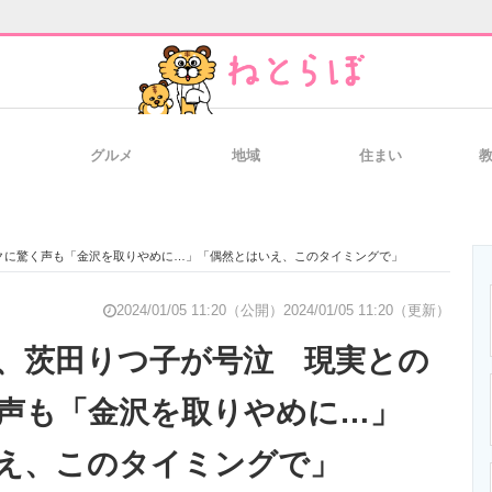
グルメ
地域
住まい
と未来を見通す
スマホと通信の最新トレンド
進化するPCとデ
クに驚く声も「金沢を取りやめに…」「偶然とはいえ、このタイミングで」
のいまが分かる
企業ITのトレンドを詳説
経営リーダーの
2024/01/05 11:20（公開）
2024/01/05 11:20（更新）
、茨田りつ子が号泣 現実との
声も「金沢を取りやめに…」
T製品の総合サイト
IT製品の技術・比較・事例
製造業のIT導入
え、このタイミングで」