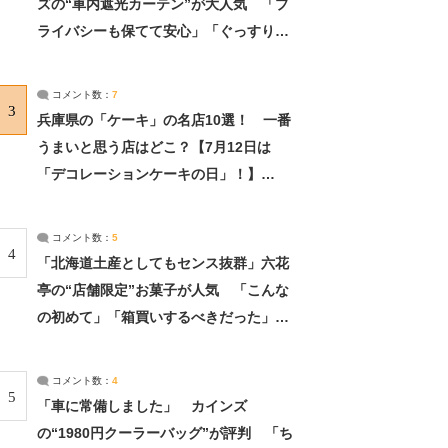
ズの“車内遮光カーテン”が大人気 「プ
ライバシーも保てて安心」「ぐっすり眠
れました」（2/2） | ライフ ねとらぼリ
サーチ：2ページ目
コメント数：
7
3
兵庫県の「ケーキ」の名店10選！ 一番
うまいと思う店はどこ？【7月12日は
「デコレーションケーキの日」！】
（2/4） | 兵庫県 ねとらぼリサーチ：2ペ
ージ目
コメント数：
5
4
「北海道土産としてもセンス抜群」六花
亭の“店舗限定”お菓子が人気 「こんな
の初めて」「箱買いするべきだった」
（1/2） | 北海道 ねとらぼリサーチ
コメント数：
4
5
「車に常備しました」 カインズ
の“1980円クーラーバッグ”が評判 「ち