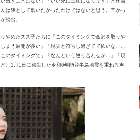
思い残すことはない」「いい死に土産になります」とか言
さんは餞として歌いたかったわけではないと思う。辛かっ
声が続出。
りやめたスズ子たちに「このタイミングで金沢を取りや
てしまう展開が多い」「現実と符号し過ぎてて怖いな、こ
、このタイミングで」「なんという巡り合わせか…」「現
ど、1月1日に発生した令和6年能登半島地震を重ねる声