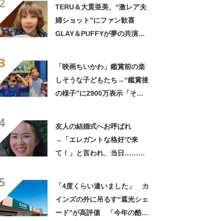
2
きに生きんしゃい」
TERU＆大貫亜美、“激レア夫
婦ショット”にファン歓喜
GLAY＆PUFFYが夢の共演
「旦那おるやん」「夫婦で写
3
ってるの尊い！」
「映画ちいかわ」鑑賞前の楽
しそうな子どもたち→“鑑賞後
の様子”に2900万表示「そう
なるわなw」「分かるよ」
4
「いったい何が」
友人の結婚式へお呼ばれ
→「エレガントな格好で来
て！」と言われ、当日……ま
さかの参列姿に「いやすごお
5
おお！」「天才」【海外】
「4度くらい違いました」 カ
インズの外に吊るす“遮光シェ
ード”が高評価 「今年の酷暑