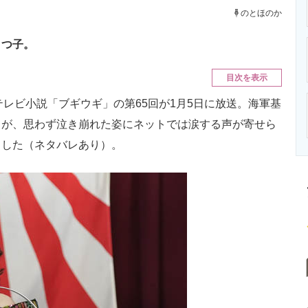
ニクス専門サイト
電子設計の基本と応用
エネルギーの専
のとほのか
りつ子。
目次を表示
レビ小説「ブギウギ」の第65回が1月5日に放送。海軍基
）が、思わず泣き崩れた姿にネットでは涙する声が寄せら
ました（ネタバレあり）。