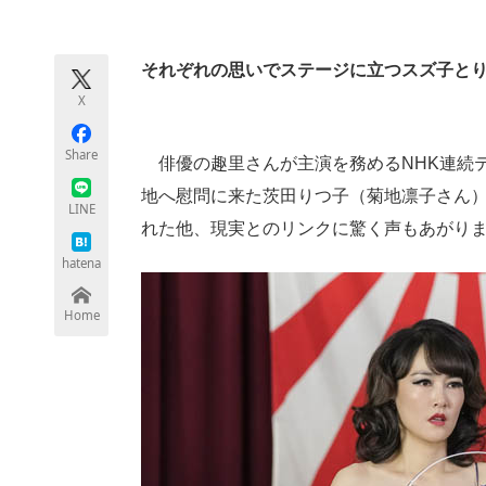
モノづくり技術者専門サイト
エレクトロ
それぞれの思いでステージに立つスズ子と
X
ちょっと気になるネットの話題
Share
俳優の趣里さんが主演を務めるNHK連続テ
地へ慰問に来た茨田りつ子（菊地凛子さん
LINE
れた他、現実とのリンクに驚く声もあがり
hatena
Home