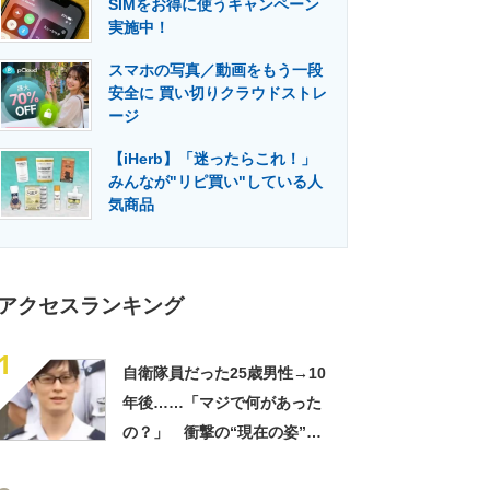
SIMをお得に使うキャンペーン
門メディア
建設×テクノロジーの最前線
実施中！
スマホの写真／動画をもう一段
安全に 買い切りクラウドストレ
ージ
【iHerb】「迷ったらこれ！」
みんなが"リピ買い"している人
気商品
アクセスランキング
1
自衛隊員だった25歳男性→10
年後……「マジで何があった
の？」 衝撃の“現在の姿”が
180万再生「別人…？」「好