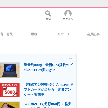
検索
ログイン
教育・育児
動物
リサーチ
会員記事
バイスの未来
好きが集まる 比べて選べる
- PR -
重量約999g、最新CPU搭載のビ
コミュニティ
マーケ×ITの今がよく分かる
ジネスPCの実力は？
【抽選で5,000円分】Amazonギ
・活用を支援
フトカードが当たる！読者アン
ケート実施中
スマホ2GBで月額850円～ 格安