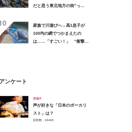
だと思う東北地方の街”っ
て？ ランキング上位に「ち
10
ょうどよく都会と田舎が混じ
家族で川遊びへ→高1息子が
ってる」「コンパクトにまと
100均の網でつかまえたの
まったいい街」の声
は……「すごい！」 “衝撃の
光景”に「めっちゃ大きい！」
「楽しそう」
アンケート
実施中
声が好きな「日本のボーカリ
スト」は？
回答数：49468