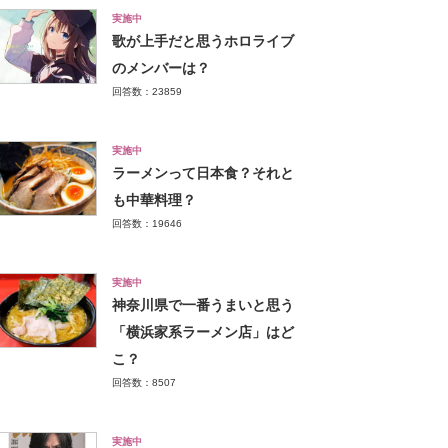
実施中
歌が上手だと思うホロライブ
のメンバーは？
回答数：23859
実施中
ラーメンって日本食？それと
も中華料理？
回答数：19646
実施中
神奈川県で一番うまいと思う
「横浜家系ラーメン店」はど
こ？
回答数：8507
実施中