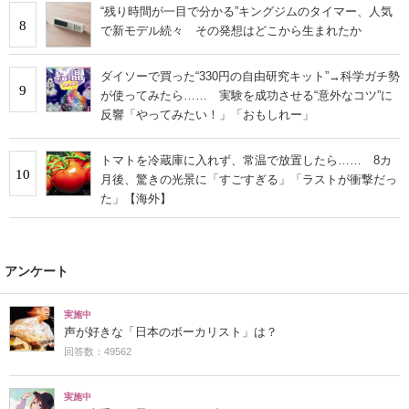
“残り時間が一目で分かる”キングジムのタイマー、人気
8
で新モデル続々 その発想はどこから生まれたか
ダイソーで買った“330円の自由研究キット”→科学ガチ勢
9
が使ってみたら…… 実験を成功させる“意外なコツ”に
反響「やってみたい！」「おもしれー」
トマトを冷蔵庫に入れず、常温で放置したら…… 8カ
10
月後、驚きの光景に「すごすぎる」「ラストが衝撃だっ
た」【海外】
アンケート
実施中
声が好きな「日本のボーカリスト」は？
回答数：49562
実施中