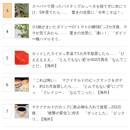
スーパーで買ったパイナップル→ヘタを捨てずに水につ
3
け、5年育てたら…… 驚きの光景に「今年こそは！」
小1娘がまいたダイソーの“トマトの種5粒”→2カ月後、マ
4
マが見てみたら…… 驚きの光景に「凄い！」「ダイソ
ー種ハマりそう」
カットしたスイカ→常温で1カ月半放置したら……「ひ
5
えええええ」 “とんでもない姿”が410万再生「なんてこ
とだ」【海外】
「これは怖い」 マクドナルドのビックマック＆ポテ
6
ト、約1カ月放置したら…… “とんでもない姿”にゾワ
ッ 「クレイジー」「なんてこった」【海外】
マクドナルドのカップに飲み物を入れて放置→231日
7
後…… “衝撃の変化”に仰天 「ぞっとした」「ビック
リ」【海外】