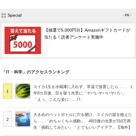
Special
- PR -
【抽選で5,000円分】Amazonギフトカードが
当たる！読者アンケート実施中
「IT・科学」のアクセスランキング
スイカ1玉を冷蔵庫に入れず、常温で放置したら…… 1
1
年8カ月後、目を疑う光景に「ヤバいヤバいヤバい」
「えっ、こんな姿に……!?」
大きめのペットボトルに穴を開け、スイカの苗を植えた
2
ら……「めちゃくちゃ感動」 49日後の光景が310万再
生「挑戦してみたい」「とてもいいアイデア」【海外】