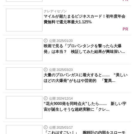
クレディセゾン
マイルが超たまるビジネスカード！初年度年会
費無料で還元率最大1.125%
PR
公開 2025/01/20
映画で見る「プロパンタンクを撃ったら大爆
発」は本当？ 検証してみた結果が興味深い...
公開 2025/03/23
大量のプロパンガスに着火すると…… “美しい
ほどの大爆発”がもはや芸術的 「驚異...
公開 2024/12/14
“花火9000発を同時点火”したら…… 新しい宇
宙が誕生しそうな超絶実験に「クレ...
公開 2025/01/17
「これはすごい！」 腕時計の内部をスローモ