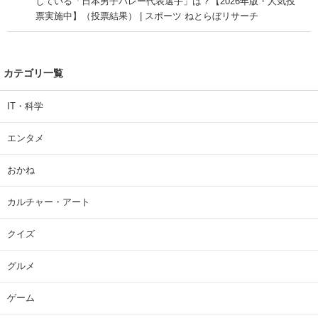
している「日本男子バレー代表選手」は？【2026年版・人気投
票実施中】（投票結果） | スポーツ ねとらぼリサーチ
カテゴリ一覧
IT・科学
エンタメ
おかね
カルチャー・アート
クイズ
グルメ
ゲーム