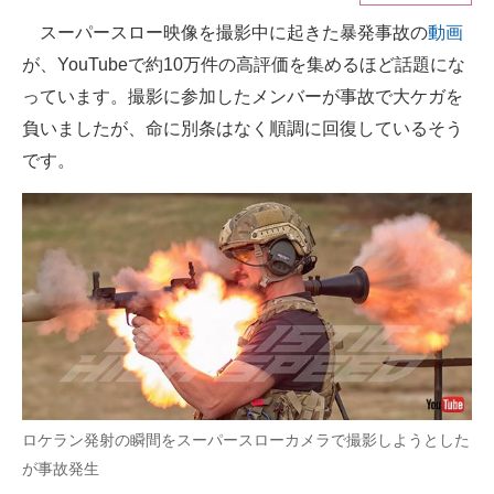
スーパースロー映像を撮影中に起きた暴発事故の
動画
ITの今と未来を見通す
が、YouTubeで約10万件の高評価を集めるほど話題にな
スマホと通信の最新トレンド
っています。撮影に参加したメンバーが事故で大ケガを
負いましたが、命に別条はなく順調に回復しているそう
進化するPCとデバイスの未来
です。
好きが集まる 比べて選べる
ビジネスと働き方のヒント
AI活用のいまが分かる
企業ITのトレンドを詳説
経営リーダーのコミュニティ
マーケ×ITの今がよく分かる
ロケラン発射の瞬間をスーパースローカメラで撮影しようとした
が事故発生
ITエンジニア向け専門サイト