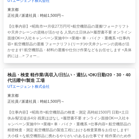
UTエージェント株式会社
東京都
正社員 / 派遣社員：時給1,500円～
【仕事内容】<昭島市><月収27万円可>航空機部品の運搬!フォークリフト
や天井クレーンの資格が活かせる 人気の土日休み!<履歴書不要 オンライン
面接OK><入社キャンペーン実施中!> <業種> 車・バイク・重機系 <仕事内
容> 航空機部品の運搬 フォークリフト(リーチ)や天井クレーンの資格が活
かせます! 航空機部品・材料の運搬や仕分け作業などをお任せします <具体
的には…> フォー...
検品・検査 軽作業/高収入/日払い・週払いOK/日勤/20・30・40
代活躍中/製造 工場
UTエージェント株式会社
東京都
正社員 / 派遣社員：時給1,500円～
【仕事内容】<昭島市>航空機部品の検査・測定 高時給1500円 日勤×土日
休み!駅近徒歩4分 残業ほぼなし <履歴書不要 オンライン面接OK><入社キ
ャンペーン実施中!> <業種> 車・バイク・重機系 <仕事内容> 航空機部品の
精密検査・測定 航空機部品の製造工程における検査業務をお任せします!
大小様々な航空機部品に携わるやりがいのあるお仕事です 軽作業のため作