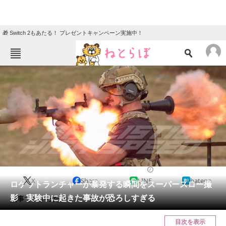
🎁 Switch 2もあたる！ プレゼントキャンペーン実施中！
ねとらぼメニュー
TOP
ニュース
エンタメ
クイズ
グルメ
地域
住まい
教育・育児
動物
リサーチ
IT・科学
2024/01/06 16:00（公開）
X
Share
LINE
hatena
会員記事
ロケットランチャーが暴発する瞬間をスーパースロー撮
影 実験中に起きた事故が恐ろしすぎる
無事で良かった。
メディア
目次を表示
注目記事を集めた総合ページ