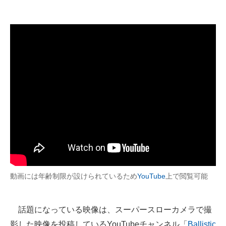
企業向けIT製品の総合サイト
IT製品の技術・比較・事例
製造業のIT導入・活用を支援
モノづくり技術者専門サイト
エレクトロニクス専門サイト
電子設計の基本と応用
エネルギーの専門メディア
建設×テクノロジーの最前線
動画には年齢制限が設けられているため
YouTube
上で閲覧可能
ちょっと気になるネットの話題
話題になっている映像は、スーパースローカメラで撮
影した映像を投稿しているYouTubeチャンネル「
Ballistic