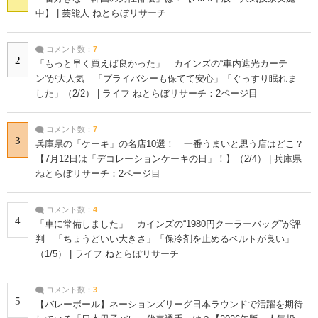
中】 | 芸能人 ねとらぼリサーチ
コメント数：
7
2
「もっと早く買えば良かった」 カインズの“車内遮光カーテ
ン”が大人気 「プライバシーも保てて安心」「ぐっすり眠れま
した」（2/2） | ライフ ねとらぼリサーチ：2ページ目
コメント数：
7
3
兵庫県の「ケーキ」の名店10選！ 一番うまいと思う店はどこ？
【7月12日は「デコレーションケーキの日」！】（2/4） | 兵庫県
ねとらぼリサーチ：2ページ目
コメント数：
4
4
「車に常備しました」 カインズの“1980円クーラーバッグ”が評
判 「ちょうどいい大きさ」「保冷剤を止めるベルトが良い」
（1/5） | ライフ ねとらぼリサーチ
コメント数：
3
5
【バレーボール】ネーションズリーグ日本ラウンドで活躍を期待