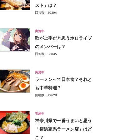
スト」は？
回答数：49394
実施中
歌が上手だと思うホロライブ
のメンバーは？
回答数：23835
実施中
ラーメンって日本食？それと
も中華料理？
回答数：19628
実施中
神奈川県で一番うまいと思う
「横浜家系ラーメン店」はど
こ？