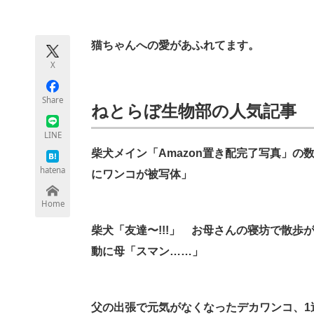
モノづくり技術者専門サイト
エレクトロ
猫ちゃんへの愛があふれてます。
X
ちょっと気になるネットの話題
Share
ねとらぼ生物部の人気記事
LINE
柴犬メイン「Amazon置き配完了写真」
hatena
にワンコが被写体」
Home
柴犬「友達〜!!!」 お母さんの寝坊で散歩
動に母「スマン……」
父の出張で元気がなくなったデカワンコ、1