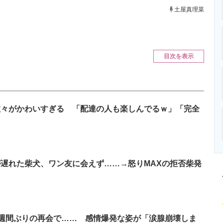
ニクス専門サイト
電子設計の基本と応用
エネルギーの専
土屋真理菜
目次を表示
の数々がかわいすぎる 「配達の人も楽しんでるｗ」「完全
が遅れた柴犬、ワン友に会えず……→怒りMAXの拒否柴発
週間ぶりの再会で…… 感情爆発な姿が「涙腺崩壊しま