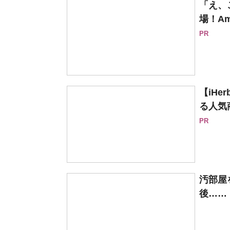
「え、
場！Am
PR
【iH
る人気
PR
汚部屋
後……