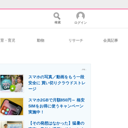
検索
ログイン
教育・育児
動物
リサーチ
会員記事
バイスの未来
好きが集まる 比べて選べる
- PR -
スマホの写真／動画をもう一段
コミュニティ
マーケ×ITの今がよく分かる
安全に 買い切りクラウドストレ
ージ
スマホ2GBで月額850円～ 格安
・活用を支援
SIMをお得に使うキャンペーン
実施中！
【その発想はなかった】猛暑の