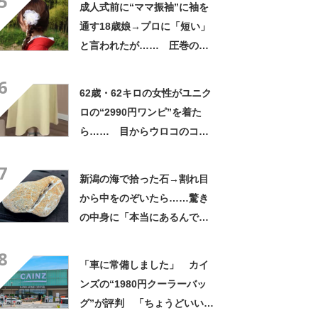
5
成人式前に“ママ振袖”に袖を
通す18歳娘→プロに「短い」
と言われたが…… 圧巻の着
姿に「素敵ねぇうっとり」
6
「綺麗さが引き立ちます」
62歳・62キロの女性がユニク
ロの“2990円ワンピ”を着た
ら…… 目からウロコのコー
デに「全色ほしいくらい」
7
「参考になりました」
新潟の海で拾った石→割れ目
から中をのぞいたら……驚き
の中身に「本当にあるんです
ね！」「お宝だ」
8
「車に常備しました」 カイ
ンズの“1980円クーラーバッ
グ”が評判 「ちょうどいい大