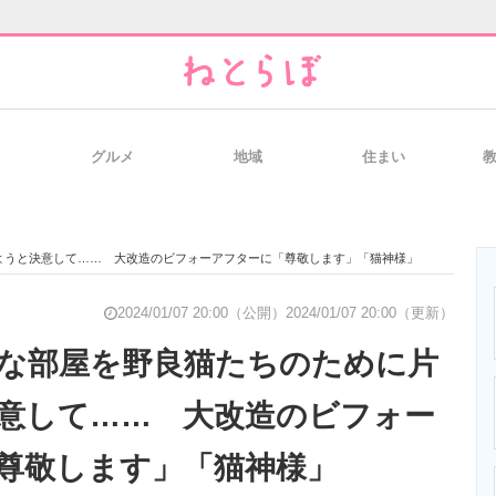
グルメ
地域
住まい
と未来を見通す
スマホと通信の最新トレンド
進化するPCとデ
ようと決意して…… 大改造のビフォーアフターに「尊敬します」「猫神様」
のいまが分かる
企業ITのトレンドを詳説
経営リーダーの
2024/01/07 20:00（公開）
2024/01/07 20:00（更新）
な部屋を野良猫たちのために片
意して…… 大改造のビフォー
T製品の総合サイト
IT製品の技術・比較・事例
製造業のIT導入
尊敬します」「猫神様」