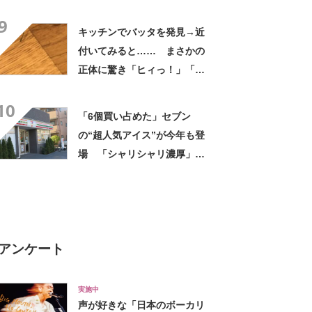
きさ」「保冷剤を止めるベル
9
トが良い」
キッチンでバッタを発見→近
付いてみると…… まさかの
正体に驚き「ヒィっ！」「心
臓に悪いよね、、、」
10
「6個買い占めた」セブン
の“超人気アイス”が今年も登
場 「シャリシャリ濃厚」
「ちょーーーうまい」「箱で
欲しいよこれ」「喫茶店で出
てきてもおかしくない」
アンケート
実施中
声が好きな「日本のボーカリ