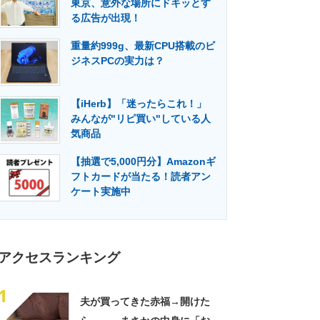
東京、意外な場所にドキッとす
門メディア
建設×テクノロジーの最前線
る広告が出現！
重量約999g、最新CPU搭載のビ
ジネスPCの実力は？
【iHerb】「迷ったらこれ！」
みんなが"リピ買い"している人
気商品
【抽選で5,000円分】Amazonギ
フトカードが当たる！読者アン
ケート実施中
アクセスランキング
1
夫が買ってきた赤福→開けた