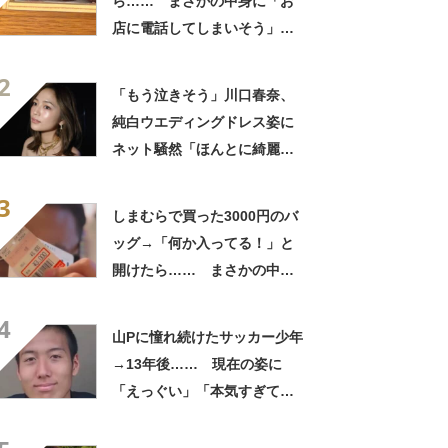
ら…… まさかの中身に「お
店に電話してしまいそう」
「さすがに初めて見ました
2
笑」と107万表示
「もう泣きそう」川口春奈、
純白ウエディングドレス姿に
ネット騒然「ほんとに綺麗」
「この笑顔が切なすぎる」
3
しまむらで買った3000円のバ
ッグ→「何か入ってる！」と
開けたら…… まさかの中身
に「買いに走った」「コスパ
4
良すぎる」
山Pに憧れ続けたサッカー少年
→13年後…… 現在の姿に
「えっぐい」「本気すぎて尊
敬する」と49万再生