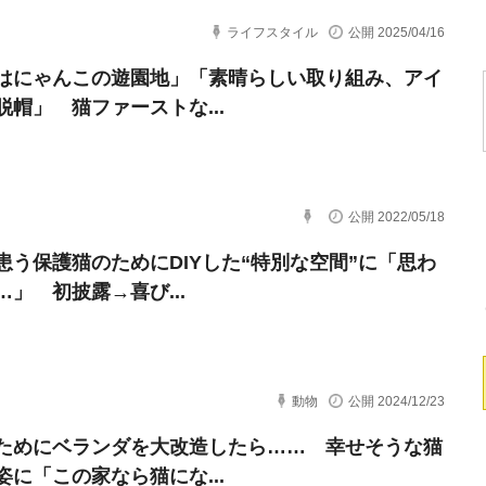
ライフスタイル
公開 2025/04/16
はにゃんこの遊園地」「素晴らしい取り組み、アイ
脱帽」 猫ファーストな...
公開 2022/05/18
患う保護猫のためにDIYした“特別な空間”に「思わ
…」 初披露→喜び...
動物
公開 2024/12/23
ためにベランダを大改造したら…… 幸せそうな猫
姿に「この家なら猫にな...