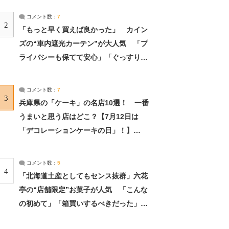
コメント数：
7
2
「もっと早く買えば良かった」 カイン
ズの“車内遮光カーテン”が大人気 「プ
ライバシーも保てて安心」「ぐっすり眠
れました」（2/2） | ライフ ねとらぼリ
サーチ：2ページ目
コメント数：
7
3
兵庫県の「ケーキ」の名店10選！ 一番
うまいと思う店はどこ？【7月12日は
「デコレーションケーキの日」！】
（2/4） | 兵庫県 ねとらぼリサーチ：2ペ
ージ目
コメント数：
5
4
「北海道土産としてもセンス抜群」六花
亭の“店舗限定”お菓子が人気 「こんな
の初めて」「箱買いするべきだった」
（1/2） | 北海道 ねとらぼリサーチ