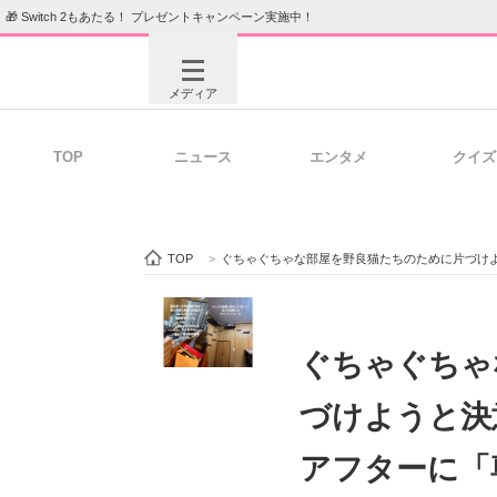
🎁 Switch 2もあたる！ プレゼントキャンペーン実施中！
メディア
TOP
ニュース
エンタメ
クイズ
注目記事を集めた総合ページ
ITの今
TOP
>
ぐちゃぐちゃな部屋を野良猫たちのために片づけ
ビジネスと働き方のヒント
AI活用
ぐちゃぐちゃ
づけようと決
ITエンジニア向け専門サイト
企業向けI
アフターに「