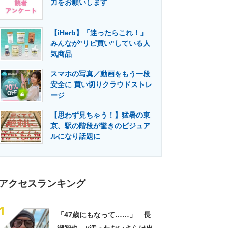
力をお願いします
門メディア
建設×テクノロジーの最前線
【iHerb】「迷ったらこれ！」
みんなが"リピ買い"している人
気商品
スマホの写真／動画をもう一段
安全に 買い切りクラウドストレ
ージ
【思わず見ちゃう！】猛暑の東
京、駅の階段が驚きのビジュア
ルになり話題に
アクセスランキング
1
「47歳にもなって……」 長