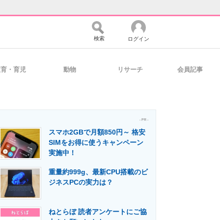
検索
ログイン
教育・育児
動物
リサーチ
会員記事
バイスの未来
好きが集まる 比べて選べる
- PR -
スマホ2GBで月額850円～ 格安
コミュニティ
マーケ×ITの今がよく分かる
SIMをお得に使うキャンペーン
実施中！
重量約999g、最新CPU搭載のビ
・活用を支援
ジネスPCの実力は？
ねとらぼ 読者アンケートにご協