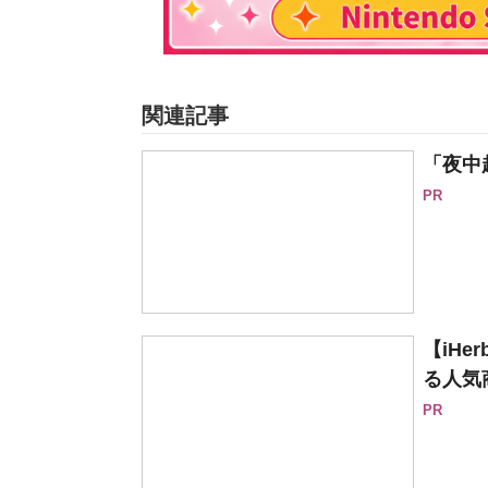
関連記事
「夜中
PR
【iH
る人気
PR