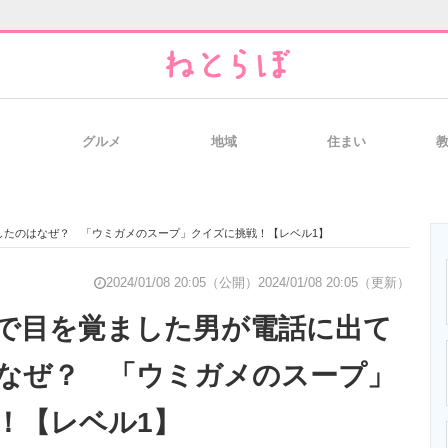
グルメ
地域
住まい
と未来を見通す
スマホと通信の最新トレンド
進化するPCとデ
したのはなぜ？ 「ウミガメのスープ」クイズに挑戦！【レベル1】
のいまが分かる
企業ITのトレンドを詳説
経営リーダーの
2024/01/08 20:05（公開）
2024/01/08 20:05（更新）
で目を覚ました男が電話に出て
なぜ？ 「ウミガメのスープ」
T製品の総合サイト
IT製品の技術・比較・事例
製造業のIT導入
！【レベル1】