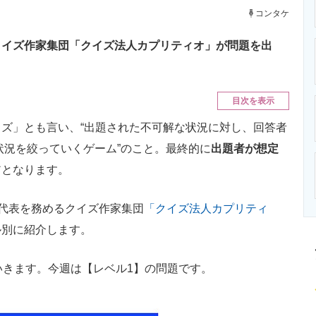
ニクス専門サイト
電子設計の基本と応用
エネルギーの専
コンタケ
クイズ作家集団「クイズ法人カプリティオ」が問題を出
目次を表示
ズ」とも言い、“出題された不可解な状況に対し、回答者
、状況を絞っていくゲーム”のこと。最終的に
出題者が想定
アとなります。
代表を務めるクイズ作家集団
「クイズ法人カプリティ
ル別に紹介します。
きます。今週は【レベル1】の問題です。