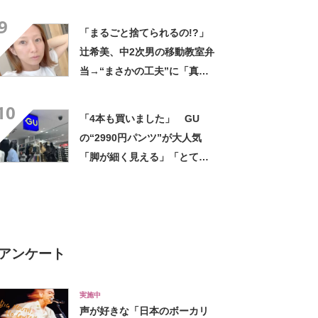
気 「今回で3度目の購入」
9
「施工が楽で簡単」
「まるごと捨てられるの!?」
辻希美、中2次男の移動教室弁
当→“まさかの工夫”に「真似
したい！」「その手があった
10
かー！」
「4本も買いました」 GU
の“2990円パンツ”が大人気
「脚が細く見える」「とても
柔らかく履き心地抜群」「仕
事でもプライベートでも重宝
します」
アンケート
実施中
声が好きな「日本のボーカリ