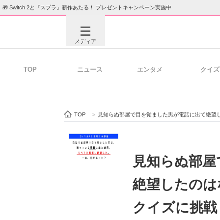
🎁 Switch 2と『スプラ』新作あたる！ プレゼントキャンペーン実施中
メディア
TOP
ニュース
エンタメ
クイズ
注目記事を集めた総合ページ
ITの今
TOP
>
見知らぬ部屋で目を覚ました男が電話に出て絶望
ビジネスと働き方のヒント
AI活用
見知らぬ部屋
絶望したのは
ITエンジニア向け専門サイト
企業向けI
クイズに挑戦