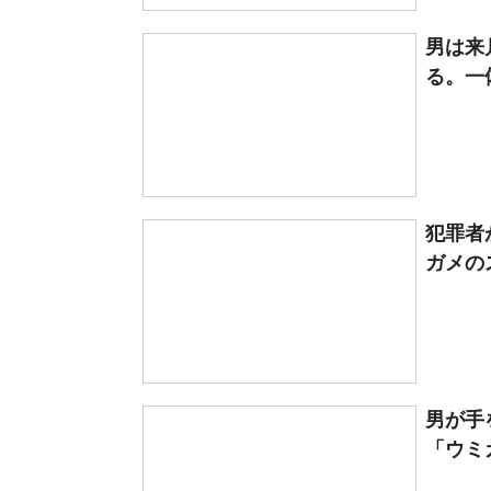
男は来
る。一
犯罪者
ガメの
男が手
「ウミ