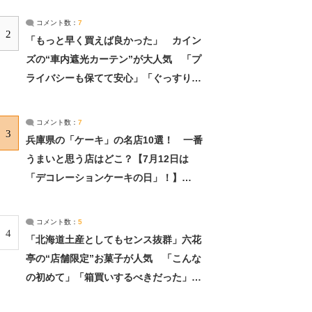
コメント数：
7
2
「もっと早く買えば良かった」 カイン
ズの“車内遮光カーテン”が大人気 「プ
ライバシーも保てて安心」「ぐっすり眠
れました」（2/2） | ライフ ねとらぼリ
サーチ：2ページ目
コメント数：
7
3
兵庫県の「ケーキ」の名店10選！ 一番
うまいと思う店はどこ？【7月12日は
「デコレーションケーキの日」！】
（2/4） | 兵庫県 ねとらぼリサーチ：2ペ
ージ目
コメント数：
5
4
「北海道土産としてもセンス抜群」六花
亭の“店舗限定”お菓子が人気 「こんな
の初めて」「箱買いするべきだった」
（1/2） | 北海道 ねとらぼリサーチ