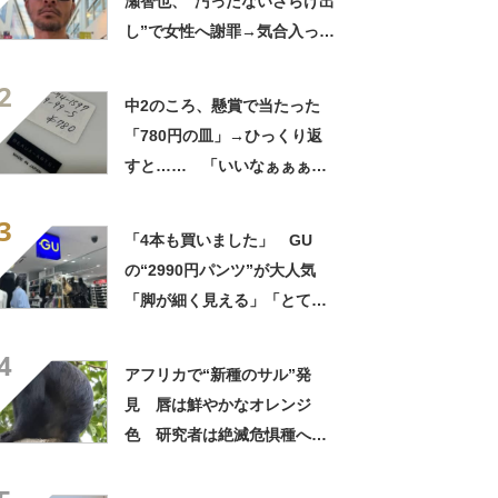
瀬智也、“汚ったないさらけ出
し”で女性へ謝罪→気合入った
髪形に反響も…… 「長瀬な
2
ら私が許す」「あれはネ
中2のころ、懸賞で当たった
タ？」
「780円の皿」→ひっくり返
すと…… 「いいなぁぁぁぁ
ぁ！」まさかのお宝に「胸熱
3
ですね……」
「4本も買いました」 GU
の“2990円パンツ”が大人気
「脚が細く見える」「とても
柔らかく履き心地抜群」「仕
4
事でもプライベートでも重宝
アフリカで“新種のサル”発
します」
見 唇は鮮やかなオレンジ
色 研究者は絶滅危惧種への
分類も提案【海外】