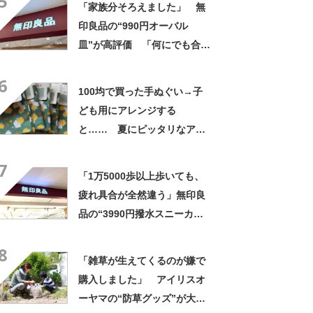
5
「家族分そろえました」 無
印良品の“990円オーバル
皿”が高評価 「何にでも合
う」「盛り付けるだけでカフ
6
ェっぽくなってお気に入り」
100均で買った手ぬぐい→子
ども用にアレンジする
と…… 夏にピッタリなアイ
テムに「斬新！」「凄いぃ」
7
「1万5000歩以上歩いても、
疲れ具合が全然違う」無印良
品の“3990円撥水スニーカ
ー”に「もう何足目かわからな
8
い」「パンツでもスカートで
「雑草が生えてくるのが嫌で
も合う」の声
購入しました」 アイリスオ
ーヤマの“防草グッズ”が大人