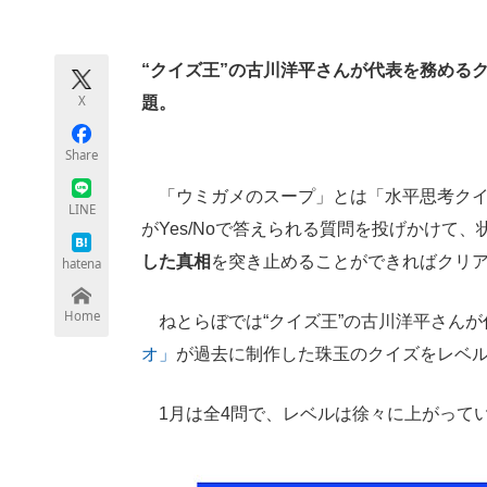
モノづくり技術者専門サイト
エレクトロ
“クイズ王”の古川洋平さんが代表を務める
X
題。
ちょっと気になるネットの話題
Share
「ウミガメのスープ」とは「水平思考クイ
LINE
がYes/Noで答えられる質問を投げかけて
した真相
を突き止めることができればクリ
hatena
Home
ねとらぼでは“クイズ王”の古川洋平さんが
オ」
が過去に制作した珠玉のクイズをレベ
1月は全4問で、レベルは徐々に上がってい