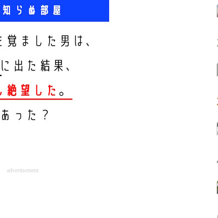
advertisement