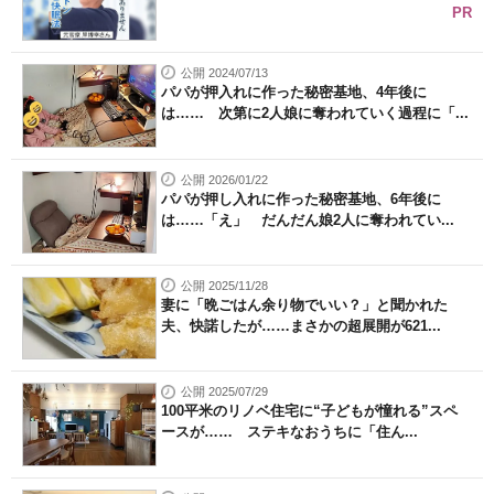
PR
公開 2024/07/13
パパが押入れに作った秘密基地、4年後に
は…… 次第に2人娘に奪われていく過程に「...
公開 2026/01/22
パパが押し入れに作った秘密基地、6年後に
は……「え」 だんだん娘2人に奪われてい...
公開 2025/11/28
妻に「晩ごはん余り物でいい？」と聞かれた
夫、快諾したが……まさかの超展開が621...
公開 2025/07/29
100平米のリノベ住宅に“子どもが憧れる”スペ
ースが…… ステキなおうちに「住ん...