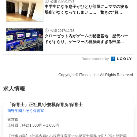
公開 2025/12/21
中学生になる息子がひとり部屋に→ママの寝る
場所がなくなってしまい…… 驚きの“解...
公開 2017/11/15
クローゼット内がゲームの秘密基地 歴代ハー
ドがずらり、ゲーマーの桃源郷すぎる部屋...
Recommended by
Copyright © ITmedia Inc. All Rights Reserved.
求人情報
「保育士」正社員/小規模保育所/保育士
簡野学園ふぞく保育室
東京都
正社員：時給1,500円～1,650円
【仕事内容】<仕事内容> 小規模保育園での保育士業務 <求人PR> 簡野学