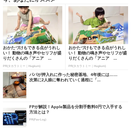
おかたづけもできる点がうれし
おかたづけもできる点がうれし
い！ 動物の鳴き声やセリフが盛
い！ 動物の鳴き声やセリフが盛
りだくさんの「アニア ...
りだくさんの「アニア ...
PR(タカラトミー｜Hugkum)
PR(タカラトミー｜Hugkum)
パパが押入れに作った秘密基地、4年後には……
次第に2人娘に奪われていく過程に「...
FPが解説！Apple製品を分割手数料0円で入手する
方法とは？
PR(Fav-Log)