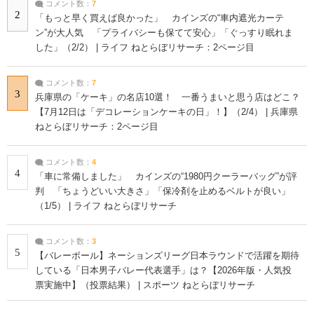
コメント数：
7
2
「もっと早く買えば良かった」 カインズの“車内遮光カーテ
ン”が大人気 「プライバシーも保てて安心」「ぐっすり眠れま
した」（2/2） | ライフ ねとらぼリサーチ：2ページ目
コメント数：
7
3
兵庫県の「ケーキ」の名店10選！ 一番うまいと思う店はどこ？
【7月12日は「デコレーションケーキの日」！】（2/4） | 兵庫県
ねとらぼリサーチ：2ページ目
コメント数：
4
4
「車に常備しました」 カインズの“1980円クーラーバッグ”が評
判 「ちょうどいい大きさ」「保冷剤を止めるベルトが良い」
（1/5） | ライフ ねとらぼリサーチ
コメント数：
3
5
【バレーボール】ネーションズリーグ日本ラウンドで活躍を期待
している「日本男子バレー代表選手」は？【2026年版・人気投
票実施中】（投票結果） | スポーツ ねとらぼリサーチ