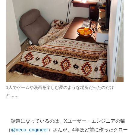
企業向けIT製品の総合サイト
IT製品の技術・比較・事例
製造業のIT導入・活用を支援
モノづくり技術者専門サイト
エレクトロニクス専門サイト
電子設計の基本と応用
エネルギーの専門メディア
1人でゲームや漫画を楽しむ夢のような場所だったのだけ
ど……
建設×テクノロジーの最前線
ちょっと気になるネットの話題
話題になっているのは、Xユーザー・エンジニアの猫
（
@neco_engineer
）さんが、4年ほど前に作ったクロー