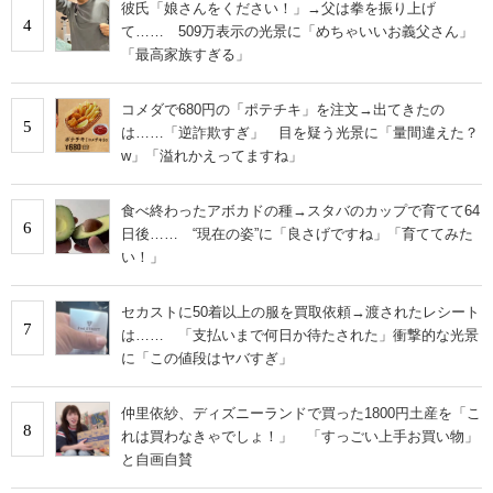
彼氏「娘さんをください！」→父は拳を振り上げ
4
て…… 509万表示の光景に「めちゃいいお義父さん」
「最高家族すぎる」
コメダで680円の「ポテチキ」を注文→出てきたの
5
は……「逆詐欺すぎ」 目を疑う光景に「量間違えた？
w」「溢れかえってますね」
食べ終わったアボカドの種→スタバのカップで育てて64
6
日後…… “現在の姿”に「良さげですね」「育ててみた
い！」
セカストに50着以上の服を買取依頼→渡されたレシート
7
は…… 「支払いまで何日か待たされた」衝撃的な光景
に「この値段はヤバすぎ」
仲里依紗、ディズニーランドで買った1800円土産を「こ
8
れは買わなきゃでしょ！」 「すっごい上手お買い物」
と自画自賛