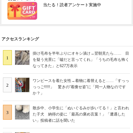
当たる！読者アンケート実施中
アクセスランキング
掛け毛布を半年ぶりにオキシ漬け→翌朝見たら…… 目
1
を疑う光景に「嘘だと言ってくれ」「うちの毛布も怖く
なってきた」と627万表示
ワンピースを着た女性→着物に着替えると……「すっっ
2
っっご!!!!!」 驚きの“着痩せ姿”に「同一人物なのです
か？」
散歩中、小学生に「ぬいぐるみが歩いてる！」と言われ
3
た子犬 納得の姿に「最高の褒め言葉！」「遭遇した
い」投稿者に話を聞いた