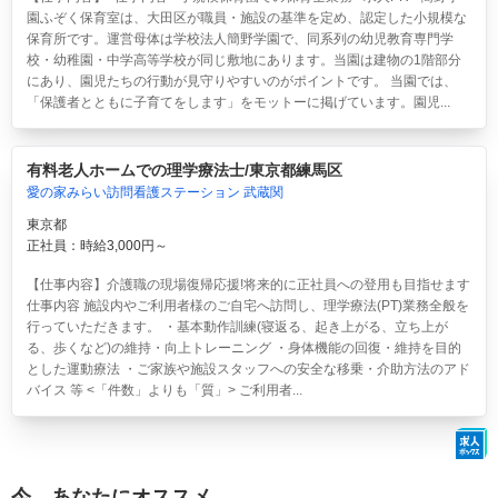
園ふぞく保育室は、大田区が職員・施設の基準を定め、認定した小規模な
保育所です。運営母体は学校法人簡野学園で、同系列の幼児教育専門学
校・幼稚園・中学高等学校が同じ敷地にあります。当園は建物の1階部分
にあり、園児たちの行動が見守りやすいのがポイントです。 当園では、
「保護者とともに子育てをします」をモットーに掲げています。園児...
有料老人ホームでの理学療法士/東京都練馬区
愛の家みらい訪問看護ステーション 武蔵関
東京都
正社員：時給3,000円～
【仕事内容】介護職の現場復帰応援!将来的に正社員への登用も目指せます
仕事内容 施設内やご利用者様のご自宅へ訪問し、理学療法(PT)業務全般を
行っていただきます。 ・基本動作訓練(寝返る、起き上がる、立ち上が
る、歩くなど)の維持・向上トレーニング ・身体機能の回復・維持を目的
とした運動療法 ・ご家族や施設スタッフへの安全な移乗・介助方法のアド
バイス 等 <「件数」よりも「質」> ご利用者...
今、あなたにオススメ