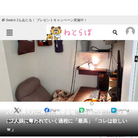
🎁 Switch 2もあたる！ プレゼントキャンペーン実施中！
ねとらぼメニュー
TOP
ニュース
エンタメ
クイズ
グルメ
地域
住まい
教育・育児
動物
リサーチ
2024/01/19 19:30（公開）
X
Share
LINE
hatena
会員記事
パパが押入れに作った秘密基地、4年後には…… 次第
に2人娘に奪われていく過程に「最高」「コレは欲しい
幸せそうではある。
メディア
ｗ」
目次を表示
注目記事を集めた総合ページ