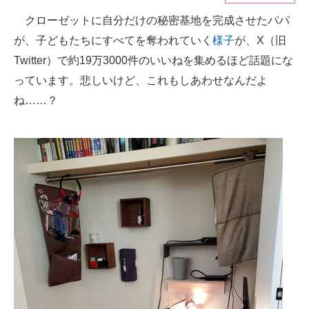
クローゼットに自分だけの秘密基地を完成させたパパ
ITの今と未来を見通す
が、子どもたちにすべてを奪われていく
様子
が、X（旧
スマホと通信の最新トレンド
Twitter）で約19万3000件のいいねを集めるほど話題にな
っています。悲しいけど、これもしあわせなんだよ
進化するPCとデバイスの未来
ね……？
好きが集まる 比べて選べる
ビジネスと働き方のヒント
AI活用のいまが分かる
企業ITのトレンドを詳説
経営リーダーのコミュニティ
マーケ×ITの今がよく分かる
ITエンジニア向け専門サイト