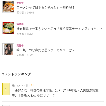
実施中
ラーメンって日本食？それとも中華料理？
回答数：19666
実施中
神奈川県で一番うまいと思う「横浜家系ラーメン店」はどこ？
回答数：8512
実施中
唯一無二の歌声だと思うボーカリストは？
回答数：8122
コメントランキング
コメント数：
21
1
一番好きな「韓国の男性俳優」は？【2026年版・人気投票実施
中】 | 芸能人 ねとらぼリサーチ