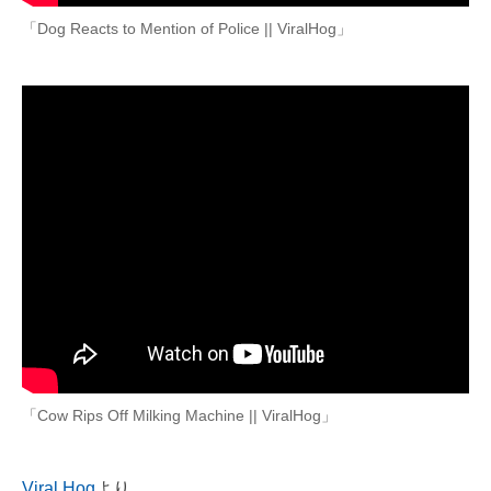
「Dog Reacts to Mention of Police || ViralHog」
「Cow Rips Off Milking Machine || ViralHog」
Viral Hog
より