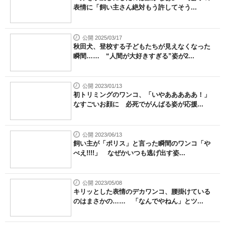
表情に「飼い主さん絶対もう許してそう...
公開 2025/03/17
秋田犬、登校する子どもたちが見えなくなった
瞬間…… “人間が大好きすぎる”姿が2...
公開 2023/01/13
初トリミングのワンコ、「いやあああああ！」
なすごいお顔に 必死でがんばる姿が応援...
公開 2023/06/13
飼い主が「ポリス」と言った瞬間のワンコ「や
べえ!!!!」 なぜかいつも逃げ出す姿...
公開 2023/05/08
キリッとした表情のデカワンコ、腰掛けている
のはまさかの…… 「なんでやねん」とツ...