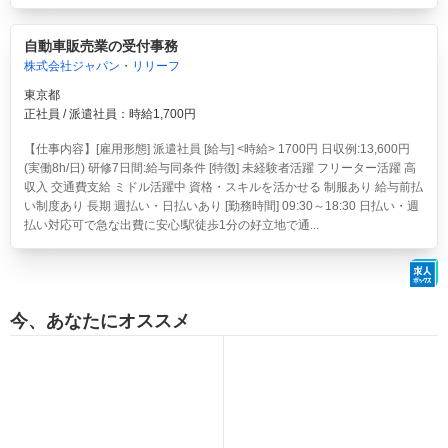
自動車販売業の受付事務
株式会社ジャパン・リリーフ
東京都
正社員 / 派遣社員：時給1,700円
【仕事内容】[雇用形態] 派遣社員 [給与] <時給> 1700円 日収例:13,600円
(実働8h/日) 研修7日間:給与同条件 [特徴] 未経験者活躍 フリーター活躍 高
収入 交通費支給 ミドル活躍中 資格・スキルを活かせる 制服あり 給与前払
い制度あり 長期 週払い・日払いあり [勤務時間] 09:30～18:30 日払い・週
払い対応可で急な出費に安心!駅徒歩1分の好立地で通...
今、あなたにオススメ