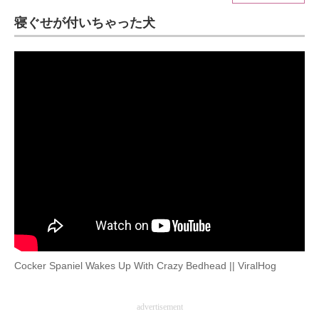
寝ぐせが付いちゃった犬
ITの今と未来を見通す
スマホと通信の最新トレンド
進化するPCとデバイスの未来
好きが集まる 比べて選べる
ビジネスと働き方のヒント
AI活用のいまが分かる
企業ITのトレンドを詳説
経営リーダーのコミュニティ
Cocker Spaniel Wakes Up With Crazy Bedhead || ViralHog
マーケ×ITの今がよく分かる
ITエンジニア向け専門サイト
advertisement