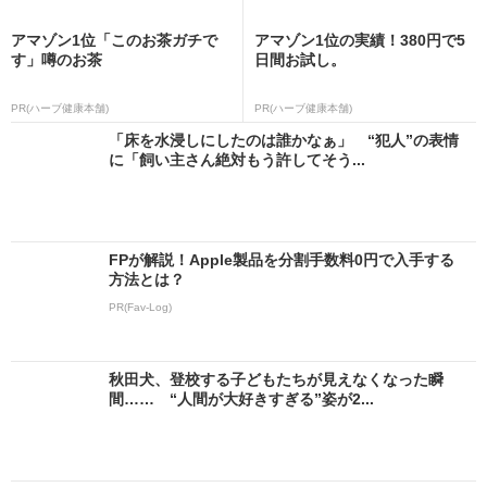
アマゾン1位「このお茶ガチで
アマゾン1位の実績！380円で5
す」噂のお茶
日間お試し。
PR(ハーブ健康本舗)
PR(ハーブ健康本舗)
「床を水浸しにしたのは誰かなぁ」 “犯人”の表情
に「飼い主さん絶対もう許してそう...
FPが解説！Apple製品を分割手数料0円で入手する
方法とは？
PR(Fav-Log)
秋田犬、登校する子どもたちが見えなくなった瞬
間…… “人間が大好きすぎる”姿が2...