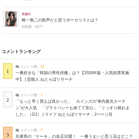
実施中
唯一無二の歌声だと思うボーカリストは？
回答数：8077
コメントランキング
コメント数：
21
1
一番好きな「韓国の男性俳優」は？【2026年版・人気投票実施
中】 | 芸能人 ねとらぼリサーチ
コメント数：
7
2
「もっと早く買えば良かった」 カインズの“車内遮光カーテ
ン”が大人気 「プライバシーも保てて安心」「ぐっすり眠れま
した」（2/2） | ライフ ねとらぼリサーチ：2ページ目
コメント数：
7
3
兵庫県の「ケーキ」の名店10選！ 一番うまいと思う店はどこ？