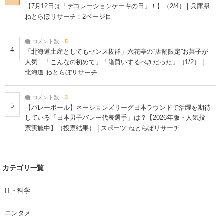
【7月12日は「デコレーションケーキの日」！】（2/4） | 兵庫県
ねとらぼリサーチ：2ページ目
コメント数：
5
4
「北海道土産としてもセンス抜群」六花亭の“店舗限定”お菓子が
人気 「こんなの初めて」「箱買いするべきだった」（1/2） |
北海道 ねとらぼリサーチ
コメント数：
3
5
【バレーボール】ネーションズリーグ日本ラウンドで活躍を期待
している「日本男子バレー代表選手」は？【2026年版・人気投
票実施中】（投票結果） | スポーツ ねとらぼリサーチ
カテゴリ一覧
IT・科学
エンタメ