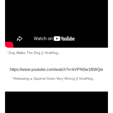
「Dog Walks The Dog || ViralHog」
https://www.youtube.com/watch?v=kVPN0w1BWQw
「Releasing a Squirrel Goes Very Wrong || ViralHog」