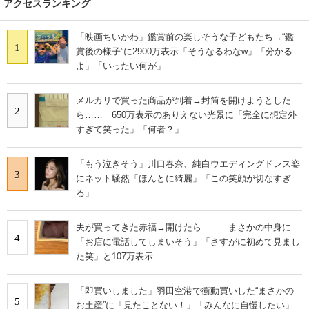
アクセスランキング
「映画ちいかわ」鑑賞前の楽しそうな子どもたち→“鑑
1
賞後の様子”に2900万表示「そうなるわなw」「分かる
よ」「いったい何が」
メルカリで買った商品が到着→封筒を開けようとした
2
ら…… 650万表示のありえない光景に「完全に想定外
すぎて笑った」「何者？」
「もう泣きそう」川口春奈、純白ウエディングドレス姿
3
にネット騒然「ほんとに綺麗」「この笑顔が切なすぎ
る」
夫が買ってきた赤福→開けたら…… まさかの中身に
4
「お店に電話してしまいそう」「さすがに初めて見まし
た笑」と107万表示
「即買いしました」羽田空港で衝動買いした“まさかの
5
お土産”に「見たことない！」「みんなに自慢したい」