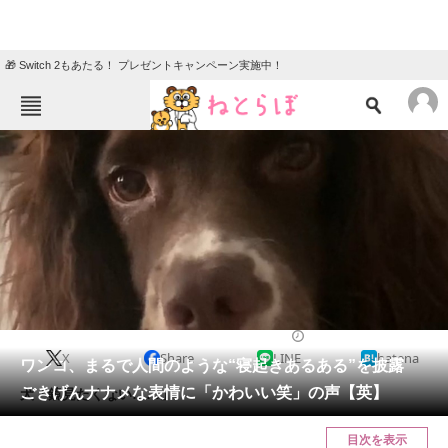
🎁 Switch 2もあたる！ プレゼントキャンペーン実施中！
ねとらぼメニュー
TOP
ニュース
エンタメ
クイズ
グルメ
地域
住まい
教育・育児
動物
リサーチ
2024/01/24 15:00（公開）
X
Share
LINE
hatena
会員記事
ワンコ、まるで人間のような“寝起きあるある”を披露
ごきげんナナメな表情に「かわいい笑」の声【英】
犬「鏡見たくない……」
メディア
目次を表示
注目記事を集めた総合ページ