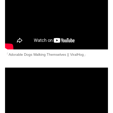
「Adorable Dogs Walking Themselves || ViralHog」