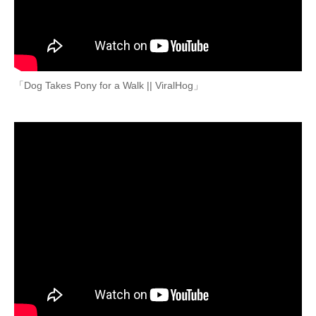
「Dog Takes Pony for a Walk || ViralHog」