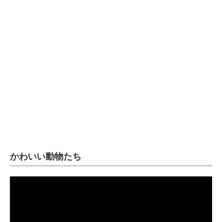
企業向けIT製品の総合サイト
IT製品の技術・比較・事例
製造業のIT導入・活用を支援
モノづくり技術者専門サイト
エレクトロニクス専門サイト
電子設計の基本と応用
エネルギーの専門メディア
かわいい動物たち
建設×テクノロジーの最前線
ちょっと気になるネットの話題