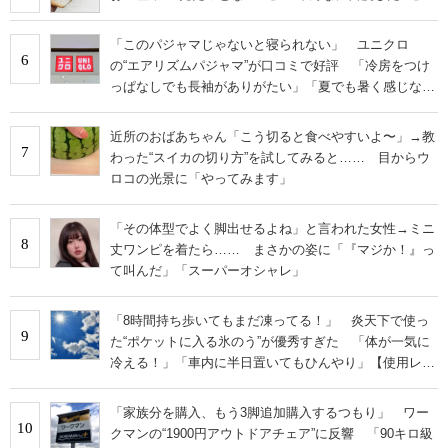
「このパジャマじゃないと寝られない」 ユニクロ
6
の“エアリズムパジャマ”が口コミで好評 「冷房をつけ
っぱなしでも長袖がありがたい」「夏でも暑く感じな
い」
近所のおばあちゃん「こう切ると食べやすいよ〜」→教
7
わった“スイカの切り方”を試してみると…… 目からウ
ロコの光景に「やってみます」
「その体型でよく脚出せるよね」と言われた女性→ミニ
8
丈ワンピを着たら…… まさかの姿に「『マジか！』っ
て叫んだ」「スーパーオシャレ」
「8時間持ち歩いてもまだ凍ってる！」 炎天下で使っ
9
た“ポケットに入る氷のう”が優秀すぎた 「体が一気に
冷える！」「車内に半日置いてもひんやり」【使用レビ
ュー】
「家族分を購入、もう3脚追加購入するつもり」 ワー
10
クマンの“1900円アウトドアチェア”に反響 「90キロ級