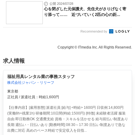
公開 2024/07/28
心を閉ざした元保護犬、先住犬がさりげなく寄
り添って…… 近づいていく2匹の心の距...
Recommended by
Copyright © ITmedia Inc. All Rights Reserved.
求人情報
福祉用具レンタル業の事務スタッフ
株式会社ジャパン・リリーフ
東京都
正社員 / 派遣社員：時給1,600円
【仕事内容】[雇用形態] 派遣社員 [給与] <時給> 1600円 日収例:14,800円
(実働8h+残業1h) 研修期間:10日間(時給:1500円) [特徴] 未経験者活躍 服装
自由 即日勤務OK 交通費支給 資格・スキルを活かせる 給与前払い制度あり
長期 週払い・日払いあり [勤務時間] 08:30～17:30 日払い制度ありで急な
出費に対応 高めのベース時給で安定収入を目指...