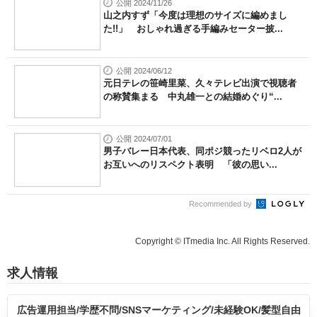
公開 2024/11/26
山之内すず「今度は理想のサイズに編めまし
た!!」 おしゃれ過ぎる手編みセーター披...
公開 2024/06/12
元日テレの笹崎里菜、久々テレビ出演で視聴者
の称賛集まる 中丸雄一との結婚めぐり“...
公開 2024/07/01
男子バレー日本代表、同ポジ競ったリベロ2人が
お互いへのリスペクト表明 「彼の思い...
Recommended by
Copyright © ITmedia Inc. All Rights Reserved.
求人情報
広告運用担当/学歴不問/SNSマーケティング/未経験OK/髪型自由