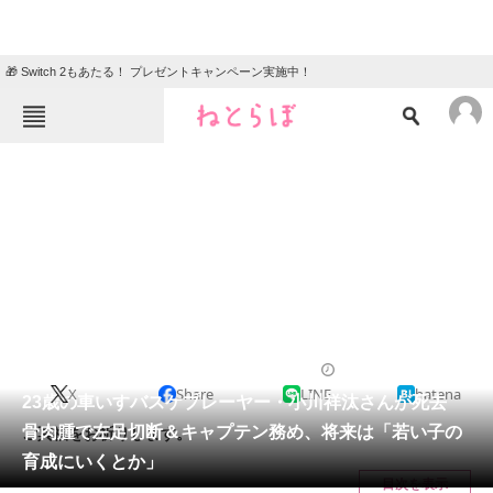
🎁 Switch 2もあたる！ プレゼントキャンペーン実施中！
ねとらぼメニュー
TOP
ニュース
エンタメ
クイズ
グルメ
地域
住まい
教育・育児
動物
リサーチ
スポーツ
2024/02/05 13:00（公開）
X
Share
LINE
hatena
会員記事
23歳の車いすバスケプレーヤー・小川祥汰さんが死去
骨肉腫で左足切断＆キャプテン務め、将来は「若い子の
ご冥福をお祈りします。
メディア
育成にいくとか」
目次を表示
注目記事を集めた総合ページ