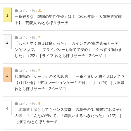
コメント数：
21
1
一番好きな「韓国の男性俳優」は？【2026年版・人気投票実施
中】 | 芸能人 ねとらぼリサーチ
コメント数：
7
2
「もっと早く買えば良かった」 カインズの“車内遮光カーテ
ン”が大人気 「プライバシーも保てて安心」「ぐっすり眠れま
した」（2/2） | ライフ ねとらぼリサーチ：2ページ目
コメント数：
7
3
兵庫県の「ケーキ」の名店10選！ 一番うまいと思う店はどこ？
【7月12日は「デコレーションケーキの日」！】（2/4） | 兵庫県
ねとらぼリサーチ：2ページ目
コメント数：
5
4
「北海道土産としてもセンス抜群」六花亭の“店舗限定”お菓子が
人気 「こんなの初めて」「箱買いするべきだった」（1/2） |
北海道 ねとらぼリサーチ