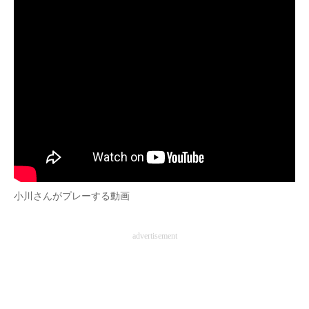
企業向けIT製品の総合サイト
IT製品の技術・比較・事例
製造業のIT導入・活用を支援
モノづくり技術者専門サイト
エレクトロニクス専門サイト
電子設計の基本と応用
エネルギーの専門メディア
小川さんがプレーする動画
建設×テクノロジーの最前線
advertisement
ちょっと気になるネットの話題