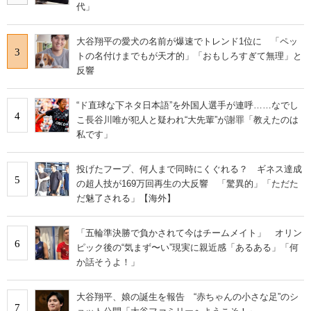
代」
大谷翔平の愛犬の名前が爆速でトレンド1位に 「ペッ
3
トの名付けまでもが天才的」「おもしろすぎて無理」と
反響
“ド直球な下ネタ日本語”を外国人選手が連呼……なでし
4
こ長谷川唯が犯人と疑われ“大先輩”が謝罪「教えたのは
私です」
投げたフープ、何人まで同時にくぐれる？ ギネス達成
5
の超人技が169万回再生の大反響 「驚異的」「ただた
だ魅了される」【海外】
「五輪準決勝で負かされて今はチームメイト」 オリン
6
ピック後の“気まず〜い”現実に親近感「あるある」「何
か話そうよ！」
大谷翔平、娘の誕生を報告 “赤ちゃんの小さな足”のシ
7