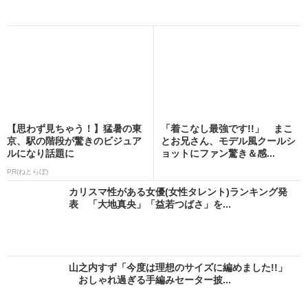
【思わず見ちゃう！】猛暑の東
「着こなし最強です!!」 まこ
京、駅の階段が驚きのビジュア
とお兄さん、モデル風クールシ
ルになり話題に
ョットにファン驚き＆感...
PR(ねとらぼ)
カリスマ性がある女優(女性タレント)ランキング発
表 「大地真央」「益若つばさ」を...
山之内すず「今度は理想のサイズに編めました!!」
おしゃれ過ぎる手編みセーター披...