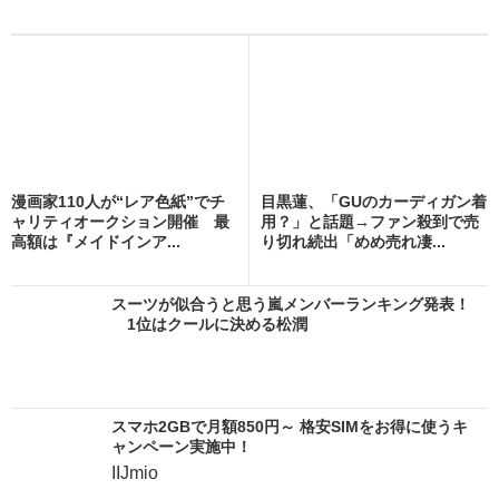
漫画家110人が“レア色紙”でチ
目黒蓮、「GUのカーディガン着
ャリティオークション開催 最
用？」と話題→ファン殺到で売
高額は『メイドインア...
り切れ続出「めめ売れ凄...
スーツが似合うと思う嵐メンバーランキング発表！
1位はクールに決める松潤
スマホ2GBで月額850円～ 格安SIMをお得に使うキ
ャンペーン実施中！
IIJmio