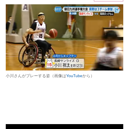
ITの今と未来を見通す
スマホと通信の最新トレンド
進化するPCとデバイスの未来
好きが集まる 比べて選べる
ビジネスと働き方のヒント
AI活用のいまが分かる
小川さんがプレーする姿（画像は
YouTube
から）
企業ITのトレンドを詳説
経営リーダーのコミュニティ
マーケ×ITの今がよく分かる
ITエンジニア向け専門サイト