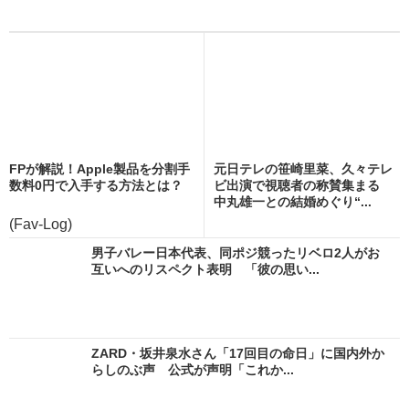
FPが解説！Apple製品を分割手
元日テレの笹崎里菜、久々テレ
数料0円で入手する方法とは？
ビ出演で視聴者の称賛集まる
中丸雄一との結婚めぐり“...
(Fav-Log)
男子バレー日本代表、同ポジ競ったリベロ2人がお
互いへのリスペクト表明 「彼の思い...
ZARD・坂井泉水さん「17回目の命日」に国内外か
らしのぶ声 公式が声明「これか...