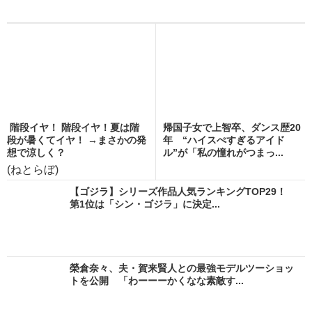
階段イヤ！ 階段イヤ！夏は階
帰国子女で上智卒、ダンス歴20
段が暑くてイヤ！ →まさかの発
年 “ハイスぺすぎるアイド
想で涼しく？
ル”が「私の憧れがつまっ...
(ねとらぼ)
【ゴジラ】シリーズ作品人気ランキングTOP29！
第1位は「シン・ゴジラ」に決定...
榮倉奈々、夫・賀来賢人との最強モデルツーショッ
トを公開 「わーーーかくなな素敵す...