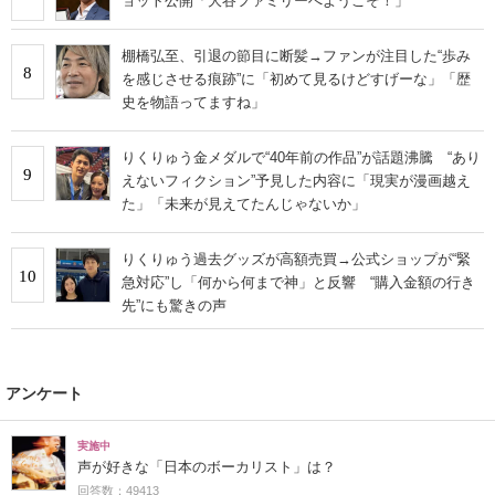
ョット公開「大谷ファミリーへようこそ！」
棚橋弘至、引退の節目に断髪→ファンが注目した“歩み
8
を感じさせる痕跡”に「初めて見るけどすげーな」「歴
史を物語ってますね」
りくりゅう金メダルで“40年前の作品”が話題沸騰 “あり
9
えないフィクション”予見した内容に「現実が漫画越え
た」「未来が見えてたんじゃないか」
りくりゅう過去グッズが高額売買→公式ショップが“緊
10
急対応”し「何から何まで神」と反響 “購入金額の行き
先”にも驚きの声
アンケート
実施中
声が好きな「日本のボーカリスト」は？
回答数：49413