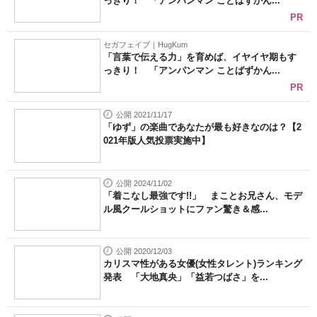
っきり！ 「アンパンマン ことばずかん...
PR
セガフェイブ｜HugKum
「言葉で伝える力」を育めば、イヤイヤ期もす
っきり！ 「アンパンマン ことばずかん...
PR
公開 2021/11/17
「ゆず」の楽曲であなたが最も好きなのは？【2
021年版人気投票実施中】
公開 2024/11/02
「着こなし最強です!!」 まことお兄さん、モデ
ル風クールショットにファン驚き＆感...
公開 2020/12/03
カリスマ性がある女優(女性タレント)ランキング
発表 「大地真央」「益若つばさ」を...