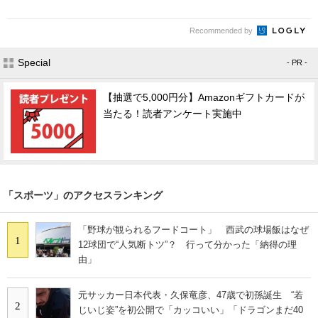
Recommended by
Special
- PR -
【抽選で5,000円分】Amazonギフトカードが
当たる！読者アンケート実施中
「スポーツ」のアクセスランキング
「野球が観られるフードコート」 西武の球場飯はなぜ
1
12球団で“人気断トツ”？ 行って分かった「納得の理
由」
元サッカー日本代表・久保竜彦、47歳で初孫誕生 “若
2
じいじ姿”を初公開で「カッコいい」「ドラゴンまだ40