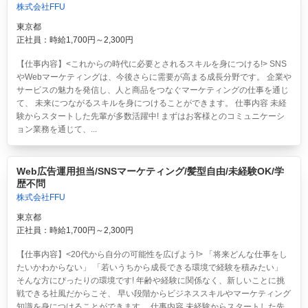
株式会社FFU
東京都
正社員：時給1,700円～2,300円
【仕事内容】<これからの時代に必要とされるスキルを身につける!> SNS
やWebマーケティングは、今後さらに需要が高まる成長分野です。 企業や
サービスの魅力を発信し、人と商品をつなぐマーケティングの仕事を通じ
て、 未来につながるスキルを身につけることができます。 仕事内容 未経
験からスタートした先輩が多数活躍中! まずはお客様とのコミュニケーシ
ョン業務を通じて、...
Web広告運用担当/SNSマーケティング/髪型自由/未経験OK/学
歴不問
株式会社FFU
東京都
正社員：時給1,700円～2,300円
【仕事内容】<20代から自分の可能性を広げよう!> 「将来どんな仕事をし
たいかわからない」 「若いうちから成長できる環境で経験を積みたい」
そんな方にぴったりの環境です! 年齢や経験に関係なく、新しいことに挑
戦できる社風だからこそ、 早い段階からビジネススキルやマーケティング
知識を身につけることができます。 仕事内容 未経験からスタートした先