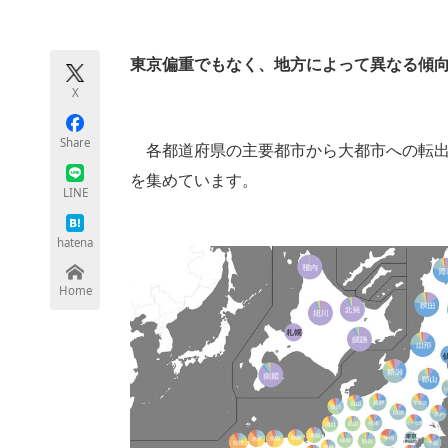
モノづくり技術者専門サイト
エレクトロ
東京偏重でもなく、地方によって異なる傾
X
ちょっと気になるネットの話題
Share
各都道府県の主要都市から大都市への転出
を集めています。
LINE
hatena
Home