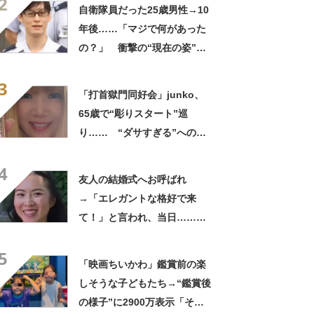
2
ってるの尊い！」
自衛隊員だった25歳男性→10
年後……「マジで何があった
の？」 衝撃の“現在の姿”が
180万再生「別人…？」「好
3
きに生きんしゃい」
「打首獄門同好会」junko、
65歳で“彫りスタート”巡
り…… “ダサすぎる”への持
論に反響「理由が素敵」「わ
4
たしもデビューしたい」
友人の結婚式へお呼ばれ
→「エレガントな格好で来
て！」と言われ、当日……ま
さかの参列姿に「いやすごお
5
おお！」「天才」【海外】
「映画ちいかわ」鑑賞前の楽
しそうな子どもたち→“鑑賞後
の様子”に2900万表示「そう