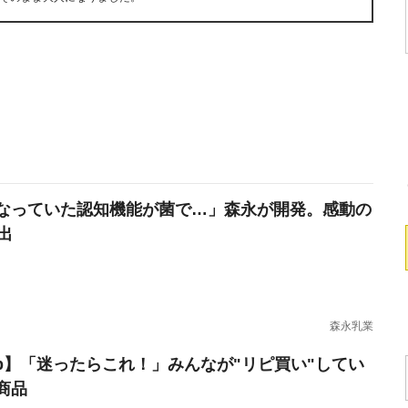
なっていた認知機能が菌で…」森永が開発。感動の
出
森永乳業
erb】「迷ったらこれ！」みんなが"リピ買い"してい
商品