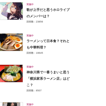
実施中
歌が上手だと思うホロライブ
のメンバーは？
回答数：23856
実施中
ラーメンって日本食？それと
も中華料理？
回答数：19645
実施中
神奈川県で一番うまいと思う
「横浜家系ラーメン店」はど
こ？
回答数：8507
実施中