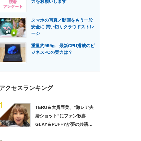
力をお願いします
門メディア
建設×テクノロジーの最前線
スマホの写真／動画をもう一段
安全に 買い切りクラウドストレ
ージ
重量約999g、最新CPU搭載のビ
ジネスPCの実力は？
アクセスランキング
1
TERU＆大貫亜美、“激レア夫
婦ショット”にファン歓喜
GLAY＆PUFFYが夢の共演
「旦那おるやん」「夫婦で写