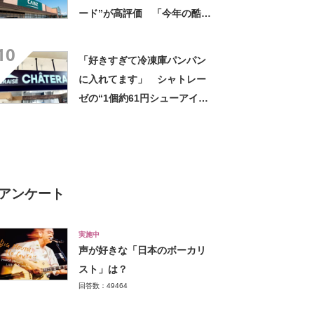
ード”が高評価 「今年の酷暑
にも活躍」「風通しもよくし
10
っかり遮光」の声
「好きすぎて冷凍庫パンパン
に入れてます」 シャトレー
ゼの“1個約61円シューアイ
ス”が好評 「生地とバニラア
イスの相性が◎」「家族も好
きで夏はストックしてる」
アンケート
実施中
声が好きな「日本のボーカリ
スト」は？
回答数：49464