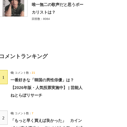
唯一無二の歌声だと思うボー
カリストは？
回答数：8084
コメントランキング
コメント数：
21
1
一番好きな「韓国の男性俳優」は？
【2026年版・人気投票実施中】 | 芸能人
ねとらぼリサーチ
コメント数：
7
2
「もっと早く買えば良かった」 カイン