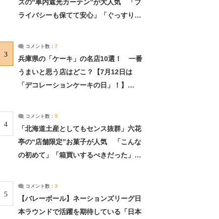
ズの“車内遮光カーテン”が大人気 「プ
ライバシーも保てて安心」「ぐっすり眠
れました」（2/2） | ライフ ねとらぼリ
サーチ：2ページ目
コメント数：
7
3
兵庫県の「ケーキ」の名店10選！ 一番
うまいと思う店はどこ？【7月12日は
「デコレーションケーキの日」！】
（2/4） | 兵庫県 ねとらぼリサーチ：2ペ
ージ目
コメント数：
5
4
「北海道土産としてもセンス抜群」六花
亭の“店舗限定”お菓子が人気 「こんな
の初めて」「箱買いするべきだった」
（1/2） | 北海道 ねとらぼリサーチ
コメント数：
3
5
【バレーボール】ネーションズリーグ日
本ラウンドで活躍を期待している「日本