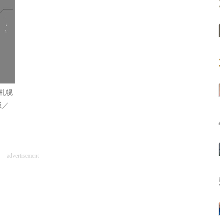
札幌
阪／
advertisement