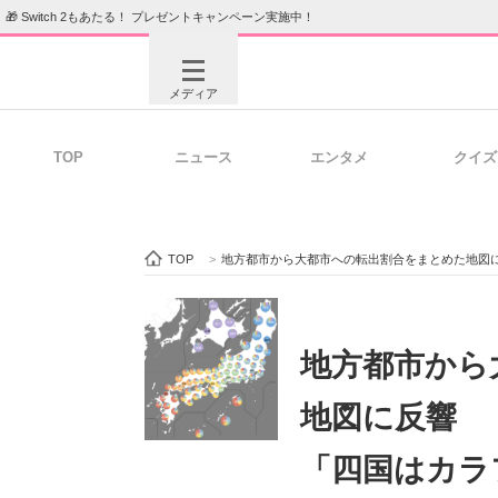
🎁 Switch 2もあたる！ プレゼントキャンペーン実施中！
メディア
TOP
ニュース
エンタメ
クイズ
注目記事を集めた総合ページ
ITの今
TOP
>
地方都市から大都市への転出割合をまとめた地図
ビジネスと働き方のヒント
AI活用
地方都市から
地図に反響 
ITエンジニア向け専門サイト
企業向けI
「四国はカラ