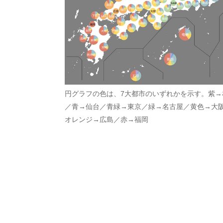
円グラフの色は、7大都市のいずれかを示す。紫→
／青→仙台／青緑→東京／緑→名古屋／黄色→大
オレンジ→広島／赤→福岡