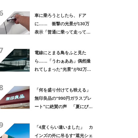
なるわなw」「分かるよ」
6
「いったい何が」
車に乗ろうとしたら、ドア
に…… 衝撃の光景が130万
表示「普通に乗って走ってた
やん」「どうやって入った
7
の!?」
電線にとまる鳥をふと見た
ら……「うわぁああ」偶然撮
れてしまった“光景”が92万再
生「自然は過酷」
8
「何を盛り付けても映える」
無印良品の“990円ガラスプレ
ート”に絶賛の声 「夏にぴっ
たりのお皿」「厚手なので安
9
定感ある」
「4度くらい違いました」 カ
インズの外に吊るす“遮光シェ