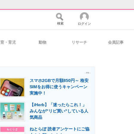
検索
ログイン
教育・育児
動物
リサーチ
会員記事
バイスの未来
好きが集まる 比べて選べる
- PR -
スマホ2GBで月額850円～ 格安
コミュニティ
マーケ×ITの今がよく分かる
SIMをお得に使うキャンペーン
実施中！
【iHerb】「迷ったらこれ！」
・活用を支援
みんなが"リピ買い"している人
気商品
ねとらぼ 読者アンケートにご協