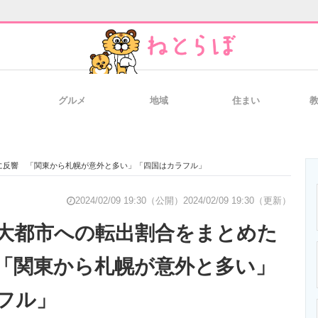
グルメ
地域
住まい
と未来を見通す
スマホと通信の最新トレンド
進化するPCとデ
に反響 「関東から札幌が意外と多い」「四国はカラフル」
のいまが分かる
企業ITのトレンドを詳説
経営リーダーの
2024/02/09 19:30（公開）
2024/02/09 19:30（更新）
大都市への転出割合をまとめた
「関東から札幌が意外と多い」
T製品の総合サイト
IT製品の技術・比較・事例
製造業のIT導入
フル」