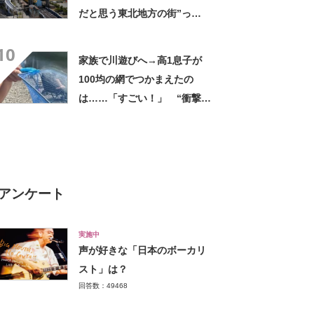
だと思う東北地方の街”っ
て？ ランキング上位に「ち
10
ょうどよく都会と田舎が混じ
家族で川遊びへ→高1息子が
ってる」「コンパクトにまと
100均の網でつかまえたの
まったいい街」の声
は……「すごい！」 “衝撃の
光景”に「めっちゃ大きい！」
「楽しそう」
アンケート
実施中
声が好きな「日本のボーカリ
スト」は？
回答数：49468