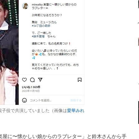
親子役で共演していました（画像は
愛華みれ
「楽屋に〜懐かしい娘からのラブレター」と鈴木さんから手