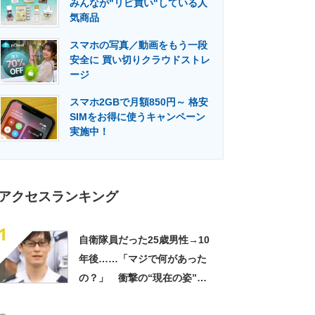
みんなが"リピ買い"している人
門メディア
建設×テクノロジーの最前線
気商品
スマホの写真／動画をもう一段
安全に 買い切りクラウドストレ
ージ
スマホ2GBで月額850円～ 格安
SIMをお得に使うキャンペーン
実施中！
アクセスランキング
1
自衛隊員だった25歳男性→10
年後……「マジで何があった
の？」 衝撃の“現在の姿”が
180万再生「別人…？」「好