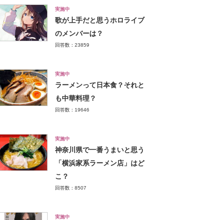
実施中
歌が上手だと思うホロライブ
のメンバーは？
回答数：23859
実施中
ラーメンって日本食？それと
も中華料理？
回答数：19646
実施中
神奈川県で一番うまいと思う
「横浜家系ラーメン店」はど
こ？
回答数：8507
実施中