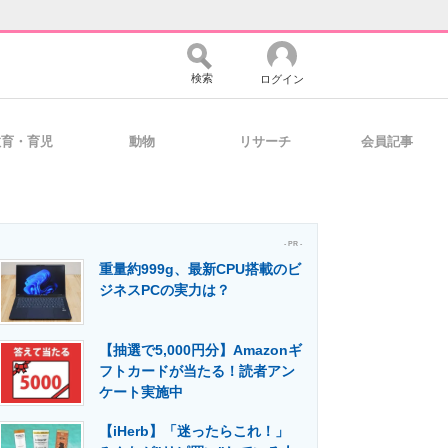
検索
ログイン
教育・育児
動物
リサーチ
会員記事
バイスの未来
好きが集まる 比べて選べる
- PR -
重量約999g、最新CPU搭載のビ
コミュニティ
マーケ×ITの今がよく分かる
ジネスPCの実力は？
【抽選で5,000円分】Amazonギ
・活用を支援
フトカードが当たる！読者アン
ケート実施中
【iHerb】「迷ったらこれ！」