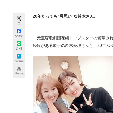
モノづくり技術者専門サイト
エレクトロ
20年たっても“母思い”な鈴木さん。
X
ちょっと気になるネットの話題
Share
元宝塚歌劇団花組トップスターの愛華みれ
経験がある歌手の鈴木愛理さんと、20年ぶり
LINE
hatena
Home