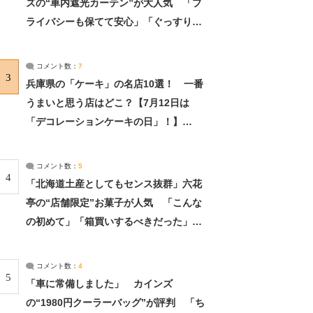
ズの“車内遮光カーテン”が大人気 「プ
ライバシーも保てて安心」「ぐっすり眠
れました」（2/2） | ライフ ねとらぼリ
サーチ：2ページ目
コメント数：
7
3
兵庫県の「ケーキ」の名店10選！ 一番
うまいと思う店はどこ？【7月12日は
「デコレーションケーキの日」！】
（2/4） | 兵庫県 ねとらぼリサーチ：2ペ
ージ目
コメント数：
5
4
「北海道土産としてもセンス抜群」六花
亭の“店舗限定”お菓子が人気 「こんな
の初めて」「箱買いするべきだった」
（1/2） | 北海道 ねとらぼリサーチ
コメント数：
4
5
「車に常備しました」 カインズ
の“1980円クーラーバッグ”が評判 「ち