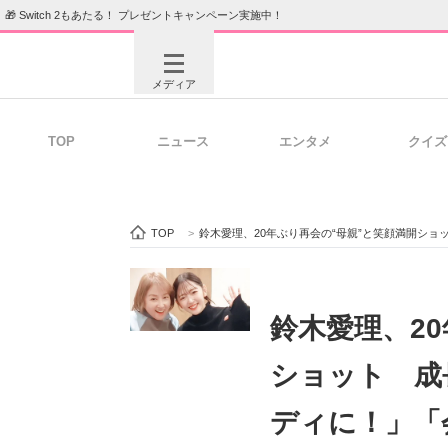
🎁 Switch 2もあたる！ プレゼントキャンペーン実施中！
メディア
TOP
ニュース
エンタメ
クイズ
注目記事を集めた総合ページ
ITの今
TOP
>
鈴木愛理、20年ぶり再会の“母親”と笑顔満開シ
ビジネスと働き方のヒント
AI活用
鈴木愛理、2
ショット 成
ITエンジニア向け専門サイト
企業向けI
ディに！」「