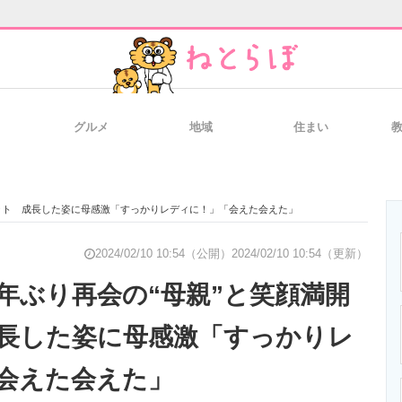
グルメ
地域
住まい
と未来を見通す
スマホと通信の最新トレンド
進化するPCとデ
ョット 成長した姿に母感激「すっかりレディに！」「会えた会えた」
のいまが分かる
企業ITのトレンドを詳説
経営リーダーの
2024/02/10 10:54（公開）
2024/02/10 10:54（更新）
0年ぶり再会の“母親”と笑顔満開
長した姿に母感激「すっかりレ
T製品の総合サイト
IT製品の技術・比較・事例
製造業のIT導入
会えた会えた」