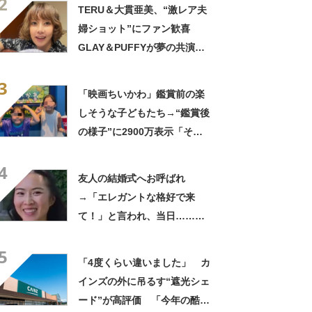
2
きに生きんしゃい」
TERU＆大貫亜美、“激レア夫
婦ショット”にファン歓喜
GLAY＆PUFFYが夢の共演
「旦那おるやん」「夫婦で写
3
ってるの尊い！」
「映画ちいかわ」鑑賞前の楽
しそうな子どもたち→“鑑賞後
の様子”に2900万表示「そう
なるわなw」「分かるよ」
4
「いったい何が」
友人の結婚式へお呼ばれ
→「エレガントな格好で来
て！」と言われ、当日……ま
さかの参列姿に「いやすごお
5
おお！」「天才」【海外】
「4度くらい違いました」 カ
インズの外に吊るす“遮光シェ
ード”が高評価 「今年の酷暑