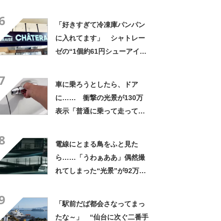
にも活躍」「風通しもよくし
6
っかり遮光」の声
「好きすぎて冷凍庫パンパン
に入れてます」 シャトレー
ゼの“1個約61円シューアイ
ス”が好評 「生地とバニラア
7
イスの相性が◎」「家族も好
車に乗ろうとしたら、ドア
きで夏はストックしてる」
に…… 衝撃の光景が130万
表示「普通に乗って走ってた
やん」「どうやって入った
8
の!?」
電線にとまる鳥をふと見た
ら……「うわぁああ」偶然撮
れてしまった“光景”が92万再
生「自然は過酷」
9
「駅前だば都会さなってまっ
たな～」 “仙台に次ぐ二番手