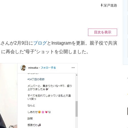
ニクス専門サイト
電子設計の基本と応用
エネルギーの専
深戸進路
目次を表示
さんが2月9日に
ブログ
とInstagramを更新。親子役で共演
に再会した“母子”ショットを公開しました。