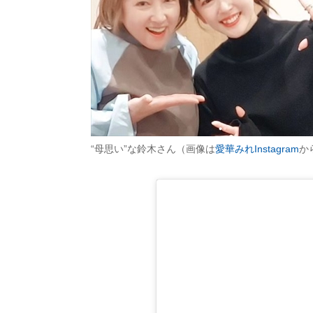
“母思い”な鈴木さん（画像は
愛華みれInstagram
か