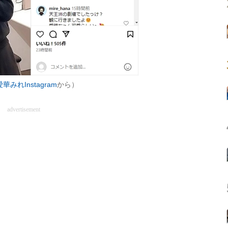
愛華みれInstagram
から）
advertisement