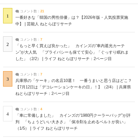
コメント数：
21
1
一番好きな「韓国の男性俳優」は？【2026年版・人気投票実施
中】 | 芸能人 ねとらぼリサーチ
コメント数：
7
2
「もっと早く買えば良かった」 カインズの“車内遮光カーテ
ン”が大人気 「プライバシーも保てて安心」「ぐっすり眠れま
した」（2/2） | ライフ ねとらぼリサーチ：2ページ目
コメント数：
7
3
兵庫県の「ケーキ」の名店10選！ 一番うまいと思う店はどこ？
【7月12日は「デコレーションケーキの日」！】（2/4） | 兵庫県
ねとらぼリサーチ：2ページ目
コメント数：
4
4
「車に常備しました」 カインズの“1980円クーラーバッグ”が評
判 「ちょうどいい大きさ」「保冷剤を止めるベルトが良い」
（1/5） | ライフ ねとらぼリサーチ