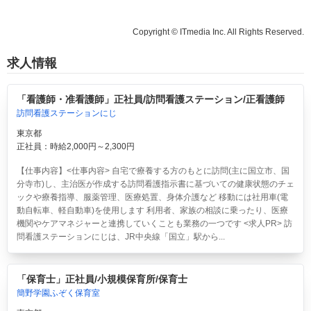
Copyright © ITmedia Inc. All Rights Reserved.
求人情報
「看護師・准看護師」正社員/訪問看護ステーション/正看護師
訪問看護ステーションにじ
東京都
正社員：時給2,000円～2,300円
【仕事内容】<仕事内容> 自宅で療養する方のもとに訪問(主に国立市、国
分寺市)し、主治医が作成する訪問看護指示書に基づいての健康状態のチェ
ックや療養指導、服薬管理、医療処置、身体介護など 移動には社用車(電
動自転車、軽自動車)を使用します 利用者、家族の相談に乗ったり、医療
機関やケアマネジャーと連携していくことも業務の一つです <求人PR> 訪
問看護ステーションにじは、JR中央線「国立」駅から...
「保育士」正社員/小規模保育所/保育士
簡野学園ふぞく保育室