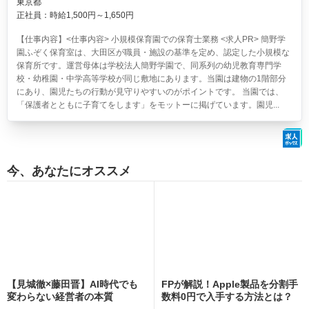
東京都
正社員：時給1,500円～1,650円
【仕事内容】<仕事内容> 小規模保育園での保育士業務 <求人PR> 簡野学
園ふぞく保育室は、大田区が職員・施設の基準を定め、認定した小規模な
保育所です。運営母体は学校法人簡野学園で、同系列の幼児教育専門学
校・幼稚園・中学高等学校が同じ敷地にあります。当園は建物の1階部分
にあり、園児たちの行動が見守りやすいのがポイントです。 当園では、
「保護者とともに子育てをします」をモットーに掲げています。園児...
今、あなたにオススメ
【見城徹×藤田晋】AI時代でも
FPが解説！Apple製品を分割手
変わらない経営者の本質
数料0円で入手する方法とは？