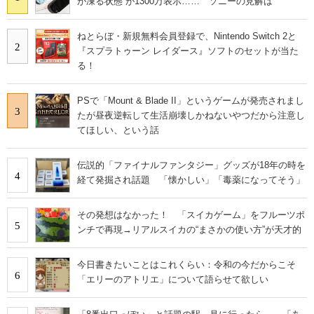
が凍る状態“が1300万表示…… ソニーの見解は
ねとらぼ・新規無料会員登録で、Nintendo Switch 2と
2
『スプラトゥーン レイダース』ソフトのセットが当た
る！
PSで「Mount & Blade II」というゲームが発売されまし
3
たが昼夜逆転して生活崩壊しかねないやつだから注意し
てほしい、という話
伝説的「ファイナルファンタジー」グッズが18年の時を
4
経て発掘され話題 「懐かしい」「毒薬になってそう」
その発想はなかった！ 「スイカゲーム」をフルーツポ
5
ンチで再現→リアルスイカの“まさかの使い方”が天才的
今日書きたいことはこれくらい：令和の今だからこそ
6
「エリーのアトリエ」について語らせて欲しい