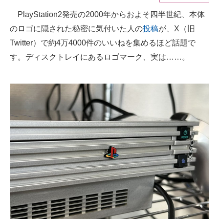
PlayStation2発売の2000年からおよそ四半世紀、本体
ITの今と未来を見通す
のロゴに隠された秘密に気付いた人の
投稿
が、X（旧
スマホと通信の最新トレンド
Twitter）で約4万4000件のいいねを集めるほど話題で
す。ディスクトレイにあるロゴマーク、実は……。
進化するPCとデバイスの未来
好きが集まる 比べて選べる
ビジネスと働き方のヒント
AI活用のいまが分かる
企業ITのトレンドを詳説
経営リーダーのコミュニティ
マーケ×ITの今がよく分かる
ITエンジニア向け専門サイト