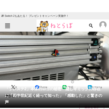
🎁 Switch 2もあたる！ プレゼントキャンペーン実施中！
ねとらぼメニュー
TOP
ニュース
エンタメ
クイズ
グルメ
地域
住まい
教育・育児
動物
リサーチ
ゲーム
2024/02/14 17:00（公開）
X
Share
LINE
hatena
会員記事
「プレステ2」本体のロゴの秘密 隠しギミックの存在
に「四半世紀近く経って知った」「感動した」と驚きの
懐かしい……！
メディア
声
目次を表示
注目記事を集めた総合ページ