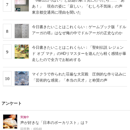
「8番出口っぽい」と話題の駅→見に行ったら……「あ
7
あ！」 現在の姿に「寂しい」「むしろ不気味」の声
東京都交通局に理由を聞いた
今日書きたいことはこれくらい：ゲームブック版『ドル
8
アーガの塔』はなぜ俺の中でドルアーガの正史なのか
今日書きたいことはこれくらい：「聖剣伝説 レジェン
9
ド オブ マナ」のHDリマスターを遊んだら軽く感情が暴
走したので全力でお勧めする
マイクラで作られた荘厳な大宮殿 圧倒的な作り込みに
10
「芸術的な感覚」「本当の天才」と称賛の声
アンケート
実施中
声が好きな「日本のボーカリスト」は？
回答数：49548