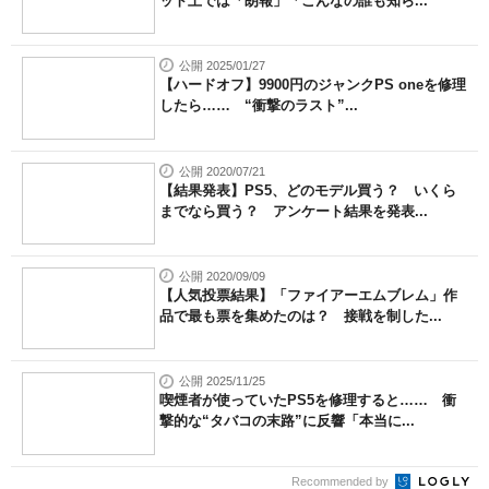
ット上では「朗報」「こんなの誰も知ら...
公開 2025/01/27
【ハードオフ】9900円のジャンクPS oneを修理
したら…… “衝撃のラスト”...
公開 2020/07/21
【結果発表】PS5、どのモデル買う？ いくら
までなら買う？ アンケート結果を発表...
公開 2020/09/09
【人気投票結果】「ファイアーエムブレム」作
品で最も票を集めたのは？ 接戦を制した...
公開 2025/11/25
喫煙者が使っていたPS5を修理すると…… 衝
撃的な“タバコの末路”に反響「本当に...
Recommended by