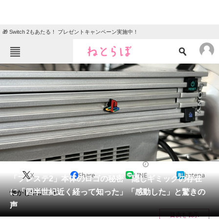
🎁 Switch 2もあたる！ プレゼントキャンペーン実施中！
ねとらぼメニュー
TOP
ニュース
エンタメ
クイズ
グルメ
地域
住まい
教育・育児
動物
リサーチ
ゲーム
2024/02/14 17:00（公開）
X
Share
LINE
hatena
会員記事
「プレステ2」本体のロゴの秘密 隠しギミックの存在
に「四半世紀近く経って知った」「感動した」と驚きの
懐かしい……！
メディア
声
目次を表示
注目記事を集めた総合ページ