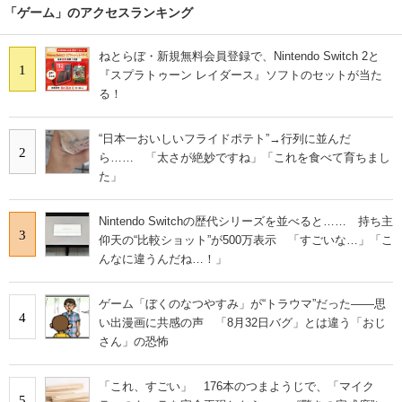
「ゲーム」のアクセスランキング
ねとらぼ・新規無料会員登録で、Nintendo Switch 2と
1
『スプラトゥーン レイダース』ソフトのセットが当た
る！
“日本一おいしいフライドポテト”→行列に並んだ
2
ら…… 「太さが絶妙ですね」「これを食べて育ちまし
た」
Nintendo Switchの歴代シリーズを並べると…… 持ち主
3
仰天の“比較ショット”が500万表示 「すごいな…」「こ
んなに違うんだね…！」
ゲーム「ぼくのなつやすみ」が“トラウマ”だった――思
4
い出漫画に共感の声 「8月32日バグ」とは違う「おじ
さん」の恐怖
「これ、すごい」 176本のつまようじで、「マイク
5