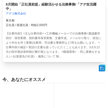
8月開始「正社員前提」経験活かせる法務事務/「アデ友活躍
中」
アデコ株式会社
東京都
正社員 / 派遣社員：時給2,000円
【仕事内容】<主な仕事内容> <工作機械メーカーでの法務事務>稟議書等
回付・保管業務、契約書等保管業務、文書作成、メールやり取り、状況に
より外出を伴う業務(法務局、司法書士事務所など)等をお願いします。 <
仕事内容の補足> 英語の文書を扱っていただくこともあります。3,6,9,12
月の四半期決算時期が繁忙期となります。 <職場環境> ・同じ業務をする
人:いる(派遣先の社員) ・服装について:制...
今、あなたにオススメ