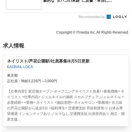
撃的な“タバコの末路”に反響「本当に...
Recommended by
Copyright © ITmedia Inc. All Rights Reserved.
求人情報
ネイリスト/芦花公園駅/社員募集/8月5日更新
KAONAIL LOCA
東京都
正社員：時給1,226円～2,000円
【仕事内容】新店舗オープン オープニングネイリスト急募! <募集職種> ネ
イリスト <仕事内容> ジェルネイルの施術 スカルプチュア,ジェルネイル <
必要経験> <業種> ネイリスト <施設形態> ネイルサロン <勤務地> 京王線
の芦花公園駅から徒歩5分 <福利厚生> 交通費支給 昇給制度有り お休み希
望優遇 インセンティブあり,ノルマなし,交通費支給,社員登用あり,独立・開
業支援...