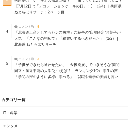
兵庫県の「ケーキ」の名店10選！ 一番うまいと思う店はどこ？
【7月12日は「デコレーションケーキの日」！】（2/4） | 兵庫県
ねとらぼリサーチ：2ページ目
コメント数：
5
4
「北海道土産としてもセンス抜群」六花亭の“店舗限定”お菓子が
人気 「こんなの初めて」「箱買いするべきだった」（1/2） |
北海道 ねとらぼリサーチ
コメント数：
3
5
「子供ができたら通わせたい」 今後発展していきそうな“関関
同立・産近甲龍の大学”といえば？ ランキング1位に学生の声
「学問の街のように多様に学べる」「就職や進学の実績も高い」
| 大学 ねとらぼリサーチ
カテゴリ一覧
IT・科学
エンタメ