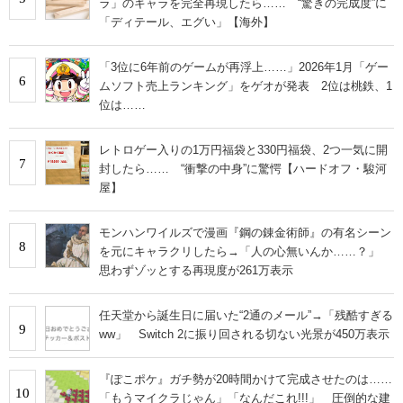
ラ」のキャラを完全再現したら…… “驚きの完成度”に
「ディテール、エグい」【海外】
「3位に6年前のゲームが再浮上……」2026年1月「ゲー
6
ムソフト売上ランキング」をゲオが発表 2位は桃鉄、1
位は……
レトロゲー入りの1万円福袋と330円福袋、2つ一気に開
7
封したら…… “衝撃の中身”に驚愕【ハードオフ・駿河
屋】
モンハンワイルズで漫画『鋼の錬金術師』の有名シーン
8
を元にキャラクリしたら→「人の心無いんか……？」
思わずゾッとする再現度が261万表示
任天堂から誕生日に届いた“2通のメール”→「残酷すぎる
9
ww」 Switch 2に振り回される切ない光景が450万表示
『ぽこポケ』ガチ勢が20時間かけて完成させたのは……
10
「もうマイクラじゃん」「なんだこれ!!!」 圧倒的な建