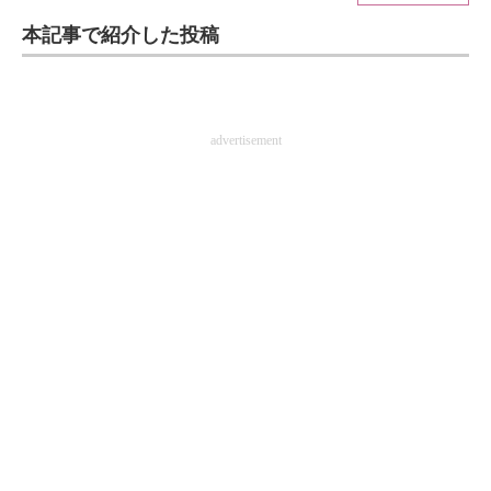
本記事で紹介した投稿
ITの今と未来を見通す
スマホと通信の最新トレンド
進化するPCとデバイスの未来
advertisement
好きが集まる 比べて選べる
ビジネスと働き方のヒント
AI活用のいまが分かる
企業ITのトレンドを詳説
経営リーダーのコミュニティ
マーケ×ITの今がよく分かる
ITエンジニア向け専門サイト