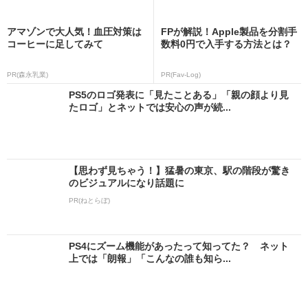
アマゾンで大人気！血圧対策は
FPが解説！Apple製品を分割手
コーヒーに足してみて
数料0円で入手する方法とは？
PR(森永乳業)
PR(Fav-Log)
PS5のロゴ発表に「見たことある」「親の顔より見
たロゴ」とネットでは安心の声が続...
【思わず見ちゃう！】猛暑の東京、駅の階段が驚き
のビジュアルになり話題に
PR(ねとらぼ)
PS4にズーム機能があったって知ってた？ ネット
上では「朗報」「こんなの誰も知ら...