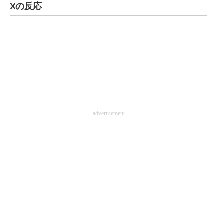
Xの反応
企業向けIT製品の総合サイト
IT製品の技術・比較・事例
製造業のIT導入・活用を支援
モノづくり技術者専門サイト
エレクトロニクス専門サイト
advertisement
電子設計の基本と応用
エネルギーの専門メディア
建設×テクノロジーの最前線
ちょっと気になるネットの話題