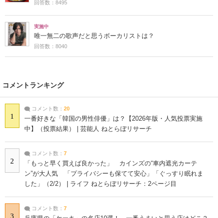
回答数：8495
実施中
唯一無二の歌声だと思うボーカリストは？
回答数：8040
コメントランキング
コメント数：
20
1
一番好きな「韓国の男性俳優」は？【2026年版・人気投票実施
中】（投票結果） | 芸能人 ねとらぼリサーチ
コメント数：
7
2
「もっと早く買えば良かった」 カインズの“車内遮光カーテ
ン”が大人気 「プライバシーも保てて安心」「ぐっすり眠れま
した」（2/2） | ライフ ねとらぼリサーチ：2ページ目
コメント数：
7
3