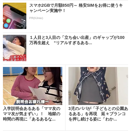
スマホ2GBで月額850円～ 格安SIMをお得に使うキ
ャンペーン実施中！
PR(IIJmio)
１人目と3人目の「立ち会い出産」のギャップが100
万再生超え “リアルすぎるある...
入学説明会あるある「ママ友の
3児のパパが「子どもとの公園あ
ママ友が気まずい」！ 地獄の
るある」を再現 延々ブランコ
時間の再現に「あるあるな...
を押し続ける姿に「わか...