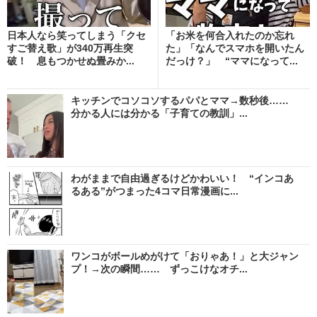
日本人なら笑ってしまう「クセ
「お米を何合入れたのか忘れ
すご替え歌」が340万再生突
た」「なんでスマホを開いたん
破！ 息もつかせぬ畳みか...
だっけ？」 “ママになって...
キッチンでコソコソするパパとママ→数秒後……
分かる人には分かる「子育ての教訓」...
わがままで自由過ぎるけどかわいい！ “インコあ
るある”がつまった4コマ日常漫画に...
ワンコがボールめがけて「おりゃあ！」と大ジャン
プ！→次の瞬間…… ずっこけなオチ...