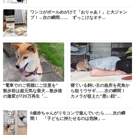
ワンコがボールめがけて「おりゃあ！」と大ジャン
プ！→次の瞬間…… ずっこけなオチ...
“電車でのご視聴にご注意を”
寝ている飼い主の急所を死角か
散歩前は超元気な柴犬→散歩後
ら狙うウサギ……次の瞬間！
の激変が720万再生「...
カメラが捉えた“悪い顔”...
0歳赤ちゃんがリモコンで遊んでいたら……次の瞬
間！ 「子どもに持たせるのは危険」...