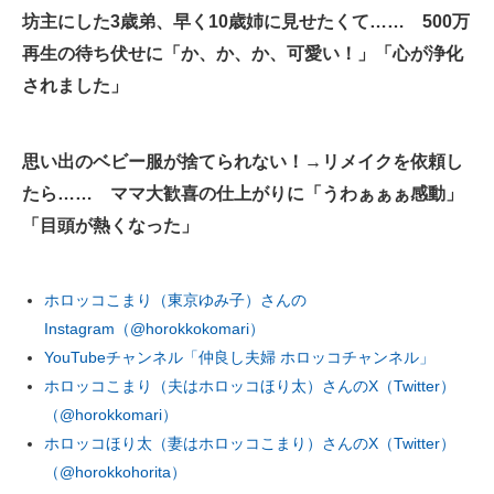
坊主にした3歳弟、早く10歳姉に見せたくて…… 500万
企業向けIT製品の総合サイト
再生の待ち伏せに「か、か、か、可愛い！」「心が浄化
IT製品の技術・比較・事例
されました」
製造業のIT導入・活用を支援
思い出のベビー服が捨てられない！→リメイクを依頼し
モノづくり技術者専門サイト
たら…… ママ大歓喜の仕上がりに「うわぁぁぁ感動」
エレクトロニクス専門サイト
「目頭が熱くなった」
電子設計の基本と応用
ホロッコこまり（東京ゆみ子）さんの
エネルギーの専門メディア
Instagram（@horokkokomari）
YouTubeチャンネル「仲良し夫婦 ホロッコチャンネル」
建設×テクノロジーの最前線
ホロッコこまり（夫はホロッコほり太）さんのX（Twitter）
ちょっと気になるネットの話題
（@horokkomari）
ホロッコほり太（妻はホロッコこまり）さんのX（Twitter）
（@horokkohorita）