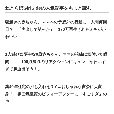
ねとらぼGirlSideの人気記事をもっと読む
ITの今と未来を見通す
スマホと通信の最新トレンド
寝起きの赤ちゃん、ママへの予想外の行動に「人間何回
目？」「声出して笑った」 170万再生されたオチがか
進化するPCとデバイスの未来
わいい
好きが集まる 比べて選べる
1人遊びに夢中な0歳赤ちゃん、ママの視線に気付いた瞬
ビジネスと働き方のヒント
間…… 100点満点のリアクションにキュン「かわいす
AI活用のいまが分かる
ぎて鼻血出そう！」
企業ITのトレンドを詳説
築40年住宅の押し入れをDIY→おしゃれな書斎に大変
経営リーダーのコミュニティ
身！ 雰囲気激変のビフォーアフターに「すごすぎ」の
マーケ×ITの今がよく分かる
声
ITエンジニア向け専門サイト