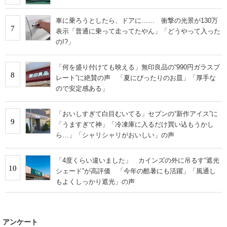
車に乗ろうとしたら、ドアに…… 衝撃の光景が130万
7
表示「普通に乗って走ってたやん」「どうやって入った
の!?」
「何を盛り付けても映える」無印良品の“990円ガラスプ
8
レート”に絶賛の声 「夏にぴったりのお皿」「厚手な
ので安定感ある」
「おいしすぎて白目むいてる」セブンの“新作アイス”に
9
「うますぎて神」「冷凍庫に入るだけ買い込もうかし
ら…」「シャリシャリがおいしい」の声
「4度くらい違いました」 カインズの外に吊るす“遮光
10
シェード”が高評価 「今年の酷暑にも活躍」「風通し
もよくしっかり遮光」の声
アンケート