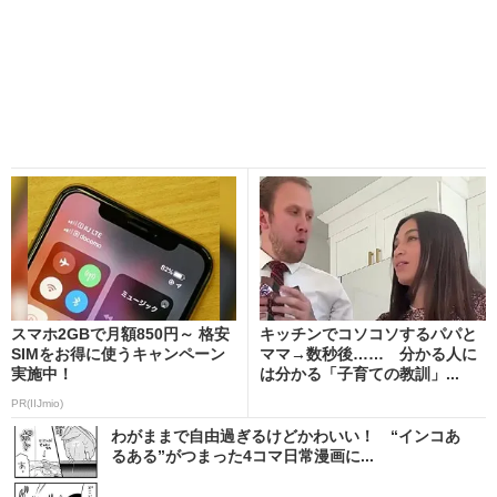
スマホ2GBで月額850円～ 格安
キッチンでコソコソするパパと
SIMをお得に使うキャンペーン
ママ→数秒後…… 分かる人に
実施中！
は分かる「子育ての教訓」...
PR(IIJmio)
わがままで自由過ぎるけどかわいい！ “インコあ
るある”がつまった4コマ日常漫画に...