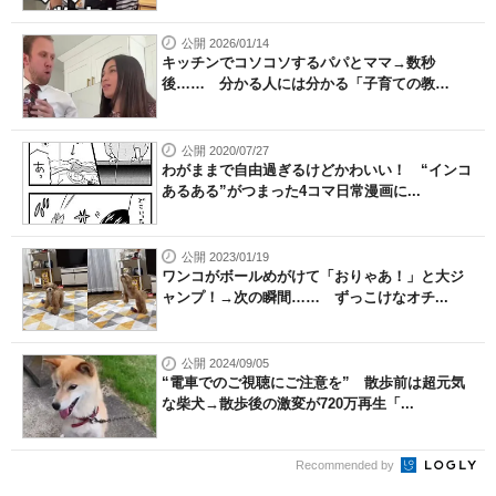
公開 2026/01/14
キッチンでコソコソするパパとママ→数秒
後…… 分かる人には分かる「子育ての教
訓」...
公開 2020/07/27
わがままで自由過ぎるけどかわいい！ “インコ
あるある”がつまった4コマ日常漫画に...
公開 2023/01/19
ワンコがボールめがけて「おりゃあ！」と大ジ
ャンプ！→次の瞬間…… ずっこけなオチ...
公開 2024/09/05
“電車でのご視聴にご注意を” 散歩前は超元気
な柴犬→散歩後の激変が720万再生「...
Recommended by