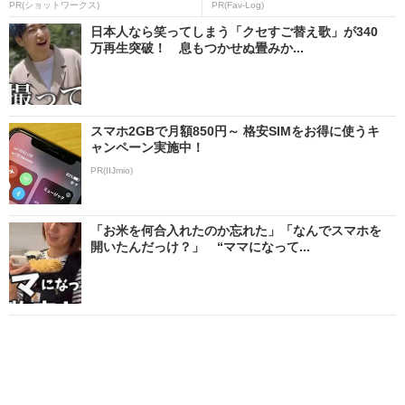
PR(ショットワークス)
PR(Fav-Log)
日本人なら笑ってしまう「クセすご替え歌」が340
万再生突破！ 息もつかせぬ畳みか...
スマホ2GBで月額850円～ 格安SIMをお得に使うキ
ャンペーン実施中！
PR(IIJmio)
「お米を何合入れたのか忘れた」「なんでスマホを
開いたんだっけ？」 “ママになって...