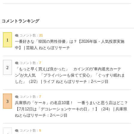
コメントランキング
コメント数：
21
1
一番好きな「韓国の男性俳優」は？【2026年版・人気投票実施
中】 | 芸能人 ねとらぼリサーチ
コメント数：
7
2
「もっと早く買えば良かった」 カインズの“車内遮光カーテ
ン”が大人気 「プライバシーも保てて安心」「ぐっすり眠れま
した」（2/2） | ライフ ねとらぼリサーチ：2ページ目
コメント数：
7
3
兵庫県の「ケーキ」の名店10選！ 一番うまいと思う店はどこ？
【7月12日は「デコレーションケーキの日」！】（2/4） | 兵庫県
ねとらぼリサーチ：2ページ目
コメント数：
5