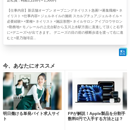
正社員：時給1,226円～1,500円
【仕事内容】新店舗オープン オープニングネイリスト急募! <募集職種> ネ
イリスト <仕事内容> ジェルネイルの施術 スカルプチュア,ジェルネイル <
必要経験> <業種> ネイリスト <施設形態> ネイルサロン アイブロウサロン
<勤務地> モノレールの上北台駅から玉川上水駅方面に直進して頂くと右手
に<デニーズ>が出てきます。 デニーズの目の前の横断歩道を渡って右に進
むと<星乃珈琲店...
今、あなたにオススメ
明日働ける単発バイト求人サイ
FPが解説！Apple製品を分割手
ト
数料0円で入手する方法とは？