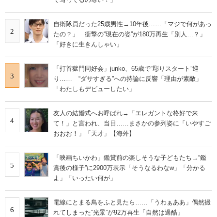
自衛隊員だった25歳男性→10年後……「マジで何があっ
2
たの？」 衝撃の“現在の姿”が180万再生「別人…？」
「好きに生きんしゃい」
「打首獄門同好会」junko、65歳で“彫りスタート”巡
3
り…… “ダサすぎる”への持論に反響「理由が素敵」
「わたしもデビューしたい」
友人の結婚式へお呼ばれ→「エレガントな格好で来
4
て！」と言われ、当日……まさかの参列姿に「いやすご
おおお！」「天才」【海外】
「映画ちいかわ」鑑賞前の楽しそうな子どもたち→“鑑
5
賞後の様子”に2900万表示「そうなるわなw」「分かる
よ」「いったい何が」
電線にとまる鳥をふと見たら……「うわぁああ」偶然撮
6
れてしまった“光景”が92万再生「自然は過酷」