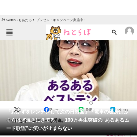
🎁 Switch 2もあたる！ プレゼントキャンペーン実施中！
ねとらぼメニュー
TOP
ニュース
エンタメ
クイズ
グルメ
地域
住まい
教育・育児
動物
リサーチ
2024/02/17 10:00（公開）
X
Share
LINE
hatena
会員記事
「おかずをレンチンして次の日対面」「電車の暖房はふ
くらはぎ焼きにきてる」 100万再生突破の“あるあるム
クセになるメロディーも秀逸。
メディア
ード歌謡”に笑いが止まらない
目次を表示
注目記事を集めた総合ページ