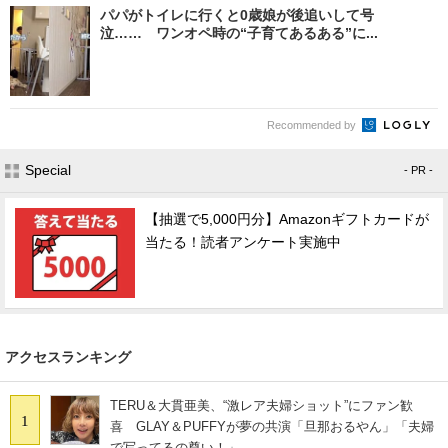
パパがトイレに行くと0歳娘が後追いして号
泣…… ワンオペ時の“子育てあるある”に...
Recommended by
Special
- PR -
【抽選で5,000円分】Amazonギフトカードが
当たる！読者アンケート実施中
アクセスランキング
TERU＆大貫亜美、“激レア夫婦ショット”にファン歓
1
喜 GLAY＆PUFFYが夢の共演「旦那おるやん」「夫婦
で写ってるの尊い！」