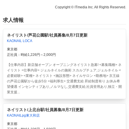
Copyright © ITmedia Inc. All Rights Reserved.
求人情報
ネイリスト/芦花公園駅/社員募集/8月7日更新
KAONAIL LOCA
東京都
正社員：時給1,226円～2,000円
【仕事内容】新店舗オープン オープニングネイリスト急募! <募集職種> ネ
イリスト <仕事内容> ジェルネイルの施術 スカルプチュア,ジェルネイル <
必要経験> <業種> ネイリスト <施設形態> ネイルサロン <勤務地> 京王線
の芦花公園駅から徒歩5分 <福利厚生> 交通費支給 昇給制度有り お休み希
望優遇 インセンティブあり,ノルマなし,交通費支給,社員登用あり,独立・開
業支援...
ネイリスト/上北台駅/社員募集/8月7日更新
KAONAILpg東大和店
東京都