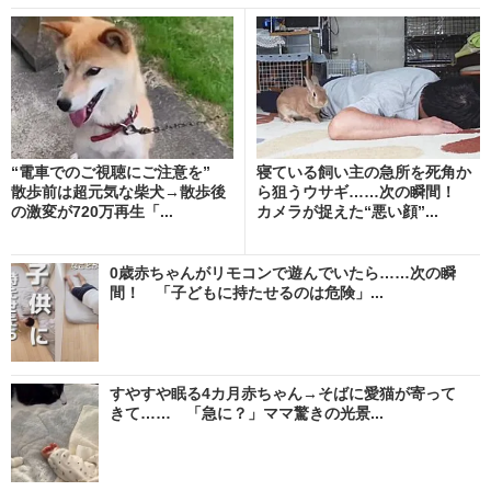
“電車でのご視聴にご注意を”
寝ている飼い主の急所を死角か
散歩前は超元気な柴犬→散歩後
ら狙うウサギ……次の瞬間！
の激変が720万再生「...
カメラが捉えた“悪い顔”...
0歳赤ちゃんがリモコンで遊んでいたら……次の瞬
間！ 「子どもに持たせるのは危険」...
すやすや眠る4カ月赤ちゃん→そばに愛猫が寄って
きて…… 「急に？」ママ驚きの光景...