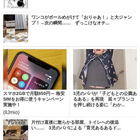
ワンコがボールめがけて「おりゃあ！」と大ジャン
プ！→次の瞬間…… ずっこけなオチ...
スマホ2GBで月額850円～ 格安
3児のパパが「子どもとの公園あ
SIMをお得に使うキャンペーン
るある」を再現 延々ブランコ
実施中！
を押し続ける姿に「わか...
(IIJmio)
片付け直後に散らかる部屋、トイレへの後追
い…… 3児のパパによる「育児あるあるド...