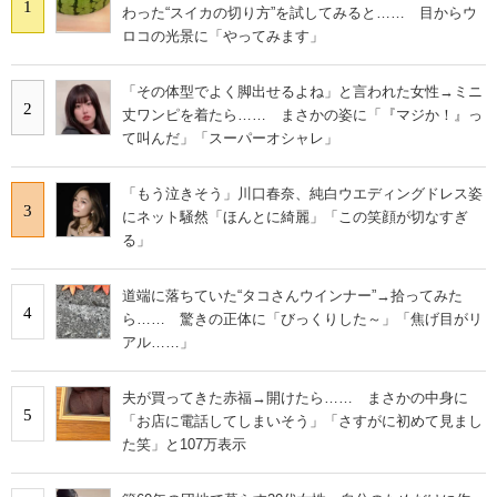
1
わった“スイカの切り方”を試してみると…… 目からウ
ロコの光景に「やってみます」
「その体型でよく脚出せるよね」と言われた女性→ミニ
2
丈ワンピを着たら…… まさかの姿に「『マジか！』っ
て叫んだ」「スーパーオシャレ」
「もう泣きそう」川口春奈、純白ウエディングドレス姿
3
にネット騒然「ほんとに綺麗」「この笑顔が切なすぎ
る」
道端に落ちていた“タコさんウインナー”→拾ってみた
4
ら…… 驚きの正体に「びっくりした～」「焦げ目がリ
アル……」
夫が買ってきた赤福→開けたら…… まさかの中身に
5
「お店に電話してしまいそう」「さすがに初めて見まし
た笑」と107万表示