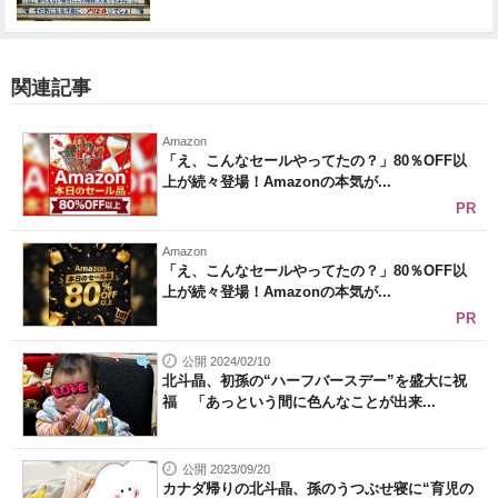
関連記事
Amazon
「え、こんなセールやってたの？」80％OFF以
上が続々登場！Amazonの本気が...
PR
Amazon
「え、こんなセールやってたの？」80％OFF以
上が続々登場！Amazonの本気が...
PR
公開 2024/02/10
北斗晶、初孫の“ハーフバースデー”を盛大に祝
福 「あっという間に色んなことが出来...
公開 2023/09/20
カナダ帰りの北斗晶、孫のうつぶせ寝に“育児の