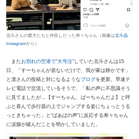
北斗さんの愛犬たちと仲良しだった寿々ちゃん（画像は
北斗晶
Instagram
から）
また
お別れの空港で“大号泣”
していた北斗さんは15
日、「すーちゃんが居ないだけで、我が家は静かです」
と凛さんの投稿と対になるような
ブログ
を更新。早速テ
レビ電話で交流しているそうで、「私の声に不思議そう
に見てましたが…【すーちゃん、ばーちゃんだよ】と呼
ぶと喜んで歩行器の上でジャンプする姿にちょっとうる
っときちゃった」と“ばあばの声”に反応する寿々ちゃん
に涙腺が緩んだことを明かしていました。