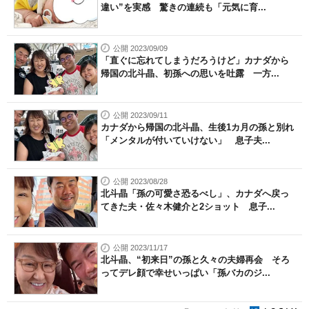
違い”を実感 驚きの連続も「元気に育...
公開 2023/09/09
「直ぐに忘れてしまうだろうけど」カナダから
帰国の北斗晶、初孫への思いを吐露 一方...
公開 2023/09/11
カナダから帰国の北斗晶、生後1カ月の孫と別れ
「メンタルが付いていけない」 息子夫...
公開 2023/08/28
北斗晶「孫の可愛さ恐るべし」、カナダへ戻っ
てきた夫・佐々木健介と2ショット 息子...
公開 2023/11/17
北斗晶、“初来日”の孫と久々の夫婦再会 そろ
ってデレ顔で幸せいっぱい「孫バカのジ...