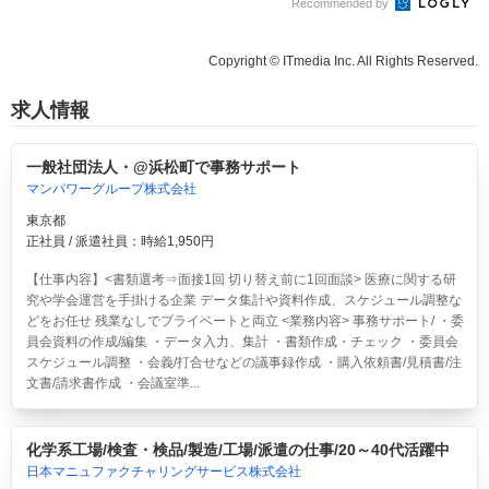
Recommended by
Copyright © ITmedia Inc. All Rights Reserved.
求人情報
一般社団法人・@浜松町で事務サポート
マンパワーグループ株式会社
東京都
正社員 / 派遣社員：時給1,950円
【仕事内容】<書類選考⇒面接1回 切り替え前に1回面談> 医療に関する研
究や学会運営を手掛ける企業 データ集計や資料作成、スケジュール調整な
どをお任せ 残業なしでプライベートと両立 <業務内容> 事務サポート/ ・委
員会資料の作成/編集 ・データ入力、集計 ・書類作成・チェック ・委員会
スケジュール調整 ・会義/打合せなどの議事録作成 ・購入依頼書/見積書/注
文書/請求書作成 ・会議室準...
化学系工場/検査・検品/製造/工場/派遣の仕事/20～40代活躍中
日本マニュファクチャリングサービス株式会社