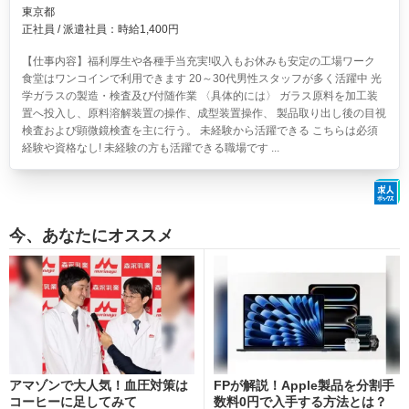
東京都
正社員 / 派遣社員：時給1,400円
【仕事内容】福利厚生や各種手当充実!収入もお休みも安定の工場ワーク
食堂はワンコインで利用できます 20～30代男性スタッフが多く活躍中 光
学ガラスの製造・検査及び付随作業 〈具体的には〉 ガラス原料を加工装
置へ投入し、原料溶解装置の操作、成型装置操作、 製品取り出し後の目視
検査および顕微鏡検査を主に行う。 未経験から活躍できる こちらは必須
経験や資格なし! 未経験の方も活躍できる職場です ...
今、あなたにオススメ
アマゾンで大人気！血圧対策は
FPが解説！Apple製品を分割手
コーヒーに足してみて
数料0円で入手する方法とは？