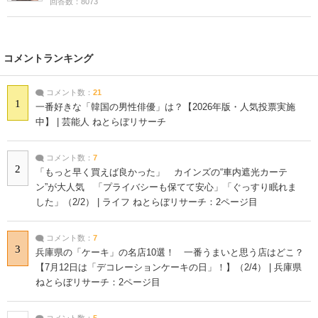
回答数：8073
コメントランキング
コメント数：
21
1
一番好きな「韓国の男性俳優」は？【2026年版・人気投票実施
中】 | 芸能人 ねとらぼリサーチ
コメント数：
7
2
「もっと早く買えば良かった」 カインズの“車内遮光カーテ
ン”が大人気 「プライバシーも保てて安心」「ぐっすり眠れま
した」（2/2） | ライフ ねとらぼリサーチ：2ページ目
コメント数：
7
3
兵庫県の「ケーキ」の名店10選！ 一番うまいと思う店はどこ？
【7月12日は「デコレーションケーキの日」！】（2/4） | 兵庫県
ねとらぼリサーチ：2ページ目
コメント数：
5