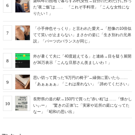
築60年の団地で暮らす20代女性→自分のためだけに作っ
6
た“夜ご飯”は…… 「これぞ手料理」「こんな女性にな
りたい！」
「小手伸也そっくり」と言われた愛犬→「想像の10倍似
7
てて笑いが止まらない」まさかの姿に「生き別れの兄弟
説」「パーツのバランスが同じ」
外が暑くて夫に「40度超えてる」と連絡→目を疑う展開
8
が36万表示「こんな旦那さん羨ましいわ！」
思い切って買った“6万円の椅子”→縁側に置いたら……
9
「あぁぁぁぁ」「これは座れない」「諦めてください」
長野県の道の駅→150円で買った“赤い粒”は……「懐かし
10
いぃー」 “驚きの正体”に「実家や近所の庭になってた
なー」「昭和の思い出」