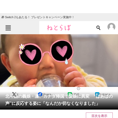
🎁 Switch 2もあたる！ プレゼントキャンペーン実施中！
ねとらぼメニュー
TOP
ニュース
エンタメ
クイズ
グルメ
地域
住まい
教育・育児
動物
リサーチ
2024/02/17 14:51（公開）
X
Share
LINE
hatena
会員記事
北斗晶の義娘・凛、カナダ帰国で愛娘に異変 “ばあばの
声”に反応する姿に「なんだか切なくなりました」
ばあばも寂しそう。
メディア
目次を表示
注目記事を集めた総合ページ