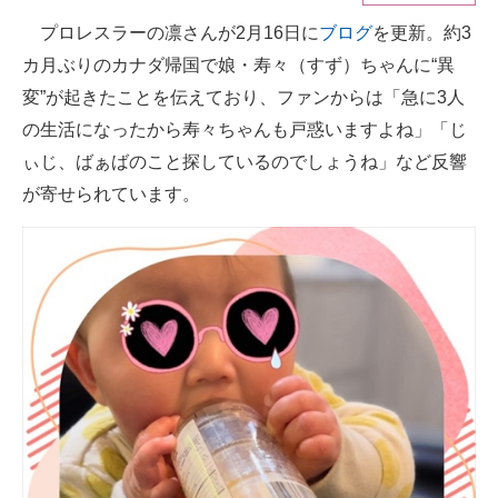
プロレスラーの凛さんが2月16日に
ブログ
を更新。約3
ITの今と未来を見通す
カ月ぶりのカナダ帰国で娘・寿々（すず）ちゃんに“異
スマホと通信の最新トレンド
変”が起きたことを伝えており、ファンからは「急に3人
の生活になったから寿々ちゃんも戸惑いますよね」「じ
進化するPCとデバイスの未来
ぃじ、ばぁばのこと探しているのでしょうね」など反響
好きが集まる 比べて選べる
が寄せられています。
ビジネスと働き方のヒント
AI活用のいまが分かる
企業ITのトレンドを詳説
経営リーダーのコミュニティ
マーケ×ITの今がよく分かる
ITエンジニア向け専門サイト