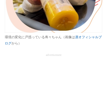
企業向けIT製品の総合サイト
IT製品の技術・比較・事例
製造業のIT導入・活用を支援
モノづくり技術者専門サイト
環境の変化に戸惑っている寿々ちゃん（画像は
凛オフィシャルブ
ログ
から）
エレクトロニクス専門サイト
advertisement
電子設計の基本と応用
エネルギーの専門メディア
建設×テクノロジーの最前線
ちょっと気になるネットの話題