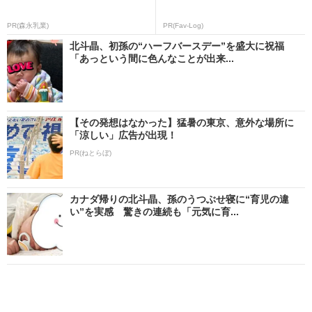
PR(森永乳業)
PR(Fav-Log)
北斗晶、初孫の“ハーフバースデー”を盛大に祝福
「あっという間に色んなことが出来...
【その発想はなかった】猛暑の東京、意外な場所に
「涼しい」広告が出現！
PR(ねとらぼ)
カナダ帰りの北斗晶、孫のうつぶせ寝に“育児の違
い”を実感 驚きの連続も「元気に育...