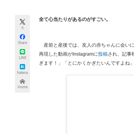
モノづくり技術者専門サイト
エレクトロ
全て心当たりがあるのがすごい。
X
ちょっと気になるネットの話題
Share
産前と産後では、友人の赤ちゃんに会いに
再現した動画がInstagramに
投稿
され、記事
LINE
ぎます！」「とにかくかぎたいんですよね
hatena
Home