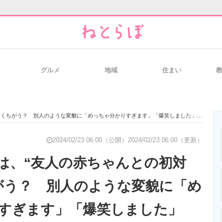
グルメ
地域
住まい
と未来を見通す
スマホと通信の最新トレンド
進化するPCとデ
全くちがう？ 別人のような変貌に「めっちゃ分かりすぎます」「爆笑しました」
のいまが分かる
企業ITのトレンドを詳説
経営リーダーの
2024/02/23 06:00（公開）
2024/02/23 06:00（更新）
は、“友人の赤ちゃんとの初対
がう？ 別人のような変貌に「め
T製品の総合サイト
IT製品の技術・比較・事例
製造業のIT導入
すぎます」「爆笑しました」