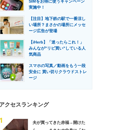
SIMをお得に使うキャンペーン
門メディア
建設×テクノロジーの最前線
実施中！
【注目】地下鉄の駅で一番涼し
い場所？まさかの場所にメッセ
ージ広告が登場
【iHerb】「迷ったらこれ！」
みんなが"リピ買い"している人
気商品
スマホの写真／動画をもう一段
安全に 買い切りクラウドストレ
ージ
アクセスランキング
1
夫が買ってきた赤福→開けた