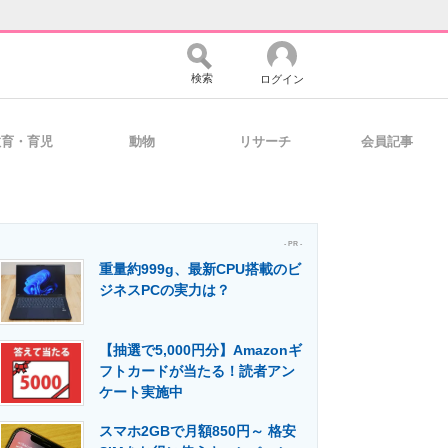
検索
ログイン
教育・育児
動物
リサーチ
会員記事
バイスの未来
好きが集まる 比べて選べる
- PR -
重量約999g、最新CPU搭載のビ
コミュニティ
マーケ×ITの今がよく分かる
ジネスPCの実力は？
【抽選で5,000円分】Amazonギ
・活用を支援
フトカードが当たる！読者アン
ケート実施中
スマホ2GBで月額850円～ 格安