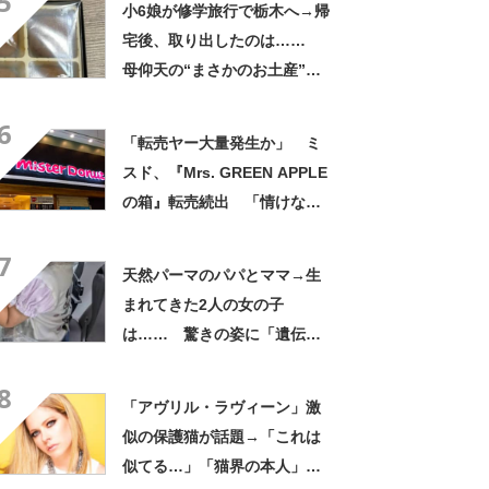
5
小6娘が修学旅行で栃木へ→帰
宅後、取り出したのは……
母仰天の“まさかのお土産”に
「仕掛けが凄すぎる!!」「娘
6
から賄賂がw」
「転売ヤー大量発生か」 ミ
スド、『Mrs. GREEN APPLE
の箱』転売続出 「情けない
と思わないのかな」「呆れる
7
わ」 2500円での出品も
天然パーマのパパとママ→生
まれてきた2人の女の子
は…… 驚きの姿に「遺伝っ
て不思議ですね」
8
「アヴリル・ラヴィーン」激
似の保護猫が話題→「これは
似てる…」「猫界の本人」