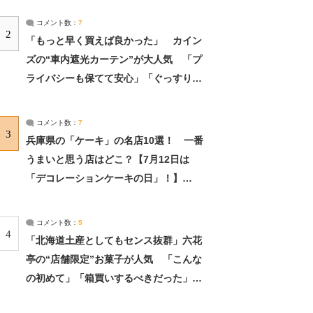
コメント数：
7
2
「もっと早く買えば良かった」 カイン
ズの“車内遮光カーテン”が大人気 「プ
ライバシーも保てて安心」「ぐっすり眠
れました」（2/2） | ライフ ねとらぼリ
サーチ：2ページ目
コメント数：
7
3
兵庫県の「ケーキ」の名店10選！ 一番
うまいと思う店はどこ？【7月12日は
「デコレーションケーキの日」！】
（2/4） | 兵庫県 ねとらぼリサーチ：2ペ
ージ目
コメント数：
5
4
「北海道土産としてもセンス抜群」六花
亭の“店舗限定”お菓子が人気 「こんな
の初めて」「箱買いするべきだった」
（1/2） | 北海道 ねとらぼリサーチ