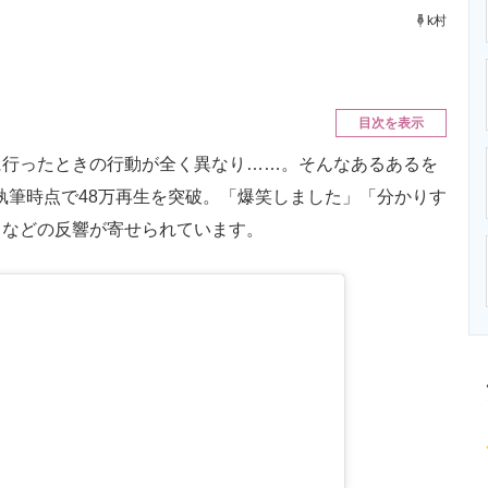
ニクス専門サイト
電子設計の基本と応用
エネルギーの専
k村
目次を表示
行ったときの行動が全く異なり……。そんなあるあるを
執筆時点で48万再生を突破。「爆笑しました」「分かりす
」などの反響が寄せられています。