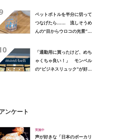
「アイラインまで完璧」里親
9
募集中【海外】
ペットボトルを半分に切って
つなげたら…… 流しそうめ
んの“目からウロコの光景”に
「えっ!? 天才すぎて」「夏
10
休みに絶対やる」
「通勤用に買ったけど、めち
ゃくちゃ良い！」 モンベル
の“ビジネスリュック”が好
評 「615グラムで軽い」
「たくさん入る」「満員電車
に乗りやすくなった」
アンケート
実施中
声が好きな「日本のボーカリ