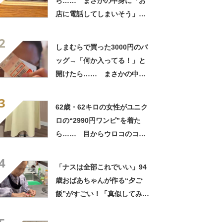
ら…… まさかの中身に「お
店に電話してしまいそう」
「さすがに初めて見ました
2
笑」と107万表示
しまむらで買った3000円のバ
ッグ→「何か入ってる！」と
開けたら…… まさかの中身
に「買いに走った」「コスパ
3
良すぎる」
62歳・62キロの女性がユニク
ロの“2990円ワンピ”を着た
ら…… 目からウロコのコー
デに「全色ほしいくらい」
4
「参考になりました」
「ナスは全部これでいい」94
歳おばあちゃんが作る“夕ご
飯”がすごい！「真似してみま
す」「憧れます」