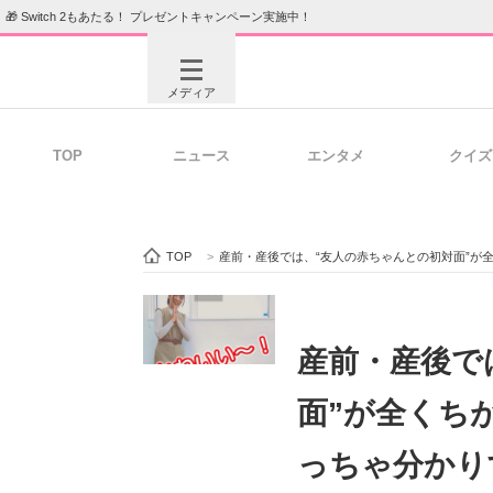
🎁 Switch 2もあたる！ プレゼントキャンペーン実施中！
メディア
TOP
ニュース
エンタメ
クイズ
注目記事を集めた総合ページ
ITの今
TOP
>
産前・産後では、“友人の赤ちゃんとの初対面”が
ビジネスと働き方のヒント
AI活用
産前・産後で
面”が全くち
ITエンジニア向け専門サイト
企業向けI
っちゃ分かり