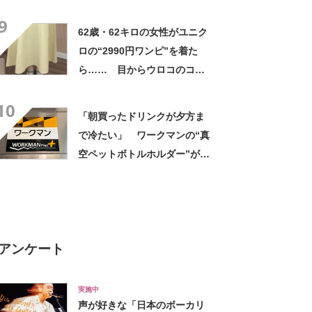
高すぎません？」「本物かと
9
思いました！」
62歳・62キロの女性がユニク
ロの“2990円ワンピ”を着た
ら…… 目からウロコのコー
デに「全色ほしいくらい」
10
「参考になりました」
「朝買ったドリンクが夕方ま
で冷たい」 ワークマンの“真
空ペットボトルホルダー”が大
好評 「車の中でも冷え冷
え」「もっと早く買えばよか
った」
アンケート
実施中
声が好きな「日本のボーカリ