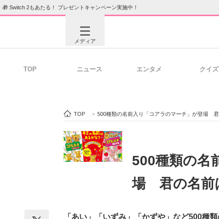
🎁 Switch 2もあたる！ プレゼントキャンペーン実施中！
メディア
TOP
ニュース
エンタメ
クイズ
注目記事を集めた総合ページ
ITの今
TOP
>
500種類の名前入り「コアラのマーチ」が登場 
ビジネスと働き方のヒント
AI活用
500種類の
場 君の名前
ITエンジニア向け専門サイト
企業向けI
「あい」「いずみ」「かずや」など500種