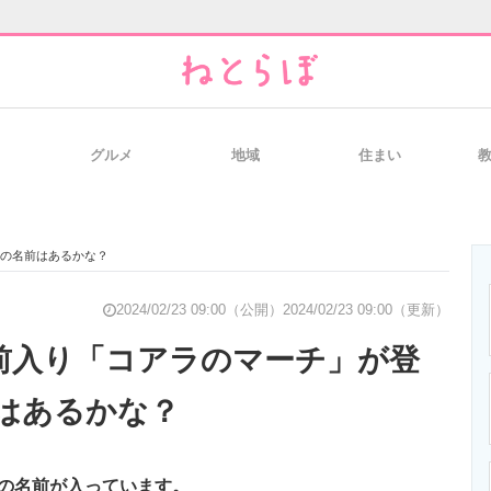
グルメ
地域
住まい
と未来を見通す
スマホと通信の最新トレンド
進化するPCとデ
君の名前はあるかな？
のいまが分かる
企業ITのトレンドを詳説
経営リーダーの
2024/02/23 09:00（公開）
2024/02/23 09:00（更新）
名前入り「コアラのマーチ」が登
はあるかな？
T製品の総合サイト
IT製品の技術・比較・事例
製造業のIT導入
類の名前が入っています。