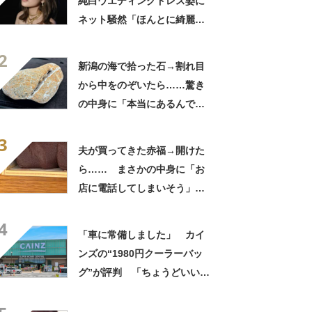
純白ウエディングドレス姿に
ネット騒然「ほんとに綺麗」
「この笑顔が切なすぎる」
2
新潟の海で拾った石→割れ目
から中をのぞいたら……驚き
の中身に「本当にあるんです
ね！」「お宝だ」
3
夫が買ってきた赤福→開けた
ら…… まさかの中身に「お
店に電話してしまいそう」
「さすがに初めて見ました
4
笑」と107万表示
「車に常備しました」 カイ
ンズの“1980円クーラーバッ
グ”が評判 「ちょうどいい大
きさ」「保冷剤を止めるベル
トが良い」