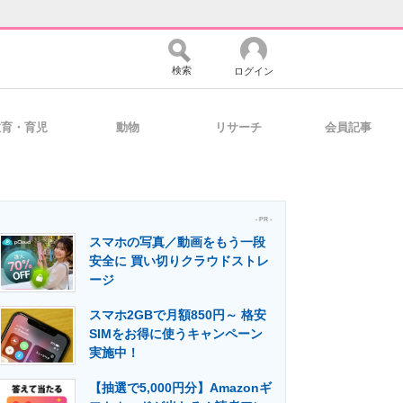
検索
ログイン
教育・育児
動物
リサーチ
会員記事
バイスの未来
好きが集まる 比べて選べる
- PR -
スマホの写真／動画をもう一段
コミュニティ
マーケ×ITの今がよく分かる
安全に 買い切りクラウドストレ
ージ
スマホ2GBで月額850円～ 格安
・活用を支援
SIMをお得に使うキャンペーン
実施中！
【抽選で5,000円分】Amazonギ