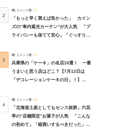
コメント数：
7
2
「もっと早く買えば良かった」 カイン
ズの“車内遮光カーテン”が大人気 「プ
ライバシーも保てて安心」「ぐっすり眠
れました」（2/2） | ライフ ねとらぼリ
サーチ：2ページ目
コメント数：
7
3
兵庫県の「ケーキ」の名店10選！ 一番
うまいと思う店はどこ？【7月12日は
「デコレーションケーキの日」！】
（2/4） | 兵庫県 ねとらぼリサーチ：2ペ
ージ目
コメント数：
5
4
「北海道土産としてもセンス抜群」六花
亭の“店舗限定”お菓子が人気 「こんな
の初めて」「箱買いするべきだった」
（1/2） | 北海道 ねとらぼリサーチ