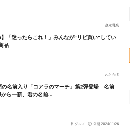
森永乳業
erb】「迷ったらこれ！」みんなが"リピ買い"してい
商品
ねとらぼ
種類の名前入り「コアラのマーチ」第2弾登場 名前
弾から一新、君の名前...
グルメ
公開 2024/11/26