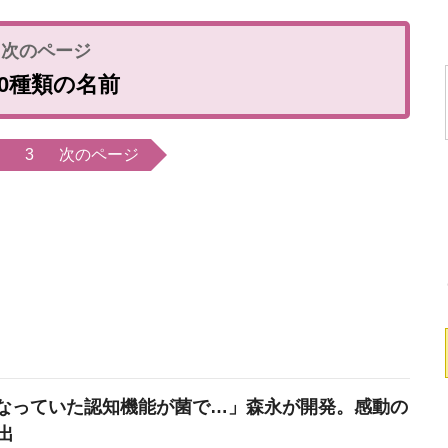
00種類の名前
3
次のページ
なっていた認知機能が菌で…」森永が開発。感動の
出