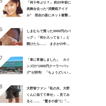
5
「何十年ぶり？」 約25年前に
表舞台去った“消費税アイド
ル” 現在の姿にネット衝撃
「いくつになってもかわい
6
い」「また会えるなんて」
しまむらで買った3000円のバ
ッグ→「何か入ってる！」と
開けたら…… まさかの中身
に「買いに走った」「コスパ
7
良すぎる」
「車に常備しました」 カイ
ンズの“1980円クーラーバッ
グ”が評判 「ちょうどいい大
きさ」「保冷剤を止めるベル
8
トが良い」
大野智ファン「私の夫、大野
くんに似てて幸せ」→見てみ
ると…… ‟驚きの姿”に「最