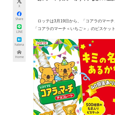
モノづくり技術者専門サイト
エレクトロ
X
Share
ロッテは3月19日から、「コアラのマーチ
「コアラのマーチ＜いちご＞」のビスケッ
ちょっと気になるネットの話題
LINE
hatena
Home