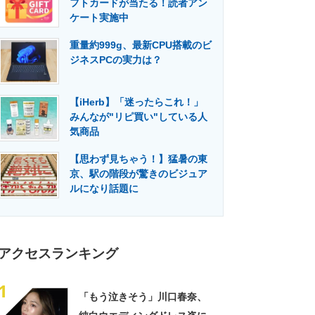
フトカードが当たる！読者アン
門メディア
建設×テクノロジーの最前線
ケート実施中
重量約999g、最新CPU搭載のビ
ジネスPCの実力は？
【iHerb】「迷ったらこれ！」
みんなが"リピ買い"している人
気商品
【思わず見ちゃう！】猛暑の東
京、駅の階段が驚きのビジュア
ルになり話題に
アクセスランキング
1
「もう泣きそう」川口春奈、