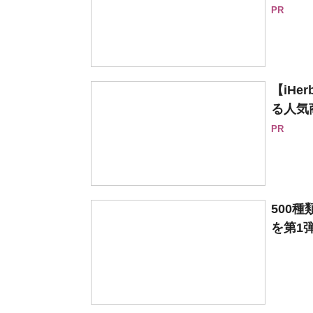
PR
【iH
る人気
PR
500
を第1