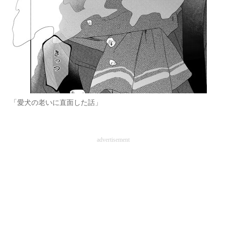
企業向けIT製品の総合サイト
IT製品の技術・比較・事例
製造業のIT導入・活用を支援
モノづくり技術者専門サイト
エレクトロニクス専門サイト
「愛犬の老いに直面した話」
電子設計の基本と応用
advertisement
エネルギーの専門メディア
建設×テクノロジーの最前線
ちょっと気になるネットの話題