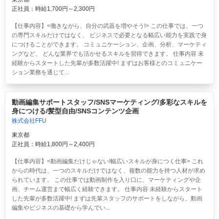
正社員：時給1,700円～2,300円
【仕事内容】<働きながら、自分の武器を増やそう!> この仕事では、一つ
の専門スキルだけではなく、 ビジネスで必要となる幅広い能力を実践で身
につけることができます。 コミュニケーション、企画、分析、マーケティ
ングなど、 どんな業界でも活かせるスキルを習得できます。 仕事内容 未
経験からスタートした先輩が多数活躍中! まずはお客様とのコミュニケー
ション業務を通じて...
動画編集サポートスタッフ/SNSマーケティング/多彩なスキルを
身につける/髪型自由/SNSコンテンツ企画
株式会社FFU
東京都
正社員：時給1,800円～2,400円
【仕事内容】<動画編集だけじゃない!幅広いスキルが身につく仕事> これ
からの時代は、一つのスキルだけではなく、複数の能力を持つ人材が求め
られています。 この仕事では動画制作を入り口に、マーケティングや企
画、チーム運営まで幅広く経験できます。 仕事内容 未経験からスタート
した先輩が多数活躍中! まずは先輩スタッフのサポートをしながら、動画
編集やビジネスの基礎から学んでい...