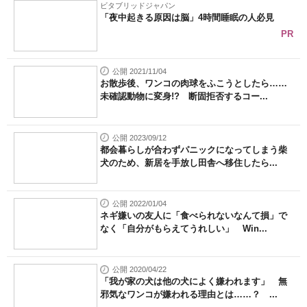
ビタブリッドジャパン
「夜中起きる原因は脳」4時間睡眠の人必見
PR
公開 2021/11/04
お散歩後、ワンコの肉球をふこうとしたら……
未確認動物に変身!? 断固拒否するコー...
公開 2023/09/12
都会暮らしが合わずパニックになってしまう柴
犬のため、新居を手放し田舎へ移住したら...
公開 2022/01/04
ネギ嫌いの友人に「食べられないなんて損」で
なく「自分がもらえてうれしい」 Win...
公開 2020/04/22
「我が家の犬は他の犬によく嫌われます」 無
邪気なワンコが嫌われる理由とは……？ ...