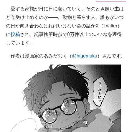
愛する家族が日に日に老いていく。そのとき飼い主は
ITの今と未来を見通す
どう受け止めるのか――。動物と暮らす人、誰もがいつ
スマホと通信の最新トレンド
の日か向き合わなければいけない命の話がX（Twitter）
に
投稿
され、記事執筆時点で8万件以上のいいねを獲得
進化するPCとデバイスの未来
しています。
好きが集まる 比べて選べる
作者は漫画家のあみだむく（
@higemoku
）さんです。
ビジネスと働き方のヒント
AI活用のいまが分かる
企業ITのトレンドを詳説
経営リーダーのコミュニティ
マーケ×ITの今がよく分かる
ITエンジニア向け専門サイト