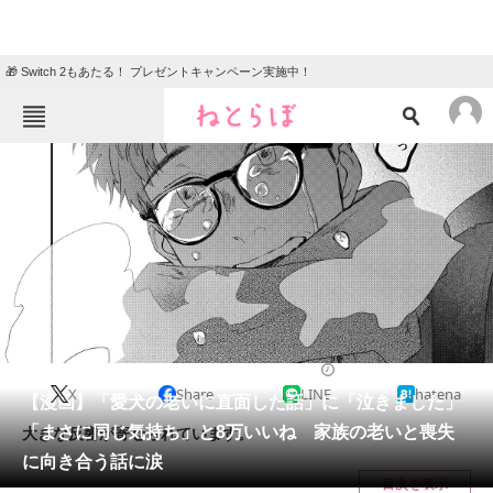
🎁 Switch 2もあたる！ プレゼントキャンペーン実施中！
ねとらぼメニュー
TOP
ニュース
エンタメ
クイズ
グルメ
地域
住まい
教育・育児
動物
リサーチ
2024/02/25 20:30（公開）
X
Share
LINE
hatena
会員記事
【漫画】「愛犬の老いに直面した話」に「泣きました」
「まさに同じ気持ち」と8万いいね 家族の老いと喪失
大きな反響が寄せられています。
メディア
に向き合う話に涙
目次を表示
注目記事を集めた総合ページ