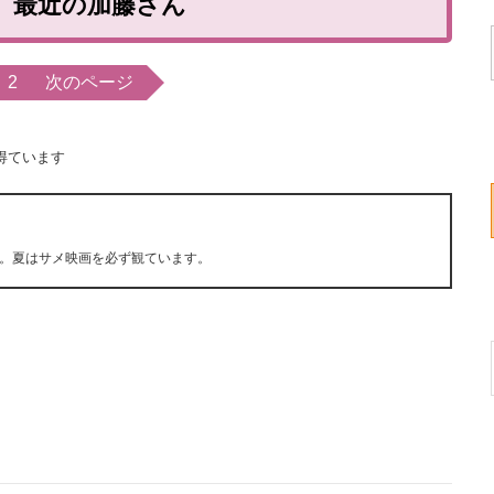
】最近の加藤さん
2
次のページ
得ています
。夏はサメ映画を必ず観ています。