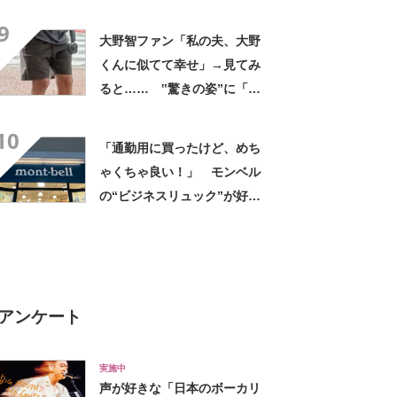
デに「全色ほしいくらい」
9
「参考になりました」
大野智ファン「私の夫、大野
くんに似てて幸せ」→見てみ
ると…… ‟驚きの姿”に「最
高すぎません？」「本物かと
10
思いました！」
「通勤用に買ったけど、めち
ゃくちゃ良い！」 モンベル
の“ビジネスリュック”が好
評 「615グラムで軽い」
「たくさん入る」「満員電車
に乗りやすくなった」
アンケート
実施中
声が好きな「日本のボーカリ