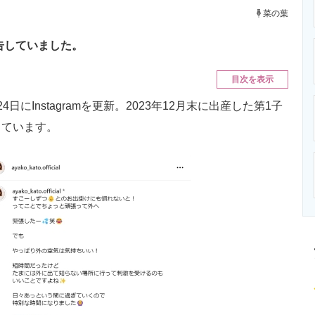
ニクス専門サイト
電子設計の基本と応用
エネルギーの専
菜の葉
告していました。
目次を表示
Instagramを更新。2023年12月末に出産した第1子
しています。