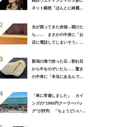
純白ウエディングドレス姿に
ネット騒然「ほんとに綺麗」
「この笑顔が切なすぎる」
2
夫が買ってきた赤福→開けた
ら…… まさかの中身に「お
店に電話してしまいそう」
「さすがに初めて見ました
3
笑」と107万表示
新潟の海で拾った石→割れ目
から中をのぞいたら……驚き
の中身に「本当にあるんです
ね！」「お宝だ」
4
「車に常備しました」 カイ
ンズの“1980円クーラーバッ
グ”が評判 「ちょうどいい大
きさ」「保冷剤を止めるベル
トが良い」