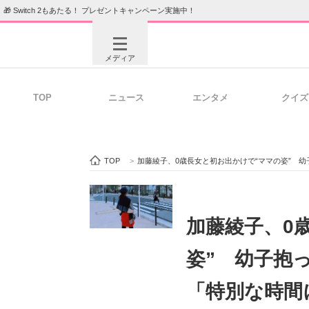
🎁 Switch 2もあたる！ プレゼントキャンペーン実施中！
メディア
TOP
ニュース
エンタメ
クイズ
注目記事を集めた総合ページ
ITの今
TOP
>
加藤綾子、0歳長女と初お出かけで“ママの姿”
ビジネスと働き方のヒント
AI活用
加藤綾子、0
姿” 幼子抱
ITエンジニア向け専門サイト
企業向けI
「特別な時