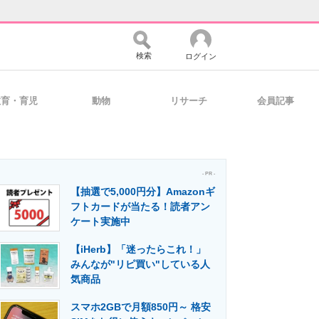
検索
ログイン
教育・育児
動物
リサーチ
会員記事
バイスの未来
好きが集まる 比べて選べる
- PR -
【抽選で5,000円分】Amazonギ
コミュニティ
マーケ×ITの今がよく分かる
フトカードが当たる！読者アン
ケート実施中
【iHerb】「迷ったらこれ！」
・活用を支援
みんなが"リピ買い"している人
気商品
スマホ2GBで月額850円～ 格安