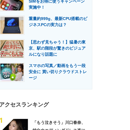
SIMをお得に使うキャンペーン
門メディア
建設×テクノロジーの最前線
実施中！
重量約999g、最新CPU搭載のビ
ジネスPCの実力は？
【思わず見ちゃう！】猛暑の東
京、駅の階段が驚きのビジュア
ルになり話題に
スマホの写真／動画をもう一段
安全に 買い切りクラウドストレ
ージ
アクセスランキング
1
「もう泣きそう」川口春奈、