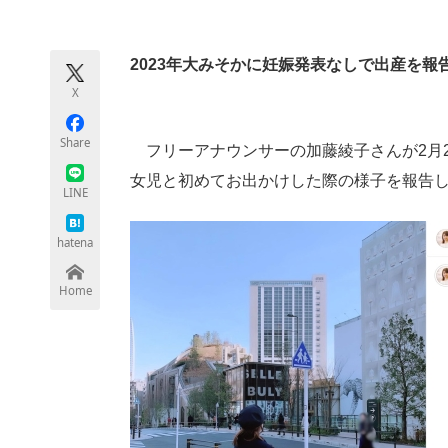
モノづくり技術者専門サイト
エレクトロ
2023年大みそかに妊娠発表なしで出産を報
X
ちょっと気になるネットの話題
Share
フリーアナウンサーの加藤綾子さんが2月24日に
女児と初めてお出かけした際の様子を報告
LINE
hatena
Home