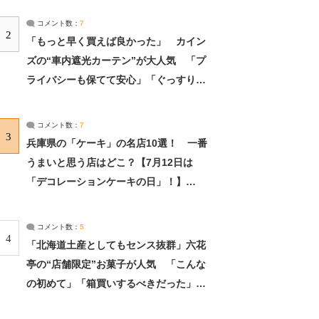
コメント数：
7
2
「もっと早く買えば良かった」 カイン
ズの“車内遮光カーテン”が大人気 「プ
ライバシーも保てて安心」「ぐっすり眠
れました」（2/2） | ライフ ねとらぼリ
サーチ：2ページ目
コメント数：
7
3
兵庫県の「ケーキ」の名店10選！ 一番
うまいと思う店はどこ？【7月12日は
「デコレーションケーキの日」！】
（2/4） | 兵庫県 ねとらぼリサーチ：2ペ
ージ目
コメント数：
5
4
「北海道土産としてもセンス抜群」六花
亭の“店舗限定”お菓子が人気 「こんな
の初めて」「箱買いするべきだった」
（1/2） | 北海道 ねとらぼリサーチ