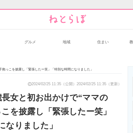
グルメ
地域
住まい
と未来を見通す
スマホと通信の最新トレンド
進化するPCとデ
 幼子抱っこを披露し「緊張したー笑」「特別な時間になりました」
のいまが分かる
企業ITのトレンドを詳説
経営リーダーの
2024/02/25 11:35（公開）
2024/02/25 11:35（更新）
歳長女と初お出かけで“ママの
っこを披露し「緊張したー笑」
T製品の総合サイト
IT製品の技術・比較・事例
製造業のIT導入
間になりました」