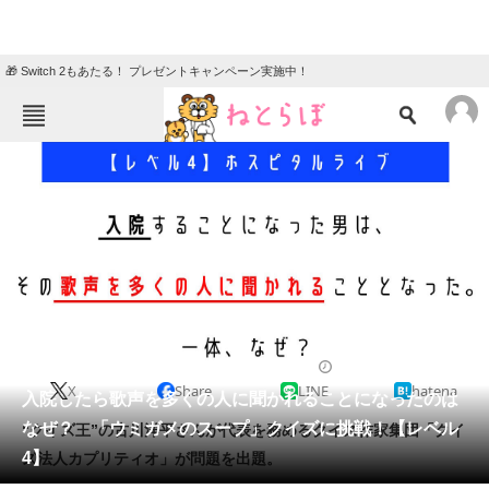
🎁 Switch 2もあたる！ プレゼントキャンペーン実施中！
ねとらぼメニュー
TOP
ニュース
エンタメ
クイズ
グルメ
地域
住まい
教育・育児
動物
リサーチ
クイズ
2024/02/26 20:05（公開）
X
Share
LINE
hatena
会員記事
入院したら歌声を多くの人に聞かれることになったのは
なぜ？ 「ウミガメのスープ」クイズに挑戦！【レベル
“クイズ王”の古川洋平さんが代表を務めるクイズ作家集団「クイ
メディア
4】
ズ法人カプリティオ」が問題を出題。
注目記事を集めた総合ページ