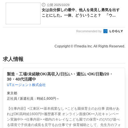
公開 2025/10/29
女は自分探しの最中、他人を発見し勇気を出す
ことにした。一体、どういうこと？ 「ウ...
Recommended by
Copyright © ITmedia Inc. All Rights Reserved.
求人情報
製造・工場/未経験OK/高収入/日払い・週払いOK/日勤/20・
30・40代活躍中
UTエージェント株式会社
東京都
正社員 / 派遣社員：時給1,600円～
【仕事内容】<江東区><基本残業なし >こども園保育士のお仕事 資格があ
ればOK!高時給1600円!<履歴書不要 オンライン面接OK><入社キャンペー
ン実施中!> <仕事内容> <都内のキレイなこども園での保育> のびのび遊べ
る環境で子供達の成長を見守るお仕事です 保育補助として、先生方のフォ