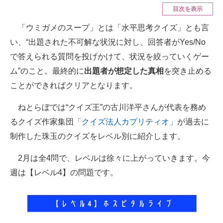
目次を表示
ITの今と未来を見通す
「ウミガメのスープ」とは「水平思考クイズ」とも言
い、“出題された不可解な状況に対し、回答者がYes/No
スマホと通信の最新トレンド
で答えられる質問を投げかけて、状況を絞っていくゲー
進化するPCとデバイスの未来
ム”のこと。最終的に
出題者が想定した真相
を突き止める
ことができればクリアとなります。
好きが集まる 比べて選べる
ビジネスと働き方のヒント
ねとらぼでは“クイズ王”の古川洋平さんが代表を務め
るクイズ作家集団
「クイズ法人カプリティオ」
が過去に
AI活用のいまが分かる
制作した珠玉のクイズをレベル別に紹介します。
企業ITのトレンドを詳説
2月は全4問で、レベルは徐々に上がっていきます。今
経営リーダーのコミュニティ
週は【レベル4】の問題です。
マーケ×ITの今がよく分かる
ITエンジニア向け専門サイト