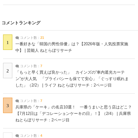
コメントランキング
コメント数：
21
1
一番好きな「韓国の男性俳優」は？【2026年版・人気投票実施
中】 | 芸能人 ねとらぼリサーチ
コメント数：
7
2
「もっと早く買えば良かった」 カインズの“車内遮光カーテ
ン”が大人気 「プライバシーも保てて安心」「ぐっすり眠れま
した」（2/2） | ライフ ねとらぼリサーチ：2ページ目
コメント数：
7
3
兵庫県の「ケーキ」の名店10選！ 一番うまいと思う店はどこ？
【7月12日は「デコレーションケーキの日」！】（2/4） | 兵庫県
ねとらぼリサーチ：2ページ目
コメント数：
4