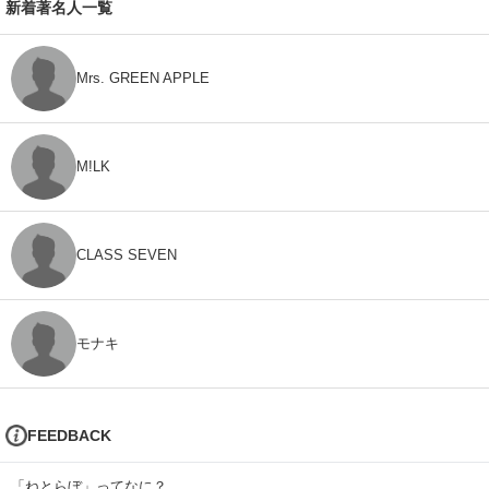
新着著名人一覧
Mrs. GREEN APPLE
M!LK
CLASS SEVEN
モナキ
FEEDBACK
「ねとらぼ」ってなに？