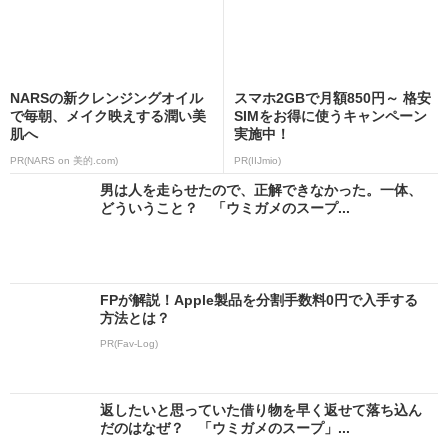
NARSの新クレンジングオイル
スマホ2GBで月額850円～ 格安
で毎朝、メイク映えする潤い美
SIMをお得に使うキャンペーン
肌へ
実施中！
PR(NARS on 美的.com)
PR(IIJmio)
男は人を走らせたので、正解できなかった。一体、
どういうこと？ 「ウミガメのスープ...
FPが解説！Apple製品を分割手数料0円で入手する
方法とは？
PR(Fav-Log)
返したいと思っていた借り物を早く返せて落ち込ん
だのはなぜ？ 「ウミガメのスープ」...