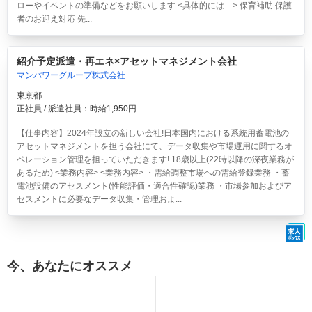
ローやイベントの準備などをお願いします <具体的には…> 保育補助 保護
者のお迎え対応 先...
紹介予定派遣・再エネ×アセットマネジメント会社
マンパワーグループ株式会社
東京都
正社員 / 派遣社員：時給1,950円
【仕事内容】2024年設立の新しい会社!日本国内における系統用蓄電池の
アセットマネジメントを担う会社にて、データ収集や市場運用に関するオ
ペレーション管理を担っていただきます! 18歳以上(22時以降の深夜業務が
あるため) <業務内容> <業務内容> ・需給調整市場への需給登録業務 ・蓄
電池設備のアセスメント(性能評価・適合性確認)業務 ・市場参加およびア
セスメントに必要なデータ収集・管理およ...
今、あなたにオススメ